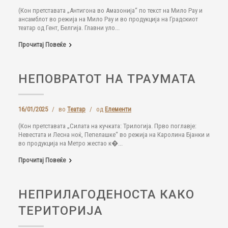
(Кон претставата „Антигона во Амазонија“ по текст на Мило Рау и
ансамблот во режија на Мило Рау и во продукција на Градскиот
театар од Гент, Белгија. Главни уло...
Прочитај Повеќе
НЕПОВРАТОТ НА ТРАУМАТА
16/01/2025
/
во
Театар
/
од
Елементи
(Кон претставата „Силата на кучката: Трилогија. Прво поглавје:
Невестата и Лесна ноќ, Пепелашке“ во режија на Каролина Бјанки и
во продукција на Метро жестао к�...
Прочитај Повеќе
НЕПРИЛАГОДЕНОСТА КАКО
ТЕРИТОРИЈА