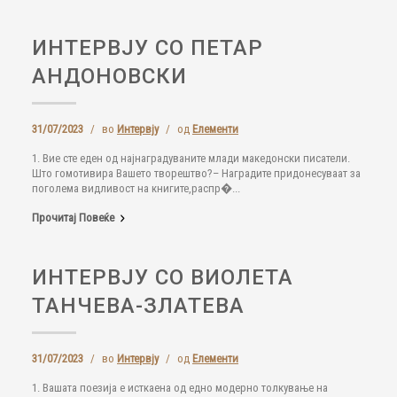
ИНТЕРВЈУ СО ПЕТАР
АНДОНОВСКИ
31/07/2023
/
во
Интервју
/
од
Елементи
1. Вие сте еден од најнаградуваните млади македонски писатели.
Што гомотивира Вашето творештво?– Наградите придонесуваат за
поголема видливост на книгите,распр�...
Прочитај Повеќе
ИНТЕРВЈУ СО ВИОЛЕТА
ТАНЧЕВА-ЗЛАТЕВА
31/07/2023
/
во
Интервју
/
од
Елементи
1. Вашата поезија е исткаена од едно модерно толкување на