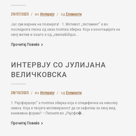
29/07/2025
/
во
Интервју
/
од
Елементи
Јас сум верник на поезијата! 1. Мотивот „тестамент“ е во
последната песна од оваа поетска збирка. Која е конотацијата на
овој мотив и зошто е од „свила&ldquo...
Прочитај Повеќе
ИНТЕРВЈУ СО ЈУЛИЈАНА
ВЕЛИЧКОВСКА
28/10/2025
/
во
Интервју
/
од
Елементи
1. Рајсфершлус“ е поетска збирка која е специфична на неколку
нивоа. Која е твојата мотивираност да се зафатиш за овој вид
книжевна форма? ‒ Песните во „Рајсфе�...
Прочитај Повеќе