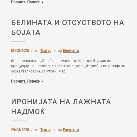
Прочитај Повеќе
БЕЛИНАТА И ОТСУСТВОТО НА
БОЈАТА
03/03/2025
/
во
Театар
/
од
Елементи
(Кон претставата „Снег“ по романот на Максанс Фермин во
продукција на независната театарска група „Штрих“, а во режија на
Зоја Бузалковска. Гл. улоги: Мар...
Прочитај Повеќе
ИРОНИЈАТА НА ЛАЖНАТА
НАДМОЌ
29/04/2025
/
во
Театар
/
од
Елементи