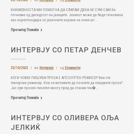
КНИЖЕВНОСТА МИ ПОМОГНА ДА СФАТАМ ДЕКА НЕ СУМ САМ Ќе
почнеме од дискурсот на јазиците. Јазикот може да биде татковина
ако кореспондира со јазичните корени на оние шт...
Прочитај Повеќе
ИНТЕРВЈУ СО ПЕТАР ДЕНЧЕВ
23/10/2022
/
во
Интервју
/
од
Елементи
КОГА ЧОВЕК ПИШУВА ПРОЗА Е АПСОЛУТЕН РЕЖИСЕР Вие сте
театарски режисер. Кои се мотивите да почнете да пишувате проза?
Јас сум прозен писател многу пред да станам теа�...
Прочитај Повеќе
ИНТЕРВЈУ СО ОЛИВЕРА ОЉА
ЈЕЛКИЌ