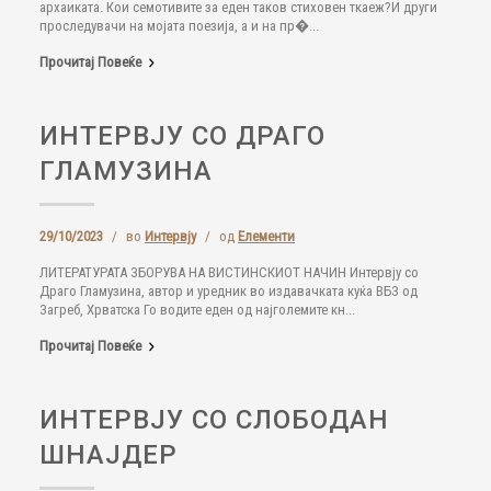
архаиката. Кои семотивите за еден таков стиховен ткаеж?И други
проследувачи на мојата поезија, а и на пр�...
Прочитај Повеќе
ИНТЕРВЈУ СО ДРАГО
ГЛАМУЗИНА
29/10/2023
/
во
Интервју
/
од
Елементи
ЛИТЕРАТУРАТА ЗБОРУВА НА ВИСТИНСКИОТ НАЧИН Интервју со
Драго Гламузина, автор и уредник во издавачката куќа ВБЗ од
Загреб, Хрватска Го водите еден од најголемите кн...
Прочитај Повеќе
ИНТЕРВЈУ СО СЛОБОДАН
ШНАЈДЕР