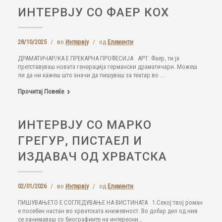
ИНТЕРВЈУ СО ФАЕР КОХ
28/10/2025
/
во
Интервју
/
од
Елементи
ДРАМАТИЧАР/КА Е ПРЕКАРНА ПРОФЕСИЈА АРТ: Фаер, ти ја
претставуваш новата генерација германски драматичари. Можеш
ли да ни кажеш што значи да пишуваш за театар во ...
Прочитај Повеќе
ИНТЕРВЈУ СО МАРКО
ГРЕГУР, ПИСТАЕЛ И
ИЗДАВАЧ ОД ХРВАТСКА
02/01/2026
/
во
Интервју
/
од
Елементи
ПИШУВАЊЕТО Е СОГЛЕДУВАЊЕ НА ВИСТИНАТА 1.Секој твој роман
е посебен настан во хрватската книжевност. Во добар дел од нив
се занимаваш со биографиите на интересни...