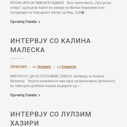
ИРОНИЈАТА НА ЛАЖНАТА НАДМОЌ (Кон претставата „Просјачка
опера“ од Вацлав Хавел во режија на Милан Нешковиќ и во
продукција на Народниот театар од Ниш, Срб�...
Прочитај Повеќе
ИНТЕРВЈУ СО КАЛИНА
МАЛЕСКА
29/04/2025
/
во
Интервју
/
од
Елементи
ИМПУЛСОТ ДА СЕ СПОЗНАЕМЕ СЕБЕСИ (интервју со Калина
Малеска) Твојата книжевност има една провокативна суптилност,
во себе крие длабоки пораки исцедени од т...
Прочитај Повеќе
ИНТЕРВЈУ СО ЛУЛЗИМ
ХАЗИРИ