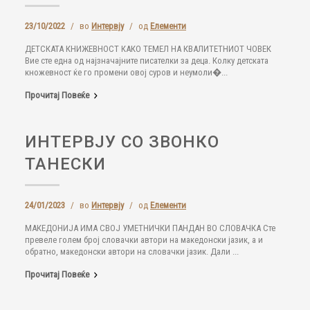
23/10/2022
/
во
Интервју
/
од
Елементи
ДЕТСКАТА КНИЖЕВНОСТ КАКО ТЕМЕЛ НА КВАЛИТЕТНИОТ ЧОВЕК
Вие сте една од најзначајните писателки за деца. Колку детската
кножевност ќе го промени овој суров и неумоли�...
Прочитај Повеќе
ИНТЕРВЈУ СО ЗВОНКО
ТАНЕСКИ
24/01/2023
/
во
Интервју
/
од
Елементи
МАКЕДОНИЈА ИМА СВОЈ УМЕТНИЧКИ ПАНДАН ВО СЛОВАЧКА Сте
превеле голем број словачки автори на македонски јазик, а и
обратно, македонски автори на словачки јазик. Дали ...
Прочитај Повеќе