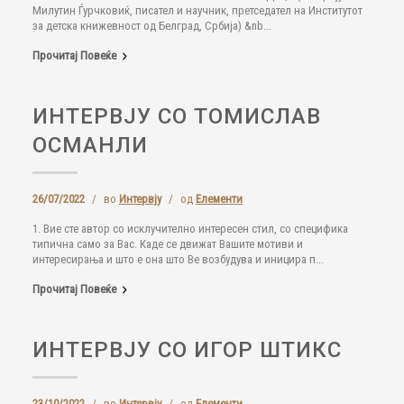
Милутин Ѓурчковиќ, писател и научник, претседател на Институтот
за детска книжевност од Белград, Србија) &nb...
Прочитај Повеќе
ИНТЕРВЈУ СО ТОМИСЛАВ
ОСМАНЛИ
26/07/2022
/
во
Интервју
/
од
Елементи
1. Вие сте автор со исклучително интересен стил, со специфика
типична само за Вас. Каде се движат Вашите мотиви и
интересирања и што е она што Ве возбудува и иницира п...
Прочитај Повеќе
ИНТЕРВЈУ СО ИГОР ШТИКС
23/10/2022
/
во
Интервју
/
од
Елементи