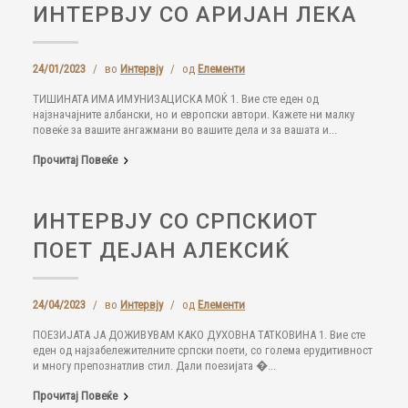
ИНТЕРВЈУ СО АРИЈАН ЛЕКА
24/01/2023
/
во
Интервју
/
од
Елементи
ТИШИНАТА ИМА ИМУНИЗАЦИСКА МОЌ 1. Вие сте еден од
најзначајните албански, но и европски автори. Кажете ни малку
повеќе за вашите ангажмани во вашите дела и за вашата и...
Прочитај Повеќе
ИНТЕРВЈУ СО СРПСКИОТ
ПОЕТ ДЕЈАН АЛЕКСИЌ
24/04/2023
/
во
Интервју
/
од
Елементи
ПОЕЗИЈАТА ЈА ДОЖИВУВАМ КАКО ДУХОВНА ТАТКОВИНА 1. Вие сте
еден од најзабележителните српски поети, со голема ерудитивност
и многу препознатлив стил. Дали поезијата �...
Прочитај Повеќе