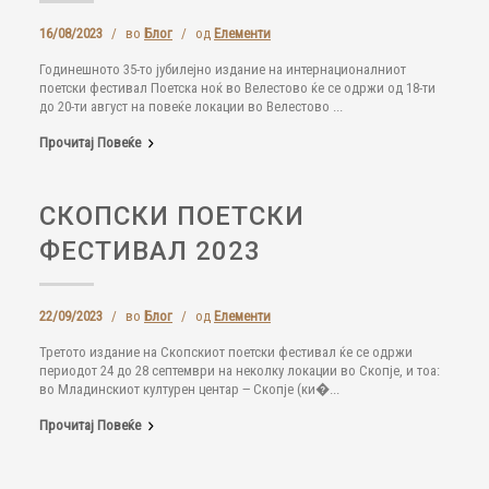
16/08/2023
/
во
Блог
/
од
Елементи
Годинешното 35-то јубилејно издание на интернационалниот
поетски фестивал Поетска ноќ во Велестово ќе се одржи од 18-ти
до 20-ти август на повеќе локации во Велестово ...
Прочитај Повеќе
СКОПСКИ ПОЕТСКИ
ФЕСТИВАЛ 2023
22/09/2023
/
во
Блог
/
од
Елементи
Третото издание на Скопскиот поетски фестивал ќе се одржи
периодот 24 до 28 септември на неколку локации во Скопје, и тоа:
во Младинскиот културен центар ‒ Скопје (ки�...
Прочитај Повеќе