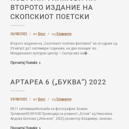
ВТОРОТО ИЗДАНИЕ НА
СКОПСКИОТ ПОЕТСКИ
26/08/2022
/
во
Блог
/
од
Елементи
Второто издание на „Скопскиот поетски фестивал“ ќе се одржи од
29 август до1 септември годинава, на две локации: во
Младинскиот културен центар ‒ Скопје иво ка�...
Прочитај Повеќе
АРТАРЕА 6 („БУКВА“) 2022
29/08/2022
/
во
Блог
/
од
Елементи
09-11 септемвриИзложба на фотографии: Божин
Трпевски09.0919:00 Промоција на романот „Естом“ од Николина
Андова Шопова („Или-или“, 2022),промотор Владимир Јанковс...
Прочитај Повеќе