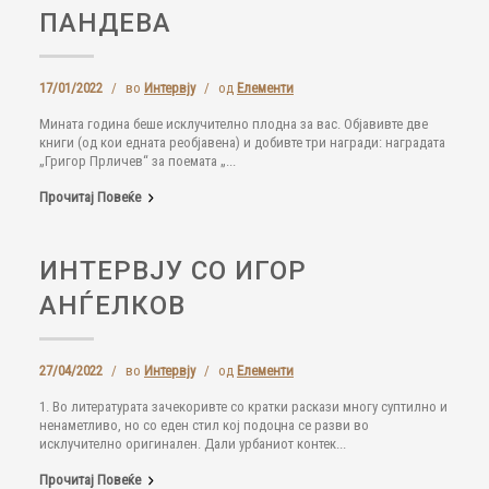
ПАНДЕВА
17/01/2022
/
во
Интервју
/
од
Елементи
Мината година беше исклучително плодна за вас. Објавивте две
книги (од кои едната реобјавена) и добивте три награди: наградата
„Григор Прличев“ за поемата „...
Прочитај Повеќе
ИНТЕРВЈУ СО ИГОР
АНЃЕЛКОВ
27/04/2022
/
во
Интервју
/
од
Елементи
1. Во литературата зачекоривте со кратки раскази многу суптилно и
ненаметливо, но со еден стил кој подоцна се разви во
исклучително оригинален. Дали урбаниот контек...
Прочитај Повеќе