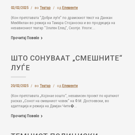
02/02/2025
/
во
Театар
/
од
Елементи
(Кон претставата "Добри луѓе" по драмскиот текст на Данкан
МекМилан во режија на Тамара Стојаноска и во продукција на
независниот театар "Златен Елец", Скопје. Улоги:...
Прочитај Повеќе
ШТО СОНУВААТ „СМЕШНИТЕ“
ЛУЃЕ
20/02/2025
/
во
Театар
/
од
Елементи
(Кон претставата „Којзнае зошто“, независен проект по краткиот
расказ „Сонот на смешниот човек“ на Ф.М. Достоевски, во
адаптација и режија на Дамјан Читк�...
Прочитај Повеќе