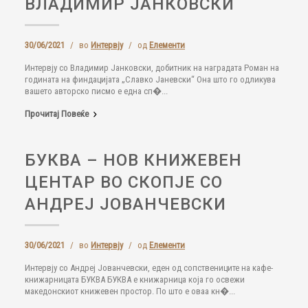
ВЛАДИМИР ЈАНКОВСКИ
30/06/2021
/
во
Интервју
/
од
Елементи
Интервју со Владимир Јанковски, добитник на наградата Роман на
годината на финдацијата „Славко Јаневски“ Она што го одликува
вашето авторско писмо е една сп�...
Прочитај Повеќе
БУКВА – НОВ КНИЖЕВЕН
ЦЕНТАР ВО СКОПЈЕ СО
АНДРЕЈ ЈОВАНЧЕВСКИ
30/06/2021
/
во
Интервју
/
од
Елементи
Интервју со Андреј Јованчевски, еден од сопствениците на кафе-
книжарницата БУКВА БУКВА е книжарница која го освежи
македонскиот книжевен простор. По што е оваа кн�...