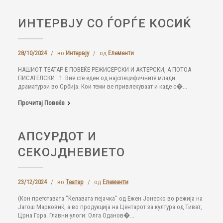
ИНТЕРВЈУ СО ЃОРЃЕ КОСИЌ
28/10/2024
/
во
Интервју
/
од
Елементи
НАШИОТ ТЕАТАР Е ПОВЕЌЕ РЕЖИСЕРСКИ И АКТЕРСКИ, А ПОТОА
ПИСАТЕЛСКИ 1. Вие сте еден од најспецифичните млади
драматурзи во Србија. Кои теми ве привлекуваат и каде с�...
Прочитај Повеќе
АПСУРДОТ И
СЕКОЈДНЕВИЕТО
23/12/2024
/
во
Театар
/
од
Елементи
(Кон претставата "Ќелавата пејачка" од Ежен Јонеско во режија на
Јагош Марковиќ, а во продукција на Центарот за култура од Тиват,
Црна Гора. Главни улоги: Олга Оданов�...