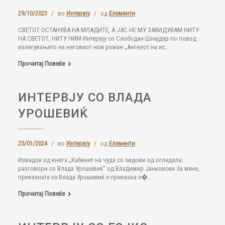
29/10/2023
/
во
Интервју
/
од
Елементи
СВЕТОТ ОСТАНУВА НА МЛАДИТЕ, А ЈАС НЕ МУ ЗАВИДУВАМ НИТУ
НА СВЕТОТ, НИТУ НИМ Интервју со Слободан Шнајдер по повод
излегувањето на неговиот нов роман „Ангелот на ис...
Прочитај Повеќе
ИНТЕРВЈУ СО ВЛАДА
УРОШЕВИЌ
25/01/2024
/
во
Интервју
/
од
Елементи
Извадок од книга „Кабинет на чуда со ѕидови од огледала;
разговори со Влада Урошевиќ“ од Владимир Јанковски За мене,
приказната за Влада Урошевиќ е приказна з�...
Прочитај Повеќе