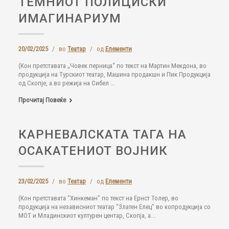
ТЕМНИОТ ПОЛИЦИСКИ
ИМАГИНАРИУМ
20/02/2025
/
во
Театар
/
од
Елементи
(Кон претставата „Човек перница“ по текст на Мартин Мекдона, во
продукција на Турскиот театар, Машина продакшн и Пик Продукција
од Скопје, а во режија на Сибел ...
Прочитај Повеќе
КАРНЕВАЛСКАТА ТАГА НА
ОСАКАТЕНИОТ ВОЈНИК
23/02/2025
/
во
Театар
/
од
Елементи
(Кон претставата "Хинкеман" по текст на Ернст Толер, во
продукција на независниот театар "Златен Елец" во копродукција со
МОТ и Младинскиот културен центар, Скопја, а...