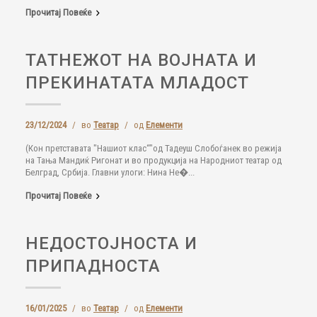
Прочитај Повеќе
ТАТНЕЖОТ НА ВОЈНАТА И
ПРЕКИНАТАТА МЛАДОСТ
23/12/2024
/
во
Театар
/
од
Елементи
(Кон претставата "Нашиот клас“"од Тадеуш Слобоѓанек во режија
на Тања Мандиќ Ригонат и во продукција на Народниот театар од
Белград, Србија. Главни улоги: Нина Не�...
Прочитај Повеќе
НЕДОСТОЈНОСТА И
ПРИПАДНОСТА
16/01/2025
/
во
Театар
/
од
Елементи