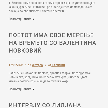
1. Ќе започнеме со Вашата голема страст да ја негувате поезијата
како најфрагилен книжевен род. Каде ја гледате македонската
поезија во европските и светски поетск�...
Прочитај Повеќе
ПОЕТОТ ИМА СВОЕ МЕРЕЊЕ
НА ВРЕМЕТО СО ВАЛЕНТИНА
НОВКОВИЌ
17/01/2022
/
во
Интервју
/
од
Елементи
Валентина Новковиќ, поетеса, прозна авторка, преведувачка,
новинарка, уредничка во издавачката куќа „ЛиберландАрт“.
Умешна поетеса која знае да го отслика ко�...
Прочитај Повеќе
ИНТЕРВЈУ СО ЛИЛЈАНА