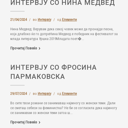
ИНТЕРВЈУ СО НИНА МЕДВЕД
21/04/2024
/
во
Интервју
/
од
Елементи
Нина Медвед: Верувам дека секој човек може да пронајде песна,
која длабоко ќе го допреНина Медвед е победник на фестивалот за
млада литература Уршка 2019Младата поет�...
Прочитај Повеќе
ИНТЕРВЈУ СО ФРОСИНА
ПАРМАКОВСКА
29/07/2024
/
во
Интервју
/
од
Елементи
Во сите твои романи се занимаваш најмногу со женски теми. Дали
се сметаш себеси за феминистка? Не би се согласила дека најмногу
се занимавам со женски теми затоа ш...
Прочитај Повеќе