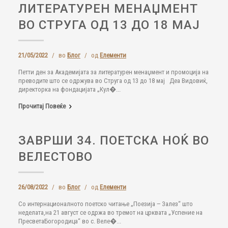
ЛИТЕРАТУРЕН МЕНАЏМЕНТ
ВО СТРУГА ОД 13 ДО 18 МАЈ
21/05/2022
/
во
Блог
/
од
Елементи
Петти ден за Академијата за литературен менаџмент и промоција на
преводите што се одржува во Струга од 13 до 18 мај Деа Видовиќ,
директорка на фондацијата „Кул�...
Прочитај Повеќе
ЗАВРШИ 34. ПОЕТСКА НОЌ ВО
ВЕЛЕСТОВО
26/08/2022
/
во
Блог
/
од
Елементи
Со интернационалното поетско читање „Поезија ‒ Залез“ што
неделата,на 21 август се одржа во тремот на црквата „Успение на
ПресветаБогородица“ во с. Веле�...