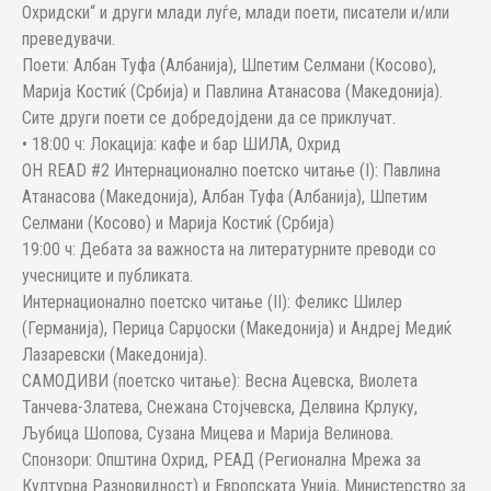
Охридски“ и други млади луѓе, млади поети, писатели и/или
преведувачи.
Поети: Албан Туфа (Албанија), Шпетим Селмани (Косово),
Марија Костиќ (Србија) и Павлина Атанасова (Македонија).
Сите други поети се добредојдени да се приклучат.
• 18:00 ч: Локација: кафе и бар ШИЛА, Охрид
OH READ #2 Интернационално поетско читање (I): Павлина
Атанасова (Македонија), Албан Туфа (Албанија), Шпетим
Селмани (Косово) и Марија Костиќ (Србија)
19:00 ч: Дебата за важноста на литературните преводи со
учесниците и публиката.
Интернационално поетско читање (II): Феликс Шилер
(Германија), Перица Сарџоски (Македонија) и Андреј Медиќ
Лазаревски (Македонија).
САМОДИВИ (поетско читање): Весна Ацевска, Виолета
Танчева-Златева, Снежана Стојчевска, Делвина Крлуку,
Љубица Шопова, Сузана Мицева и Марија Велинова.
Спонзори: Општина Охрид, РЕАД (Регионална Мрежа за
Културна Разновидност) и Европската Унија, Министерство за