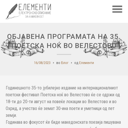
Главн
ОБЈАВЕНА ПРОГРАМАТА НА 35.
ПОЕТСКА НОЌ ВО ВЕЛЕСТОВО
16/08/2023
во
Блог
од
Елементи
Годинешното 35-то јубилејно издание на интернационалниот
поетски фестивал Поетска ноќ во Велестово ќе се одржи од
18-ти до 20-ти август на повеќе локации во Велестово и во
Охрид, а учество ќе земат 30-ина поети и уметници од пет
земји.
Годинава во фокусот ќе биде македонската поезија пишувана