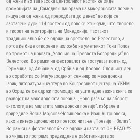
од жени и во таа насока централниот настан ќе биде
промоцијата на „Самодиви: панорама на македонската поезија
пишувана од жени, од преродбата до денес“ во која се
застапени дури 114 поетеси од повеќе етникуми, што твореле
и творат на територијата на Македонија. Настанот
традиционално ќе се одржи на сретсело, во Велестово, а
потоа ќе биде отворена и изложба на уметникот Тони Попов
во тремот на црквата „Успение на Пресвета Богородица“ во
Велестово. Во рамки на фестовалот ќе гостуваат поети од
Германија, од Албанија, од Србија и од Косово. Следниот ден
во соработка со Меѓународниот семинар за македонски
јазик, литература и култура во Конгресниот центар на УКИМ
во Охрид ќе се одржи промоција на уште една важна книга за
развојот на македонската поезија: „Ново раѓање на зборот:
антологија на малатата македонска поезија“, избрале и
приредиле Весна Мојсова-Чепишевска и Иван Антоновски,
како и интернационалното поетско читање „Поезија ‒ Залез“.
Во рамки на фестивалот ќе се одржи и настанот OH READ #2,
во чијашто програма предвидена е работилницата за