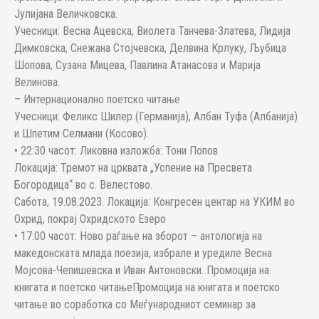
Јулијана Величковска.
Учесници: Весна Ацевска, Виолета Танчева-Златева, Лидија
Димковска, Снежана Стојчевска, Делвина Крлуку, Љубица
Шопова, Сузана Мицева, Павлина Атанасова и Марија
Велинова.
– Интернационално поетско читање
Учесници: Феликс Шилер (Германија), Албан Туфа (Албанија)
и Шпетим Селмани (Косово).
• 22:30 часот: Ликовна изложба: Тони Попов
Локација: Тремот на црквата „Успение на Пресвета
Богородица“ во с. Велестово.
Сабота, 19.08.2023. Локација: Конгресен центар на УКИМ во
Охрид, покрај Охридското Езеро
• 17:00 часот: Ново раѓање на зборот – антологија на
македонската млада поезија, избрале и уредиле Весна
Мојсова-Чепишевска и Иван Антоновски. Промоција на
книгата и поетско читањеПромоција на книгата и поетско
читање во соработка со Меѓународниот семинар за