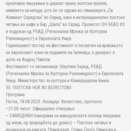
креативно пишување и дијалог преку поетски препев,
наменета за млади, што ќе се одржи во гимназијата „Св.
Климент Охридски“ во Охрид, како и интернационално поетско
читање во кафе и бар „Шила“ во Охрид. Проектот OH READ #2
e подржан од РЕАД (Регионална Мрежа за Културна
Разновидност) и Европската Унија.
Годинешниот постер на фестивалот е посветен на враќањето
на европскиот елен на падините на Галичица, а дизајнот е
дело на Андреј Павлов.
Фестивалот го овозможија: Општина Охрид, РЕАД
(Регионална Мрежа за Културна Разновидност) и Европската
Унија, Министерство за култура и Комерцијална банка.
35. ПОЕТСКА НОЌ ВО ВЕЛЕСТОВО
Програма
Петок, 18.08.2023. Локација: Велестово, сретсело
• 21:00 часот: Официјално отворање:
– САМОДИВИ (панорама на македонската поезија пишувана
од жени, од преродбата до денес) ‒ Поетско читање и
промоција на книгата. Приредиле: Славе Ѓорѓо Димоски и