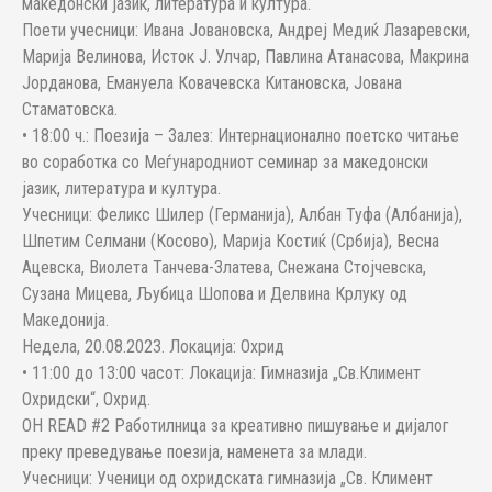
македонски јазик, литература и култура.
Поети учесници: Ивана Јовановска, Андреј Медиќ Лазаревски,
Марија Велинова, Исток Ј. Улчар, Павлина Атанасова, Макрина
Јорданова, Емануела Ковачевска Китановска, Јована
Стаматовска.
• 18:00 ч.: Поезија – Залез: Интернационално поетско читање
во соработка со Меѓународниот семинар за македонски
јазик, литература и култура.
Учесници: Феликс Шилер (Германија), Албан Туфа (Албанија),
Шпетим Селмани (Косово), Марија Костиќ (Србија), Весна
Ацевска, Виолета Танчева-Златева, Снежана Стојчевска,
Сузана Мицева, Љубица Шопова и Делвина Крлуку од
Македонија.
Недела, 20.08.2023. Локација: Охрид
• 11:00 до 13:00 часот: Локација: Гимназија „Св.Климент
Охридски“, Охрид.
OH READ #2 Работилница за креативно пишување и дијалог
преку преведување поезија, наменета за млади.
Учесници: Ученици од охридската гимназија „Св. Климент