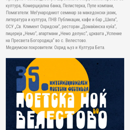
култура, Комерцијална банка, Пелистерка, Пупе компани,
Помагатели: Меѓународниот семинар за македонски јазик,
литература и култура, ПНВ Публикации, кафе и бар „Шила“,
ОСУ „Св. Климент Охридски“, ресторан „Домаќинска куќа“,
пицерија „Немо“, апартмани „Немо делукс“, црквата „Успение
на Пресвета Богородица“ во с. Велестово.
Медиумски покровители: Охрид њуз и Култура Бета.