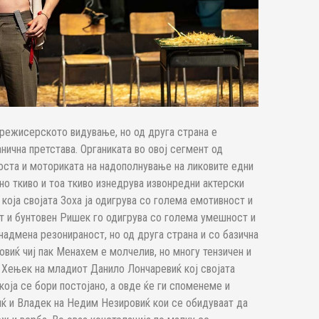
 режисерското видување, но од друга страна е
анична претстава. Органиката во овој сегмент од
оста и моториката на надополнување на ликовите едни
ино ткиво и тоа ткиво изнедрува извонредни актерски
која својата Зоха ја одигрува со голема емотивност и
от и бунтовен Ришек го одигрува со голема умешност и
 надмена резонираност, но од друга страна и со базична
виќ чиј пак Менахем е молчелив, но многу тензичен и
и Хењек на младиот Данило Лончаревиќ кој својата
која се бори постојано, а овде ќе ги споменеме и
иќ и Владек на Недим Незировиќ кои се обидуваат да