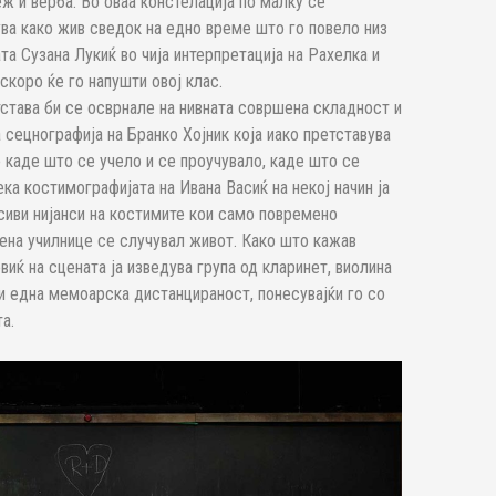
ж и верба. Во оваа констелација по малку се
ува како жив сведок на едно време што го повело низ
а Сузана Лукиќ во чија интерпретација на Рахелка и
скоро ќе го напушти овој клас.
тстава би се осврнале на нивната совршена складност и
сецнографија на Бранко Хојник која иако претставува
 каде што се учело и се проучувало, каде што се
ка костимографијата на Ивана Васиќ на некој начин ја
сиви нијанси на костимите кои само повремено
вена училнице се случувал живот. Како што кажав
виќ на сцената ја изведува група од кларинет, виолина
ви една мемоарска дистанцираност, понесувајќи го со
а.