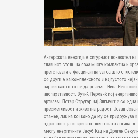
Актерската енергија е сигурниот показател на
главниот столб на оваа многу компактна и орг
претставата е фасцинантна затоа што сплотен
со други е најкомплексното и најгустото нејз
партии како што се да речеме: Нина Нешковиќ 
инспиративност, Вучиќ Перовиќ кој енергични
артизам, Петар Стругар чиј Зигмунт е со една
пресметливост и животна радост, Јован Јовано
стамен, лик на кој како да му се придружува 
здржаност ја сокрива во животната логика со 
многу енергичните Јакуб Кац на Драган Секул