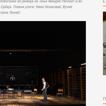
Слобоѓанек во режија на Тања Мандиќ Ригонат и во
 Србија. Главни улоги: Нина Нешковиќ, Вучиќ
узана Лукиќ)