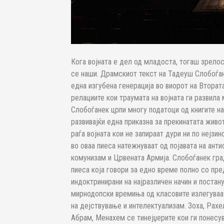
Кога војната е дел од младоста, тогаш зрелос
се наши. Драмскиот текст на Тадеуш Слобоѓане
една изгубена генерација во виорот на Вторат
релациите кои траумата на војната ги развила 
Слобоѓанек црпи многу податоци од книгите на
развивајќи една приказна за прекинатата живо
раѓа војната кои не запираат дури ни по нејз
во оваа пиеса натежнуваат од појавата на ант
комунизам и Црвената Армија. Слобоѓанек град
пиеса која говори за едно време полно со пре
индоктринирани на најразличен начин и постан
мирнодопски времиња од класовите излегуваат
на дејствување и интелектуализам. Зоха, Рахе
Абрам, Менахем се тинејџерите кои ги понесува