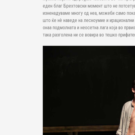
еден благ Брехтовски момент што не потсетува
изненадуваме многу од неа, можеби само пока
што ќе нè наведе на лесноумие и ирационални 
онаа подмолната и неосетна лага која во први
така разголена ни се вовира во тешко прифат