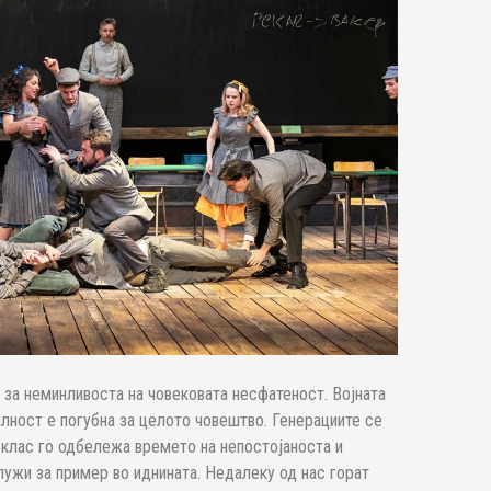
 за неминливоста на човековата несфатеност. Војната
алност е погубна за целото човештво. Генерациите се
клас го одбележа времето на непостојаноста и
лужи за пример во иднината. Недалеку од нас горат