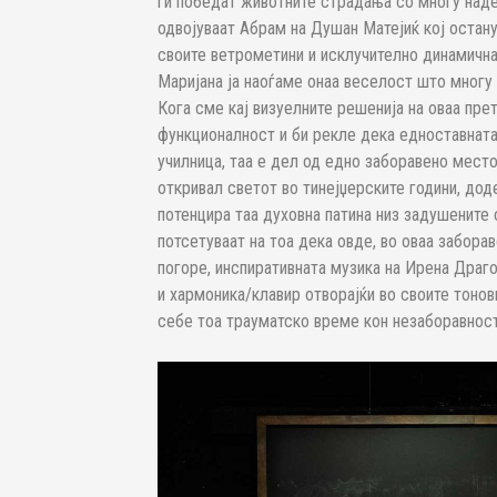
ги победат животните страдања со многу наде
одвојуваат Абрам на Душан Матејиќ кој остан
своите ветрометини и исклучително динамичнат
Маријана ја наоѓаме онаа веселост што многу 
Кога сме кај визуелните решенија на оваа пре
функционалност и би рекле дека едноставната 
училница, таа е дел од едно заборавено место
откривал светот во тинејџерските години, доде
потенцира таа духовна патина низ задушените 
потсетуваат на тоа дека овде, во оваа забора
погоре, инспиративната музика на Ирена Драго
и хармоника/клавир отворајќи во своите тоно
себе тоа трауматско време кон незаборавност