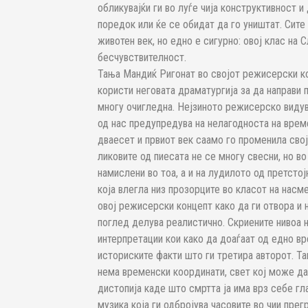
обликувајќи ги во луѓе чија конструктивност 
поредок или ќе се обидат да го уништат. Сите
животен век, но едно е сигурно: овој клас на
бесчувствителност.
Тања Мандиќ Ригонат во својот режисерски ко
користи неговата драматургија за да направи 
многу очигледна. Нејзиното режисерско видув
од нас предупредува на нелагодноста на време
дваесет и првиот век саамо го променила својо
ликовите од пиесата не се многу свесни, но в
намислени во тоа, а и на лудилото од претстојн
која влегла низ прозорците во класот на насм
овој режисерски концепт како да ги отвора и н
поглед делува реалистично. Скриените нивоа н
интерпретации кои како да доаѓаат од едно вр
историските факти што ги третира авторот. Та
нема временски координати, свет кој може да с
дистопија каде што смртта ја има врз себе гл
музика која ги одбројува часовите во чии прег