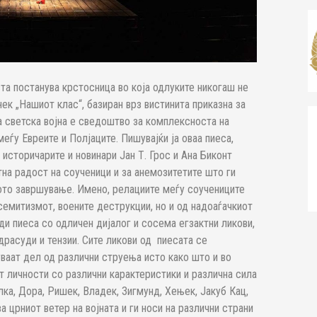
та постанува крстосница во која одлуките никогаш не
к „Нашиот клас“, базиран врз вистинита приказна за
а светска војна е сведоштво за комплексноста на
меѓу Евреите и Полјаците. Пишувајќи ја оваа пиеса,
 историчарите и новинари Јан Т. Грос и Ана Биконт
тна радост на соученици и за анемозитетите што ги
иното завршување. Имено, релациите меѓу соучениците
исемитизмот, воените деструкции, но и од надоаѓачкиот
и пиеса со одличен дијалог и сосема егзактни ликови,
драсуди и тензии. Сите ликови од пиесата се
уваат дел од различни струења исто како што и во
 личности со различни карактеристики и различна сила
лка, Дора, Ришек, Владек, Зигмунд, Хењек, Јакуб Кац,
 црниот ветер на војната и ги носи на различни страни