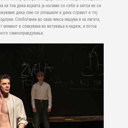
 на тоа дека војната ја носиме со себе и затоа не се
жуваме дека сме се уплашиле и дека стравот е тој
одлуки. Слобоѓанек во оваа пиеса пишува и за лагата,
от момент е спакувана во ветувања и надеж, а потоа
еното самооправдување.