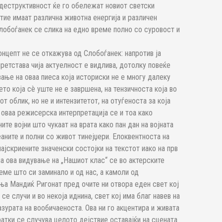
и деструктивност ќе го обележат новиот светски
 тие имаат различна животна енергија и различен
 Слобоѓанек се слика на едно време полно со суровост и
нцепт не се откажува од Слобоѓанек: напротив ја
претстава чија актуелност е видлива, дотолку повеќе
ање на оваа пиеса која историски не е многу далеку
то која сè уште не е завршена, на тензичноста која во
т облик, но не и интензитетот, на отуѓеноста за која
о оваа режисерска интерпретација се и тоа како
ите војни што чукаат на врата како пан дан на војната
еаните и полни со живот тинејџери. Елоквентноста на
ајскриените значенски состојки на текстот иако на прв
а ова видување на „Нашиот клас“ се во актерските
еме што си заминало и од нас, а камоли од
ња Мандиќ Ригонат пред очите ни отвора еден свет кој
е случи и во некоја иднина, свет кој има благ навев на
азурата на вообичаеноста. Ова ни го акцентира и живата
ратки се случува целото дејствие оставајќи на сцената