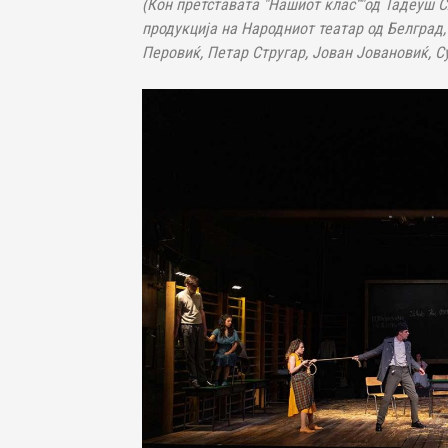
(Кон претставата "Нашиот клас“"од Тадеуш 
продукција на Народниот театар од Белград,
Перовиќ, Петар Стругар, Јован Јовановиќ, С