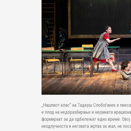
„Нашпиот клас“ на Тадеуш Слобоѓанек е пиеса
е плод на недоразбирање и нејзината ирацион
формираат за да одбележат едно време. Овој 
неодлучноста и неговата жртва за жал, не пос