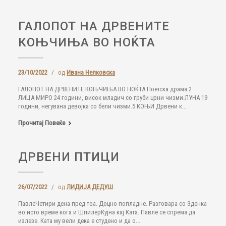
ГАЛОПОТ НА ДРВЕНИТЕ
КОЊЧИЊА ВО НОЌТА
23/10/2022
/
од
Ивана Нелковска
ГАЛОПОТ НА ДРВЕНИТЕ КОЊЧИЊА ВО НОЌТА Поетска драма 2
ЛИЦА МИРО 24 години, висок младич со груби црни чизми.ЛУНА 19
години, негувана девојка со бели чизми.5 КОЊИ Дрвени к...
Прочитај Повеќе
ДРВЕНИ ПТИЦИ
26/07/2022
/
од
ЛИДИЈА ДЕДУШ
ПавлеЧетири дена пред тоа. Доцно попладне. Разговара со Зденка
во исто време кога и ШпилерКујна кај Ката. Павле се спрема да
излезе. Ката му вели дека е студено и да о...