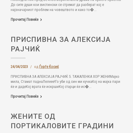
До сите души кои вистински се стремат да разберат кој е
најзначајниот проблем на човештвото и како то�...
Прочитај Повеќе
ПРИСПИВНА ЗА АЛЕКСИЈА
РАЈЧИЌ
24/04/2023
/
од
Ѓорѓе Ќосиќ
ПРИСПИВНА ЗА АЛЕКСИЈА РАЈЧИЌ 5. ТАЖАЛЕНКА ХОР ЖЕНИМајко
мила, Стамат паднаЛелеее!Го уби од син ми кучкаКој на мајка пари
ќе и дадеКој врата ќе искршиКој старци ќе ис�...
Прочитај Повеќе
ЖЕНИТЕ ОД
ПОРТИКАЛОВИТЕ ГРАДИНИ