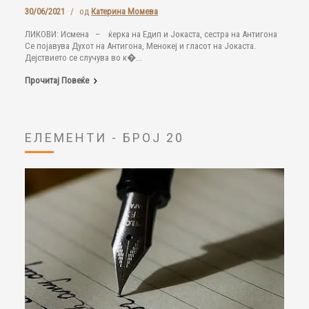
30/06/2021
/
од
Катерина Момева
ЛИКОВИ: Исмена – ќерка на Едип и Јокаста, сестра на Антигона
Се појавува Духот на Антигонa, Менокеј и гласот на Јокаста.
Дејствието се случува во к�...
Прочитај Повеќе
ЕЛЕМЕНТИ - БРОЈ 20