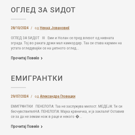
ОГЛЕД ЗА ЅИДОТ
28/10/2024
/
од
Ненад Јовановиќ
ОГЛЕД ЗА ЅИДОТ III Еми и Нолан се пред влезот од нивната
зграда. Тој во раката држи мал камкордер. Таа си става кармин на
устата огледувајќи се на џепното оглед...
Прочитај Повеќе
ЕМИГРАНТКИ
29/07/2024
/
од
Александра Гловацки
ЕМИГРАНТКИ ПЕНЕЛОПА: Таа не заслужува милост. МЕДЕЈА: Ти си
бесчувствителНА. ПЕНЕЛОПА: Мајка крвничка, и ја заклале! Оставив
се за да не земам нож в раце и некого �...
Прочитај Повеќе