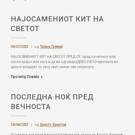
НАЈОСАМЕНИОТ КИТ НА
СВЕТОТ
30/07/2023
/
од
Тијана Грумиќ
НАЈОСАМЕНИОТ КИТ НА СВЕТОТ ПРЕД СЕ: пред почетокот или
после крајот или кога и да ви одговараДЕВОЈЧЕТОчувствата во
целост владејат со овој свет.силни сеи сеприсутн...
Прочитај Повеќе
ПОСЛЕДНА НОЌ ПРЕД
ВЕЧНОСТА
24/04/2023
/
од
Христо Христов
Последна ноќ пред вечностаОригинална драма на Христо Христов