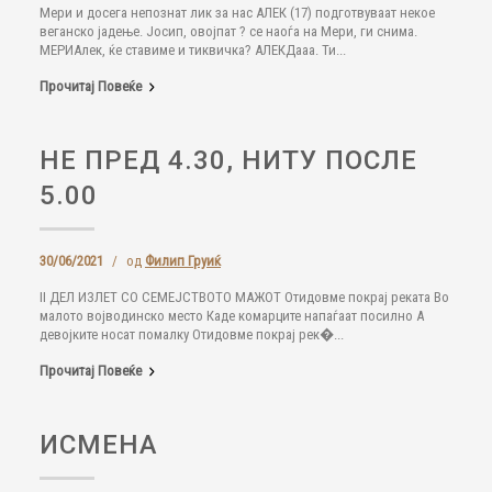
Мери и досега непознат лик за нас АЛЕК (17) подготвуваат некое
веганско јадење. Јосип, овојпат ? се наоѓа на Мери, ги снима.
МЕРИАлек, ќе ставиме и тиквичка? АЛЕКДааа. Ти...
Прочитај Повеќе
НЕ ПРЕД 4.30, НИТУ ПОСЛЕ
5.00
30/06/2021
/
од
Филип Груиќ
II ДЕЛ ИЗЛЕТ СО СЕМЕЈСТВОТО МАЖОТ Отидовме покрај реката Во
малото војводинско место Каде комарците напаѓаат посилно А
девојките носат помалку Отидовме покрај рек�...
Прочитај Повеќе
ИСМЕНА