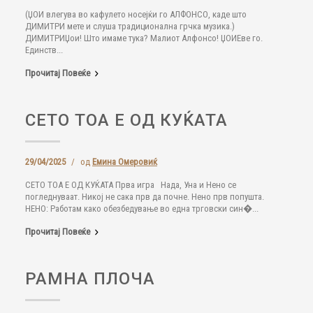
(ЏОИ влегува во кафулето носејќи го АЛФОНСО, каде што
ДИМИТРИ мете и слуша традиционална грчка музика.)
ДИМИТРИЏои! Што имаме тука? Малиот Алфонсо! ЏОИЕве го.
Единств...
Прочитај Повеќе
СЕТО ТОА Е ОД КУЌАТА
29/04/2025
/
од
Емина Омеровиќ
СЕТО ТОА Е ОД КУЌАТА Прва игра Нада, Уна и Нено се
погледнуваат. Никој не сака прв да почне. Нено прв попушта.
НЕНО: Работам како обезбедување во една трговски син�...
Прочитај Повеќе
РАМНА ПЛОЧА