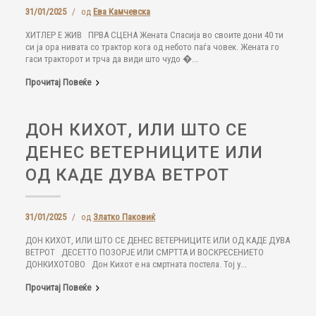
31/01/2025
/
од
Ева Камчевска
ХИТЛЕР Е ЖИВ ПРВА СЦЕНА Жената Спасија во своите дони 40 ти
си ја ора нивата со трактор кога од небото паѓа човек. Жената го
гаси тракторот и трча да види што чудо �...
Прочитај Повеќе
ДОН КИХОТ, ИЛИ ШТО СЕ
ДЕНЕС ВЕТЕРНИЦИТЕ ИЛИ
ОД КАДЕ ДУВА ВЕТРОТ
31/01/2025
/
од
Златко Паковиќ
ДОН КИХОТ, ИЛИ ШТО СЕ ДЕНЕС ВЕТЕРНИЦИТЕ ИЛИ ОД КАДЕ ДУВА
ВЕТРОТ ДЕСЕТТО ПОЗОРЈЕ ИЛИ СМРТТА И ВОСКРЕСЕНИЕТО
ДОНКИХОТОВО Дон Кихот е на смртната постела. Тој у...
Прочитај Повеќе