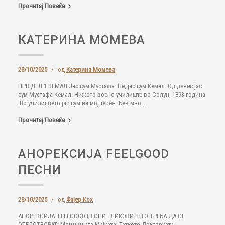
Прочитај Повеќе
КАТЕРИНА МОМЕВА
28/10/2025
/
од
Катерина Момева
ПРВ ДЕЛ 1 КЕМАЛ Јас сум Мустафа. Не, јас сум Кемал. Од денес јас
сум Мустафа Кемал. Нижото воено училиште во Солун, 1893 година
.Во училиштето јас сум на мој терен. Бев мно...
Прочитај Повеќе
АНОРЕКСИЈА FEELGOOD
ПЕСНИ
28/10/2025
/
од
Фајер Кох
АНОРЕКСИЈА FEELGOOD ПЕСНИ ЛИКОВИ ШТО ТРЕБА ДА СЕ
ОТЕЛОТВОРАТ: Момчињата Мајката Таткото Докторката