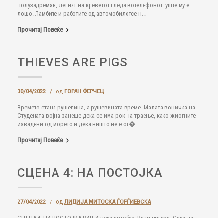
полузадреман, легнат на креветот гледа вотелефонот, уште му е
лошо. Ламбите и работите од автомобилотсе н...
Прочитај Повеќе
THIEVES ARE PIGS
30/04/2022
/
од
ГОРАН ФЕРЧЕЦ
Времето стана рушевина, а рушевината време. Малата воничка на
Студената војна занеше дека се има рок на траење, како жиотните
извадени од морето и дека ништо не е от�...
Прочитај Повеќе
СЦЕНА 4: НА ПОСТОЈКА
27/04/2022
/
од
ЛИДИЈА МИТОСКА ЃОРЃИЕВСКА
СЦЕНА 4: НА ПОСТОЈКА ВАЊА чека автобус. Вади цигара. Сака да