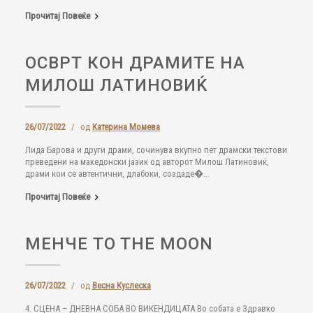
Прочитај Повеќе
ОСВРТ КОН ДРАМИТЕ НА
МИЛОШ ЛАТИНОВИЌ
26/07/2022
/
од
Катерина Момева
Лида Барова и други драми, сочинува вкупно пет драмски текстови
преведени на македонски јазик од авторот Милош Латиновиќ,
драми кои се автентични, длабоки, создаде�...
Прочитај Повеќе
МЕНЧЕ TO THE MOON
26/07/2022
/
од
Весна Куслеска
4. СЦЕНА – ДНЕВНА СОБА ВО ВИКЕНДИЦАТА Во собата е Здравко