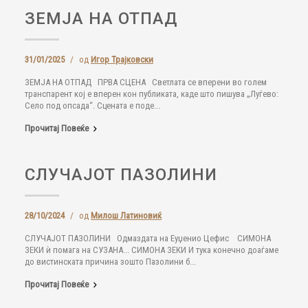
ЗЕМЈА НА ОТПАД
31/01/2025
/
од
Игор Трајковски
ЗЕМЈА НА ОТПАД ПРВА СЦЕНА Светлата се вперени во голем
транспарент кој е вперен кон публиката, каде што пишува „Луѓево:
Село под опсада“. Сцената е поде...
Прочитај Повеќе
СЛУЧАЈОТ ПАЗОЛИНИ
28/10/2024
/
од
Милош Латиновиќ
СЛУЧАЈОТ ПАЗОЛИНИ Одмаздата на Еуџенио Цефис СИМОНА
ЗЕКИ ѝ помага на СУЗАНА... СИМОНА ЗЕКИ И тука конечно доаѓаме
до вистинската причина зошто Пазолини б...
Прочитај Повеќе