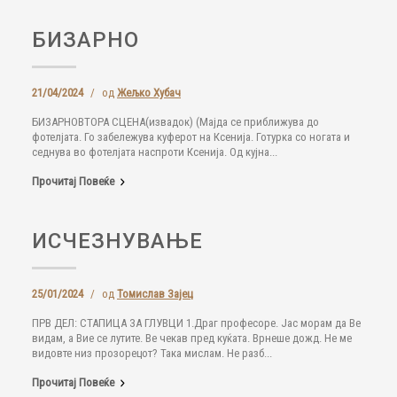
БИЗАРНО
21/04/2024
/
од
Жељко Хубач
БИЗАРНОВТОРА СЦЕНА(извадок) (Мајда се приближува до
фотелјата. Го забележува куферот на Ксенија. Готурка со ногата и
седнува во фотелјата наспроти Ксенија. Од кујна...
Прочитај Повеќе
ИСЧЕЗНУВАЊЕ
25/01/2024
/
од
Томислав Зајец
ПРВ ДЕЛ: СТАПИЦА ЗА ГЛУВЦИ 1.Драг професоре. Јас морам да Ве
видам, а Вие се лутите. Ве чекав пред куќата. Врнеше дожд. Не ме
видовте низ прозорецот? Така мислам. Не разб...
Прочитај Повеќе