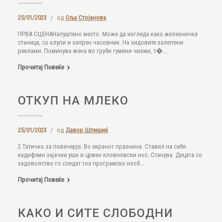
25/01/2023
/
од
Оља Стојанова
ПРВА СЦЕНАНапуштено место. Може да изгледа како железничка
станица, со клупи и запрен часовник. На ѕидовите залепени
реклами. Поминува жена во груби гумени чизми, т�...
Прочитај Повеќе
ОТКУП НА МЛЕКО
25/01/2023
/
од
Давор Шпишиќ
2.Татичко за повечерје. Во екранот празнина. Ставил на себе
кадифеин зајачки уши и црвен кловновски нос. Станува. Децата со
задоволство го следат тоа програмско изоб...
Прочитај Повеќе
КАКО И СИТЕ СЛОБОДНИ