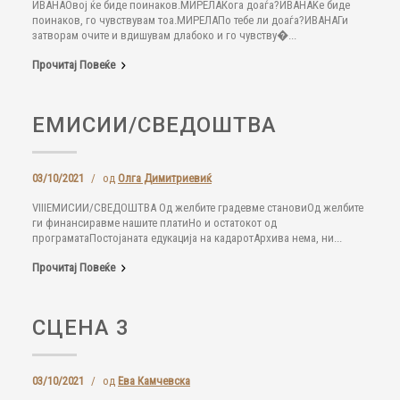
ИВАНАОвој ќе биде поинаков.МИРЕЛАКога доаѓа?ИВАНАЌе биде
поинаков, го чувствувам тоа.МИРЕЛАПо тебе ли доаѓа?ИВАНАГи
затворам очите и вдишувам длабоко и го чувству�...
Прочитај Повеќе
ЕМИСИИ/СВЕДОШТВА
03/10/2021
/
од
Олга Димитриевиќ
VIIIЕМИСИИ/СВЕДОШТВА Од желбите градевме становиОд желбите
ги финансиравме нашите платиНо и остатокот од
програматаПостојаната едукација на кадаротАрхива нема, ни...
Прочитај Повеќе
СЦЕНА 3
03/10/2021
/
од
Ева Камчевска