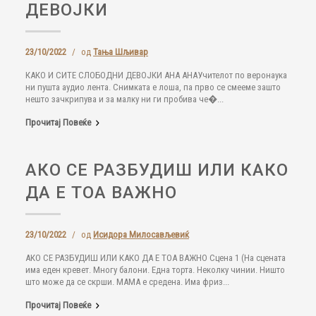
ДЕВОЈКИ
23/10/2022
/
од
Тања Шљивар
КАКО И СИТЕ СЛОБОДНИ ДЕВОЈКИ АНА АНАУчителот по веронаука
ни пушта аудио лента. Снимката е лоша, па прво се смееме зашто
нешто зачкрипува и за малку ни ги пробива че�...
Прочитај Повеќе
АКО СЕ РАЗБУДИШ ИЛИ КАКО
ДА Е ТОА ВАЖНО
23/10/2022
/
од
Исидора Милосављевиќ
АКО СЕ РАЗБУДИШ ИЛИ КАКО ДА Е ТОА ВАЖНО Сцена 1 (На сцената
има еден кревет. Многу балони. Една торта. Неколку чинии. Ништо
што може да се скрши. МАМА е средена. Има фриз...
Прочитај Повеќе