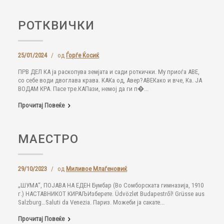
РОТКВИЧКИ
25/01/2024
/
од
Ѓорѓе Ќосиќ
ПРВ ДЕЛ КА ја раскопува земјата и сади роткички. Му приоѓа АВЕ,
со себе води двоглава крава. КАКа од, Авер?АВЕКако и вче, Ка. ЈА
ВОДАМ КРА. Пасе тре.КАПази, немој да ги п�...
Прочитај Повеќе
МАЕСТРО
29/10/2023
/
од
Миливое Млаѓеновиќ
„ШУМА“, ПОЈАВА НА ЕДЕН Бумбар (Во Сомборската гимназија, 1910
г.) НАСТАВНИКОТ КИРАЉИзберете. Üdvözlet Budapestről! Grüsse aus
Salzburg…Saluti da Venezia. Париз. Можеби ја сакате...
Прочитај Повеќе