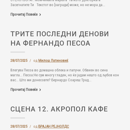
Засегнатите Ти Текстот во [загради] може, но не мора да...
Прочитај Повеќе
ТРИТЕ ПОСЛЕДНИ ДЕНОВИ
НА ФЕРНАНДО ПЕСОА
28/07/2025
/
од
Милош Латиновиќ
Влегува Песоа во домашна облека и папучи. Обвиен во сина
магла... Песоа:Не сум многу гладен, но ќе јадам нешто од љубов кон
вас... Што ми донесовте? Бернардо Соареш:Трад...
Прочитај Повеќе
СЦЕНА 12. АКРОПОЛ КАФЕ
28/07/2025
/
од
БРАЈАН РЕЈНОЛДС