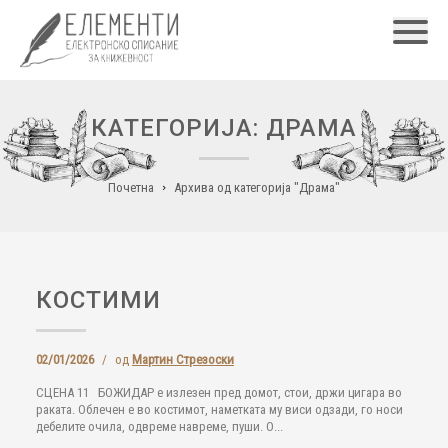
Главн
КАТЕГОРИЈА: ДРАМА
Почетна
Архива од категорија "Драма"
КОСТИМИ
02/01/2026
/
од
Мартин Стрезоски
СЦЕНА 11 БОЖИДАР е излезен пред домот, стои, држи цигара во
раката. Облечен е во костимот, наметката му виси одзади, го носи
дебелите очила, одвреме навреме, пуши. О...