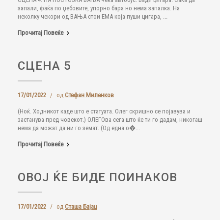
запали, фаќа по џебовите, упорно бара но нема запалка. На
неколку чекори од ВАЊА стои ЕМА која пуши цигара, ...
Прочитај Повеќе
СЦЕНА 5
17/01/2022
/
од
Стефан Миленков
(Ноќ. Ходникот каде што е статуата. Олег скришно се појавува и
застанува пред човекот.) ОЛЕГОва сега што ќе ти го дадам, никогаш
нема да можат да ни го земат. (Од една о�...
Прочитај Повеќе
ОВОЈ ЌЕ БИДЕ ПОИНАКОВ
17/01/2022
/
од
Сташа Бајац