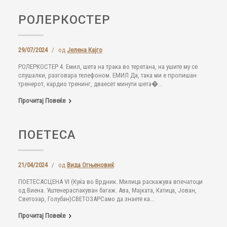
РОЛЕРКОСТЕР
29/07/2024
/
од
Јелена Кајго
РОЛЕРКОСТЕР 4. Емил, шета на трака во теретана, на ушите му се
слушалки, разговара телефоном. ЕМИЛ Да, така ми е пропишан
тренерот, кардио тренинг, дваесет минути шета�...
Прочитај Повеќе
ПОЕТЕСА
21/04/2024
/
од
Вида Огњеновиќ
ПОЕТЕСАСЦЕНА VI (Куќа во Врдник. Милица раскажува впечатоци
од Виена. Уштенераспакуван багаж. Ава, Мајката, Катица, Јован,
Светозар, Голубан)СВЕТОЗАРСамо да знаете ка...
Прочитај Повеќе