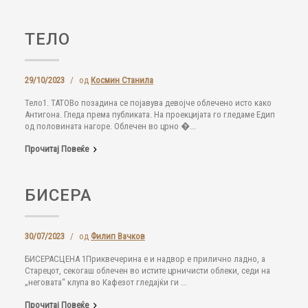
ТЕЛО
29/10/2023
/
од
Космин Станила
Тело1. ТАТОВо позадина се појавува девојче облечено исто како
Антигона. Гледа према публиката. На проекцијата го гледаме Едип
од половината нагоре. Облечен во црно �...
Прочитај Повеќе
БИСЕРА
30/07/2023
/
од
Филип Вачков
БИСЕРАСЦЕНА 1Приквечерина е и надвор е прилично ладно, а
Старецот, секогаш облечен во истите црничисти облеки, седи на
„неговата“ клупа во Кафезот гледајќи ги ...
Прочитај Повеќе