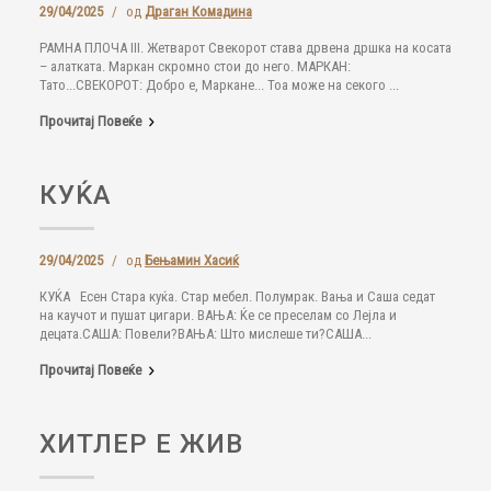
29/04/2025
/
од
Драган Комадина
РАМНА ПЛОЧА III. Жетварот Свекорот става дрвена дршка на косата
– алатката. Маркан скромно стои до него. МАРКАН:
Тато...СВЕКОРOT: Добро е, Маркане... Тоа може на секого ...
Прочитај Повеќе
КУЌА
29/04/2025
/
од
Бењамин Хасиќ
КУЌА Есен Стара куќа. Стар мебел. Полумрак. Вања и Саша седат
на каучот и пушат цигари. ВАЊА: Ќе се преселам со Лејла и
децата.САША: Повели?ВАЊА: Што мислеше ти?САША...
Прочитај Повеќе
ХИТЛЕР Е ЖИВ