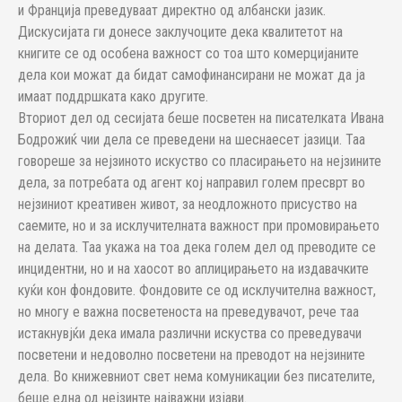
и Франција преведуваат директно од албански јазик.
Дискусијата ги донесе заклучоците дека квалитетот на
книгите се од особена важност со тоа што комерцијаните
дела кои можат да бидат самофинансирани не можат да ја
имаат поддршката како другите.
Вториот дел од сесијата беше посветен на писателката Ивана
Бодрожиќ чии дела се преведени на шеснаесет јазици. Таа
говореше за нејзиното искуство со пласирањето на нејзините
дела, за потребата од агент кој направил голем пресврт во
нејзиниот креативен живот, за неодложното присуство на
саемите, но и за исклучителната важност при промовирањето
на делата. Таа укажа на тоа дека голем дел од преводите се
инцидентни, но и на хаосот во аплицирањето на издавачките
куќи кон фондовите. Фондовите се од исклучителна важност,
но многу е важна посветеноста на преведувачот, рече таа
истакнувјќи дека имала различни искуства со преведувачи
посветени и недоволно посветени на преводот на нејзините
дела. Во книжевниот свет нема комуникации без писателите,
беше една од нејзинте најважни изјави.