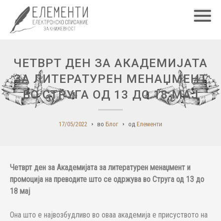
Главн
ЧЕТВРТ ДЕН ЗА АКАДЕМИЈАТА
ЗА ЛИТЕРАТУРЕН МЕНАЏМЕНТ
ВО СТРУГА ОД 13 ДО 18 МАЈ
17/05/2022
во
Блог
од
Елементи
Четврт ден за Академијата за литературен менаџмент и
промоција на преводите што се одржува во Струга од 13 до
18 мај
Она што е највозбудливо во оваа академија е присуството на