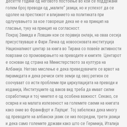
десетте години од неговото постоење во кои се поддржани
голем број преводи од „малите“ јазици, но и успехот да се
одолее на престижот и влијанието на политиката при
одлучувањето за кое говореше дека не е на принцип на
гласање, туку на принцип на согласност.
Покрај Замида и Ловшин кои се појавија онлајн, на оваа сесија
присуствуваше и Фари Лачка од новоосновата институција
Националниот центар за книга во Тирана со повеќе активности
поврзани со промовирањето на преводите и книгите. Центарот
е основан од страна на Министерството за култура на
Албанија. Негово мислење е дека преведувачите се врвот на
пирамидата и дека речиси сите земји од овој регион се
соочуваат со исти проблеми при циркулацијата на преводи и
изданија, Институциите од ваков вид треба да имаат силни
соработници и тој чинител е од особена важност. Секако, се
осврна и на малата излезеност на големите саеми на книгата
како оние во Франкфурт и Лајпциг. Тој забележа дека многу
од преводите на албански јазик се низ посредни, трети јазици
и дека само големите држави како што се Гермнија, Италија