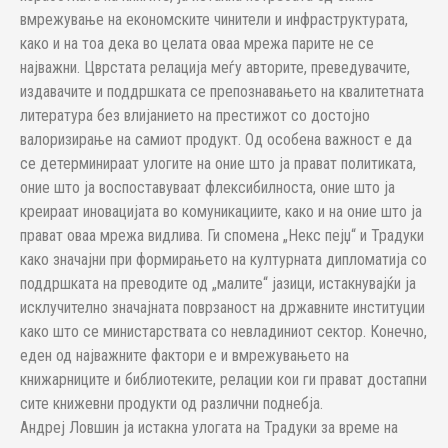
вмрежување на економските чинители и инфраструктурата,
како и на тоа дека во целата оваа мрежа парите не се
најважни. Цврстата релација меѓу авторите, преведувачите,
издавачите и поддршката се препознавањето на квалитетната
литература без влијанието на престижот со достојно
валоризирање на самиот продукт. Од особена важност е да
се детерминираат улогите на оние што ја прават политиката,
оние што ја воспоставуваат флексибилноста, оние што ја
креираат иновацијата во комуникациите, како и на оние што ја
прават оваа мрежа видлива. Ги спомена „Некс пејџ“ и Традуки
како значајни при формирањето на културната дипломатија со
поддршката на преводите од „малите“ јазици, истакнувајќи ја
исклучително значајната поврзаност на државните институции
како што се министарствата со невладиниот сектор. Конечно,
еден од најважните фактори е и вмрежувањето на
книжарниците и библиотеките, релации кои ги прават достапни
сите книжевни продукти од различни поднебја.
Андреј Ловшин ја истакна улогата на Традуки за време на