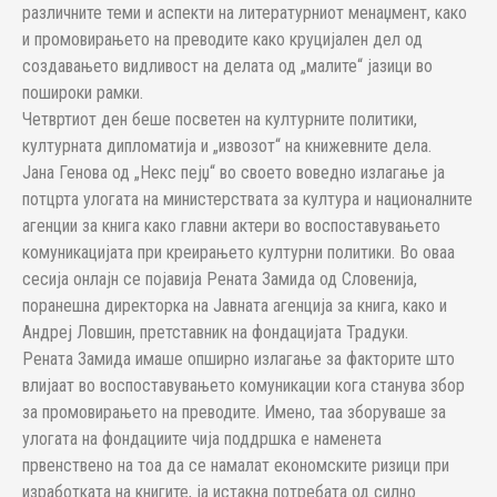
различните теми и аспекти на литературниот менаџмент, како
и промовирањето на преводите како круцијален дел од
создавањето видливост на делата од „малите“ јазици во
пошироки рамки.
Четвртиот ден беше посветен на културните политики,
културната дипломатија и „извозот“ на книжевните дела.
Јана Генова од „Некс пејџ“ во своето воведно излагање ја
потцрта улогата на министерствата за култура и националните
агенции за книга како главни актери во воспоставувањето
комуникацијата при креирањето културни политики. Во оваа
сесија онлајн се појавија Рената Замида од Словенија,
поранешна директорка на Јавната агенција за книга, како и
Андреј Ловшин, претставник на фондацијата Традуки.
Рената Замида имаше опширно излагање за факторите што
влијаат во воспоставувањето комуникации кога станува збор
за промовирањето на преводите. Имено, таа зборуваше за
улогата на фондациите чија поддршка е наменета
првенствено на тоа да се намалат економските ризици при
изработката на книгите, ја истакна потребата од силно