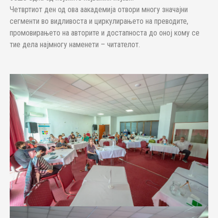
Четвртиот ден од ова аакадемија отвори многу значајни
сегменти во видливоста и циркулирањето на преводите,
промовирањето на авторите и достапноста до оној кому се
тие дела најмногу наменети – читателот.