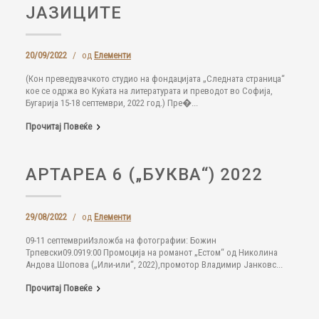
ЈАЗИЦИТЕ
20/09/2022
/
од
Елементи
(Кон преведувачкото студио на фондацијата „Следната страница“
кое се одржа во Куќата на литературата и преводот во Софија,
Бугарија 15-18 септември, 2022 год.) Пре�...
Прочитај Повеќе
АРТАРЕА 6 („БУКВА“) 2022
29/08/2022
/
од
Елементи
09-11 септемвриИзложба на фотографии: Божин
Трпевски09.0919:00 Промоција на романот „Естом“ од Николина
Андова Шопова („Или-или“, 2022),промотор Владимир Јанковс...
Прочитај Повеќе