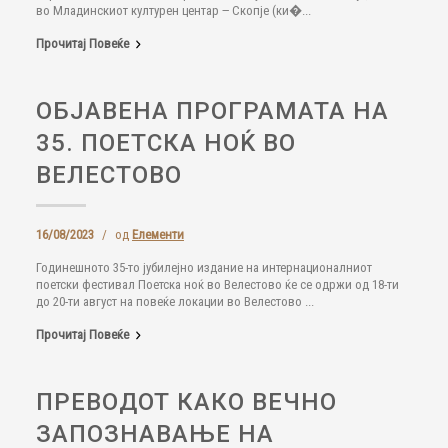
во Младинскиот културен центар ‒ Скопје (ки�...
Прочитај Повеќе
ОБЈАВЕНА ПРОГРАМАТА НА
35. ПОЕТСКА НОЌ ВО
ВЕЛЕСТОВО
16/08/2023
/
од
Елементи
Годинешното 35-то јубилејно издание на интернационалниот
поетски фестивал Поетска ноќ во Велестово ќе се одржи од 18-ти
до 20-ти август на повеќе локации во Велестово ...
Прочитај Повеќе
ПРЕВОДОТ КАКО ВЕЧНО
ЗАПОЗНАВАЊЕ НА