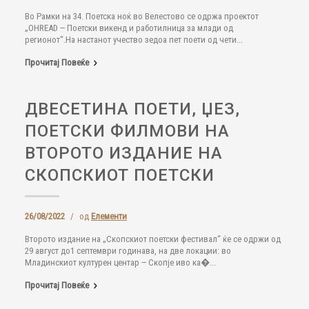
Во Рамки на 34. Поетска ноќ во Велестово се одржа проектот
„OHREAD ‒ Поетски викенд и работилница за млади од
регионот“.На настанот учество зедоа пет поети од чети...
Прочитај Повеќе
ДВЕСЕТИНА ПОЕТИ, ЏЕЗ,
ПОЕТСКИ ФИЛМОВИ НА
ВТОРОТО ИЗДАНИЕ НА
СКОПСКИОТ ПОЕТСКИ
26/08/2022
/
од
Елементи
Второто издание на „Скопскиот поетски фестивал“ ќе се одржи од
29 август до1 септември годинава, на две локации: во
Младинскиот културен центар ‒ Скопје иво ка�...
Прочитај Повеќе