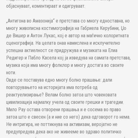
објаснуваат, коментираат и одигруваат.
„Антигона во Амазонија“ е претстава со многу едноставна, но
многу живописна костимографија на Габриела Керубини, Џо
де Вишер и Антон Лукас, кој е автор на маѓично колоритната
сценографија. На целата онаа намислена и исклучително
успешна актиелност се придружува и музиката на Елиа
Редигер и Пабло Касела кој ја изведува на самата претстава,
музика која има многу фолклор и многу достага во своите
ноти.
Овде се поставува едно многу болно прашање: дали
повторувањето на историјата има потреба од
реактуелизирање? Велам болно затоа што човековата
цивилизација најмалку учела од своите грешки и трагедии.
Мило Рау остава отворени прашања и е сосема во право
затоа што е свесен (а и ние со него) дека одговорот го нема.
Не интригира, не поттикнува на активизам, веројатно не
предупредува дека ако не живееме во здраво политичко