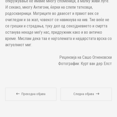
опкружување ќе имаме многу споменици, а малку живи луѓе.
И секако, многу Антигони, ќерки на слепи татковци,
родоскверници. Матриците во дваесет и првиот век се
очигледни и за жал, човекот се навикнува на нив. Тие веќе не
се грешки и страдања, туку дел од секојдневието и смртта
останува некаде меѓу нас, придружник како и во античко
време. Мислам дека таа е најголемата и најцврстата врска со
актуелниот миг.
Рецензија на Сашо Огненовски
Фотографии: Курт ван дер Елст
Преходна објава
Следна објава