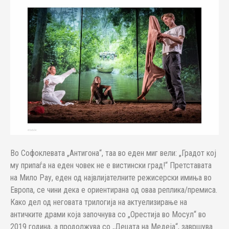
Во Софоклевата „Антигона“, таа во еден миг вели: „Градот кој
му припаѓа на еден човек не е вистински град!“ Претставата
на Мило Рау, еден од највлијателните режисерски имиња во
Европа, се чини дека е ориентирана од оваа реплика/премиса.
Како дел од неговата трилогија на актуелизирање на
античките драми која започнува со „Орестија во Мосул“ во
2019 година, а продолжува со „Децата на Медеја“, завршува