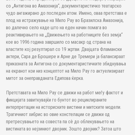
со „Антигона во Амазонија“, документаристичко театарско
чудо ангажирано до последен атом. Имено, оваа претстава е
плод на истражување на Мило Рау во Бразилска Амазонија,
во далечно село каде што на еден начин помага во
реактивирањето на „Движењето на работниците без земја“
кое во 1996 година завршило со масакр од страна на
властите кој резултирал со 19 жртви. Двајцата Фламански
актери, Сара де Брошере и Арне де Тремери ја балансираат
приказната за Антигона со документаристичките збиднувања
на екранот кои низ концептот на Мило Рау го актуелизираат
митот за онеправданата Едипова ќерка.
Претставата на Мило Рау се движи на работ меѓу фактот и
фикцијата завиткувајќи го бунтот во рециклираните
интерпретации на историските вистини и митските модели.
Трагичниот хибрис во овие констелации се движи од
претресувањето на совеста па сè до облекувањето на
вистината во нејзиниот двојник. Зошто двојник? Затоа што