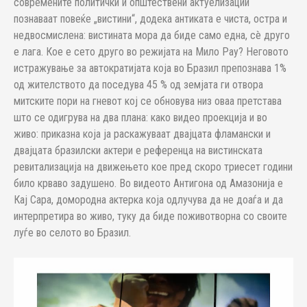
современите политички и општествени актуелизации
познаваат повеќе „вистини“, додека антиката е чиста, остра и
недвосмислена: вистината мора да биде само една, сè друго
е лага. Кое е сето друго во режијата на Мило Рау? Неговото
истражување за автократијата која во Бразил препознава 1%
од жителството да поседува 45 % од земјата ги отвора
митските пори на гневот кој се обновува низ оваа претстава
што се одигрува на два плана: како видео проекција и во
живо: приказна која ја раскажуваат двајцата фламански и
двајцата бразилски актери е референца на вистинската
ревитализација на движењето кое пред скоро триесет години
било крваво задушено. Во видеото Антигона од Амазонија е
Кај Сара, домородна актерка која одлучува да не доаѓа и да
интерпретира во живо, туку да биде поживотворна со своите
луѓе во селото во Бразил.