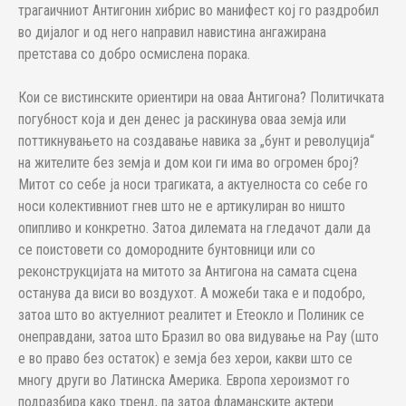
трагаичниот Антигонин хибрис во манифест кој го раздробил
во дијалог и од него направил навистина ангажирана
претстава со добро осмислена порака.
Кои се вистинските ориентири на оваа Антигона? Политичката
погубност која и ден денес ја раскинува оваа земја или
поттикнувањето на создавање навика за „бунт и револуција“
на жителите без земја и дом кои ги има во огромен број?
Митот со себе ја носи трагиката, а актуелноста со себе го
носи колективниот гнев што не е артикулиран во ништо
опипливо и конкретно. Затоа дилемата на гледачот дали да
се поистовети со домородните бунтовници или со
реконструкцијата на митото за Антигона на самата сцена
останува да виси во воздухот. А можеби така е и подобро,
затоа што во актуелниот реалитет и Етеокло и Полиник се
онеправдани, затоа што Бразил во ова видување на Рау (што
е во право без остаток) е земја без херои, какви што се
многу други во Латинска Америка. Европа хероизмот го
подразбира како тренд, па затоа фламанските актери