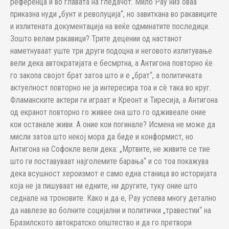
референца и во главата на гледачот. Мило Рау низ оваа
приказна нуди „бунт и револуција“, но завиткана во ракавиците
и излитената документација на веќе одминатите последици.
Зошто велам ракавици? Трите децении од настанот
наметнуваат уште три други подоцна и неговото излитување
вели дека автократијата е бесмртна, а Антигона повторно ќе
го закопа својот брат затоа што и е „брат“, а политичката
актуелност повторно не ја интересира тоа и сè така во круг.
Фламанските актери ги играат и Креонт и Тиресија, а Антигона
од екранот повторно го живее она што го одживеале оние
кои останале живи. А оние кои погинале? Исмена не може да
мисли затоа што некој мора да биде и конформист, но
Антигона на Софокле вели дека: „Мртвите, не живите се тие
што ги поставуваат најголемите барања“ и со тоа покажува
дека всушност хероизмот е само една станица во историјата
која не ја пишуваат ни едните, ни другите, туку оние што
седнале на троновите. Како и да е, Рау успева многу детално
да навлезе во болните социјални и политички „травестии“ на
Бразилското автократско општество и да го претвори