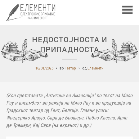
Главн
НЕДОСТОЈНОСТА И
ПРИПАДНОСТА
16/01/2025
во
Театар
од
Елементи
(Кон претставата „Антигона во Амазонија“ по текст на Мило
Рау и ансамблот во режија на Мило Рау и во продукција на
Градскиот театар од Гент, Белгија. Главни улоги:
Фредерико Араујо, Сара де Брошере, Пабло Касела, Арне
де Тремери, Кај Сара (на екранот) и др.)