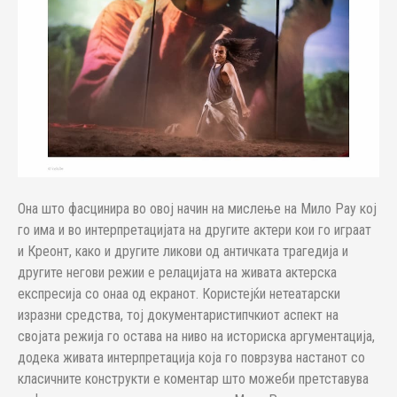
Она што фасцинира во овој начин на мислење на Мило Рау кој
го има и во интерпретацијата на другите актери кои го играат
и Креонт, како и другите ликови од античката трагедија и
другите негови режии е релацијата на живата актерска
експресија со онаа од екранот. Користејќи нетеатарски
изразни средства, тој документаристипчкиот аспект на
својата режија го остава на ниво на историска аргументација,
додека живата интерпретација која го поврзува настанот со
класичните конструкти е коментар што можеби претставува