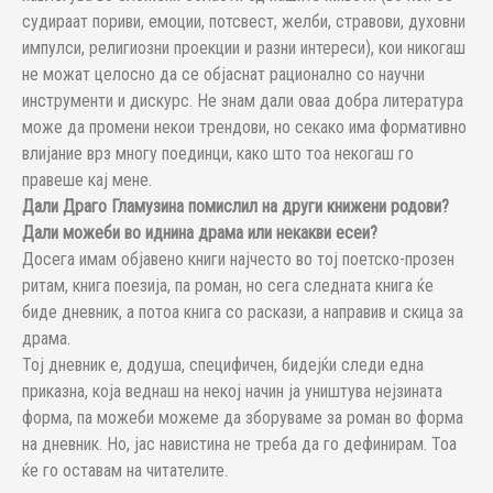
судираат пориви, емоции, потсвест, желби, стравови, духовни
импулси, религиозни проекции и разни интереси), кои никогаш
не можат целосно да се објаснат рационално со научни
инструменти и дискурс. Не знам дали оваа добра литература
може да промени некои трендови, но секако има формативно
влијание врз многу поединци, како што тоа некогаш го
правеше кај мене.
Дали Драго Гламузина помислил на други книжени родови?
Дали можеби во иднина драма или некакви есеи?
Досега имам објавено книги најчесто во тој поетско-прозен
ритам, книга поезија, па роман, но сега следната книга ќе
биде дневник, а потоа книга со раскази, а направив и скица за
драма.
Тој дневник е, додуша, специфичен, бидејќи следи една
приказна, која веднаш на некој начин ја уништува нејзината
форма, па можеби можеме да зборуваме за роман во форма
на дневник. Но, јас навистина не треба да го дефинирам. Тоа
ќе го оставам на читателите.