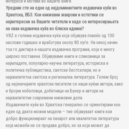
интереси и мотиви во нашите книги.
Уредник сте на една од најдоминантните издавачки куќи во
Хрватска, ВБЗ. Кои книжевни жанрови и естетики се
најинтересни за Вашите читатели и каде се интересирањата
на оваа издавачка куќа во блиска иднина?
VBZ е голема издавачка куќа која објавува повеќе од 100
наслови годишно и вработува околу 80 луѓе. На некој начин
тоа го диктира и нашата издавачка програма, која е многу
широко поставена. Објавуваме книги и сликовници за
најмладите, популарно-научна литература, историска и
политичка публицистика, светски бестселери, но и
најквалитетна светска и регионална литература. Голем број
од најзначајните хрватски писатели се наши куќни автори, како
и бројни нобеловци, добитници на Букер и автори на
најквалитетни современи книжевни дела.
Издавачките куќи во Хрватска генерално се ориентирани кон
еден од двата можни модели – тие објавуваат книги кои
добро функционираат на пазарот или квалитетна литература
која можеби не се продава добро, но за која можат да