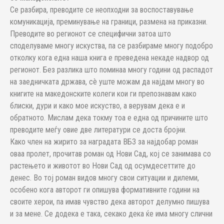
Се разбира, преводите се неопходни за воспоставување
комуникација, преминување на граници, размена на приказни.
Преводите во регионот се специфични затоа што
споделуваме многу искуства, па се разбираме многу подобро
отколку кога една наша книга е преведена некаде надвор од
регионот. Без разлика што поминаа многу години од распадот
на заедничката држава, сè уште можам да најдам многу во
книгите на македонските колеги кои ги препознавам како
блиски, дури и како мое искуство, а верувам дека е и
обратното. Мислам дека токму тоа е една од причините што
преводите меѓу овие две литератури се доста бројни.
Како член на жирито за наградата ВБЗ за најдобар роман
оваа пролет, прочитав роман од Нови Сад, кој се занимава со
растењето и животот во Нови Сад од осумдесеттите до
денес. Во тој роман видов многу свои ситуации и дилеми,
особено кога авторот ги опишува формативните години на
своите херои, па имав чувство дека авторот делумно пишува
и за мене. Се додека е така, секако дека ќе има многу слични