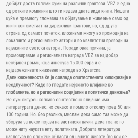
добијат доста големи суми на различни грантови. VBZ е една
од ретките компании што ги издава двата вида книги. Нашата
куќа е премногу гломазна за објавување и живеење само од
книги кои сметаат на дарежливи грантови, но, од друга
страна, од самиот почеток, вложивме многу во промоција на
локалните и регионалните автори и во квалитетни преводи на
најважните светски автори . Поради оваа причина, ја
промовиравме и регионалната награда VBZ за најдобар
необјавен роман, која изнесува 15.000 евра и е
најдарежливата книжевна награда во Хрватска.
Дали книжевноста ќе ја совлада општествената хипокризија и
неодлучност? Каде го гледате нејзиното влијание во
глобалните, но и регионални социјални и политички движења?
Не сум сигурен колкаво општествено влијание има
литературата денес, но секако е помало отколку пред 50 или
100 години. Но, без разлика, мислам дека само таа може да
зборува за некои појави на вистински начин, дека тоа не го
може ниту науката ниту политиката. Добрата литература
навлегува во сложени области од нашите животи (во кои се