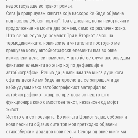
недостасуваше во првиот роман.
Сега ја привршувам книгата која наскоро ќе биде објавена
под наслов „Ноќен портир“. Тоа е дневник, но на некој начин и
продолжение на моите два романи, само во различен жанр.
Што се однесува до романот Три и Вториот закон на
термодинамиката, новинарите и читателите постојано ме
прашуваа колку автобиографски елементи има во овие
измислени дела, си помислив – што ќе се случи ако воведам
фиктивни елементи во жанр кој по дефиниција е
автобиографски. Решив да ја напишам таа книга дури кога
сфатив дека ќе ми биде интересно да се запрашам и да
набљудувам како автобиографскиот материјал во
автобиографскиот жанр се претвора во нешто што
функционира како самостоен текст, независен од мојот
живот.
Истото е и со поезијата. Во книгата Црниот зајак, собрани и
нови песни ги објавив сите три мои претходно објавени
стихозбирки и додадов нови песни. Секоја од овие книги ми