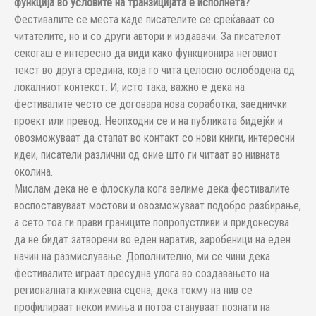
функција во условите на транзицијата е исполнета?
Фестивалите се места каде писателите се среќаваат со
читателите, но и со други автори и издавачи. За писателот
секогаш е интересно да види како функционира неговиот
текст во друга средина, која го чита целосно ослободена од
локалниот контекст. И, исто така, важно е дека на
фестивалите често се договара нова соработка, заеднички
проект или превод. Неопходни се и на публиката бидејќи и
овозможуваат да стапат во контакт со нови книги, интересни
идеи, писатели различни од оние што ги читаат во нивната
околина.
Мислам дека не е флоскула кога велиме дека фестивалите
воспоставуваат мостови и овозможуваат подобро разбирање,
а сето тоа ги прави границите попропустливи и придонесува
да не бидат затворени во еден наратив, заробеници на еден
начин на размислување. Дополнително, ми се чини дека
фестивалите играат пресудна улога во создавањето на
регионалната книжевна сцена, дека токму на нив се
профилираат некои имиња и потоа стануваат познати на