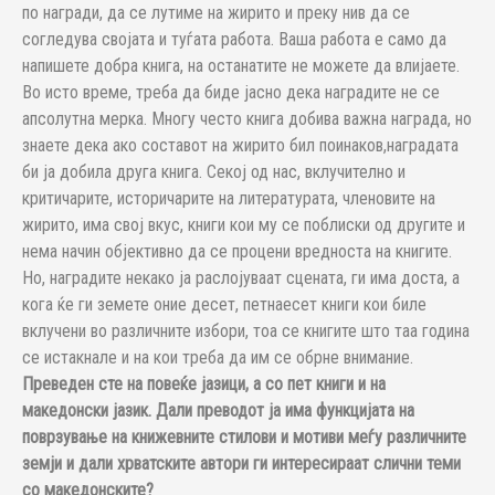
по награди, да се лутиме на жирито и преку нив да се
согледува својата и туѓата работа. Ваша работа е само да
напишете добра книга, на останатите не можете да влијаете.
Во исто време, треба да биде јасно дека наградите не се
апсолутна мерка. Многу често книга добива важна награда, но
знаете дека ако составот на жирито бил поинаков,наградата
би ја добила друга книга. Секој од нас, вклучително и
критичарите, историчарите на литературата, членовите на
жирито, има свој вкус, книги кои му се поблиски од другите и
нема начин објективно да се процени вредноста на книгите.
Но, наградите некако ја раслојуваат сцената, ги има доста, а
кога ќе ги земете оние десет, петнаесет книги кои биле
вклучени во различните избори, тоа се книгите што таа година
се истакнале и на кои треба да им се обрне внимание.
Преведен сте на повеќе јазици, а со пет книги и на
македонски јазик. Дали преводот ја има функцијата на
поврзување на книжевните стилови и мотиви меѓу различните
земји и дали хрватските автори ги интересираат слични теми
со македонските?