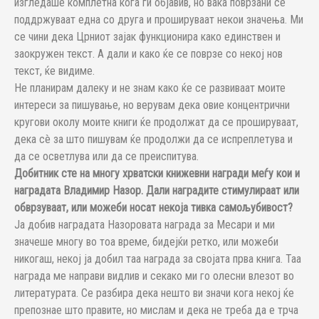
изгледаше комплетна кога ги објавив, но вака поврзани се
поддржуваат една со друга и прошируваат некои значења. Ми
се чини дека Црниот зајак функционира како единствен и
заокружен текст. А дали и како ќе се поврзе со некој нов
текст, ќе видиме.
Не планирам далеку и не знам како ќе се развиваат моите
интереси за пишување, но верувам дека овие концентрични
кругови околу моите книги ќе продолжат да се прошируваат,
дека сè за што пишувам ќе продолжи да се испреплетува и
да се осветлува или да се преиспитува.
Добитник сте на многу хрватски книжевни награди меѓу кои и
наградата Владимир Назор. Дали наградите стимулираат или
обврзуваат, или можеби носат некоја тивка самољубивост?
Ја добив наградата Назоровата награда за Месари и ми
значеше многу во тоа време, бидејќи ретко, или можеби
никогаш, некој ја добил таа награда за својата прва книга. Таа
награда ме направи видлив и секако ми го олесни влезот во
литературата. Се разбира дека нешто ви значи кога некој ќе
препознае што правите, но мислам и дека не треба да е трча