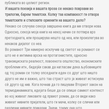
публиката во целиот регион.
И вашата поезија и вашата проза се некако поврзани во
трилогии, барем тематски. Колку таа компакност ги отвора
тематските и стилските ориенити на вашето дело?
Некако се случува секоја завршена книга да ми отвори нова.
Односно, секоја моја книга на некој начин се потпира врз
претходната, или проширува нешто од неа, или произлегува во
некаков дијалог со неа.
Во романот Три намерно исклучив од светот на романот се
што не е интимна врска на протагонистите, односно
транзициската реалност, повоенота општество, економските
проблеми итн., бидејќи сакав да нагласам дека љубовниците
од тој роман се толку опседнати еден со друг што ништо
друго не им е важно, што таа страст што ја живеат истиснува
сè друго од нив. Кога почнав да го пишувам Вториот закон на
термодинамиката, идејата беше да се опише самиот контекст
во кој живеат ликовите од првиот роман, да се види како
живеат нивните пријатели, што ги мачи, колку се слични или
различни нивните приказни. Значи, токму она што