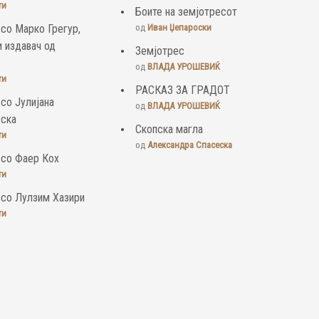
ти
Боите на земјотресот
 со Марко Грегур,
од
Иван Џепароски
и издавач од
Земјотрес
од
ВЛАДА УРОШЕВИЌ
ти
РАСКАЗ ЗА ГРАДОТ
 со Јулијана
од
ВЛАДА УРОШЕВИЌ
вска
Скопска магла
ти
од
Александра Спасеска
 со Фаер Кох
ти
 со Лулзим Хазири
ти