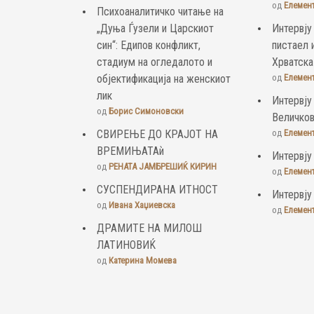
од
Елемен
Психоаналитичко читање на
„Дуња Ѓузели и Царскиот
Интервју
син“: Едипов конфликт,
пистаел 
стадиум на огледалото и
Хрватска
објектификација на женскиот
од
Елемен
лик
Интервју
од
Борис Симоновски
Величко
СВИРЕЊЕ ДО КРАЈОТ НА
од
Елемен
ВРЕМИЊАТАѝ
Интервју
од
РЕНАТА ЈАМБРЕШИЌ КИРИН
од
Елемен
СУСПЕНДИРАНА ИТНОСТ
Интервју
од
Ивана Хаџиевска
од
Елемен
ДРАМИТЕ НА МИЛОШ
ЛАТИНОВИЌ
од
Катерина Момева