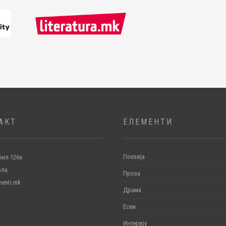
АКТ
ЕЛЕМЕНТИ
Поезија
ил 126а
ола
Проза
menti.mk
Драма
Есеи
Интервју