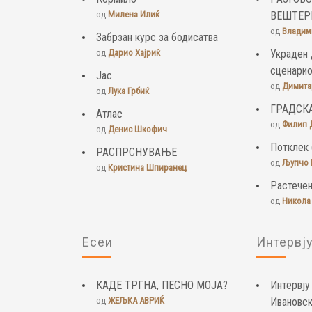
од
Милена Илиќ
ВЕШТЕР
од
Владим
Забрзан курс за бодисатва
од
Дарио Хајриќ
Украден 
сценари
Јас
од
Димита
од
Лука Грбиќ
ГРАДСК
Атлас
од
Филип 
од
Денис Шкофич
Потклек 
РАСПРСНУВАЊЕ
од
Љупчо 
од
Кристина Шпиранец
Растечен
од
Никола
Есеи
Интервј
КАДЕ ТРГНА, ПЕСНО МОЈА?
Интервју
од
ЖЕЉКА АВРИЌ
Ивановс