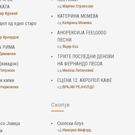
КАТА
од
Мартин Стрезоски
ир Вујовиќ
КАТЕРИНА МОМЕВА
дел од едно старо
од
Катерина Момева
о
АНОРЕКСИЈА FEELGOOD
р Арнаудов
ПЕСНИ
А РИМА
од
Фајер Кох
Димевски
ТРИТЕ ПОСЛЕДНИ ДЕНОВИ
(извадок)
НА ФЕРНАНДО ПЕСОА
Петрески
од
Милош Латиновиќ
и капки
СЦЕНА 12. АКРОПОЛ КАФЕ
 Наумовски
од
БРАЈАН РЕЈНОЛДС
у
Скопје
 со Јовица
Скопски блуз
ки
од
Имануел Мифсуд