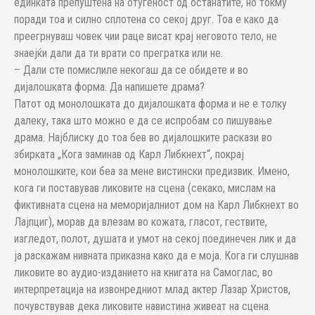
единката препуштена на отуѓеност од останатите, но токму
поради тоа и силно сплотена со секој друг. Тоа е како да
преегрнуваш човек чии раце висат крај неговото тело, не
знаејќи дали да ти врати со прегратка или не.
– Дали сте помислиле некогаш да се обидете и во
дијалошката форма. Да напишете драма?
Патот од монолошката до дијалошката форма и не е толку
далеку, така што можно е да се испробам со пишување
драма. Најблиску до тоа бев во дијалошките раскази во
збирката „Кога заминав од Карл Либкнехт“, покрај
монолошките, кои беа за мене вистински предизвик. Имено,
кога ги поставував ликовите на сцена (секако, мислам на
фиктивната сцена на меморијалниот дом на Карл Либкнехт во
Лајпциг), морав да влезам во кожата, гласот, гествите,
изгледот, полот, душата и умот на секој поединечен лик и да
ја раскажам нивната приказна како да е моја. Кога ги слушнав
ликовите во аудио-изданието на книгата на Самоглас, во
интерпретација на извонредниот млад актер Лазар Христов,
почувствував дека ликовите навистина живеат на сцена.