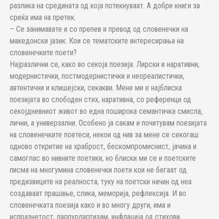
разлика на средината од која потекнуваат. А добри книги за
среќа има на претек.
– Се занимавате и со препев и превод од словенечки на
македонски јазик. Кои се тематските интересирања на
словенечките поети?
Најразлични се, како во секоја поезија. Лирски и наративни,
модернистички, постмодернистички и неореалистички,
автентични и клишејски, секакви. Мене ми е најблиска
поезијата во слободен стих, наративна, со референци од
секојдневниот живот во една поширока семантичка смисла,
лични, а универзални. Особено ја сакам и почитувам поезијата
на словенечките поетеси, некои од нив за мене се секогаш
одново откритие на храброст, бескомпромиснист, јачина и
самоглас во нивните поетики, но блиски ми се и поетските
писма на многумина словенечки поети кои не бегаат од
предизвиците на реалноста, туку на поетски начин од неа
создаваат прашање, слика, меморија, рефлексија. И во
словенечката поезија како и во многу други, има и
испразнетост, ларпурлартизам, инфлација од стихови,