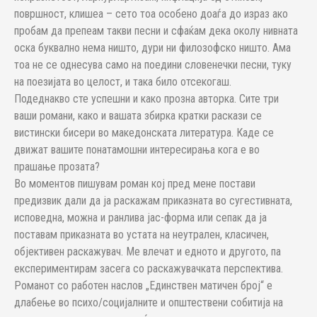
површност, клишеа – сето тоа особено доаѓа до израз ако
пробам да препеам такви песни и сфаќам дека околу нивната
оска буквално нема ништо, дури ни филозофско ништо. Ама
тоа не се однесува само на поедини словенечки песни, туку
на поезијата во целост, и така било отсекогаш.
Подеднакво сте успешни и како прозна авторка. Сите три
ваши романи, како и вашата збирка кратки раскази се
вистински бисери во македонската литература. Каде се
движат вашите понатамошни интересирања кога е во
прашање прозата?
Во моментов пишувам роман кој пред мене постави
предизвик дали да ја раскажам приказната во сугестивната,
исповедна, можна и ранлива јас-форма или сепак да ја
поставам приказната во устата на неутрален, класичен,
објективен раскажувач. Ме влечат и едното и другото, па
експериментирам засега со раскажувачката перспектива.
Романот со работен наслов „Единствен матичен број“ е
длабење во психо/социјалните и општествени собитија на