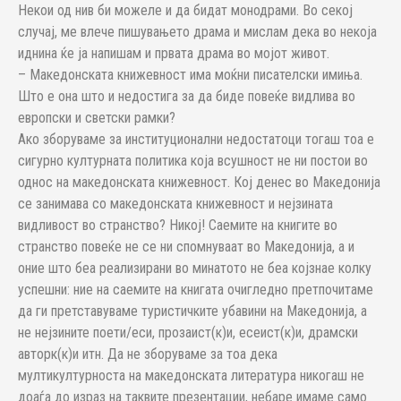
Некои од нив би можеле и да бидат монодрами. Во секој
случај, ме влече пишувањето драма и мислам дека во некоја
иднина ќе ја напишам и првата драма во мојот живот.
– Македонската книжевност има моќни писателски имиња.
Што е она што и недостига за да биде повеќе видлива во
европски и светски рамки?
Ако зборуваме за институционални недостатоци тогаш тоа е
сигурно културната политика која всушност не ни постои во
однос на македонската книжевност. Кој денес во Македонија
се занимава со македонската книжевност и нејзината
видливост во странство? Никој! Саемите на книгите во
странство повеќе не се ни спомнуваат во Македонија, а и
оние што беа реализирани во минатото не беа којзнае колку
успешни: ние на саемите на книгата очигледно претпочитаме
да ги претставуваме туристичките убавини на Македонија, а
не нејзините поети/еси, прозаист(к)и, есеист(к)и, драмски
авторк(к)и итн. Да не зборуваме за тоа дека
мултикултурноста на македонската литература никогаш не
доаѓа до израз на таквите презентации, небаре имаме само