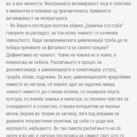
во, и вон личноста. Внатрешната ангажираност која е спонтана
и иманентна е поважна од прагматичната, применета
ангажираност на литературата.
– Во Вашата последна поетска збирка „Гранична состојба“
говорите за распадот, за тоа колку човекот го сочинува
човештвото. Каде ововременската цивилизација треба да ги
побара причините за фаталноста на своите грешки?
Дефинитивно во човекот. Човек на човека не е човек, а
понекогаш ни себеси. Распаѓањето е процес на
декомпозиција, а цивилизацијата е композиција, устрој,
градба, облик, содржина. За жал, цивилизациските придобивки
наместо во нагорна, сѐ повеќе одат во надолна линија,
човекот наместо да станува поумен, со поширока општа
култура, со повеќе знаење и емпатија, со посилно чувство за
солидарност и сочувство, станува поподатлив на перење
мозок, верува во теории на заговор, паѓа под влијание на
дневните популистички политики, од себе го цеди она
најлошото, најбедното. Во таа смисла распаѓањето на сѐ
околу и во нас е сигурно последица на самиот свет што го