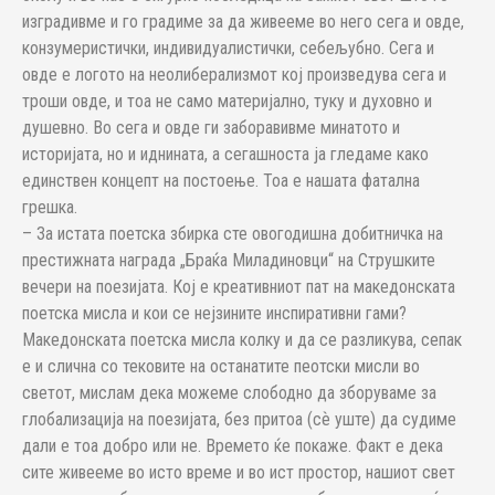
изградивме и го градиме за да живееме во него сега и овде,
конзумеристички, индивидуалистички, себељубно. Сега и
овде е логото на неолиберализмот кој произведува сега и
троши овде, и тоа не само материјално, туку и духовно и
душевно. Во сега и овде ги заборавивме минатото и
историјата, но и иднината, а сегашноста ја гледаме како
единствен концепт на постоење. Тоа е нашата фатална
грешка.
– За истата поетска збирка сте овогодишна добитничка на
престижната награда „Браќа Миладиновци“ на Струшките
вечери на поезијата. Кој е креативниот пат на македонската
поетска мисла и кои се нејзините инспиративни гами?
Македонската поетска мисла колку и да се разликува, сепак
е и слична со тековите на останатите пеотски мисли во
светот, мислам дека можеме слободно да зборуваме за
глобализација на поезијата, без притоа (сѐ уште) да судиме
дали е тоа добро или не. Времето ќе покаже. Факт е дека
сите живееме во исто време и во ист простор, нашиот свет