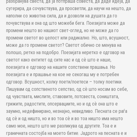
разбранува свеста, да ја потпраша совеста, да даде идеја, да
сугерира, да сочувствува, да просветли, да научи на нешто, да
наполни со животна сила, да и дозволи на душата да го
почувствува и она од што можеби бега. Поезијата може да
промени нешто во нашиот свет-оглед, но не може да го
промени светот во целост или радикално. Но, што, всушност,
може да го промени светот? Светот обично се менува на
полошо, ретко на подобро. Поезијата неретко е одговор на
светот како ентитет од сите нас и од сѐ што е наше,
поезијата е одговор на нашите сопствени прашања. Но
поезијата е и прашање на кое не секогаш му е потребен
одговор. Всушност, колку поети/поетеси – толку поетики.
Пишувам од сопственото сепство, од сѐ што носам во себе,
од чувствата, мислите, ставовите, потсвеста, соништата,
грижите, радостите, опсервациите, но и од сѐ она што е
заумно, недефинирано, незнајно, невидливо. Песната се раѓа
од сѐ и од ништо, но и во тоа сѐ и во тоа ништо има нешто
само мое, нешто што ме разликува од другите. Тоа е и
граничната состојба на моето битие. Јадрото на песната е и