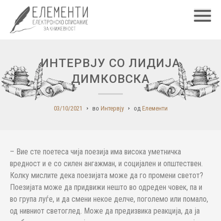
Главн
ИНТЕРВЈУ СО ЛИДИЈА
ДИМКОВСКА
03/10/2021
во
Интервју
од
Елементи
– Вие сте поетеса чија поезија има висока уметничка
вредност и е со силен ангажман, и социјален и општествен.
Колку мислите дека поезијата може да го промени светот?
Поезијата може да придвижи нешто во одреден човек, па и
во група луѓе, и да смени некое делче, поголемо или помало,
од нивниот светоглед. Може да предизвика реакција, да ја