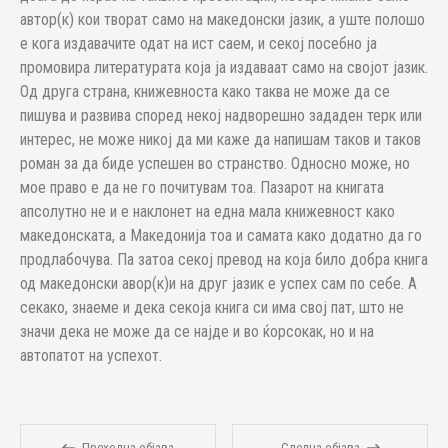
автор(к) кои творат само на македонски јазик, а уште полошо
е кога издавачите одат на ист саем, и секој посебно ја
промовира литературата која ја издаваат само на својот јазик.
Од друга страна, книжевноста како таква не може да се
пишува и развива според некој надворешно зададен терк или
интерес, не може никој да ми каже да напишам таков и таков
роман за да биде успешен во странство. Односно може, но
мое право е да не го почитувам тоа. Пазарот на книгата
апсолутно не и е наклонет на една мала книжевност како
македонската, а Македонија тоа и самата како додатно да го
продлабочува. Па затоа секој превод на која било добра книга
од македонски авор(к)и на друг јазик е успех сам по себе. А
секако, знаеме и дека секоја книга си има свој пат, што не
значи дека не може да се најде и во ќорсокак, но и на
автопатот на успехот.
Преходна објава
Следна објава