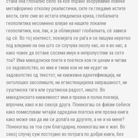
стана она глобално село за кое порано зборувавме повеќе
метафорично отколку реалистички, сите ги гледаме истите
вести, сите сме во истата епидемска криза, глобалната
геополитика несомнено влијае на нашите локални
геополитики, кои, пак, и ја обликуваат глобалната, сѐ зависи
од сѐ. Во тој контекст, поезијата се раѓа и се пишува неретко
под влијание на она што се случува околу нас, но и во нас, а
како човек да остане сосема имун и непропустлив за сето
тоа? Има македонски поети и поетеси кои ги ценам и читам
со задоволство, но има и такви кои не ми нудат ни
задоволство од текстот, ни книжевна идентификација, ни
онтолошко засолниште, ни егзистенцијална запрашаност, ни
суштинска тага или суштинска радост, ништо. Во
македонската книжевност има и празна и полна поезија,
впрочем, како и во секоја друга. Понекогаш се фаќам себеси
како помислувам читајќи одредена поетска или прозна книга:
како може ова да им се допаѓа на другите, а не и на мене?
Понекогаш за тоа сум благодарна, понекогаш ми е жал. Во
секој случај сум постојано во потрага по добри книги, без