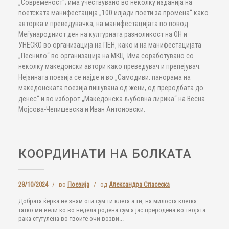
„Современост“; има учествувано во неколку изданија на
поетската манифестација „100 илјади поети за промена“ како
авторка и преведувачка; на манифестацијата по повод
Меѓународниот ден на културната разноликост на ОН и
УНЕСКО во организација на ПЕН, како и на манифестацијата
„Песнило“ во организација на МКЦ. Има соработувано со
неколку македонски автори како преведувач и препејувач.
Нејзината поезија се најде и во „Самодиви: панорама на
македонската поезија пишувана од жени, од преродбата до
денес“ и во изборот „Македонска љубовна лирика“ на Весна
Мојсова-Чепишевска и Иван Антоновски.
КООРДИНАТИ НА БОЛКАТА
28/10/2024
/
во
Поезија
/
од
Александра Спасеска
Добрата ќерка не знам оти сум ти клета а ти, на милоста клетка.
татко ми вели ко во недела родена сум а јас преродена во твојата
рака стутулена во твоите очи возви...