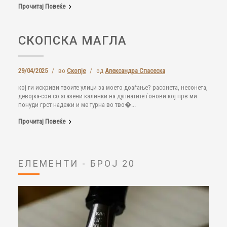
Прочитај Повеќе
СКОПСКА МАГЛА
29/04/2025
/
во
Скопје
/
од
Александра Спасеска
кој ги искриви твоите улици за моето доаѓање? расонета, несонета,
девојка-сон со згазени калинки на дупнатите ѓонови кој прв ми
понуди грст надежи и ме турна во тво�...
Прочитај Повеќе
ЕЛЕМЕНТИ - БРОЈ 20