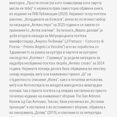
менторка. „Прости песни (на кого помислуваш кога смртта
мисли на тебе)“ е нејзината прва самостојна објавена книга,
во издание на ПНВ Публикации (2023). Нејзиниот втор поетски
ракопис, „Координати на болката“, влезе во потесниот избор
за наградата „Антево перо“ за 2023 година и се закити со
признанието „Антев златник“. За песната „Имало денови“ ја
доби втората награда на Меѓународната поетска
манифестација „Анџело Ла Векија“ („Il Parnaso – Concorso di
Poesia – Premio Angelo La Vecchia“) што во соработка со
Здружението за развој на култура и заштита на културно
наследство „Контекст - Струмица“ ја додели наградата за
најдобра необјавена поетска творба „Антево слово“ за 2024
година. Нејзината поезија досега била објавувана во неколку
онлајн изданија, меѓу кои книжевниот прилог „Ш“ на
студентското списание „Излез“; како и печатени антологии,
меѓу кои Антологијата на младата македонска авангардна
поезија; таа е првата поетеса од земјава застапена во првото
печатено издание на книжевниот зборник The San Antonio
Review од Сан Антонио, Тексас; била учесничка во „Астални
проекции“ и застапена е во истоимениот зборник; објавена е
во панорамата „Допир“ (2019), и списанието за литература