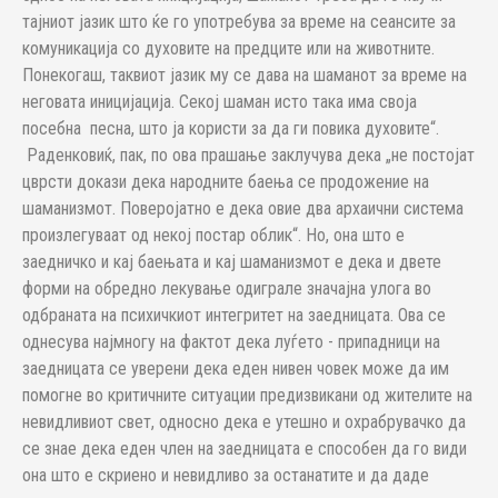
тајниот јазик што ќе го употребува за време на сеансите за
комуникација со духовите на предците или на животните.
Понекогаш, таквиот јазик му се дава на шаманот за време на
неговата иницијација. Секој шаман исто така има своја
посебна песна, што ја користи за да ги повика духовите“.
Раденковиќ, пак, по ова прашање заклучува дека „не постојат
цврсти докази дека народните баења се продожение на
шаманизмот. Поверојатно е дека овие два архаични система
произлегуваат од некој постар облик“. Но, она што е
заедничко и кај баењата и кај шаманизмот е дека и двете
форми на обредно лекување одиграле значајна улога во
одбраната на психичкиот интегритет на заедницата. Ова се
однесува најмногу на фактот дека луѓето - припадници на
заедницата се уверени дека еден нивен човек може да им
помогне во критичните ситуации предизвикани од жителите на
невидливиот свет, односно дека е утешно и охрабрувачко да
се знае дека еден член на заедницата е способен да го види
она што е скриено и невидливо за останатите и да даде