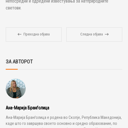
непосредни и одредени известувања за натприродните
светови.
Преходна објава
Следна објава
ЗА АВТОРОТ
Ана-Марија Бранѓолица
Ана-Марија Бранѓолица е родена во Скопје, Република Македонија,
каде што го завршува своето основно и средно образование, по