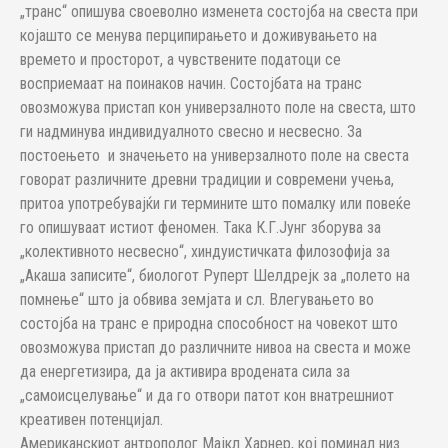
„транс“ опишува своеволно изменета состојба на свеста при
којашто се менува перципирањето и доживувањето на
времето и просторот, а чувствените податоци се
восприемаат на поинаков начин. Состојбата на транс
овозможува пристап кон универзалното поле на свеста, што
ги надминува индивидуалното свесно и несвесно. За
постоењето и значењето на универзалното поле на свеста
говорат различните древни традиции и современи учења,
притоа употребувајќи ги термините што помалку или повеќе
го опишуваат истиот феномен. Така К.Г.Јунг зборува за
„колективното несвесно“, хиндуистичката филозофија за
„Акаша записите“, биологот Руперт Шелдрејк за „полето на
помнење“ што ја обвива земјата и сл. Влегувањето во
состојба на транс е природна способност на човекот што
овозможува пристап до различните нивоа на свеста и може
да енергетизира, да ја активира вродената сила за
„самоисцелување“ и да го отвори патот кон внатрешниот
креативен потенцијал.
Американскиот антрополог Мајкл Харнер, кој поминал низ