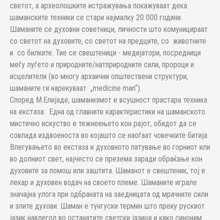
светот, а археолошките истражувања покажуваат дека
шаманските техники се стари најмалку 20 000 години.
Шаманите се духовни советници, личности што комуницираат
со светот на духовите, со светот на предците, со животните
и со билките. Тие се свештеници - медијатори, посредници
меѓу луѓето и природните/натприродните сили, пророци и
исцелители (во многу архаични општествени структури,
шаманите ги нарекуваат „medicine mаn“).
Според М.Елијаде, шаманизмот е всушност прастара техника
на екстаза. Една од главните карактеристики на шаманското
мистично искуство е тежнеењето кон рајот, обидот да се
совлада издвоеноста во којашто се наоѓаат човечките битија.
Влегувањето во екстаза и духовното патување во горниот или
во долниот свет, најчесто се презема заради обраќање кон
духовите за помош или заштита. Шаманот е свештеник, тој е
лекар и духовен водач на своето племе. Шаманите играле
значајна улога при одбраната на заедницата од мрачните сили
и злите духови. Шаман е тунгуски термин што преку рускиот
јазик навлегол во останатите светски јазици и како синоним