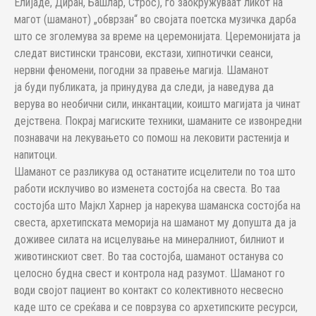
Елијаде, Диран, Башлар, Строс), го заокружуваат ликот на
магот (шаманот) „обврзан“ во својата поетска музичка дарба
што се зголемува за време на церемонијата. Церемонијата ја
следат вистински трансови, екстази, хипнотички сеанси,
нервни феномени, погодни за правење магија. Шаманот
ја буди публиката, ја принудува да следи, ја наведува да
верува во необични сили, инкантации, коишто магијата ја чинат
дејствена. Покрај магиските техники, шаманите се извонредни
познавачи на лекувањето со помош на лековити растенија и
напитоци.
Шаманот се разликува од останатите исцелители по тоа што
работи исклучиво во изменета состојба на свеста. Во таа
состојба што Мајкл Харнер ја нарекува шаманска состојба на
свеста, архетипската меморија на шаманот му допушта да ја
доживее силата на исцелување на минералниот, билниот и
животинскиот свет. Во таа состојба, шаманот останува со
целосно будна свест и контрола над разумот. Шаманот го
води својот пациент во контакт со колективното несвесно
каде што се среќава и се поврзува со архетипските ресурси,