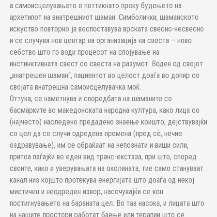
а самоисцелувањето е поттикнато преку будењето на
архетипот на внатрешниот шаман. Симболички, шаманското
искуство повторно ја воспоставува врската свесно-несвесно
и се случува нов центар на организација на свеста – ново
себство што го води процесот на спојување на
инстинктивната свест со свеста на разумот. Воден од својот
„внатрешен шаман“, пациентот во целост доаѓа во допир со
својата внатрешна самоисцелувачка моќ.
Оттука, се наметнува и споредбата на шаманите со
басмарките во македонската народна култура, како лица со
(најчесто) наследено предадено знаење коишто, дејствувајќи
со цел да се случи одредена промена (пред сè, нечие
оздравување), им се обраќаат на непознати и виши сили,
притоа паѓајќи во еден вид транс-екстаза, при што, според
своите, како и уверувањата на околината, тие само стануваат
канал низ којшто протекува енергијата што доаѓа од некој
мистичен и неодреден извор, насочувајќи се кон
постигнувањето на бараната цел. Во таа насока, и лицата што
на нашите простори работат баење или терапии што се