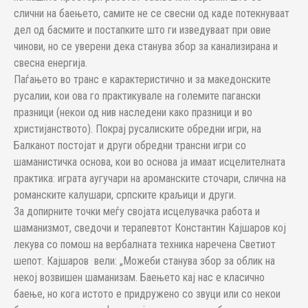
слични на баењето, самите не се свесни од каде потекнуваат
дел од басмите и постапките што ги изведуваат при овие
чинови, но се уверени дека станува збор за канализирана и
свесна енергија.
Паѓањето во транс е карактеристично и за македонските
русалии, кои ова го практикувале на големите пагански
празници (некои од нив наследени како празници и во
христијанството). Покрај русалиските обредни игри, на
Балканот постојат и други обредни трансни игри со
шаманистичка основа, кои во основа ја имаат исцелителната
практика: играта аугучари на ароманските сточари, слична на
романските калушари, српските краљици и други.
За допирните точки меѓу својата исцелувачка работа и
шаманизмот, сведочи и терапевтот Константин Кајшаров кој
лекува со помош на вербалната техника наречена Светиот
шепот. Кајшаров вели: „Можеби станува збор за облик на
некој возвишен шаманизам. Баењето кај нас е класично
баење, но кога истото е придружено со звуци или со некои