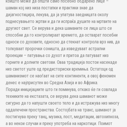
коишто може да општи само посебно обдарено лице –
шаман кој низ низа постапки и практики знае да
дијагностицира, лекува, да ја упатува заедницата околу
поднесувањето жртви и да ги испраќа душите на мртвите на
другиот свет. Се верува и дека шаманите се лица што се
способни да го контролираат времето, да остварат посебни
односи со духовите, односно да стекнат контрола врз нив, да
толкуваат пророчки соништа, да изведуваат астрални
проекции – патувања со духот и притоа да патуваат низ
горните и долните светови. Оваа традиција постои насекаде
низ светот уште од предисториски времиња. Остатоци од
шаманизмот се наоѓаат на сите континенти, а овој феномен
денес е најприсутен во Средна Азија и во Африка.
Поради иницијациите што ги поминува, откако ќе ги совлада
техниките на екстазата, се верува дека шаманот може
сигурно да го напушти своето тело и да истражува низ многу
оддалечени пространства. Состојбата на транс, шаманот ја
постигнува преку танц, музика, пост, медитации, автохипноза,
а во некои случаи и преку употреба на наркотици. Поимот