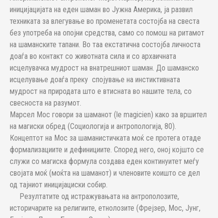
иницијацијата на еден шаман во Јужна Америка, ја развил
техниката за влегување во променетата состојба на свеста
без употреба на опојни средства, само со помош на ритамот
на шаманските тапани. Во таа екстатична состојба личноста
доаѓа во контакт со животната сила и со архаичната
исцелувачка мудрост на внатрешниот шаман. До шаманско
исцелување доаѓа преку спојување на инстиктивната
мудрост на природата што е втисната во нашите тела, со
свесноста на разумот.
Марсел Мос говори за шаманот (le magicien) како за вршител
на магиски обред (Социологија и антропологија, 80).
Концептот на Мос за шаманистичката моќ се протега отаде
формализациите и дефинициите. Според него, оној којшто се
служи со магиска формула создава еден континуитет меѓу
својата моќ (моќта на шаманот) и членовите коишто се дел
од тајниот иницијациски собир.
Резултатите од истражувањата на антрополозите,
историчарите на религиите, етнолозите (Фрејзер, Мос, Јунг,