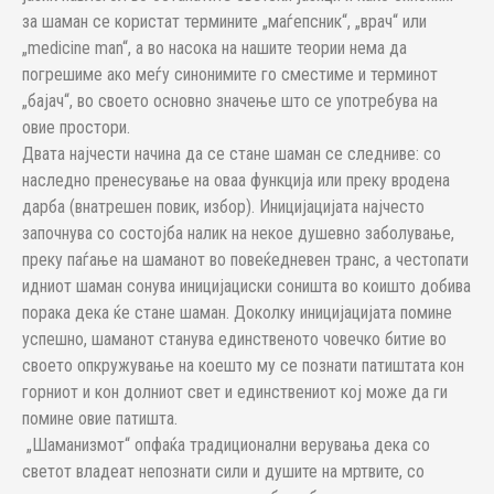
за шаман се користат термините „маѓепсник“, „врач“ или
„medicine man“, а во насока на нашите теории нема да
погрешиме ако меѓу синонимите го сместиме и терминот
„бајач“, во своето основно значење што се употребува на
овие простори.
Двата најчести начина да се стане шаман се следниве: со
наследно пренесување на оваа функција или преку вродена
дарба (внатрешен повик, избор). Иницијацијата најчесто
започнува со состојба налик на некое душевно заболување,
преку паѓање на шаманот во повеќедневен транс, а честопати
идниот шаман сонува иницијациски соништа во коишто добива
порака дека ќе стане шаман. Доколку иницијацијата помине
успешно, шаманот станува единственото човечко битие во
своето опкружување на коешто му се познати патиштата кон
горниот и кон долниот свет и единствениот кој може да ги
помине овие патишта.
„Шаманизмот“ опфаќа традиционални верувања дека со
светот владеат непознати сили и душите на мртвите, со