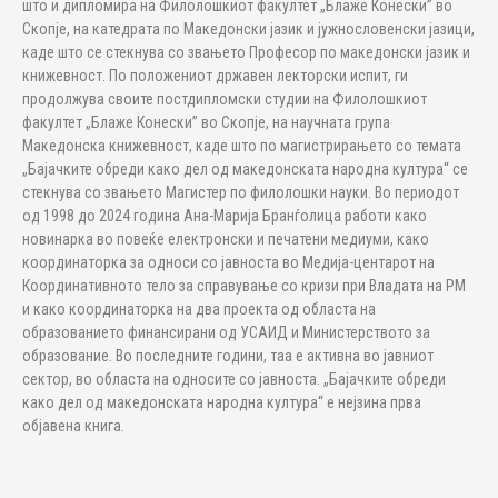
што и дипломира на Филолошкиот факултет „Блаже Конески” во
Скопје, на катедрата по Македонски јазик и јужнословенски јазици,
каде што се стекнува со звањето Професор по македонски јазик и
книжевност. Пo положениот државен лекторски испит, ги
продолжува своите постдипломски студии на Филолошкиот
факултет „Блаже Конески” во Скопје, на научната група
Македонска книжевност, каде што по магистрирањето со темата
„Бајачките обреди како дел од македонската народна култура“ се
стекнува со звањето Магистер по филолошки науки. Во периодот
од 1998 до 2024 година Ана-Марија Бранѓолица работи како
новинарка во повеќе електронски и печатени медиуми, како
координаторка за односи со јавноста во Медија-центарот на
Координативното тело за справување со кризи при Владата на РМ
и како координаторка на два проекта од областа на
образованието финансирани од УСАИД и Министерството за
образование. Во последните години, таа е активна во јавниот
сектор, во областа на односите со јавноста. „Бајачките обреди
како дел од македонската народна култура“ е нејзина прва
објавена книга.