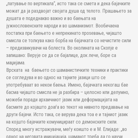
„патување по вертикала“, исто така се смета и дека бајачките
можат да ја раздвојат својата душа од телото. Прашањето за
душата е подеднакво важно и во баењата на
јужнословенските народи и во шаманизмот. Вообичаена
постапка при баењето е непрекинато проѕевање, чијашто
смисла се толкува како борба на бајачката со нечистите сили
– предизвикувачи на болеста. Во околината на Скопје е
запишано: Верује се да се бајалице, док лече, боре са
маџијама.
Врската на баењето со шаманистичките техники и практики
се согледува и во однос на тајните јазици што се
употребуваат во некои баења. Имено, бајачката некогаш бае
басма чијашто смисла не ја разбира – целосно или делумно,
можеби поради архаичниот јазик или деформацијата на
басмите до којашто доаѓа во текот на нивното предавање на
други бајачи. Исто така, се верува дека тоа е и тајниот јазик
на којшто бајачките комуницираат со демонските сили.
Според многу истражувачи, меѓу коишто е и М. Елијаде: „во
однос на неговата иницијација, шаманот треба да го научи