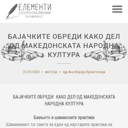
Главн
БAJAЧКИТЕ ОБРЕДИ КАКО ДЕЛ
ОД МАКЕДОНСКАТА НАРОДНА
КУЛТУРА
31/01/2025
во
Есеи
од
Ана-Марија Бранѓолица
БAJAЧКИТЕ ОБРЕДИ КАКО ДЕЛ ОД МАКЕДОНСКАТА
НАРОДНА КУЛТУРА
Баењето и шаманските практики
Шаманизмот се смета за една од најстарите практики на