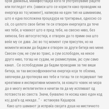
брзи движења, манифестација кога ги употребуваме рацете
или погледот итн. (зависи што се користи како проводник на
енергија во тој момент), наликува на еден тип на шаманизам,
што е една посложена процедура на третирање, односно со
сè, со целото свое битие ти си отворен енергијата да тече
низ тебе, а човекот што е пред тебе, на свесно ниво, без
хипноза, без автосугестија, е отворен да го прими она што
веќе му се дава. Јас во тој момент сум присутен, но на
моменти можам да бидам и отворен за други битија низ мене.
Свесен сум, не сум во транс, а сум ослободен, на некое
друго ниво, тогаш не судам, не размислувам, јас сум само
канал... Се ослободувам да бидам проводник за тие виши
битија, за таа високофреквентна енергија која те обзема,
започнува да протекува низ тебе и тогаш ти се појавуваат тие
креативни и инспиративни моменти, за коишто човек не мора
да е многу интелигентен и начитан па да му испливаат од
потсвеста во свеста. Значи, буквално ги носиш како еден код
кој доаѓа од некаде...“ - истакнува Кајшаров.
Како што шаманот ја испраќа својата душа на мистичното