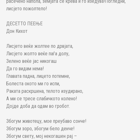
расечено напола, земјата се крева и го изедува!Погледни,
лисјето пожолтело!
ДЕСЕТТО ПЕЕЊЕ
Дон Кихот
Лисјето веќе жолтее по дрвјата,
Лисјето жолто веќе паѓа долу,
Зелено веќе јас никогаш
Да го видам нема!
Главата падна, лицето потемне,
Болеста окото ми го испи,
Раката раскршена, телото изудирано,
А ми се тресе слабичкото колено!
Дојде доба да одам во гробот.
Збогум животецу, мое преубаво сонче!
Збогум зоро, збогум бело денче!
Збогум свету, мој некогашен рај –