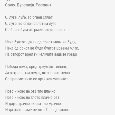
Санчо, Дулсинеја, Росинант
О, луѓе, луѓе, во огнен сплет,
О, луѓе, во огнен сплет на луѓе
Со бес и буна загрмете по цел свет.
Нека бунтот црвен од сонот млак ве буди,
Нека од сонот ве буди бунтот црвенм млак,
На отпорот врел ги челичите вашите гради.
Победа нема, сред триумфот лесен,
Ја затресе таа земја, што вечно точно
Со пресметките се врти кон ученикот.
Ново и ново на ова тло плачно
Ново и ново на тлото плачно ова
И дајте зрачно на ова тло мрачно,
И да расковаме се што Господ закова.