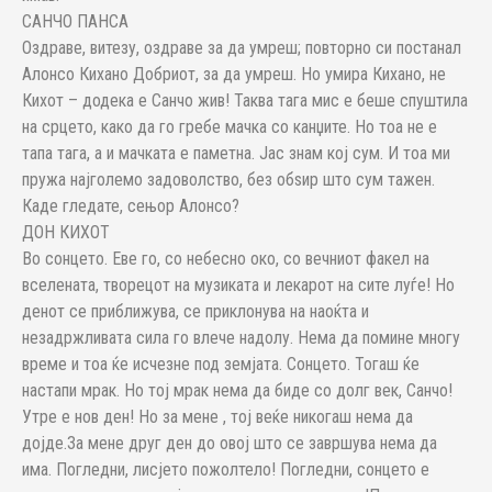
САНЧО ПАНСА
Оздраве, витезу, оздраве за да умреш; повторно си постанал
Алонсо Кихано Добриот, за да умреш. Но умира Кихано, не
Кихот – додека е Санчо жив! Таква тага мис е беше спуштила
на срцето, како да го гребе мачка со канџите. Но тоа не е
тапа тага, а и мачката е паметна. Јас знам кој сум. И тоа ми
пружа најголемо задоволство, без обѕир што сум тажен.
Каде гледате, сењор Алонсо?
ДОН КИХОТ
Во сонцето. Еве го, со небесно око, со вечниот факел на
вселената, творецот на музиката и лекарот на сите луѓе! Но
денот се приближува, се приклонува на наоќта и
незадржливата сила го влече надолу. Нема да помине многу
време и тоа ќе исчезне под земјата. Сонцето. Тогаш ќе
настапи мрак. Но тој мрак нема да биде со долг век, Санчо!
Утре е нов ден! Но за мене , тој веќе никогаш нема да
дојде.За мене друг ден до овој што се завршува нема да
има. Погледни, лисјето пожолтело! Погледни, сонцето е