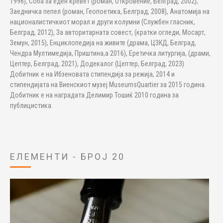
1996), Соба за еден кревет (роман, Откровение, Белград, 2002),
Заедничка пепел (роман, Геопоетика, Белград, 2008), Анатомија на
националистичкиот морал и други колумни (Службен гласник,
Белград, 2012), За авторитарната совест, (кратки огледи, Мосарт,
Земун, 2015), Енциклопедија на живите (драма, ЦЗКД, Белград,
Чендра Мултимедија, Приштина,а 2016), Еретичка литургија, (драми,
Цептер, Белград, 2021), Додекалог (Цептер, Белград, 2023)
Добитник е на Ибзеновата стипендија за режија, 2014 и
стипендијата на Виенскиот музеј MuseumsQuartier за 2015 година.
Добитник е на наградата Делимир Тошиќ 2010 година за
публицистика.
ЕЛЕМЕНТИ - БРОЈ 20