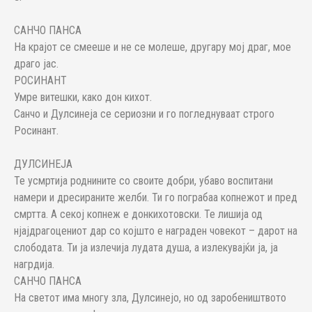
САНЧО ПАНСА
На крајот се смееше и не се молеше, другару мој драг, мое
драго јас.
РОСИНАНТ
Умре витешки, како дон кихот.
Санчо и Дулсинеја се сериозни и го погледнуваат строго
Росинант.
ДУЛСИНЕЈА
Те усмртија роднините со своите добри, убаво воспитани
намери и дресираните желби. Ти го пограбаа копнежот и пред
смртта. А секој копнеж е донкихотовски. Те лишија од
нјајдрагоцениот дар со којшто е награден човекот – дарот на
слободата. Ти ја излечија лудата душа, а излекувајќи ја, ја
нагрдија.
САНЧО ПАНСА
На светот има многу зла, Дулсинејо, но од заробеништвото