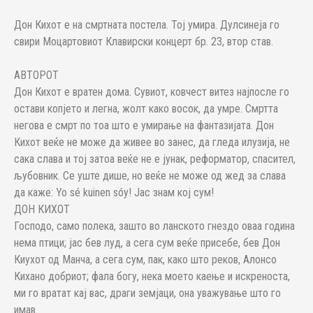
Дон Кихот е на смртната постела. Тој умира. Дулсинеја го
свири Моцартовиот Клавирски концерт бр. 23, втор став.
АВТОРОТ
Дон Кихот е вратен дома. Сувиот, ковчест витез најпосле го
остави копјето и легна, жолт како восок, да умре. Смртта
негова е смрт по тоа што е умирање на фантазијата. Дон
Кихот веќе не може да живее во занес, да гледа илузија, не
сака слава и тој затоа веќе не е јунак, реформатор, спасител,
љубовник. Се уште дише, но веќе не може од жед за слава
да каже: Yo sé kuinen sóy! Јас знам кој сум!
ДОН КИХОТ
Господо, само полека, зашто во ланското гнездо оваа година
нема птици; јас бев луд, а сега сум веќе присебе, бев Дон
Киухот од Манча, а сега сум, пак, како што реков, Алонсо
Кихано добриот; фала богу, нека моето каење и искреноста,
ми го вратат кај вас, драги земјаци, она уважување што го
имав.