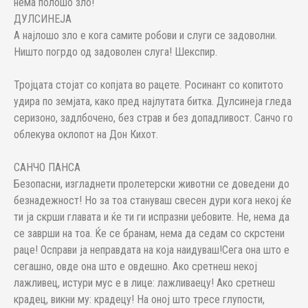
нема полошо зло!
ДУЛСИНЕЈА
А најлошо зло е кога самите робови и слуги се задоволни.
Ништо погрдо од задоволен слуга! Шекспир.
Тројцата стојат со копјата во рацете. Росинант со копитото
удира по земјата, како пред најлутата битка. Дулсинеја гледа
серизоно, задлбочено, без страв и без допадливост. Санчо го
облекува оклопот на Дон Кихот.
САНЧО ПАНСА
Безопасни, изгладнети пролетерски животни се доведени до
безнадежност! Но за тоа стануваш свесен дури кога некој ќе
ти ја скрши главата и ќе ти ги испразни џебовите. Не, нема да
се заврши на тоа. Ќе се бранам, нема да седам со скрстени
раце! Осправи ја неправдата на која наидуваш!Сега она што е
сегашно, овде она што е овдешно. Ако сретнеш некој
лажливец, истури мус е в лице: лажливаецу! Ако сретнеш
крадец, викни му: крадецу! На оној што тресе глупости,