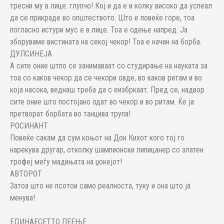
тресни му в лице: глупчо! Кој и да е и колку високо да успеал
да се прикраде во општеството. Што е повеќе горе, тоа
погласно истури мус е в лице. Тоа е одење напред. Ја
зборуваме вистината на секој чекор! Тоа е начин на борба.
ДУЛСИНЕЈА
А сите оние штпо се занимаваат со студирање на науката за
тоа со каков чекор да се чекори овде, во каков ритам и во
која насока, веднаш треба да с еизбркаат. Пред се, надвор
сите оние што постојано одат во чекор и во ритам. Ќе ја
претворат борбата во танцива трупа!
РОСИНАНТ
Повеќе сакам да сум коњот на Дон Кихот кого тој го
нарекува другар, отколку шампионски липицанер со златен
трофеј меѓу мадињата на џокејот!
АВТОРОТ
Затоа што не псотои само реалноста, туку и она што ја
менува!
ЕДИНАЕСЕТТО ПЕЕЊЕ