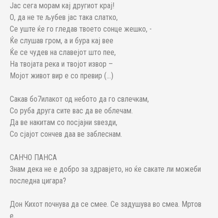
Јас сега морам кај другиот крај!
О, да не те љубев јас така слатко,
Се уште ќе го гледав твоето сонце жешко, -
Ќе слушав гром, а и бура кај вее
Ќе се чудев на славејот што пее,
На твојата река и твојот извор –
Мојот живот вир е со превир (...)
Сакав бо7илакот од небото да го свлечкам,
Со руба друга сите вас да ве облечам.
Да ве накитам со посјајни ѕвезди,
Со сјајот сончев даа ве заблеснам.
САНЧО ПАНСА
Знам дека не е добро за здравјето, но ќе сакате ли можеби
последна цигара?
Дон Кихот почнува да се смее. Се задушува во смеа. Мртов
е.