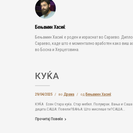
Бењамин Хасиќ
Бењамин Хасиќ е роден и израснат во Сараево. Дипло
Сараево, каде што е моментално вработен како виш ас
во Босна и Херцеговина.
КУЌА
29/04/2025
/
во
Драма
/
од
Бењамин Хасиќ
КУЌА Есен Стара куќа. Стар мебел. Полумрак. Вања и Саша 
децата.САША: Повели?ВАЊА: Што мислеше ти?САША...
Прочитај Повеќе