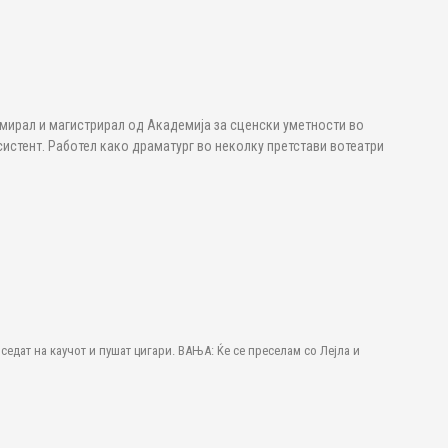
мирал и магистрирал од Академија за сценски уметности во
истент. Работел како драматург во неколку претстави вотеатри
седат на каучот и пушат цигари. ВАЊА: Ќе се преселам со Лејла и