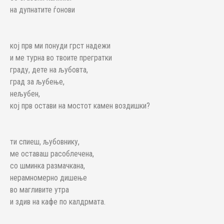
на дупнатите ѓонови
кој прв ми понуди грст надежи
и ме турна во твоите прегратки
граду, дете на љубовта,
град за љубење,
нељубен,
кој прв остави на мостот камен воздишки?
ти спиеш, љубовнику,
ме оставаш расоблечена,
со шминка размачкана,
нерамномерно дишење
во магливите утра
и здив на кафе по калдрмата.