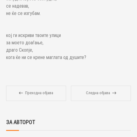
се надевав,
не ќе се изгубам.
кој ги искриви твоите улици
за моето доаѓање,
драго Скопје,
кога ќе ни се крене маглата од душите?
Преходна објава
Следна објава
ЗА АВТОРОТ