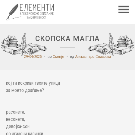
Главн
СКОПСКА МАГЛА
29/04/2025
во
Скопје
од
Александра Спасеска
кој ги искриви твоите улици
за моето доаѓање?
расонета,
несонета,
девојка-сон
со згазени калинки