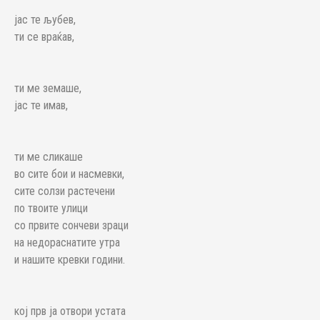
јас те љубев,
ти се враќав,
ти ме земаше,
јас те имав,
ти ме сликаше
во сите бои и насмевки,
сите солзи растечени
по твоите улици
со првите сончеви зраци
на недораснатите утра
и нашите кревки години.
кој прв ја отвори устата