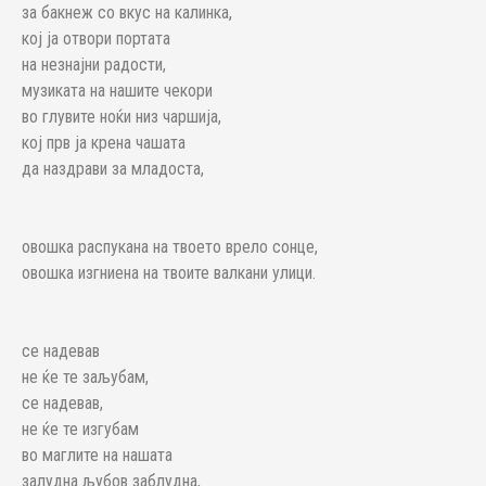
за бакнеж со вкус на калинка,
кој ја отвори портата
на незнајни радости,
музиката на нашите чекори
во глувите ноќи низ чаршија,
кој прв ја крена чашата
да наздрави за младоста,
овошка распукана на твоето врело сонце,
овошка изгниена на твоите валкани улици.
се надевав
не ќе те заљубам,
се надевав,
не ќе те изгубам
во маглите на нашата
залудна љубов заблудна,