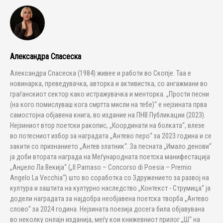
Александра Спасеска
Александра Спасеска (1984) живее и работи во Скопје. Таа е
новинарка, преведувачка, авторка и активистка, со ангажмани во
граѓанскиот сектор како истражувачка и менторка. „Прости песни
(на кого помислуваш кога смртта мисли на тебе)“ е нејзината прва
самостојна објавена книга, во издание на ПНВ Публикации (2023).
Нејзиниот втор поетски ракопис, „Координати на болката“, влезе
во потесниот избор за наградата „Антево перо“ за 2023 година и се
закити со признанието „Антев златник“. За песната „Имало денови“
ја доби втората награда на Меѓународната поетска манифестација
„Анџело Ла Векија“ („Il Parnaso – Concorso di Poesia – Premio
Angelo La Vecchia“) што во соработка со Здружението за развој на
култура и заштита на културно наследство „Контекст - Струмица“ ја
додели наградата за најдобра необјавена поетска творба „Антево
слово“ за 2024 година. Нејзината поезија досега била објавувана
во неколку онлајн изданија, меѓу кои книжевниот прилог „Ш“ на