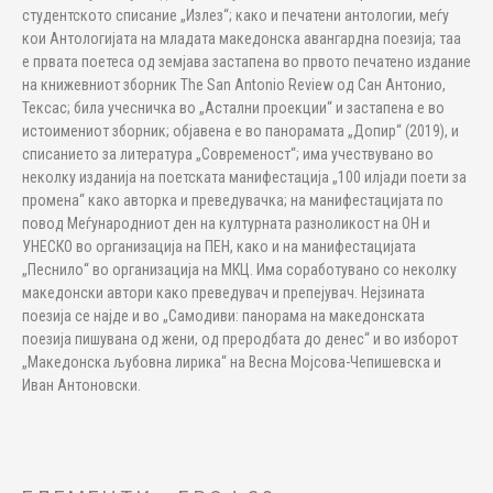
студентското списание „Излез“; како и печатени антологии, меѓу
кои Антологијата на младата македонска авангардна поезија; таа
е првата поетеса од земјава застапена во првото печатено издание
на книжевниот зборник The San Antonio Review од Сан Антонио,
Тексас; била учесничка во „Астални проекции“ и застапена е во
истоимениот зборник; објавена е во панорамата „Допир“ (2019), и
списанието за литература „Современост“; има учествувано во
неколку изданија на поетската манифестација „100 илјади поети за
промена“ како авторка и преведувачка; на манифестацијата по
повод Меѓународниот ден на културната разноликост на ОН и
УНЕСКО во организација на ПЕН, како и на манифестацијата
„Песнило“ во организација на МКЦ. Има соработувано со неколку
македонски автори како преведувач и препејувач. Нејзината
поезија се најде и во „Самодиви: панорама на македонската
поезија пишувана од жени, од преродбата до денес“ и во изборот
„Македонска љубовна лирика“ на Весна Мојсова-Чепишевска и
Иван Антоновски.