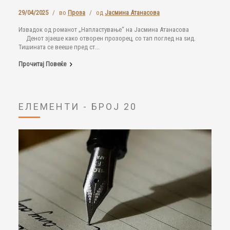
29/04/2025
/
во
Проза
/
од
Јасмина Атанасова
Извадок од романот „Напластување“ на Јасмина Атанасова
Денот зјаеше како отворен прозорец, со тап поглед на ѕид.
Тишината се вееше пред ст...
Прочитај Повеќе
ЕЛЕМЕНТИ - БРОЈ 20