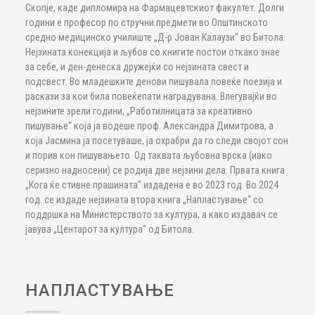
Скопје, каде дипломира на Фармацевтскиот факултет. Долги
години е професор по стручни предмети во Општинското
средно медицинско училиште „Д-р Јован Калаузи“ во Битола.
Нејзината конекција и љубов со книгите постои откако знае
за себе, и ден-денеска дружејќи со нејзината свест и
подсвест. Во младешките денови пишувала повеќе поезија и
раскази за кои била повеќепати наградувана. Влегувајќи во
нејзините зрели години, „Работилницата за креативно
пишување“ која ја водеше проф. Александра Димитрова, а
која Јасмина ја посетуваше, ја охрабри да го следи својот сон
и порив кон пишувањето. Од таквата љубовна врска (иако
серизно надносени) се родија две нејзини дела. Првата книга
„Кога ќе стивне прашината“ издадена е во 2023 год. Во 2024
год. се издаде нејзината втора книга „Напластување“ со
поддршка на Министерството за култура, а како издавач се
јавува „Центарот за култура“ од Битола.
НАПЛАСТУВАЊЕ