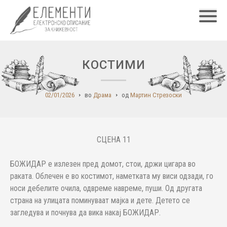
Главн
КОСТИМИ
02/01/2026
во
Драма
од
Мартин Стрезоски
СЦЕНА 11
БОЖИДАР е излезен пред домот, стои, држи цигара во
раката. Облечен е во костимот, наметката му виси одзади, го
носи дебелите очила, одвреме навреме, пуши. Од другата
страна на улицата поминуваат мајка и дете. Детето се
загледува и почнува да вика накај БОЖИДАР.