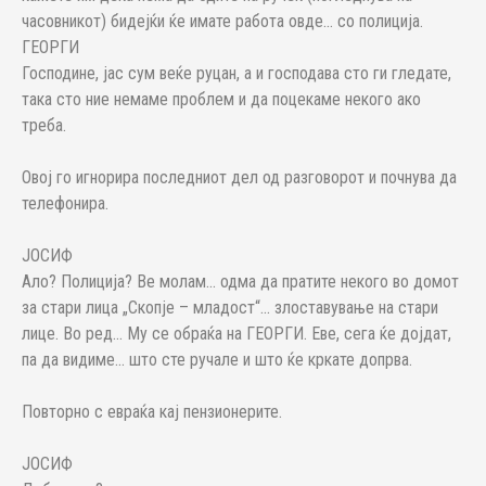
часовникот) бидејќи ќе имате работа овде... со полиција.
ГЕОРГИ
Господине, јас сум веќе руцан, а и господава сто ги гледате,
така сто ние немаме проблем и да поцекаме некого ако
треба.
Овој го игнорира последниот дел од разговорот и почнува да
телефонира.
ЈОСИФ
Ало? Полиција? Ве молам... одма да пратите некого во домот
за стари лица „Скопје – младост“... злоставување на стари
лице. Во ред... Му се обраќа на ГЕОРГИ. Еве, сега ќе дојдат,
па да видиме... што сте ручале и што ќе кркате допрва.
Повторно с евраќа кај пензионерите.
ЈОСИФ