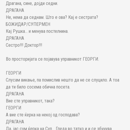
Драгана, сине, дојди седни.
ДРАГАНА
Не, нема да седнам. Што е ова? Кај е сестрата?
БОЖИДАР/СУПЕРМЕН
Кај Рушка... и менува постелнина.
ДРАГАНА
Сестро!!! Доктор!!!
Во просторијата се појавува управникот ГЕОРГИ.
ГЕОРГИ
Слусам викање, па помислив нешто да не се слуцило. А тоа
да ти било сосема обична посета.
ДРАГАНА
Вие сте управникот, така?
ГЕОРГИ
А вие сте ќерка на некој од господава?
ДРАГАНА
Да, јас сум ќерка на Суп... Гледа во татко и и се збунува