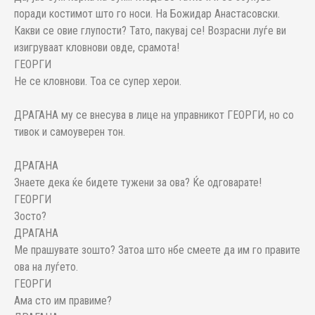
поради костимот што го носи. На Божидар Анастасовски.
Какви се овие глупости? Тато, пакувај се! Возрасни луѓе ви
изигруваат кловнови овде, срамота!
ГЕОРГИ
Не се кловнови. Тоа се супер херои.
ДРАГАНА му се внесува в лице на управникот ГЕОРГИ, но со
тивок и самоуверен тон.
ДРАГАНА
Знаете дека ќе бидете тужени за ова? Ќе одговарате!
ГЕОРГИ
Зосто?
ДРАГАНА
Ме прашувате зошто? Затоа што нбе смеете да им го правите
ова на луѓето.
ГЕОРГИ
Ама сто им правиме?