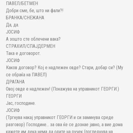
ПАВЕЛ/БЕТМЕН
Добри сме, бе, што ни фали?!
БРАНКА/СНЕЖАНА
Да, да.
ЈОСИФ
А зошто сте облечени вака?
СТРАХИЛ/СПАЈДЕРМЕН
Така е договорот.
ЈОСИФ
Каков договор? Кој е надлежен овде? Стари, добар си? (Му
се обраќа на ПАВЕЛ)
ДРАГАНА
Овој овде е надлежен! (Покажува на управникот ГЕОРГИ.)
ГЕОРГИ
Јас, господине.
ЈОСИФ
(Тргнува накај управникот ГЕОРГИ и си заминува среде
разговор) Господине... за ова ќе се дознае јавно, а вие дома
кажете им дека нема да одите на ручек (погледнува на