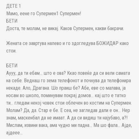
ДЕТЕ 1
Мамо, еене го Супермен1 Супермен!
БЕТИ
Доста, те молам, не викај. Каков Супермен, какви бакрачи.
Жената се завртува налево и го здогледува БОЖИДАР како
стои.
БЕТИ
Аууу, да ти ебам... што е ова? Ккао повеќе да си вели самата
на себе. Веднаш го зема телефонот и почнува да телефонира
некаде. Ало, Драгана. Шо праиш бе? Абе, еве со малава, ја
носам во школо, поминувам покрај домов... кај што е татко
ти... гледам некој човек стои облечен во костим на Супермен.
Молам? Да, да. Стар е бе. Е сеа, не загледав дали е он... Нер
знам, маскенбал да не имаат. А да си видиш ти најубаво, а?!
Мислам, извини вака, ама чудно ми падна... Ма шо фала... Ајде,
ајдеее...