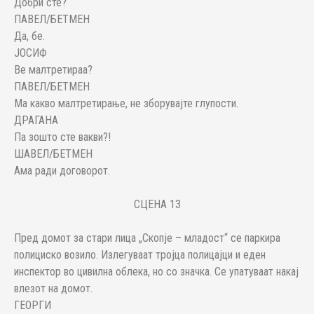
Добри сте?
ПАВЕЛ/БЕТМЕН
Да, бе.
ЈОСИФ
Ве малтретираа?
ПАВЕЛ/БЕТМЕН
Ма какво малтретирање, не зборувајте глупости.
ДРАГАНА
Па зошто сте вакви?!
ШАВЕЛ/БЕТМЕН
Ама ради договорот.
СЦЕНА 13
Пред домот за стари лица „Скопје – младост“ се паркира
полициско возило. Излегуваат тројца полицајци и еден
инспектор во цивилна облека, но со значка. Се упатуваат накај
влезот на домот.
ГЕОРГИ