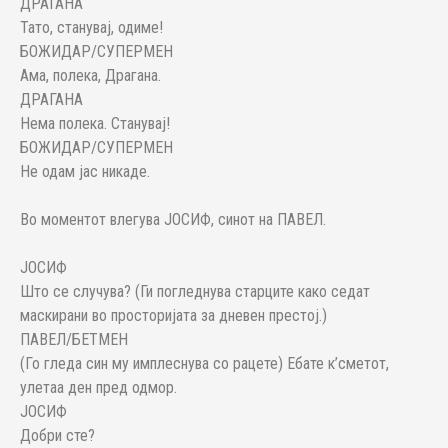
ДРАГАНА
Тато, станувај, одиме!
БОЖИДАР/СУПЕРМЕН
Ама, полека, Драгана.
ДРАГАНА
Нема полека. Станувај!
БОЖИДАР/СУПЕРМЕН
Не одам јас никаде.
Во моментот влегува ЈОСИФ, синот на ПАВЕЛ.
ЈОСИФ
Што се случува? (Ги погледнува старците како седат
маскирани во просторијата за дневен престој.)
ПАВЕЛ/БЕТМЕН
(Го гледа син му имплеснува со рацете) Ебате к’сметот,
улетаа ден пред одмор.
ЈОСИФ
Добри сте?