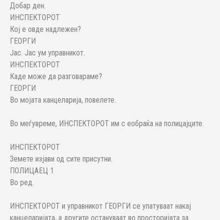
Добар ден.
ИНСПЕКТОРОТ
Кој е овде надлежен?
ГЕОРГИ
Јас. Јас ум управникот.
ИНСПЕКТОРОТ
Каде може да разговараме?
ГЕОРГИ
Во мојата канцеларија, повелете.
Во меѓувреме, ИНСПЕКТОРОТ им с еобраќа на полицајците.
ИНСПЕКТОРОТ
Земете изјави од сите присутни.
ПОЛИЦАЕЦ 1
Во ред.
ИНСПЕКТОРОТ и управникот ГЕОРГИ се упатуваат накај
канцеларијата, а другите остануваат во просторијата за