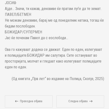
ЈОСИФ
Ајде... Значи, ти кажав, деновиве ќе пратам луѓе да те земат.
ПАВЕЛ/БЕТМЕН
Не можам деновиве, барај ме од понеделник натака, тогаш ќе
бидам послободен.
БОЖИДАР/СУПЕРМЕН
Јас ќе почекам Павел да с еослободи...
Ова го кажуваат додека се движат. Еден по еден, излегуваат
и полицајците.БОЖИДАР им салутира. Сите остануваат во
просторијата, молчат и гледаат како излегуваат полицајците
еден по еден.
(Од книгата „Прв лет“ во издание на Полица, Скопје, 2025)
Преходна објава
Следна објава