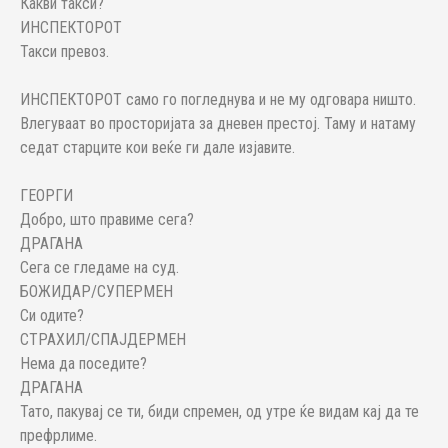
Какви такси?
ИНСПЕКТОРОТ
Такси превоз.
ИНСПЕКТОРОТ само го погледнува и не му одговара ништо.
Влегуваат во просторијата за дневен престој. Таму и натаму
седат старците кои веќе ги дале изјавите.
ГЕОРГИ
Добро, што правиме сега?
ДРАГАНА
Сега се гледаме на суд.
БОЖИДАР/СУПЕРМЕН
Си одите?
СТРАХИЛ/СПАЈДЕРМЕН
Нема да поседите?
ДРАГАНА
Тато, пакувај се ти, биди спремен, од утре ќе видам кај да те
префрлиме.