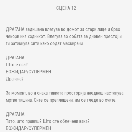
СЦЕНА 12
ДРАГАНА задишана влегува во домот за стари лице и брзо
чекори низ ходникот. Влегува во собата за дневен престој и
ги затекнува сите како седат маскирани.
ДРАГАНА
Што е ова?
БОЖИДАР/СУПЕРМЕН
Драгана?
За момент, во и онака тивката просторија наеднаш настапува
мртва тишина. Сите се преплашени, им се гледа во очите.
ДРАГАНА
Тато, што правиш? Што сте облечени вака?
БОЖИДАР/СУПЕРМЕН