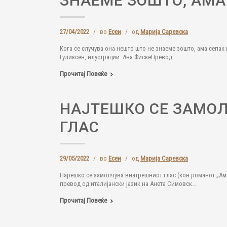
ЗНАЕМЕ ЗОШТО, АМА
27/04/2022
/
во
Есеи
/
од
Марија Саревска
Кога се случува она нешто што не знаеме зошто, ама сепак
Гуликсен, илустрации: Ана ФискеПревод ...
Прочитај Повеќе
НАЈТЕШКО СЕ ЗАМО
ГЛАС
29/05/2022
/
во
Есеи
/
од
Марија Саревска
Најтешко се замолчува внатрешниот глас (кон романот „А
превод од италијански јазик на Анета Симовск...
Прочитај Повеќе