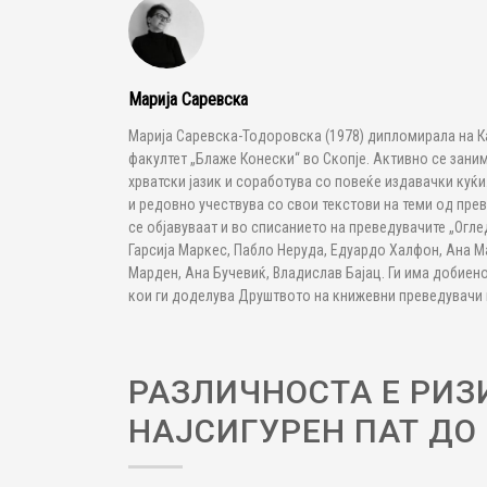
Марија Саревска
Марија Саревска-Тодоровска (1978) дипломирала на 
факултет „Блаже Конески“ во Скопје. Активно се зани
хрватски јазик и соработува со повеќе издавачки куќ
и редовно учествува со свои текстови на теми од пре
се објавуваат и во списанието на преведувачите „Огл
Гарсија Маркес, Пабло Неруда, Едуардо Халфон, Ана Ма
Марден, Ана Бучевиќ, Владислав Бајац. Ги има добиено
кои ги доделува Друштвото на книжевни преведувачи 
РАЗЛИЧНОСТА Е РИЗИ
НАЈСИГУРЕН ПАТ ДО