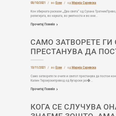
03/10/2021
/
во
Есеи
/
од
Марија Саревска
Кон збирката раскази „Два света“ од Сузана ТратникПрево
религијата, во науката, во уметноста и во кни...
Прочитај Повеќе
САМО ЗАТВОРЕТЕ ГИ 
ПРЕСТАНУВА ДА ПОС
13/11/2021
/
во
Есеи
/
од
Марија Саревска
Само затворете ги очите и светот престанува да постои ко
Калин Терзијскипревод од бугарски јаз�...
Прочитај Повеќе
КОГА СЕ СЛУЧУВА О