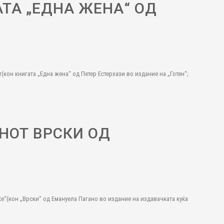
АТА „ЕДНА ЖЕНА“ ОД
(кон книгата „Една жена“ од Петер Естерхази во издание на „Готен“;
НОТ ВРСКИ ОД
е“(кон „Врски“ од Емануела Пагано во издание на издавачката куќа