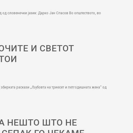
д од словенечки јазик: Дарко Јан Спасов Во општеството, во
ОЧИТЕ И СВЕТОТ
ТОИ
н збирката раскази „Љубовта на триесет и петгодишната жена“ од
НА НЕШТО ШТО НЕ