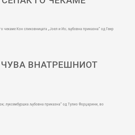
 СЕПАК ГО ЧЕКАМЕ
 го чекаме Кон сликовницата „Јоел и Ио; љубовна приказна“ од Геир
ЛЧУВА ВНАТРЕШНИОТ
мок; луксембуршка љубовна приказна“ од Тулио Форџарини, во