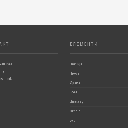
АКТ
ЕЛЕМЕНТИ
Поезија
ил 126а
ола
Проза
menti.mk
Драма
Есеи
Интервју
Скопје
Блог