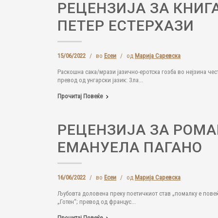
РЕЦЕНЗИЈА ЗА КНИГ
ПЕТЕР ЕСТЕРХАЗИ
15/06/2022
/
во
Есеи
/
од
Марија Саревска
Раскошна сака/мрази јазично-еротска гозба во нејзина чест
превод од унгарски јазик: Зла...
Прочитај Повеќе
РЕЦЕНЗИЈА ЗА РОМА
ЕМАНУЕЛА ПАГАНО
16/06/2022
/
во
Есеи
/
од
Марија Саревска
Љубовта доловена преку поетичкиот став „помалку е повеќ
„Готен“; превод од францус...
Прочитај Повеќе