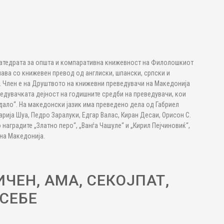
Катедрата за општа и компаративна книжевност на Филолошкиот
мава со книжевен превод од англиски, шпански, српски и
и. Член е на Друштвото на книжевни преведувачи на Македонија
ведувачката дејност на годишните средби на преведувачи, кои
едало“. На македонски јазик има преведено дела од Габриел
рија Шуа, Педро Заралуки, Едгар Валас, Киран Десаи, Орисон С.
 наградите „Златно перо“, „Ванѓа Чашуле“ и „Кирил Пејчиновиќ“,
на Македонија.
ЧЕН, АМА, СЕКОЈПАТ,
 СЕБЕ