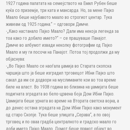
1927 година палатата на семејството на Емил Рубен беше
куќа со приземје, три ката и мансарда. Но, за мене Пајко
Маало беше најубавото маало во строгиот центар. Тука
живеам од 1925 година.“ – одговори Димче.
-„Како настанало Пајко Маало? Дали има некоја легенда за
тоа како го добило името?“ – се прашуваше Панајот.
Димче во албумот извади неколку фотографии од Пајко
Маало и му ги посочи на Панајот. Потоа тој продолжи да му
објаснува:
-„Во Пајко Маало се наоѓала џамија во Старата скопска
чаршија што ја беше изградил трговецот Ибни Пајко што
сакал да им се додвори на муслиманите кои во тоа време
биле на власт. Во 1938 година во близина на џамијата беше
подигната зградата во бело-црвена боја Дом Ибни Пајко.
Џамијата беше урната во време на Втората светска војна, а
до денес остана зградата на Дом Ибни Пајко како монумент
од старо Скопје. Тука беше улицата „Серава“, а по овој
трговец и по оваа градба централното и градско маало го
доби името Пајко Маало. Домот беше првиот објект во