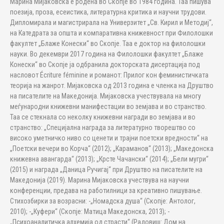
Марина Мијаковска е родена во Скопје во 1984 година. Таа пишува
поезија, проза, есеистика, литературна критика и научни трудови.
Дипломирала и магистрирала на Универзитет „Св. Кирил и Методиј“,
на Катедрата за општа и компаративна книжевност при Филолошки
факултет „Блаже Конески“ во Скопје. Таа е доктор на филолошки
науки. Во декември 2017 година на Филолошки факултет „Блаже
Конески“ во Скопје ја одбранила докторската дисертација под
насловот Écriture féminine и романот: Прилог кон феминистичката
теорија на жанрот. Мијаковска од 2013 година е членка на Друштво
на писателите на Македонија. Мијаковска учествувала на многу
меѓународни книжевни манифестации во земјава и во странство.
Таа се стекнала со неколку книжевни награди во земјава и во
странство: „Специјална награда за литературно творештво со
високо уметничко ниво со ценети и трајни поетски вредности“ на
„Поетски вечери во Корча“ (2012); „Караманов“ (2013); „Македонска
книжевна авангарда“ (2013); „Крсте Чачански“ (2014); „Бели мугри“
(2015) и награда „Даница Ручигај“ при Друштво на писателите на
Македонија (2019). Марина Мијаковска учествува на научни
конференции, предава на работилници за креативно пишување.
Стихозбирки за возрасни: -„Номадска душа“ (Скопје: Антолог,
2010); -„Куфери“ (Скопје: Матица Македонска, 2013); -
„Психоаналитичка алхемија од страсти“ (Радовиш: Дом на