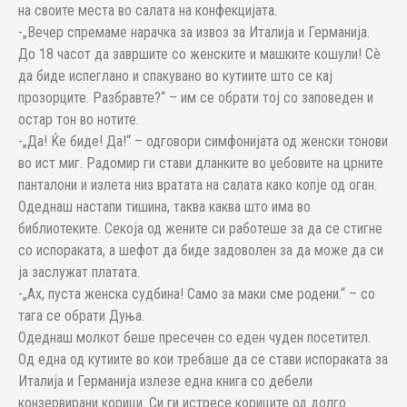
на своите места во салата на конфекцијата.
-„Вечер спремаме нарачка за извоз за Италија и Германија.
До 18 часот да завршите со женските и машките кошули! Сè
да биде испеглано и спакувано во кутиите што се кај
прозорците. Разбравте?“ – им се обрати тој со заповеден и
остар тон во нотите.
-„Да! Ќе биде! Да!“ – одговори симфонијата од женски тонови
во ист миг. Радомир ги стави дланките во џебовите на црните
панталони и излета низ вратата на салата како копје од оган.
Одеднаш настапи тишина, таква каква што има во
библиотеките. Секоја од жените си работеше за да се стигне
со испораката, а шефот да биде задоволен за да може да си
ја заслужат платата.
-„Ах, пуста женска судбина! Само за маки сме родени.“ – со
тага се обрати Дуња.
Одеднаш молкот беше пресечен со еден чуден посетител.
Од една од кутиите во кои требаше да се стави испораката за
Италија и Германија излезе една книга со дебели
конзервирани корици. Си ги истресе кориците од долго