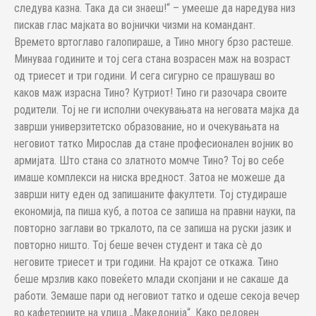
следува казна. Така да си знаеш!“ – умееше да наредува низ
пискав глас мајката во војнички чизми на командант.
Времето вртоглаво галопираше, а Тино многу брзо растеше.
Минуваа годините и тој сега стана возрасен маж на возраст
од триесет и три години. И сега сигурно се прашуваш во
каков маж израсна Тино? Кутриот! Тино ги разочара своите
родители. Тој не ги исполни очекувањата на неговата мајка да
заврши универзитетско образование, но и очекувањата на
неговиот татко Мирослав да стане професионален војник во
армијата. Што стана со златното момче Тино? Тој во себе
имаше комплекси на ниска вредност. Затоа не можеше да
заврши ниту еден од запишаните факултети. Тој студираше
економија, па пиша куб, а потоа се запиша на правни науки, па
повторно заглави во тркалото, па се запиша на руски јазик и
повторно ништо. Тој беше вечен студент и така сè до
неговите триесет и три години. На крајот се откажа. Тино
беше мрзлив како повеќето млади скопјани и не сакаше да
работи. Земаше пари од неговиот татко и одеше секоја вечер
во кафетериите на улица „Македонија“. Како редовен