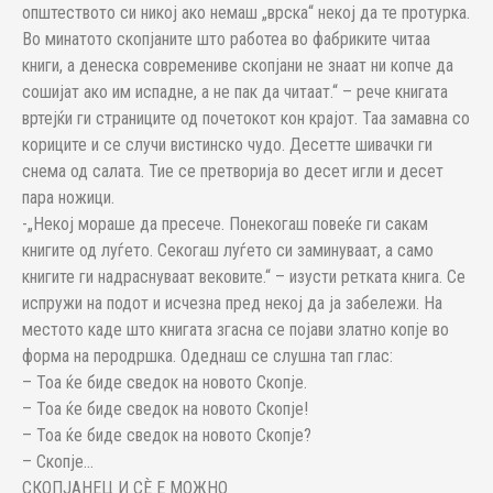
општеството си никој ако немаш „врска“ некој да те протурка.
Во минатото скопјаните што работеа во фабриките читаа
книги, а денеска современиве скопјани не знаат ни копче да
сошијат ако им испадне, а не пак да читаат.“ – рече книгата
вртејќи ги страниците од почетокот кон крајот. Таа замавна со
кориците и се случи вистинско чудо. Десетте шивачки ги
снема од салата. Тие се претворија во десет игли и десет
пара ножици.
-„Некој мораше да пресече. Понекогаш повеќе ги сакам
книгите од луѓето. Секогаш луѓето си заминуваат, а само
книгите ги надраснуваат вековите.“ – изусти ретката книга. Се
испружи на подот и исчезна пред некој да ја забележи. На
местото каде што книгата згасна се појави златно копје во
форма на перодршка. Одеднаш се слушна тап глас:
– Тоа ќе биде сведок на новото Скопје.
– Тоа ќе биде сведок на новото Скопје!
– Тоа ќе биде сведок на новото Скопје?
– Скопје…
СКОПЈАНЕЦ И СÈ Е МОЖНО