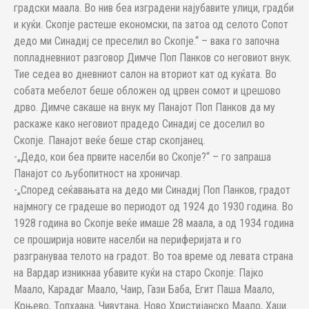
градски маала. Во нив беа изградени најубавите улици, градби
и куќи. Скопје растеше економски, па затоа од селото Сопот
дедо ми Синадиј се преселил во Скопје.“ – вака го започна
попладневниот разговор Димче Поп Панков со неговиот внук.
Тие седеа во дневниот салон на вториот кат од куќата. Во
собата мебелот беше обложен од црвен сомот и црешово
дрво. Димче сакаше на внук му Панајот Поп Панков да му
раскаже како неговиот прадедо Синадиј се доселил во
Скопје. Панајот веќе беше стар скопјанец.
-„Дедо, кои беа првите населби во Скопје?“ – го запраша
Панајот со љубопитност на хроничар.
-„Според сеќавањата на дедо ми Синадиј Поп Панков, градот
најмногу се градеше во периодот од 1924 до 1930 година. Во
1928 година во Скопје веќе имаше 28 маала, а од 1934 година
се проширија новите населби на периферијата и го
разгрануваа телото на градот. Во тоа време од левата страна
на Вардар изникнаа убавите куќи на старо Скопје: Пајко
Маало, Карадаг Маало, Чаир, Гази Баба, Егит Паша Маало,
Крњево, Топхаана, Чивутана, Ново Христијанско Маало, Хаџи