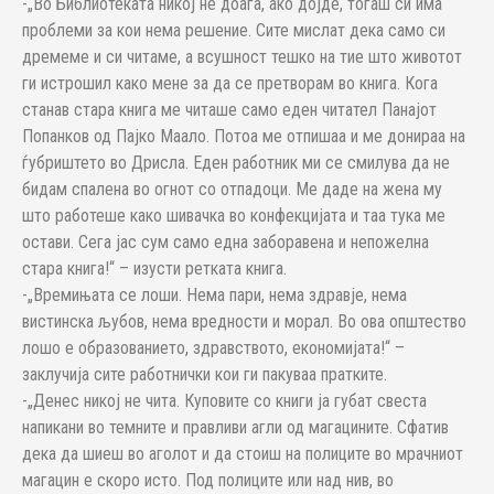
-„Во Библиотеката никој не доаѓа, ако дојде, тогаш си има
проблеми за кои нема решение. Сите мислат дека само си
дремеме и си читаме, а всушност тешко на тие што животот
ги истрошил како мене за да се претворам во книга. Кога
станав стара книга ме читаше само еден читател Панајот
Попанков од Пајко Маало. Потоа ме отпишаа и ме донираа на
ѓубриштето во Дрисла. Еден работник ми се смилува да не
бидам спалена во огнот со отпадоци. Ме даде на жена му
што работеше како шивачка во конфекцијата и таа тука ме
остави. Сега јас сум само една заборавена и непожелна
стара книга!“ – изусти ретката книга.
-„Времињата се лоши. Нема пари, нема здравје, нема
вистинска љубов, нема вредности и морал. Во ова општество
лошо е образованието, здравството, економијата!“ –
заклучија сите работнички кои ги пакуваа пратките.
-„Денес никој не чита. Куповите со книги ја губат свеста
напикани во темните и правливи агли од магацините. Сфатив
дека да шиеш во аголот и да стоиш на полиците во мрачниот
магацин е скоро исто. Под полиците или над нив, во