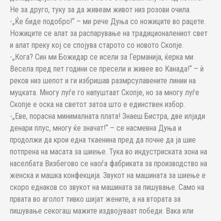
Не за друго, туку за да живеам живот низ розови очила.
-„Ќе биде подобро!“ – ми рече Дуња со ножиците во рацете.
Ножиците се алат за распарување на традиционалениот свет
и алат преку кој се спојува старото со новото Скопје.
-„Кога? Син ми Божидар се исели за Германија, ќерка ми
Весела пред пет години се пресели и живее во Канада!“ – ѝ
реков низ шепот и ги избришав размрсулавените линии на
муцката. Многу луѓе го напуштаат Скопје, но за многу луѓе
Скопје е оска на светот затоа што е единствен избор.
-„Еве, порасна минималната плата! Знаеш Бистра, две илјади
денари плус, многу ќе значат!“ – се насмевна Дуња и
продолжи да крои една ткаенина пред да почне да ја шие
потпрена на масата за шиење. Тука во индустриската зона на
населбата Визбегово се наоѓа фабриката за производство на
женска и машка конфекција. Звукот на машината за шиење е
скоро еднаков со звукот на машината за пишување. Само на
првата во аголот тивко шијат жените, а на втората за
пишување секогаш мажите издвојуваат победи. Вака или