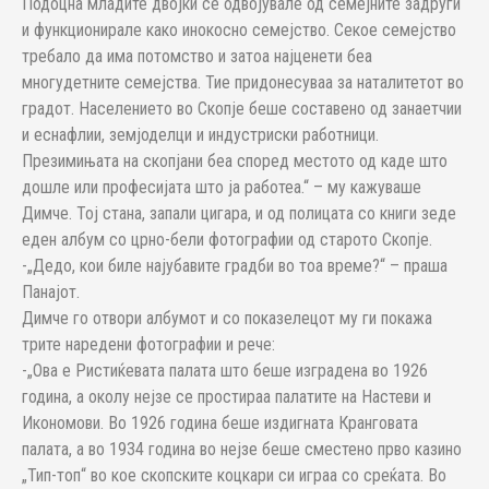
Подоцна младите двојки се одвојувале од семејните задруги
и функционирале како инокосно семејство. Секое семејство
требало да има потомство и затоа најценети беа
многудетните семејства. Тие придонесуваа за наталитетот во
градот. Населението во Скопје беше составено од занаетчии
и еснафлии, земјоделци и индустриски работници.
Презимињата на скопјани беа според местото од каде што
дошле или професијата што ја работеа.“ – му кажуваше
Димче. Тој стана, запали цигара, и од полицата со книги зеде
еден албум со црно-бели фотографии од старото Скопје.
-„Дедо, кои биле најубавите градби во тоа време?“ – праша
Панајот.
Димче го отвори албумот и со показелецот му ги покажа
трите наредени фотографии и рече:
-„Ова е Ристиќевата палата што беше изградена во 1926
година, а околу нејзе се простираа палатите на Настеви и
Икономови. Во 1926 година беше издигната Кранговата
палата, а во 1934 година во нејзе беше сместено прво казино
„Тип-топ“ во кое скопските коцкари си играа со среќата. Во