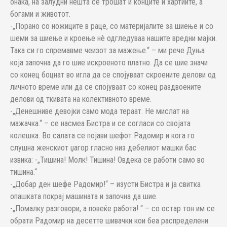
онака, на залудни нешта се трошат и конците и хартиите, а
богами и животот.
-„Порано со ножиците в раце, со материјалите за шиење и со
шеми за шиење и кроење нè одгледуваа нашите вредни мајки.
Така си го спремавме чеизот за мажење.“ – ми рече Дуња
која започна да го шие искроеното платно. Да се шие значи
со конец боцнат во игла да се спојуваат скроените делови од
личното време или да се спојуваат со конец раздвоените
делови од ткивата на колективното време.
-„Денешниве девојки само мода тераат. Не мислат на
мажачка.“ – се насмеа Бистра и се согласи со својата
колешка. Во салата се појави шефот Радомир и кога го
слушна женскиот џагор гласно низ дебелиот машки бас
извика: -„Тишина! Молк! Тишина! Овдека се работи само во
тишина.“
-„Добар ден шефе Радомир!“ – изусти Бистра и ја свитка
опашката покрај машината и започна да шие.
-„Помалку разговори, а повеќе работа! “ – со остар тон им се
обрати Радомир на десетте шивачки кои беа распределени