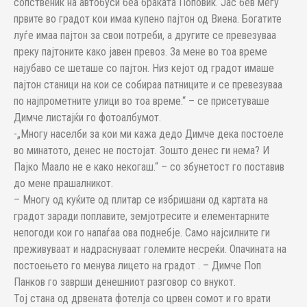
сопственик на автобуси беа браќата Поповиќ. Јас бев меѓу
првите во градот кои имаа купено пајтон од Виена. Богатите
луѓе имаа пајтон за свои потреби, а другите се превезуваа
преку пајтоните како јавен превоз. За мене во тоа време
најубаво се шеташе со пајтон. Низ кејот од градот имаше
пајтон станици на кои се собираа патниците и се превезуваа
по најпрометните улици во тоа време.“ – се присетуваше
Димче листајќи го фотоалбумот.
-„Многу населби за кои ми кажа дедо Димче дека постоеле
во минатото, денес не постојат. Зошто денес ги нема? И
Пајко Маало не е како некогаш.“ – со збунетост го поставив
до мене прашалникот.
– Многу од куќите од плитар се избришани од картата на
градот заради поплавите, земјотресите и елементарните
непогоди кои го напаѓаа ова поднебје. Само најсилните ги
преживуваат и надраснуваат големите несреќи. Опачината на
постоењето го менува лицето на градот . – Димче Поп
Панков го заврши денешниот разговор со внукот.
Тој стана од дрвената фотелја со црвен сомот и го врати