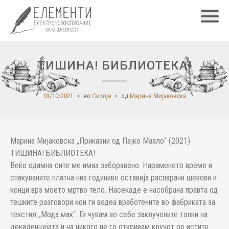
Главн
ТИШИНА! БИБЛИОТЕКА!
03/10/2021
во
Скопје
од
Марина Мијаковска
Марина Мијаковска „Приказни од Пајко Маало“ (2021)
ТИШИНА! БИБЛИОТЕКА!
Веќе одамна сите ме имаа заборавено. Нараменото време и
спакуваните платна низ годиниве оставија распарани шевови и
конци врз моето мртво тело. Насекаде е насобрана правта од
тешките разговори кои ги водеа вработените во фабриката за
текстил „Мода мак“. Ги чувам во себе заклучените топки на
декаденцијата и на никого не го откривам клучот од истите.