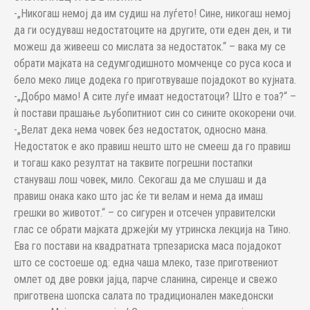
-„Никогаш немој да им судиш на луѓето! Сине, никогаш немој
да ги осудуваш недостатоците на другите, оти еден ден, и ти
можеш да живееш со мислата за недостаток.“ – вака му се
обрати мајката на седумгодишното момченце со руса коса и
бело меко лице додека го приготвуваше појадокот во кујната.
-„Добро мамо! А сите луѓе имаат недостатоци? Што е тоа?“ –
ѝ постави прашање љубопитниот син со сините ококорени очи.
-„Велат дека нема човек без недостаток, односно мана.
Недостаток е ако правиш нешто што не смееш да го правиш
и тогаш како резултат на таквите погрешни постапки
стануваш лош човек, мило. Секогаш да ме слушаш и да
правиш онака како што јас ќе ти велам и нема да имаш
грешки во животот.“ – со сигурен и отсечен управителски
глас се обрати мајката држејќи му утринска лекција на Тино.
Ева го постави на квадратната трпезариска маса појадокот
што се состоеше од: една чаша млеко, тазе приготвениот
омлет од две ровки јајца, парче сланина, сиренце и свежо
приготвена шопска салата по традиционален македонски