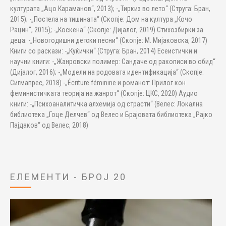
културата „Ацо Караманов“, 2013); -„Тиркиз во лето“ (Струга: Бран,
2015); -„Постела на тишината“ (Скопје: Дом на култура „Кочо
Рацин“, 2015); -„Коскена“ (Скопје: Дијалог, 2019) Стихозбирки за
деца: -„Новогодишни детски песни“ (Скопје: М. Мијаковска, 2017)
Книги со раскази: -„Куќички“ (Струга: Бран, 2014) Есеистички и
научни книги: -„Жанровски полимер: Сандаче од ракописи во обид“
(Дијалог, 2016); -„Модели на родовата идентификација“ (Скопје:
Сигмапрес, 2018) -„Écriture féminine и романот: Прилог кон
феминистичката теорија на жанрот“ (Скопје: ЦКС, 2020) Аудио
книги: -„Психоаналитичка алхемија од страсти“ (Велес: Локална
библиотека „Гоце Делчев“ од Велес и Брајовата библиотека „Рајко
Пајдаков“ од Велес, 2018)
ЕЛЕМЕНТИ - БРОЈ 20