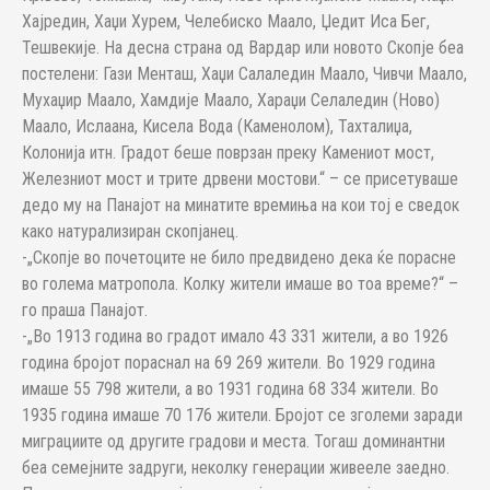
Хајредин, Хаџи Хурем, Челебиско Маало, Џедит Иса Бег,
Тешвекије. На десна страна од Вардар или новото Скопје беа
постелени: Гази Менташ, Хаџи Салаледин Маало, Чивчи Маало,
Мухаџир Маало, Хамдије Маало, Хараџи Селаледин (Ново)
Маало, Ислаана, Кисела Вода (Каменолом), Тахталиџа,
Колонија итн. Градот беше поврзан преку Камениот мост,
Железниот мост и трите дрвени мостови.“ – се присетуваше
дедо му на Панајот на минатите времиња на кои тој е сведок
како натурализиран скопјанец.
-„Скопје во почетоците не било предвидено дека ќе порасне
во голема матропола. Колку жители имаше во тоа време?“ –
го праша Панајот.
-„Во 1913 година во градот имало 43 331 жители, а во 1926
година бројот пораснал на 69 269 жители. Во 1929 година
имаше 55 798 жители, а во 1931 година 68 334 жители. Во
1935 година имаше 70 176 жители. Бројот се зголеми заради
миграциите од другите градови и места. Тогаш доминантни
беа семејните задруги, неколку генерации живееле заедно.