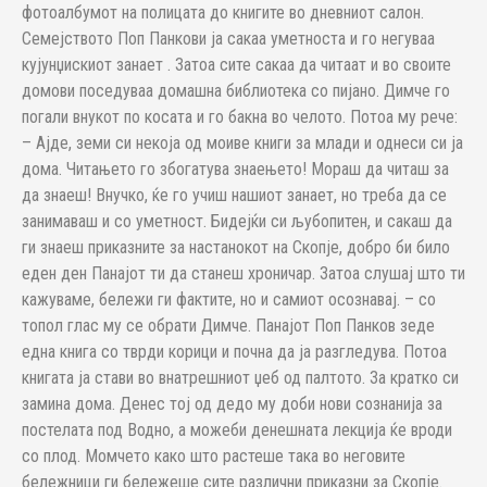
фотоалбумот на полицата до книгите во дневниот салон.
Семејството Поп Панкови ја сакаа уметноста и го негуваа
кујунџискиот занает . Затоа сите сакаа да читаат и во своите
домови поседуваа домашна библиотека со пијано. Димче го
погали внукот по косата и го бакна во челото. Потоа му рече:
– Ајде, земи си некоја од моиве книги за млади и однеси си ја
дома. Читањето го збогатува знаењето! Мораш да читаш за
да знаеш! Внучко, ќе го учиш нашиот занает, но треба да се
занимаваш и со уметност. Бидејќи си љубопитен, и сакаш да
ги знаеш приказните за настанокот на Скопје, добро би било
еден ден Панајот ти да станеш хроничар. Затоа слушај што ти
кажуваме, бележи ги фактите, но и самиот осознавај. – со
топол глас му се обрати Димче. Панајот Поп Панков зеде
една книга со тврди корици и почна да ја разгледува. Потоа
книгата ја стави во внатрешниот џеб од палтото. За кратко си
замина дома. Денес тој од дедо му доби нови сознанија за
постелата под Водно, а можеби денешната лекција ќе вроди
со плод. Момчето како што растеше така во неговите
бележници ги бележеше сите различни приказни за Скопје.