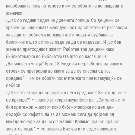
насобраната прав по телото и им се обрати на исплашените
женички:
-„Јас со години седев на дрвената полица. Со децении се
хранев со човековата малодушност од сплетените разговори
за вашите проблеми во животите и лошата судбина на
безличните што останаа овде за да се надеваат. И јас бев
жена во претходниот живот. Работев три децении како
библиотекарка во Библиотеката што се наоѓаше на
„Васиновата улица“ број 13. Бидејќи се разболев од вашите
отрови се претворив во книга за да се спасам од таа
средина.“ – им се обрати посетителката претставувајќи се
себеси.
-„Што те натера да се појавиш сега пред нас? Зашто до сега
се криеше?“ – гласно ја искритикува Бистра. -„Сигурно не ти
бил претежок животот како библиотекарка по цел ден
седејќи со кафето, па за да можеш сега да дојдеш од
никаде-некаде за да ни се жалиш! Крпиме крај со крај со
животов овде.“ – се развика Бистра и ги зеде ножиците.