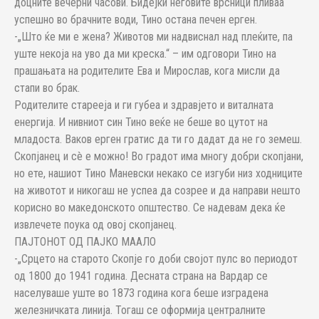
доцните вечерни часови. Бидејќи неговите врсници пливаа
успешно во брачните води, Тино остана печен ерген.
-„Што ќе ми е жена? Животов ми надвиснал над плеќите, па
уште некоја на уво да ми креска.“ – им одговори Тино на
прашањата на родителите Ева и Мирослав, кога мисли да
стапи во брак.
Родителите старееја и ги губеа и здравјето и виталната
енергија. И нивниот син Тино веќе не беше во цутот на
младоста. Ваков ерген гратис да ти го дадат да не го земеш.
Скопјанец и сè е можно! Во градот има многу добри скопјани,
но ете, нашиот Тино Маневски некако се изгуби низ ходниците
на животот и никогаш не успеа да созрее и да направи нешто
корисно во македонското општество. Се надевам дека ќе
извлечете поука од овој скопјанец.
ПАЈТОНОТ ОД ПАЈКО МААЛО
-„Срцето на старото Скопје го доби својот пулс во периодот
од 1800 до 1941 година. Десната страна на Вардар се
населуваше уште во 1873 година кога беше изградена
железничката линија. Тогаш се оформија централните