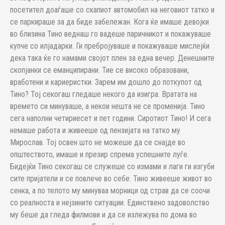
посетител доаѓаше со скапиот автомобил на неговиот татко и
се паркираше за да биде забележан. Кога ќе имаше девојки
во близина Тино веднаш го вадеше паричникот и покажуваше
купче со илјадарки. Ги пребројуваше и покажуваше мислејќи
дека така ќе го намами својот плен за една вечер. Денешните
скопјанки се еманципирани. Тие се високо образовани,
вработени и кариеристки. Зарем им дошло до поткупот од
Тино? Тој секогаш гледаше некого да изигра. Вратата на
времето си минуваше, а некои нешта не се променија. Тино
сега наполни четириесет и пет години. Сиротиот Тино! И сега
немаше работа и живееше од пензијата на татко му
Мирослав. Тој освен што не можеше да се снајде во
општеството, имаше и презир спрема успешните луѓе.
Бидејќи Тино секогаш се служеше со измами и лаги ги изгуби
сите пријатели и се повлече во себе. Тино живееше живот во
сенка, а по телото му минуваа морници од страв да се соочи
со реалноста и нејзините ситуации. Единствено задоволство
му беше да гледа филмови и да се излежува по дома во