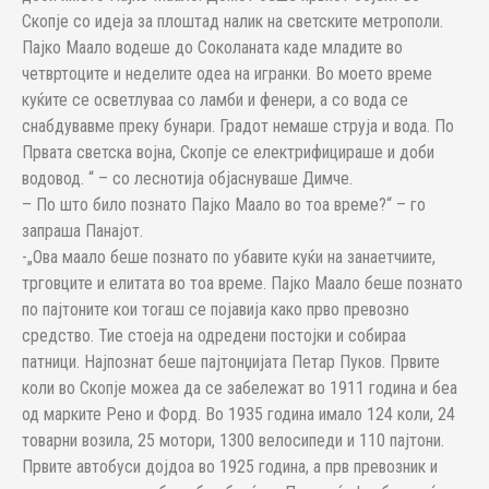
Скопје со идеја за плоштад налик на светските метрополи.
Пајко Маало водеше до Соколаната каде младите во
четвртоците и неделите одеа на игранки. Во моето време
куќите се осветлуваа со ламби и фенери, а со вода се
снабдувавме преку бунари. Градот немаше струја и вода. По
Првата светска војна, Скопје се електрифицираше и доби
водовод. “ – со леснотија објаснуваше Димче.
– По што било познато Пајко Маало во тоа време?“ – го
запраша Панајот.
-„Ова маало беше познато по убавите куќи на занаетчиите,
трговците и елитата во тоа време. Пајко Маало беше познато
по пајтоните кои тогаш се појавија како прво превозно
средство. Тие стоеја на одредени постојки и собираа
патници. Најпознат беше пајтонџијата Петар Пуков. Првите
коли во Скопје можеа да се забележат во 1911 година и беа
од марките Рено и Форд. Во 1935 година имало 124 коли, 24
товарни возила, 25 мотори, 1300 велосипеди и 110 пајтони.
Првите автобуси дојдоа во 1925 година, а прв превозник и