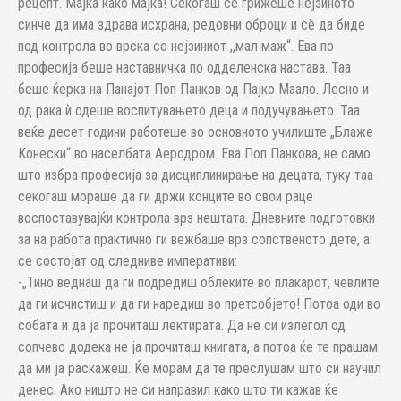
рецепт. Мајка како мајка! Секогаш се грижеше нејзиното
синче да има здрава исхрана, редовни оброци и сè да биде
под контрола во врска со нејзиниот ,,мал маж“. Ева по
професија беше наставничка по одделенска настава. Таа
беше ќерка на Панајот Поп Панков од Пајко Маало. Лесно и
од рака ѝ одеше воспитувањето деца и подучувањето. Таа
веќе десет години работеше во основното училиште „Блаже
Конески“ во населбата Аеродром. Ева Поп Панкова, не само
што избра професија за дисциплинирање на децата, туку таа
секогаш мораше да ги држи конците во свои раце
воспоставувајќи контрола врз нештата. Дневните подготовки
за на работа практично ги вежбаше врз сопственото дете, а
се состоjат од следниве императиви:
-„Тино веднаш да ги подредиш облеките во плакарот, чевлите
да ги исчистиш и да ги наредиш во претсобјето! Потоа оди во
собата и да ја прочиташ лектирата. Да не си излегол од
сопчево додека не ја прочиташ книгата, а потоа ќе те прашам
да ми ја раскажеш. Ќе морам да те преслушам што си научил
денес. Ако ништо не си направил како што ти кажав ќе