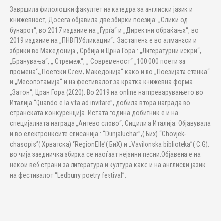
Завршила филолошки факултет на катедра за англиски јазик и
книжевност, Досега објавила две збирки поезија: „Слики од
бунарот“, во 2017 издание на „Ѓурѓа“ и „Директни обраќања“, во
2019 издание на „ПНВ ПУбликации“.. Застапена е во алманаси и
збрики во Македонија , Србија и Црна Гора : „Литературни искри“,
„Бранувања“, „ Стремеж“, „ Современост“ „100 000 поети за
промена“,„Поетски Слем, Македонија“ како и во „Поезијата стенка“
и „Месопотамија“ и на фестивалот за кратка книжевна форма
„Затон“, Цран Гора (2020). Во 2019 на online натпреварувањето во
Италија “Quando e la vita ad invitare”, добила втора награда во
странската конкуренција. Истата година добитник е и на
специјалната награда „Антево слово“, Сицилија Италија. Објавувала
и во електронксите списанија : “Dunjaluchar”,( Бих) “Chovjek-
chasopis”( Хрватска) “RegionElle’( БиХ) и „Vavilonska biblioteka”( C.G).
во чија заедничка збирка се наоѓаат нејзини песни.Објавена е на
некои веб страни за литература и култура како и на англиски јазик
на фестивалот “Ledburry poetry festival”.