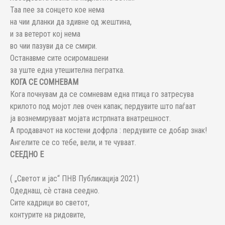
Таа пее за сонцето кое нема
на чии дланки да здивне од жештина,
и за ветерот кој нема
во чии пазуви да се смири.
Останавме сите осиромашени
за уште една утешителна пегратка.
КОГА СЕ СОМНЕВАМ
Кога почнувам да се сомневам една птица го затресува
крилото под мојот лев очен капак; пердувите што паѓаат
ја вознемируваат мојата истрпната внатрешност.
А продавачот на костени дофрла : пердувите се добар знак!
Ангелите се со тебе, вели, и те чуваат.
СЕЕДНО Е
( „Светот и јас“ ПНВ Публикација 2021)
Одеднаш, сѐ стана сеедно.
Сите кадрици во светот,
контурите на ридовите,