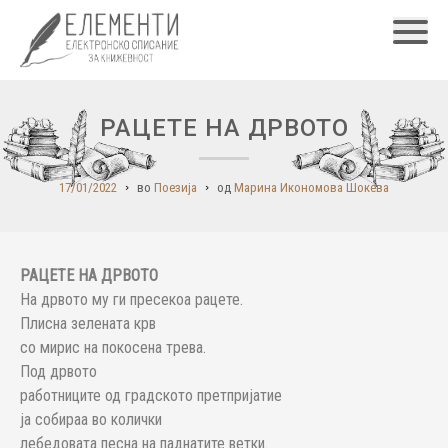
Главн
РАЦЕТЕ НА ДРВОТО
17/01/2022
во
Поезија
од
Марина Икономова Шокева
РАЦЕТЕ НА ДРВОТО
На дрвото му ги пресекоа рацете.
Плисна зелената крв
со мирис на покосена трева.
Под дрвото
работниците од градското претпријатие
ја собираа во колички
лебедовата песна на паднатите ветки.