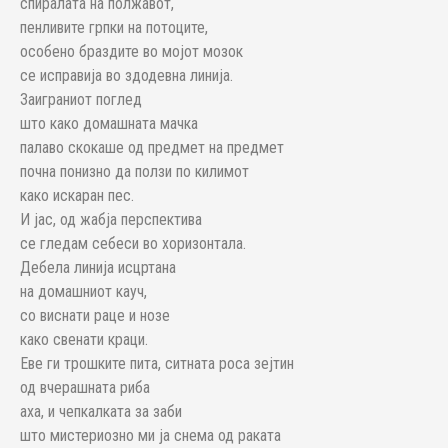
спиралата на полжавот,
пенливите грпки на потоците,
особено браздите во мојот мозок
се исправија во здодевна линија.
Заиграниот поглед
што како домашната мачка
палаво скокаше од предмет на предмет
почна понизно да ползи по килимот
како искаран пес.
И јас, од жабја перспектива
се гледам себеси во хоризонтала.
Дебела линија исцртана
на домашниот кауч,
со виснати раце и нозе
како свенати краци.
Еве ги трошките пита, ситната роса зејтин
од вчерашната риба
аха, и чепкалката за заби
што мистериозно ми ја снема од раката