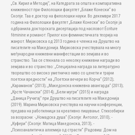
„Св. Кирил и Методиј“, на Катедрата за општа и компаративна
книжевност при Филолошки факултет „Блаже Конески“ во
Скопје. Таа е доктор на филолошки науки. Во декември 2017
година на Филолошки факултет „Блаже Конески“ во Скопје ја
одбранила докторската дисертација под насловот Écriture
féminine и романот: Прилог кон феминистичката теорија на
жанрот. Мијаковска од 2013 година е членка на Друштво на
писателите на Македонија. Мијаковска учествувала на многу
меѓународни книжевни манифестации во земјава и во
странство. Таа се стекнала со неколку книжевни награди во
земјава и во странство: „Специјална награда за литературно
творештво со високо уметничко ниво со ценети и трајни
поетски вредности“ на „Поетски вечери во Корча“ (2012);
„Караманов“ (2013); „Македонска книжевна авангарда“ (2013);
„Крсте Чачански“ (2014); „Бели мугри“ (2015) и награда
„Даница Ручигај“ при Друштво на писателите на Македонија
(2019). Марина Мијаковска учествува на научни конференции,
предава на работилници за креативно пишување. Стихозбирки
за возрасни: -„Номадска душа“ (Скопје: Антолог, 2010); -
„Куфери“ (Скопје: Матица Македонска, 2013); -
„Психоаналитичка алхемија од страсти“ (Радовиш: Дом на