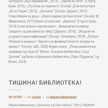
културата „Ацо Караманов“, 2013); -„Тиркиз во лето“ (Струга:
Бран, 2015); -„Постела на тишината“ (Скопје: Дом на култура
„Кочо Рацин“, 2015); -„Коскена“ (Скопје: Дијалог, 2019)
Стихозбирки за деца: -„Новогодишни детски песни“ (Скопје: М.
Мијаковска, 2017) Книги со раскази: -„Куќички“ (Струга: Бран,
2014) Есеистички и научни книги: -„Жанровски полимер:
Сандаче од ракописи во обид“ (Дијалог, 2016); -„Модели на
родовата идентификација“ (Скопје: Сигмапрес, 2018) -„Écriture
féminine и романот: Прилог кон феминистичката теорија на
жанрот“ (Скопје: ЦКС, 2020) Аудио книги: -„Психоаналитичка
алхемија од страсти“ (Велес: Локална библиотека „Гоце
Делчев“ од Велес и Брајовата библиотека „Рајко Пајдаков“ од
Велес, 2018)
ТИШИНА! БИБЛИОТЕКА!
03/10/2021
/
во
Скопје
/
од
Марина Мијаковска
Марина Мијаковска „Приказни од Пајко Маало“ (2021) ТИШИНА!