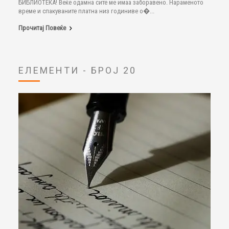
БИБЛИОТЕКА! Веќе одамна сите ме имаа заборавено. Нараменото
време и спакуваните платна низ годиниве о�...
Прочитај Повеќе
ЕЛЕМЕНТИ - БРОЈ 20