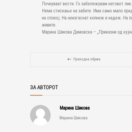
Почнуваат вести. Го забележувам неговот лик. 
Нема стискање на забите. Има само мало прид
на спокој. На неизгаснат копнеж и надеж. На п
живите.
Марина Шикова Димовска – „Приказни од кујна
Преходна објава
ЗА АВТОРОТ
Марина Шикова
Марина Шикова