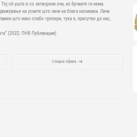
Тој сѐ уште е со затворени очи, но брчките ги нема.
вижување на усните што личи на блага насмевка. Личи
ламен што иако слабо трепери, тука е, присутен до нас,
та“ (2022, ПНВ Публикации)
Следна објава