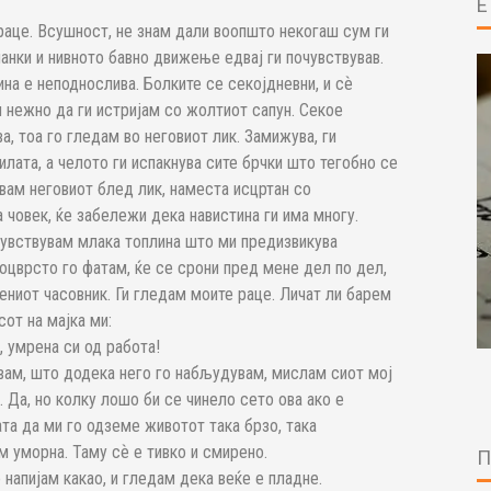
 раце. Всушност, не знам дали воопшто некогаш сум ги
ланки и нивното бавно движење едвај ги почувствував.
ина е неподнослива. Болките се секојдневни, и сѐ
м нежно да ги истријам со жолтиот сапун. Секое
, тоа го гледам во неговиот лик. Замижува, ги
илата, а челото ги испакнува сите брчки што тегобно се
вам неговиот блед лик, наместа исцртан со
а човек, ќе забележи дека навистина ги има многу.
 чувствувам млака топлина што ми предизвикува
поцврсто го фатам, ќе се срони пред мене дел по дел,
ениот часовник. Ги гледам моите раце. Личат ли барем
от на мајка ми:
, умрена си од работа!
увам, што додека него го набљудувам, мислам сиот мој
 Да, но колку лошо би се чинело сето ова ако е
та да ми го одземе животот така брзо, така
м уморна. Таму сѐ е тивко и смирено.
 напијам какао, и гледам дека веќе е пладне.