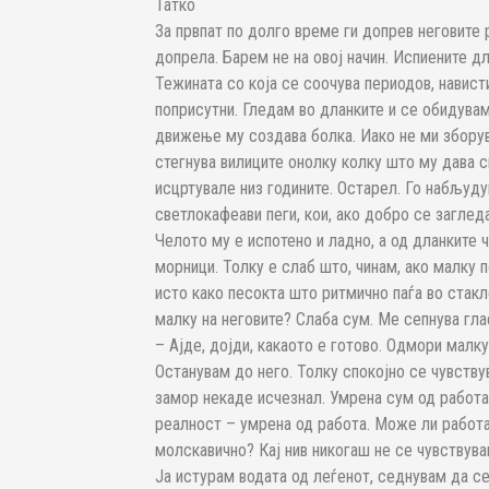
Татко
За првпат по долго време ги допрев неговите
допрела. Барем не на овој начин. Испиените д
Тежината со која се соочува периодов, навист
поприсутни. Гледам во дланките и се обидува
движење му создава болка. Иако не ми зборува
стегнува вилиците онолку колку што му дава с
исцртувале низ годините. Остарел. Го набљуду
светлокафеави пеги, кои, ако добро се заглед
Челото му е испотено и ладно, а од дланките
морници. Толку е слаб што, чинам, ако малку 
исто како песокта што ритмично паѓа во стакл
малку на неговите? Слаба сум. Ме сепнува глас
– Ајде, дојди, какаото е готово. Одмори малку
Останувам до него. Толку спокојно се чувств
замор некаде исчезнал. Умрена сум од работа.
реалност – умрена од работа. Може ли работа
молскавично? Кај нив никогаш не се чувствува
Ја истурам водата од леѓенот, седнувам да се