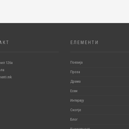
АКТ
ЕЛЕМЕНТИ
Поезија
ил 126а
ола
Проза
menti.mk
Драма
Есеи
Интервју
Скопје
Блог
Книжевност