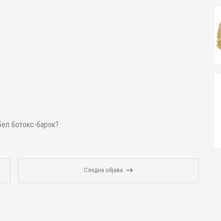
 бел ботокс-барок?
Следна објава