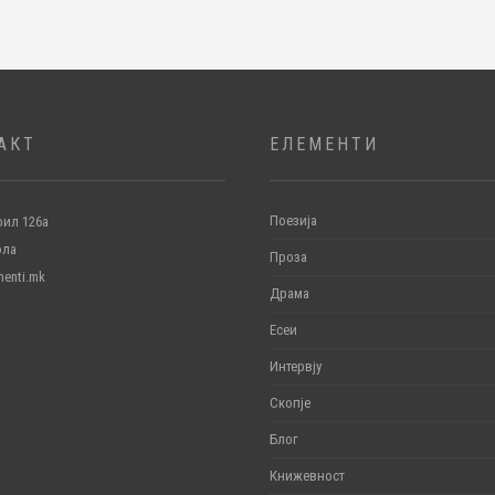
АКТ
ЕЛЕМЕНТИ
Поезија
ил 126а
ола
Проза
menti.mk
Драма
Есеи
Интервју
Скопје
Блог
Книжевност