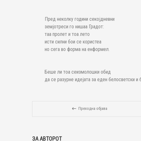
Пред неколку години секојдневни
земјотреси го нишаа Градот:
таа пролет и тоа лето
исти силни бои се користеа
но сега во форма на енформел.
Беше ли тоа сеизмолошки обид
да се разурне идејата за еден белосветски и
Преходна објава
ЗА АВТОРОТ