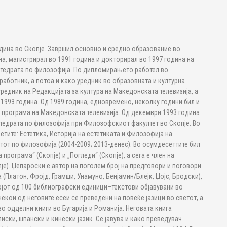
одина во Скопје. Завршил основно и средно образование во
а, магистрирал во 1991 година и докторирал во 1997 година на
атедрата по филозофија. По дипломирањето работел во
аботник, а потоа и како уредник во образовната и културна
уредник на Редакцијата за култура на Македонската телевизија, а
 1993 година. Од 1989 година, едновремено, неколку години бил и
 програма на Македонската телевизија. Од декември 1993 година
Катедрата по филозофија при Филозофскиот факултет во Скопје. Во
ите: Естетика, Историја на естетиката и Филозофија на
тот по филозофија (2004-2009; 2013-денес). Во осумдесеттите бил
програма“ (Скопје) и „Погледи“ (Скопје), а сега е член на
е). Џепароски е автор на поголем број на предговори и поговори
(Платон, Фројд, Грамши, Унамуно, Бенјамин/Блејк, Џојс, Бродски),
ојот од 100 библиографски единици–текстови објавувани во
 некои од неговите есеи се преведени на повеќе јазици во светот, а
во одделни книги во Бугарија и Романија. Неговата книга
иски, шпански и кинески јазик. Се јавува и како преведувач