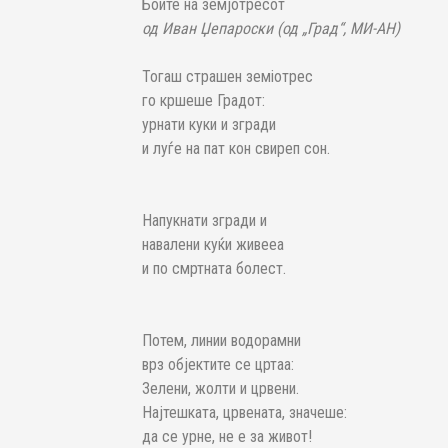
Боите на земјотресот
од Иван Џепароски (од „Град“, МИ-АН)
Тогаш страшен земіотрес
го кршеше Градот:
урнати куки и згради
и луѓе на пат кон свиреп сон.
Напукнати згради и
навалени куќи живееа
и по смртната болест.
Потем, линии водорамни
врз објектите се цртаа:
Зелени, жолти и црвени.
Најтешката, црвената, значеше:
да се урне, не е за живот!