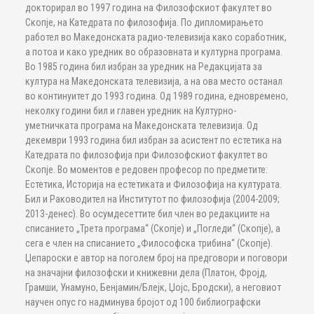
докторирал во 1997 година на Филозофскиот факултет во
Скопје, на Катедрата по филозофија. По дипломирањето
работел во Македонската радио-телевизија како соработник,
а потоа и како уредник во образовната и културна програма.
Во 1985 година бил избран за уредник на Редакцијата за
култура на Македонската телевизија, а на ова место останал
во континуитет до 1993 година. Од 1989 година, едновремено,
неколку години бил и главен уредник на Културно-
уметничката програма на Македонската телевизија. Од
декември 1993 година бил избран за асистент по естетика на
Катедрата по филозофија при Филозофскиот факултет во
Скопје. Во моментов е редовен професор по предметите:
Естетика, Историја на естетиката и Филозофија на културата.
Бил и Раководител на Институтот по филозофија (2004-2009;
2013-денес). Во осумдесеттите бил член во редакциите на
списанието „Трета програма“ (Скопје) и „Погледи“ (Скопје), а
сега е член на списанието „Философска трибина“ (Скопје).
Џепароски е автор на поголем број на предговори и поговори
на значајни филозофски и книжевни дела (Платон, Фројд,
Грамши, Унамуно, Бенјамин/Блејк, Џојс, Бродски), а неговиот
научен опус го надминува бројот од 100 библиографски