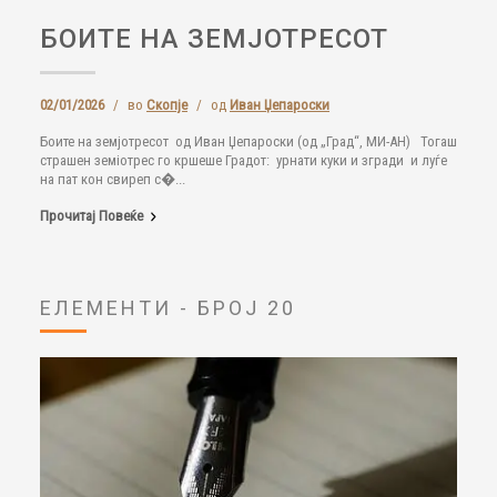
БОИТЕ НА ЗЕМЈОТРЕСОТ
02/01/2026
/
во
Скопје
/
од
Иван Џепароски
Боите на земјотресот од Иван Џепароски (од „Град“, МИ-АН) Тогаш
страшен земіотрес го кршеше Градот: урнати куки и згради и луѓе
на пат кон свиреп с�...
Прочитај Повеќе
ЕЛЕМЕНТИ - БРОЈ 20