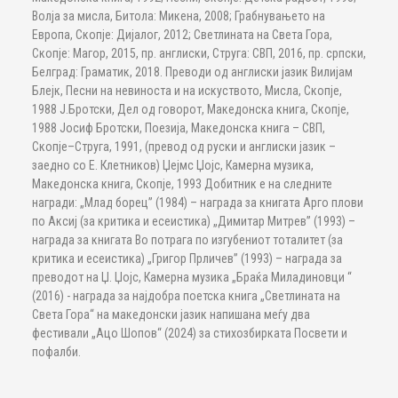
Волја за мисла, Битола: Микена, 2008; Грабнувањето на
Европа, Скопје: Дијалог, 2012; Светлината на Света Гора,
Скопје: Магор, 2015, пр. англиски, Струга: СВП, 2016, пр. српски,
Белград: Граматик, 2018. Преводи од англиски јазик Вилијам
Блејк, Песни на невиноста и на искуството, Мисла, Скопје,
1988 Ј.Бротски, Дел од говорот, Македонска книга, Скопје,
1988 Јосиф Бротски, Поезија, Македонска книга – СВП,
Скопје–Струга, 1991, (превод од руски и англиски јазик –
заедно со Е. Клетников) Џејмс Џојс, Камерна музика,
Македонска книга, Скопје, 1993 Добитник е на следните
награди: „Млад борец” (1984) – награда за книгата Арго плови
по Аксиј (за критика и есеистика) „Димитар Митрев” (1993) –
награда за книгата Во потрага по изгубениот тоталитет (за
критика и есеистика) „Григор Прличев” (1993) – награда за
преводот на Џ. Џојс, Камерна музика „Браќа Миладиновци “
(2016) - награда за најдобра поетска книга „Светлината на
Света Гора“ на македонски јазик напишана меѓу два
фестивали „Ацо Шопов“ (2024) за стихозбирката Посвети и
пофалби.