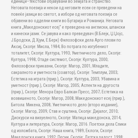
единици–текстови објавувани во земјата и странство.
Неговата поезија и некои од неговите есеи се преведени на
повеќе јазици во светот, а избори од неговата поезија се
објавени во одделни книги во Бугарија и Романија. Неговата
книга „Македонскиот есеј“ е преведена на англиски, шпански
и кинески јазик. Се јавува и како преведувач (В.Блејк, Џ.Џојс,
Ј.Бродски, Д.Хјум, Е.Берк) Филозофски дела Арго плови по
Аксиј, Скопје: Мисла, 1984; Во потрага по изгубениот
тоталитет, Скопје: Култура, 1993; Уметничкото дело, Скопје:
Култура, 1998; Отаде системот, Скопје: Култура, 2000;
Филозофски приказни, Скопје: Магор, 2001; Младите,
сакралното и уметноста (соавтор), Скопје: Темплум, 2003;
Естетика на играта (прир.), Скопје: Култура, 2003; Убавина и
уметност (прир.), Скопје: Магор, 2005; Аспекти на другоста
(прир.), Скопје: Менора Евро Балкан Пресс, 2007; Естетика на
возвишеното, Скопје: Магор, 2008; Македонскиот есеј (прир.),
Битола: Микена, 2008; Уметничкото дело (второ издание),
Скопје: Магор, 2009; Став и суштина, Скопје: Дијалог, 2010;
Дискурси на визуелното, Скопје: Матица македонска, 2014;
Култура и литература, Скопје: Магор, 2016. Поетски дела Слики
од изложбата, Скопје: Наша книга, 1989; Еклоги, Скопје:
Македонска книга, 1992; Песни, Скопје: Детска радост, 1998;