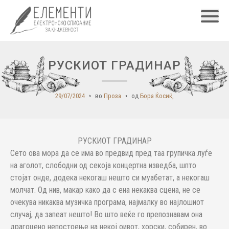
Главн
РУСКИОТ ГРАДИНАР
29/07/2024
во
Проза
од
Бора Ќосиќ,
РУСКИОТ ГРАДИНАР
Сето ова мора да се има во предвид пред таа групичка луѓе
на аголот, слободни од секоја концертна изведба, шпто
стојат онде, додека некогаш нешто си муабетат, а некогаш
молчат. Од нив, макар како да с ена некаква сцена, не се
очекува никаква музичка програма, најмалку во најлошиот
случај, да запеат нешто! Во што веќе го препознавам она
драгоцено непостоење на некој оивот, хорски, собирен, во