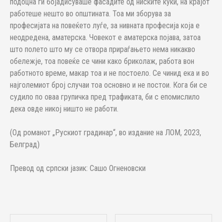
подоцна ги бојадисуваше фасадите од ниските куќи, на крајот
работеше нешто во општината. Тоа ми зборува за
професијата на повеќето луѓе, за нивната професија која е
неодредена, аматерска. Човекот е аматерска појава, затоа
што полето што му се отвора прираѓањето нема никакво
обележје, тоа повеќе се чини како бриколаж, работа вон
работното време, макар тоа и не постоело. Се чинид ека и во
најголемиот број случаи тоа основно и не постои. Кога би се
судило по оваа групичка пред трафиката, би с епомислило
дека овде никој ништо не работи.
(Од романот „Рускиот градинар“, во издание на ЛОМ, 2023,
Белград)
Превод од српски јазик: Сашо Огненовски