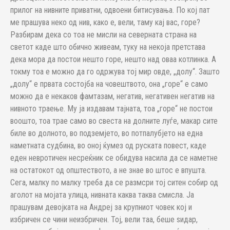
прилог на нивните приватни, одвоени битисувања. По кој пат
ме прашува неко од нив, како е, вели, таму кај вас, горе?
Разбирам дека со тоа не мисли на северната страна на
светот каде што обично живеам, туку на некоја претстава
дека мора да постои нешто горе, нешто над оваа котлинка. А
токму тоа е можно да го одржува тој мир овде, „долу“. Зашто
„долу“ е првата состојба на човештвото, она „горе“ е само
можно да е некаков фамтазам, негатив, негативен негатив на
нивното траење. Му ја издавам тајната, тоа „горе“ не постои
воошто, тоа трае само во свеста на долните луѓе, макар сите
биле во долното, во подземјето, во потпалубјето на една
наметната судбина, во оној ќумез од руската повест, каде
еден невротичен несреќник се обидува насила да се наметне
на остатокот од општеството, а не знае во штос е впушта.
Сега, малку по малку треба да се размсри тој ситен собир од
аголот на мојата улица, нивната каква таква смисла. Ја
прашувам девојката на Андреј за крупниот човек кој и
избричен се чини неизбричен. Тој, вели таа, беше ѕидар,