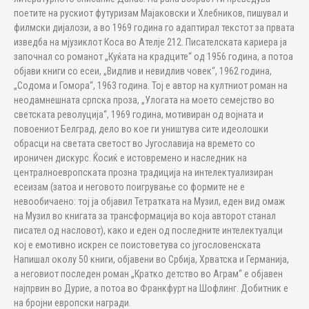
поетите на рускиот футуризам Мајаковски и Хлебников, пишувал и
филмски дијалози, а во 1969 година го адаптирал текстот за првата
изведба на мјузиклот Коса во Ателје 212. Писателската кариера ја
започнал со романот „Куќата на крадците“ од 1956 година, а потоа
објави книги со есеи, „Видлив и невидлив човек“, 1962 година,
„Содома и Гомора“, 1963 година. Тој е автор на култниот роман на
неодамнешната српска проза, „Улогата на моето семејство во
светската револуција“, 1969 година, мотивиран од војната и
повоениот Белград, дело во кое ги уништува сите идеолошки
обрасци на светата светост во Југославија на времето со
ироничен дискурс. Ќосиќ е истовремено и наследник на
централноевропската прозна традиција на интелектуализиран
есеизам (затоа и неговото поигрување со формите не е
невообичаено: тој ја објавил Тетратката на Музил, еден вид омаж
на Музил во книгата за трансформација во која авторот станал
писател од насловот), како и еден од последните интелектуалци
кој е емотивно искрен се поистоветува со југословенската
Напишал околу 50 книги, објавени во Србија, Хрватска и Германија,
а неговиот последен роман „Кратко детство во Аграм“ е објавен
најпрвин во Дурие, а потоа во Франкфурт на Шофлинг. Добитник е
на бројни европски награди.