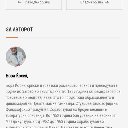
Преходна објава
Следна објава
ЗА АВТОРОТ
Бора Ќосиќ,
Бора Ќосиќ, српски и хрватски романсиер, есеист и преведувач е
роден во Загреб во 1932 година. Во 1937 година со семејството се
преселил во Белград, каде што го продолжил образованието и
дипломирал на Првата машка гимназија. Студирал филозофија на
Филозофскиот факултет. Соработувал во бројни весници и
литературни списанија. Во 1952 година бил уредник на весникот
Млада култура, а од 1962 до 1963 година соработувал во
литературното списание Данас. На рана возраст ги преведува