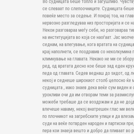
Во судницата беше топло и загушливо. Чувству
се слеваат по слепоочниците. Судницата беше
повеќе место за седење. И покрај тоа, на гла
нервозно разгледуваа низ просторијата и се 
Некои разговараа меѓу себе, но разговараа ти
на институцијата во која се наоѓаат. Јас молч
седнам, на влегување, кога вратата на судниц
крај наполнети, се поздравив со неколкумина 
климнување на главата. Некако не ми се збор
ред, од вратата десно кое беше зад еден кру
педа од главата. Седев веднаш до ѕидот, од л
некој и седнеше широкиот столб целосно ќе м
судницата , иако знаев дека веќе сум виден и
урокливи очи да им отворам теми за размислу
можеби требаше да се воздржам и да не дојд
влечеше наваму, некој внатрешен глас ми вел
по плочникот на загребските улици и да влеза
суди на веќе потврден народен и партиски пре
пера кои знаеја вешто и добро да пливаат во р