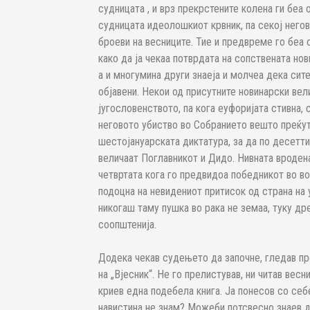
судницата , и врз прекрстените колена ги беа
судницата идеолошкиот крвник, па секој негов
броеви на весниците. Тие и предвреме го беа 
како да ја чекаа потврдата на сопствената нов
а и многумина други знаеја и молчеа дека сите
објавени. Некои од присутните новинарски вел
југословенството, па кога еуфоријата стивна,
неговото убиство во Собранието вешто преќут
шестојануарската диктатура, за да по десетти
величаат Поглавникот и Дидо. Нивната вроден
четвртата кога го предвидоа победникот во вој
подоцна на невидениот притисок од страна на у
никогаш таму пушка во рака не земаа, туку др
соопштенија.
Додека чекав судењето да започне, гледав пр
на „Вјесник“. Не го прелистував, ни читав вес
криев една подебела книга. Ја понесов со себе
навистина не знам? Можеби потсвесно знаев де