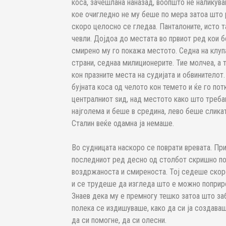
коса, зачешлана наназад, воопшто не наликува
кое очигледно не му беше по мера затоа што 
скоро целосно се гледаа. Панталоните, исто та
чевли. Дојдоа до местата во првиот ред кои 
смирено му го покажа местото. Седна на клупа
страни, седнаа милиционерите. Тие молчеа, а
кон празните места на судијата и обвинитело
бујната коса од челото кон темето и ќе го п
централниот ѕид, над местото како што треба
најголема и беше в средина, лево беше сликат
Сталин веќе одамна ја немаше.
Во судницата наскоро се поврати вревата. При
последниот ред десно од столбот скришно пог
воздржаноста и смиреноста. Тој седеше скоро
и се трудеше да изгледа што е можно поприро
Знаев дека му е премногу тешко затоа што за
полека се издишуваше, како да си ја создава
да си помогне, да си олесни.