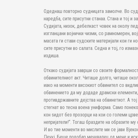
Одеднаш повторно судницата замолче. Во судн
наредба, сите присутни станаа. Стана и тој и 
Судијата, низок, дебелкаст човек на околу пе
изгланцани војнички чизми, со рамномерен, во
масата ги стави судските материјали кои ги но
сите присутни во салата. Седна и тој, го изма
издиша.
Откако судијата заврши со своите формалности, збор зеде обвинителот и започна да го чита обвинителниот акт. Читаше долго, читаше околу час и дваесетина минути со монотон, здодевен тон, иако на моменти високиот обвинител со видлив вишок на килограми се обидуваше на текстот на обвинението да му додаде драмски елементи, особено во деловите каде се опишуваа противдржавните дејства на обвинетиот. А тој остана смирен и не го тргна погледот од обвинителот стегнат во тесна воена униформа. Само понекогаш ќе ја закосеше главата и ќе погледнеше на лево, кон ѕидот без прозорци на кои со големи црвени букви беше испишана паролата „Долу народните непријатели!“. Тогаш браздите на образите му стануваа подлабоки, а густите веѓи му се доближуваа. И во тие моменти во мислите ми се јави Вјекослав, мојот стар пријател уште од мојот престој во Печуј. Беше подобар мечувалец од мене и искрено признавам поголем идеалист. Јас подобро пишував од него и повторно искрено, повеќе нештата ги гледав со разумот. Кај Вјеко, срцето беше господарот. Војната, фала богу, ја преживеавме и го дочекавме настанувањето на новата држава. Заедно бевме и во Бјеловар, 1919 година. Гледавме кон исток, кон случувањата кои доаѓаа од големата земја, имавме големи очекувања и верувавме дека светот, еве сега, ќе биде подобар и посреќен. Потоа јас борбата ја продолжив со полемики, книжевни критики, книжевни пресметки и кафански муабетења, а Вјеко борбата знаеше да ја води со револвер. Окапа по разните затвори, скоро осум години. Колку можев помагав, но признавам понекогаш не можев ништо да сторам и покрај бројните познанства што ги имав. И така сè до 1936 година кога Вјеко излезе, по не знам кој пат, од затвор, а во Шпанија започна граѓанската војна. И не му требаше многу на Вјеко за повторно понесен од она што му говори срцето да тргне воден од своите длабоко вкоренети идеали кон непознатата топла земја за која единствено што знаеше е дека има преубави жени и дека ако сега не помогне во борбата, фашизмот еднаш засекогаш ќе го освои светот и секоја слободна и демократска мисла и идеја засекогаш ќе биде загубена. Кон Шпанија тргна илегално затоа што легално не можеше да ја напушти земјата, имаше предебело полициско досие. Преку Павле Грегориќ некако извади фалц документи, ама, за секој случај, границата кон Австрија ја помина илегално. Потоа беше полесно до Париз, а оттаму во организирани групи од пет до седум лица преку скриени, планински патчиња стигна во Шпанија. Во Шпанија остана до почетокот на 1939 година кога Интернационалните бригади беа распуштени и доброволците кои беа дојдени во Шпанија мораа да се вратат во своите земји. Таму ги помина сите големи битки, неколкупати рануван, од одбраната на Мадрид, битката на Харама, фронтот во Арагон, преку битката на Ебро, за да заврши на крај во воениот логор Аржелес сур мер во Франција каде остана сè до пред капитулацијата на Франција, во јуни 1940 година. Успеа некако да избега пред нацистите да дојдат до логорот и преку Италија да се врати дома, во Загреб. Во Загреб, сите тие години, немаше кој да го чека, куќичката во Дубрава му зјаеше долго празна, немаше фамилија, не беше женет, но нè имаше нас, неколкумината пријатели од доверба. Секогаш со гордост ми ја покажуваше фотографијата на која во центарот стоеше насмеаната Долорес Ибарури со цврсто стисната и дигната десна тупаница, а околу неа насобрани бројни доброволци дојдени од сите страни на светот, меѓу кои и тој. Ми ги опишуваше случувањата пред и по настанувањето на фотографијата, посебно ја ценеше Ибарури и секогаш наоѓаше оправдание за нејзините постапки и решенија донесени во текот на војната, секогаш кога јас ќе изнесев некое мое спротивно видување или размислување за споменатите настани. Имаше Вјеко и една згужвана фотографија со Дурути, но таа ми ја покажа само еднаш и повеќе не ја видов. Во тие долги беседи на Вјеко имаше еден посебен дел, сакаше да зборува за луѓето кои ги сретнал и запознал во Шпанија и во воениот логор во Франција. Сакаше да ми ги пренесе тие животни приказни веројатно несвесно поврзувајќи го тоа со моето пишување. Вјеко како да ми предаваше историски, воен и доверлив материјал кој сакаше да го зачува од заборавот. Беше свесен дека многу од сето тоа ако не биде кажано и запишано полека ќе биде заборавено. Времињата кои доаѓаа, добро знаеше, не се добри. Неизвесноста и опасноста ја чувствуваше, па затоа постојано одеднаш без никаков повод, среде муабет, ќе се потсетеше на некого и потоа долго кажуваше за него, за тој свој шпански познаник, другар, соборец, сè со единствена цел, да остане ситна, вербална трага од тие приказни во умовите на присутните. И така, од сите тие кажувања и приказни на Вјеко, посебно внимание ми привлече приказната за Диме Македонецот. Никогаш Вјеко не ми го кажа презимето на човекот кого го беше запознал во логорот во Франција, иако повеќепати се навраќаше на приказната за Диме Македонецот, во зависност од ситуацијата и темата на разговорите постојано ја дополнуваше со нови информации, покажувајќи на тој начин посебна п