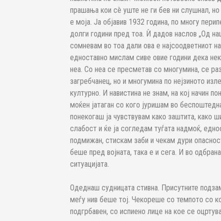
прашања кои сè уште не ги бев ни слушнал, но
е моја. Ја објавив 1932 година, по многу пери
долги години пред тоа. Ѝ дадов наслов „Од на
сомневам во тоа дали ова е најсоодветниот на
едноставно мислам сиве овие години дека нека
неа. Со неа се пресметав со многумина, се ра
загребчанец, но и многумина по нејзиното изл
културно. И навистина не знам, на кој начин по
моќен јатаган со кого јуришам во беспоштедна
понекогаш ја чувствувам како заштита, како ши
слабост и ќе ја согледам туѓата надмоќ, едно
подмижан, стискам заби и чекам дури опасност
беше пред војната, така е и сега. И во одбрана
ситуацијата.
Одеднаш судницата стивна. Присутните подзамо
меѓу нив беше тој. Чекореше со темпото со к
подгрбавен, со испиено лице на кое се оцртув