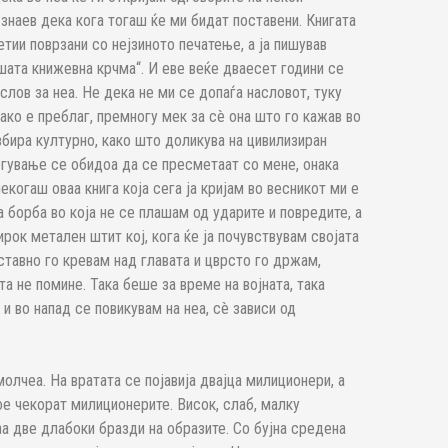
 знаев дека кога тогаш ќе ми бидат поставени. Книгата
петии поврзани со нејзиното печатење, а ја пишував
шата книжевна крчма“. И еве веќе дваесет години се
слов за неа. Не дека не ми се допаѓа насловот, туку
ко е преблаг, премногу мек за сè она што го кажав во
збира културно, како што доликува на цивилизиран
егување се обидоа да се пресметаат со мене, онака
некогаш оваа книга која сега ја кријам во весникот ми е
 борба во која не се плашам од ударите и повредите, а
рок метален штит кој, кога ќе ја почувствувам својата
ставно го кревам над главата и цврсто го држам,
а не помине. Така беше за време на војната, така
 и во напад се повикувам на неа, сè зависи од
лчеа. На вратата се појавија двајца милиционери, а
ое чекорат милиционерите. Висок, слаб, малку
аа две длабоки бразди на образите. Со бујна средена