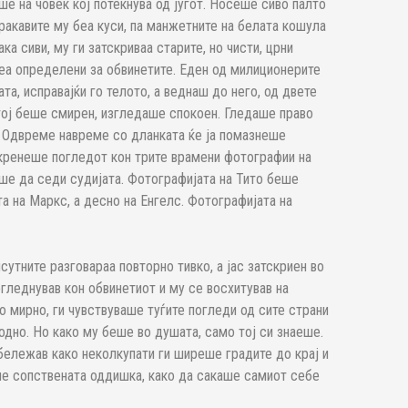
ше на човек кој потекнува од југот. Носеше сиво палто
ракавите му беа куси, па манжетните на белата кошула
ка сиви, му ги затскриваа старите, но чисти, црни
беа определени за обвинетите. Еден од милиционерите
та, исправајќи го телото, а веднаш до него, од двете
 тој беше смирен, изгледаше спокоен. Гледаше право
т. Одвреме навреме со дланката ќе ја помазнеше
откренеше погледот кон трите врамени фотографии на
ше да седи судијата. Фотографијата на Тито беше
а на Маркс, а десно на Енгелс. Фотографијата на
сутните разговараа повторно тивко, а јас затскриен во
леднував кон обвинетиот и му се восхитував на
 мирно, ги чувствуваше туѓите погледи од сите страни
дно. Но како му беше во душата, само тој си знаеше.
бележав како неколкупати ги ширеше градите до крај и
ше сопствената оддишка, како да сакаше самиот себе