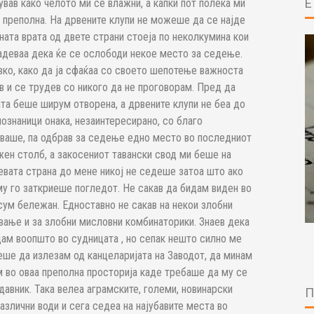
вав како челото ми се влажни, а капки пот полека ми
 преполна. На дрвените клупи не можеше да се најде
вната врата од двете страни стоеја по неколкумина кои
надеваа дека ќе се ослободи некое место за седење.
вко, како да ја сфаќаа со своето шепотење важноста
ев и се трудев со никого да не проговорам. Пред да
ата беше ширум отворена, а дрвените клупи не беа до
познаници онака, незаинтересирано, со благо
уваше, па одбрав за седење едно место во последниот
жен столб, а закосениот тавански свод ми беше на
евата страна до мене никој не седеше затоа што ако
у го заткриеше погледот. Не сакав да бидам виден во
 сум бележан. Едноставно не сакав на некои злобни
вање и за злобни мисловни комбинаторики. Знаев дека
ам воопшто во судницата , но сепак нешто силно ме
еше да излезам од канцеларијата на Заводот, да минам
м во оваа преполна просторија каде требаше да му се
давник. Така велеа аграмските, големи, новинарски
азлични води и сега седеа на најубавите места во