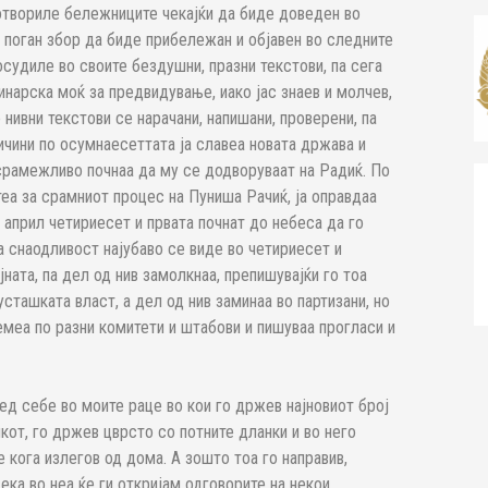
 отвориле бележниците чекајќи да биде доведен во
 поган збор да биде прибележан и објавен во следните
осудиле во своите бездушни, празни текстови, па сега
инарска моќ за предвидување, иако јас знаев и молчев,
 нивни текстови се нарачани, напишани, проверени, па
ичини по осумнаесеттата ја славеа новата држава и
 срамежливо почнаа да му се додворуваат на Радиќ. По
еа за срамниот процес на Пуниша Рачиќ, ја оправдаа
 април четириесет и првата почнат до небеса да го
а снаодливост најубаво се виде во четириесет и
ната, па дел од нив замолкнаа, препишувајќи го тоа
сташката власт, а дел од нив заминаа во партизани, но
емеа по разни комитети и штабови и пишуваа прогласи и
ед себе во моите раце во кои го држев најновиот број
никот, го држев цврсто со потните дланки и во него
 кога излегов од дома. А зошто тоа го направив,
ка во неа ќе ги откријам одговорите на некои