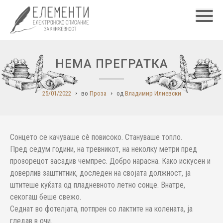
Главн
НЕМА ПРЕГРАТКА
25/01/2022
во
Проза
од
Владимир Илиевски
Сонцето се качуваше сè повисоко. Стануваше топло.
Пред седум години, на тревникот, на неколку метри пред
прозорецот засадив чемпрес. Добро нарасна. Како искусен и
доверлив заштитник, доследен на својата должност, ја
штитеше куќата од пладневното летно сонце. Внатре,
секогаш беше свежо.
Седнат во фотелјата, потпрен со лактите на колената, ја
гледав в очи.