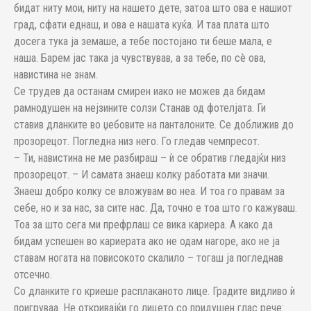
бидат ниту мои, ниту на нашето дете, затоа што ова е нашиот
град, сфати еднаш, и ова е нашата куќа. И таа плата што
досега тука ја земаше, а тебе постојано ти беше мала, е
наша. Барем јас така ја чувствував, а за тебе, по сè ова,
навистина не знам.
Се трудев да останам смирен иако не можев да бидам
рамнодушен на нејзините солзи Станав од фотелјата. Ги
ставив дланките во џебовите на панталоните. Се доближив до
прозорецот. Погледна низ него. Го гледав чемпресот.
– Ти, навистина не ме разбираш – ѝ се обратив гледајќи низ
прозорецот. – И самата знаеш колку работата ми значи.
Знаеш добро колку се вложувам во неа. И тоа го правам за
себе, но и за нас, за сите нас. Да, точно е тоа што го кажуваш.
Тоа за што сега ми префрлаш се вика кариера. А како да
бидам успешен во кариерата ако не одам нагоре, ако не ја
ставам ногата на повисокото скалило – тогаш ја погледнав
отсечно.
Со дланките го криеше расплаканото лице. Градите видливо ѝ
поигруваа. Не откривајќи го лицето со придушен глас рече: