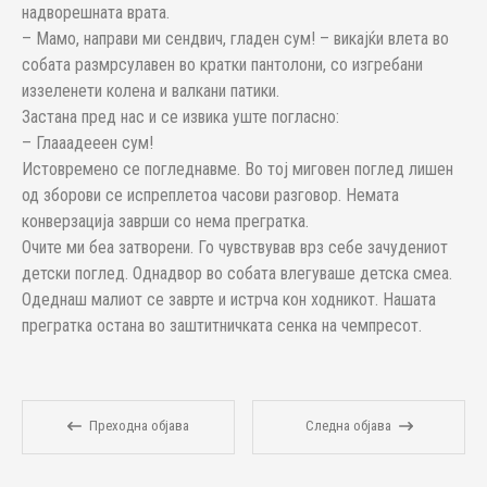
надворешната врата.
– Мамо, направи ми сендвич, гладен сум! – викајќи влета во
собата размрсулавен во кратки пантолони, со изгребани
иззеленети колена и валкани патики.
Застана пред нас и се извика уште погласно:
– Глааадееен сум!
Истовремено се погледнавме. Во тој миговен поглед лишен
од зборови се испреплетоа часови разговор. Немата
конверзација заврши со нема прегратка.
Oчите ми беа затворени. Го чувствував врз себе зачудениот
детски поглед. Однадвор во собата влегуваше детска смеа.
Одеднаш малиот се заврте и истрча кон ходникот. Нашата
прегратка остана во заштитничката сенка на чемпресот.
Преходна објава
Следна објава