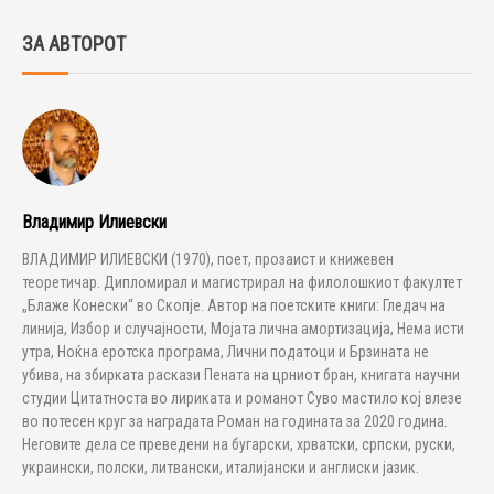
ЗА АВТОРОТ
Владимир Илиевски
ВЛАДИМИР ИЛИЕВСКИ (1970), поет, прозаист и книжевен
теоретичар. Дипломирал и магистрирал на филолошкиот факултет
„Блаже Конески“ во Скопје. Автор на поетските книги: Гледач на
линија, Избор и случајности, Мојата лична амортизација, Нема исти
утра, Ноќна еротска програма, Лични податоци и Брзината не
убива, на збирката раскази Пената на црниот бран, книгата научни
студии Цитатноста во лириката и романот Суво мастило кој влезе
во потесен круг за наградата Роман на годината за 2020 година.
Неговите дела се преведени на бугарски, хрватски, српски, руски,
украински, полски, литвански, италијански и англиски јазик.