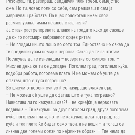
Разбираш ти, разбираш. Заеднички план треба, семејство
сме. Но ти, човек полн со себе, сам решаваш и сам ја
завршуваш работата. Па и јас понекогаш имам свое
размислување, имам некаков став, нели?
Ја стави растреперената дланка на градите како да сакаше
да си го потсмири забрзаниот срцев ритам.
– Не гледам ништо лошо во сето тоа. Едноставно не сакав да
ти предизвикувам немир и нервоза. Сакав да те заштитам.
Посакував да те изненадам – возвратив со смирен тон. –
Мислев дека ќе ти се допадне. Поголем град, поголема куќа,
подобра работа, поголема плата. И не можам сè уште да
сфатам, што е тука погрешно?
Во ширум отворени очи во ѝ се наѕираше влажен сјај.
– Не можеш сè уште да сфатиш што е тука погрешно?
Навистина ли го кажуваш ова?! – не криејќи ја нервозата
подвикна – Ти кажуваш за друг поголем град, друга поголема
куќа, поголема плата, но ти не кажуваш дека тој град, таа
куќа и таа плата ќе бидат само твои, а не наши – и тогаш се
лизнаа две големи солзи по нејзините образи. – Тие нема да