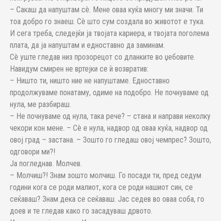
– Сакаш да напуштам сè. Мене оваа куќа многу ми значи. Ти
тоа добро го знаеш. Сè што сум создала во животот е тука.
И сега треба, следејќи ја твојата кариера, и твојата поголема
плата, да ја напуштам и едноставно да заминам.
Сè уште гледав низ прозорецот со дланките во џебовите.
Навидум смирен не вртејки се ѝ возвратив:
– Ништо ти, ништо ние не напуштаме. Едноставно
продолжуваме понатаму, одиме на подобро. Не почнуваме од
нула, ме разбираш.
– Не почнуваме од нула, така рече? – стана и направи неколку
чекори кон мене. – Сè е нула, надвор од оваа куќа, надвор од
овој град – застана. – Зошто го гледаш овој чемпрес? Зошто,
одговори ми?!
Ја погледнав. Молчев.
– Молчиш?! Знам зошто молчиш. Го посади ти, пред седум
години кога се роди малиот, кога се роди нашиот син, се
сеќаваш? Знам дека се сеќаваш. Јас седев во оваа соба, го
доев и те гледав како го засадуваш дрвото.