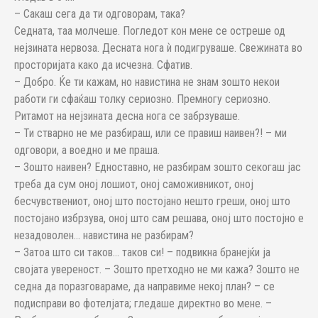
– Сакаш сега да ти одговорам, така?
Седната, таа молчеше. Погледот кон мене се остреше од
нејзината нервоза. Десната нога ѝ подигруваше. Свежината во
просторијата како да исчезна. Сфатив.
– Добро. Ќе ти кажам, но навистина не знам зошто некои
работи ги сфаќаш толку сериозно. Премногу сериозно.
Ритамот на нејзината десна нога се забрзуваше.
– Ти стварно не ме разбираш, или се правиш наивен?! – ми
одговори, а воедно и ме праша.
– Зошто наивен? Едноставно, не разбирам зошто секогаш јас
треба да сум оној лошиот, оној саможивникот, оној
бесчувствениот, оној што постојано нешто греши, оној што
постојано избрзува, оној што сам решава, оној што постојно е
незадоволен… навистина не разбирам?
– Затоа што си таков… таков си! – подвикна бранејќи ја
својата увереност. – Зошто претходно не ми кажа? Зошто не
седна да поразговараме, да направиме некој план? – се
подисправи во фотелјата; гледаше директно во мене. –