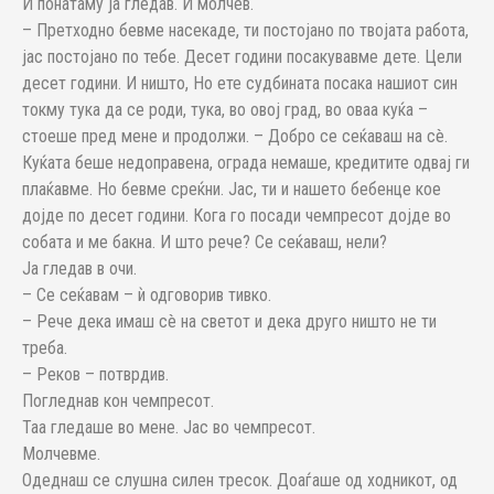
И понатаму ја гледав. И молчев.
– Претходно бевме насекаде, ти постојано по твојата работа,
јас постојано по тебе. Десет години посакувавме дете. Цели
десет години. И ништо, Но ете судбината посака нашиот син
токму тука да се роди, тука, во овој град, во оваа куќа –
стоеше пред мене и продолжи. – Добро се сеќаваш на сè.
Куќата беше недоправена, ограда немаше, кредитите одвај ги
плаќавме. Но бевме среќни. Јас, ти и нашето бебенце кое
дојде по десет години. Кога го посади чемпресот дојде во
собата и ме бакна. И што рече? Се сеќаваш, нели?
Ја гледав в очи.
– Се сеќавам – ѝ одговорив тивко.
– Рече дека имаш сè на светот и дека друго ништо не ти
треба.
– Реков – потврдив.
Погледнав кон чемпресот.
Таа гледаше во мене. Јас во чемпресот.
Молчевме.
Одеднаш се слушна силен тресок. Доаѓаше од ходникот, од