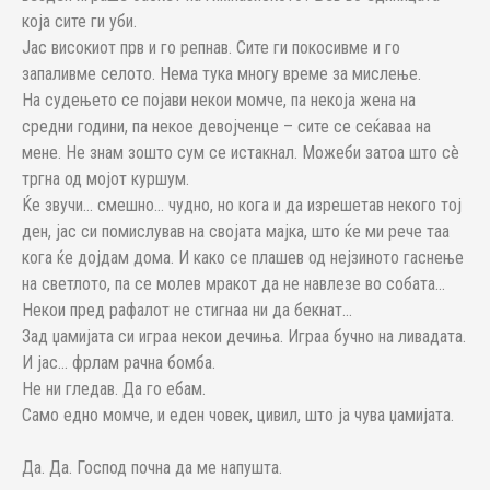
која сите ги уби.
Јас високиот прв и го репнав. Сите ги покосивме и го
запаливме селото. Нема тука многу време за мислење.
На судењето се појави некои момче, па некоја жена на
средни години, па некое девојченце – сите се сеќаваа на
мене. Не знам зошто сум се истакнал. Можеби затоа што сè
тргна од мојот куршум.
Ќе звучи... смешно... чудно, но кога и да изрешетав некого тој
ден, јас си помислував на својата мајка, што ќе ми рече таа
кога ќе дојдам дома. И како се плашев од нејзиното гаснење
на светлото, па се молев мракот да не навлезе во собата...
Некои пред рафалот не стигнаа ни да бекнат...
Зад џамијата си играа некои дечиња. Играа бучно на ливадата.
И јас... фрлам рачна бомба.
Не ни гледав. Да го ебам.
Само едно момче, и еден човек, цивил, што ја чува џамијата.
Да. Да. Господ почна да ме напушта.