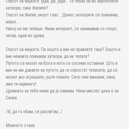
Гласот на мајката: јади, де, јади... Те тепаа ли во европските
затвори, сине Филипе?
Гласот на Филип, мојот глас... Денес затворите се поинакви,
мајко.
Никој не ме тепаше. Имав интернет, се занимавав со спорт,
читав, одев во црква.
Гласот на мајката: Па зошто и вие не правевте така? Зошто и
вие немавте поинакви затвори, да не тепате?
Луѓето се молат на Бога и кога се сосема оставени. Што и
вие не им дававте на луѓето да ги спростат теписите, да се
молат ако згрешиле, уште повеќе. Сите сме виновни, сине,
ама ти најмногу!
Црнината за тебе нема да ја симнам. Нека мислат дека е за
Сенка.
/И, да го ебам, се распаѓам.../
Момчето стана.