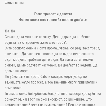
Филип стана.
Глава триесет и деветта
Филип, коска што го вежба своето доаѓање
Да. Да.
Секако дека можеше поинаку. Дека дури и да не беше
војната, да стареевме „како што треба“.
Сите расположенија и сите промашувања, со ред, така треба,
а не вака... Да завршев школо и да го видев сето она што
еден мрсулко требаше да го види. Да имам сега големи
синови, да ме радуваат насмеани. Да доаѓаат во недела. Да
одиме на море.
По убиствата на двете баби и сестри, мојот углед во
единицата нагло порасна, а тоа значеше многу привилегии и
самоволие.
Ги знаеш оние, Беќирбеговиќевците, што живееја две куќи низ
сокакот од кај вас? Па оној високиот, со цвикерите, што
везден играше баскет на гимназиското? Бев во единицата