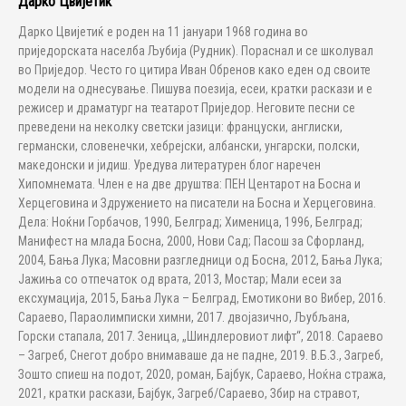
Дарко Цвијетиќ
Дарко Цвијетиќ е роден на 11 јануари 1968 година во
приједорската населба Љубија (Рудник). Пораснал и се школувал
во Приједор. Често го цитира Иван Обренов како еден од своите
модели на однесување. Пишува поезија, есеи, кратки раскази и е
режисер и драматург на театарот Приједор. Неговите песни се
преведени на неколку светски јазици: француски, англиски,
германски, словенечки, хебрејски, албански, унгарски, полски,
македонски и јидиш. Уредува литературен блог наречен
Хипомнемата. Член е на две друштва: ПЕН Центарот на Босна и
Херцеговина и Здружението на писатели на Босна и Херцеговина.
Дела: Ноќни Горбачов, 1990, Белград; Хименица, 1996, Белград;
Манифест на млада Босна, 2000, Нови Сад; Пасош за Сфорланд,
2004, Бања Лука; Масовни разгледници од Босна, 2012, Бања Лука;
Јажиња со отпечаток од врата, 2013, Мостар; Мали есеи за
ексхумација, 2015, Бања Лука – Белград, Емотикони во Вибер, 2016.
Сараево, Параолимписки химни, 2017. двојазично, Љубљана,
Горски стапала, 2017. Зеница, „Шиндлеровиот лифт“, 2018. Сараево
– Загреб, Снегот добро внимаваше да не падне, 2019. В.Б.З., Загреб,
Зошто спиеш на подот, 2020, роман, Бајбук, Сараево, Ноќна стража,
2021, кратки раскази, Бајбук, Загреб/Сараево, Збир на стравот,