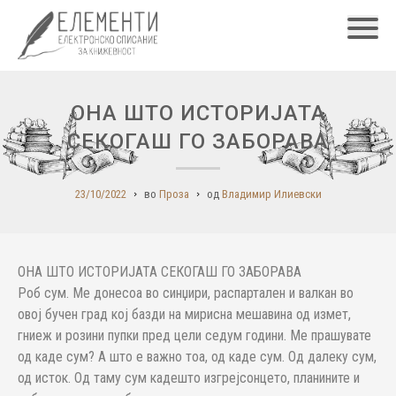
Главн
ОНА ШТО ИСТОРИЈАТА
СЕКОГАШ ГО ЗАБОРАВА
23/10/2022
во
Проза
од
Владимир Илиевски
ОНА ШТО ИСТОРИЈАТА СЕКОГАШ ГО ЗАБОРАВА
Роб сум. Ме донесоа во синџири, распартален и валкан во
овој бучен град кој базди на мирисна мешавина од измет,
гниеж и розини пупки пред цели седум години. Ме прашувате
од каде сум? А што е важно тоа, од каде сум. Од далеку сум,
од исток. Од таму сум кадешто изгрејсонцето, планините и