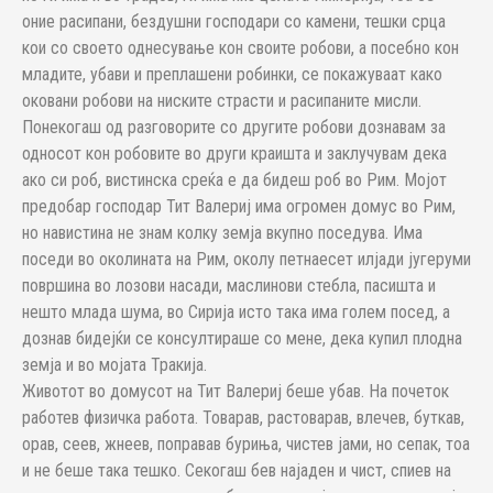
оние расипани, бездушни господари со камени, тешки срца
кои со своето однесување кон своите робови, а посебно кон
младите, убави и преплашени робинки, се покажуваат како
оковани робови на ниските страсти и расипаните мисли.
Понекогаш од разговорите со другите робови дознавам за
односот кон робовите во други краишта и заклучувам дека
ако си роб, вистинска среќа е да бидеш роб во Рим. Мојот
предобар господар Тит Валериј има огромен домус во Рим,
но навистина не знам колку земја вкупно поседува. Има
поседи во околината на Рим, околу петнаесет илјади југеруми
површина во лозови насади, маслинови стебла, пасишта и
нешто млада шума, во Сирија исто така има голем посед, а
дознав бидејќи се консултираше со мене, дека купил плодна
земја и во мојата Тракија.
Животот во домусот на Тит Валериј беше убав. На почеток
работев физичка работа. Товарав, растоварав, влечев, буткав,
орав, сеев, жнеев, поправав буриња, чистев јами, но сепак, тоа
и не беше така тешко. Секогаш бев најаден и чист, спиев на