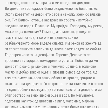
погледна, ништо не ме праша и ме поведе во домусот.
Во домот на господарот беше раздвижено, но беше тивко.
Околу креветот на девојчето стоеја неколку жени со влажни
очи. Тит Валериј стоеше настрана во собата и изгубено
гледаше во подот. Плачеше. Му пријдов. Господару, му реков,
може ли да помогнам? Помагај, ако можеш, ја подигна
главата, ме погледна со очи на давеник кои во
разбрануваното море виделе сламка. Им реков на жените да
ги тргнат тешките завеси за да влезе свеж воздух во собата.
Го допрев челото на девојчето. Гореше. Девојчето се
тресеше и ги мрдаше помодрените устиња. Побарав да ми
донесат ʼржано, јачменово и пченично брашно, маслиново
масло, и добар вински оцет. Направив смеса од сè тоа. Од
таквата смеса нанесов тенки облоги на вратот, градите и
стапалата на девојчето. Го покрив со тенка ткаенина и ѝ реков
на една робинка постојано да го топи челото на девојчето со
благ раствор на вино, вински оцет и вода. Во меѓувреме,
подготвив напиток од цветови на липа, маточина, мајчина
душичка, камилица и уште неколку други билки што не ви ги