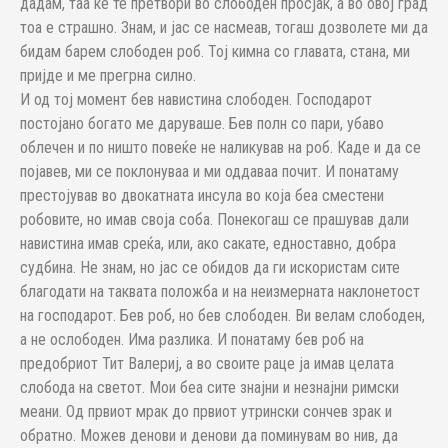
дадам, таа ќе те претвори во слободен просјак, а во овој град
тоа е страшно. Знам, и јас се насмеав, тогаш дозволете ми да
бидам барем слободен роб. Тој кимна со главата, стана, ми
пријде и ме прегрна силно.
И од тој момент бев навистина слободен. Господарот
постојано богато ме даруваше. Бев полн со пари, убаво
облечен и по ништо повеќе не наликував на роб. Каде и да се
појавев, ми се поклонуваа и ми оддаваа почит. И понатаму
престојував во двокатната инсула во која беа сместени
робовите, но имав своја соба. Понекогаш се прашував дали
навистина имав среќа, или, ако сакате, едноставно, добра
судбина. Не знам, но јас се обидов да ги искористам сите
благодати на таквата положба и на неизмерната наклонетост
на господарот. Бев роб, но бев слободен. Ви велам слободен,
а не ослободен. Има разлика. И понатаму бев роб на
предобриот Тит Валериј, а во своите раце ја имав целата
слобода на светот. Мои беа сите знајни и незнајни римски
меани. Од првиот мрак до првиот утрински сончев зрак и
обратно. Можев денови и денови да поминувам во нив, да