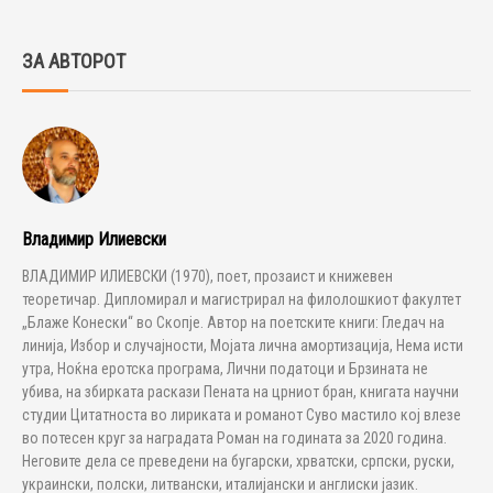
ЗА АВТОРОТ
Владимир Илиевски
ВЛАДИМИР ИЛИЕВСКИ (1970), поет, прозаист и книжевен
теоретичар. Дипломирал и магистрирал на филолошкиот факултет
„Блаже Конески“ во Скопје. Автор на поетските книги: Гледач на
линија, Избор и случајности, Мојата лична амортизација, Нема исти
утра, Ноќна еротска програма, Лични податоци и Брзината не
убива, на збирката раскази Пената на црниот бран, книгата научни
студии Цитатноста во лириката и романот Суво мастило кој влезе
во потесен круг за наградата Роман на годината за 2020 година.
Неговите дела се преведени на бугарски, хрватски, српски, руски,
украински, полски, литвански, италијански и англиски јазик.