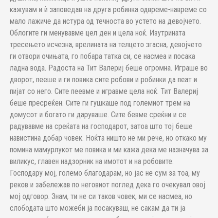
кажувам и ѝ заповедав на друга робинка одвреме-навреме со
мало лажиче да истура од течноста во устето на девојчето.
Облогите ги менувавме цел ден и цела ноќ. Изутрината
тресењето исчезна, врелината на телцето згасна, девојчето
ги отвори очињата, го побара татка си, се насмеа и посака
ладна вода. Радоста на Тит Валериј беше огромна. Играше во
дворот, пееше и ги повика сите робови и робинки да пеат и
пијат со него. Сите пеевме и игравме цела ноќ. Тит Валериј
беше пресреќен. Сите ги гушкаше под големиот трем на
домусот и богато ги даруваше. Сите бевме среќни и се
радувавме на среќата на господарот, затоа што тој беше
навистина добар човек. Ноќта ништо не ми рече, но откако му
помина мамурлукот ме повика и ми кажа дека ме назначува за
виликус, главен надзорник на имотот и на робовите.
Господару мој, големо благодарам, но јас не сум за тоа, му
реков и забележав по неговиот поглед дека го очекувал овој
мој одговор. Знам, ти не си таков човек, ми се насмеа, но
слободата што можеби ја посакуваш, не сакам да ти ја