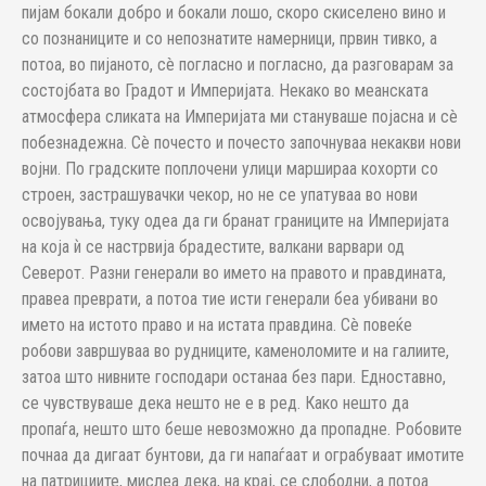
пијам бокали добро и бокали лошо, скоро скиселено вино и
со познаниците и со непознатите намерници, првин тивко, а
потоа, во пијаното, сè погласно и погласно, да разговарам за
состојбата во Градот и Империјата. Некако во меанската
атмосфера сликата на Империјата ми стануваше појасна и сè
побезнадежна. Сè почесто и почесто започнуваа некакви нови
војни. По градските поплочени улици маршираа кохорти со
строен, застрашувачки чекор, но не се упатуваа во нови
освојувања, туку одеа да ги бранат границите на Империјата
на која ѝ се настрвија брадестите, валкани варвари од
Северот. Разни генерали во името на правото и правдината,
правеа преврати, а потоа тие исти генерали беа убивани во
името на истото право и на истата правдина. Сè повеќе
робови завршуваа во рудниците, каменоломите и на галиите,
затоа што нивните господари останаа без пари. Едноставно,
се чувствуваше дека нешто не е в ред. Како нешто да
пропаѓа, нешто што беше невозможно да пропадне. Робовите
почнаа да дигаат бунтови, да ги напаѓаат и ограбуваат имотите
на патрициите, мислеа дека, на крај, се слободни, а потоа