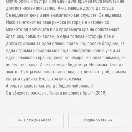
моите браќа и сестри и за еден долг прамен коса намотан на
долгиот нежен показалец. Аниа знаеше долго да слуша.
Се надевам дека и вие внимателно ме слушате. Се надевам.
Иако зачетокот на оваа римска историја е натопен со
млекото од волчицата и со пролеаната крв на сопствениот
брат, ова, сепак ви велам, е една голема историја. Ова е
долга приказна за еден славен подем, кој полека бледнее, за
една огромна невидена моќ која неповратно исчезнува и за
еден неминовен крај кој јасно се наѕира. Но, оваа приказна, ви
велам, не е моја. И не сакам да биде моја. Не сакам. Така да
знаете. Рим ја има својата историја, јас, неговиот роб, ја имам
својата судбина. Ете, затоа ви кажувам.
A зошто, кажете ми, јас да бидам заборавен?
Од збирката раскази „Пената на црниот бран“ (2018)
Преходна објава
Следна објава