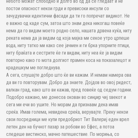
небото можат слободно и долго во од да се гледаат и не
постои опасност некои грди и превисоки инсули со
зачудувачки идентични фасади да ти го попречат видикот. Не
е важно од каде сум, затоа што знам дека никогаш повеќе
нема да го видам моето родно село, нашата дрвена куќа, ниту
реката нема да ја видам од која мајка ми секое утро црпеше
вода, ниту татко ми како сее јачмен и ги брка упорните птици,
ниту браќата и сестрите ќе ги видам, ниту неа ќе ја видам
повторно како го мота долгиот прамен коса на показалецот и
крадешкум ме погледнува.
А сега, слушајте добро што ќе ви кажам. И немам намера ова
да ви го повторувам. Добро да знаете. Дојдов во овој ридест,
валкан град, како што ви кажав, пред повеќе од седум години.
Подобро кажано, ме донесоа окован во синџир чиј ѕвекот и
сега ми ечи во ушите. Но морам да признаам дека имав
среќа. Имав голема, невидена среќа, верувајте. Преку некои
свои посредници ме купи предобриот Тит Валериј еден врел
летен ден на бучнот пазар за робови во Ефес, а потоа
следеше вистинско, мачно патешествие. По мориња, со