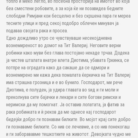
топло и меко легло, во посебна просторија на имотот во која
беа сместени робовите, а за која ќе ни позавидеа бедните
слободни Римјани кои бесцелно и без скршена пара ги мереа
тесните улици и пред секој подобро облечен минувач ја
подаваа својата рака и просеа.
Едно дождливо утро се чувствуваше несекојдневна
вознемиреност во домот на Тит Валериј. Неговите верни
робинки како муви без глава постојано некаде трчаа. Додека
ја чистев шталата внатре влета Диотима, убавата Гркинка, се
потпре на оградата како да сакаше да се одмори и
вознемирено ми кажа дека помалата ќеркичка на Тит Валериј
има страшна грозница и е во бунило. Господарот, ми рече
Диотима, е полуден, ја удира главата во ѕид и ги моли и
преколнува сите бајачки и лекари и сите богови римски и
неримски да му помогнат. Ја оставив лопатата, ја фатив за
рака робинката и ѝ реков да ме однесе кај господарот
бидејќи добро ги познавам билките. Во мојот крај сите добро
ги познаваме билките. Со нив се лечевме, а со нив понекогаш
и ги заборававме тешкотиите на животот. Девојката чудно ме