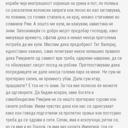
кораби чија внатрешност корнеше на урина и пот, по полиња
со расклатени воловски запреги кои лесно во кал заглавуваа,
по планини, со голиве стапала и, на крај, некако стигнавме во
славниов Рим. А зошто ме купи, ви кажувам, навистина не
знам. Запознавајќи го добро мојот предобар господар, како
минуваше времето, сфатив дека и немал некоја преголема
потреба да ме купи. Мислам дека предобриот Тит Валериј,
едноставно кажано, само почитувал некое непишано правило
дека Римјаните од самиот врв треба, одвреме-навреме, да си
го обновуваат својот посед на робови. Претпоставувам дека
посредниците не дале некоја голема пара за мене. Не сум ни
претерано силен, ни премногу убав. Дали сум итар,
прашувате? Е тоа не го знам. За тоа вие полесно ќе можете
да одговорите. Да бидам искрен, овие богати и
самобендисани Римјани не се нешто претерано сурови кон
своите робови. Имам чувство дека кон нас се однесуваат
како кон говеда подготвени за пролетно орање кои постојано
треба да се здрави и сити. Сепак, има и исклучоци, ретки се,
но ги има и во Градов, ги има низ целата Империја; тоа се