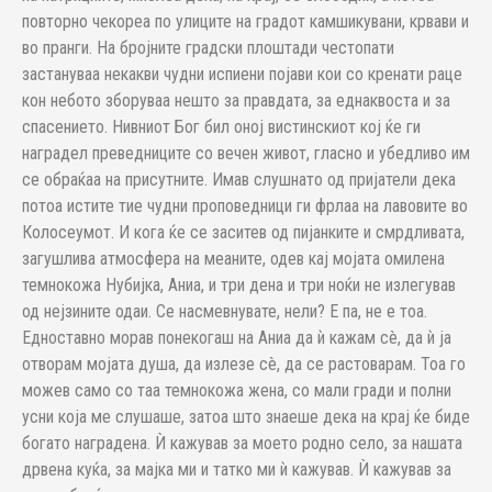
повторно чекореа по улиците на градот камшикувани, крвави и
во пранги. На бројните градски плоштади честопати
застануваа некакви чудни испиени појави кои со кренати раце
кон небото зборуваа нешто за правдата, за еднаквоста и за
спасението. Нивниот Бог бил оној вистинскиот кој ќе ги
наградел преведниците со вечен живот, гласно и убедливо им
се обраќаа на присутните. Имав слушнато од пријатели дека
потоа истите тие чудни проповедници ги фрлаа на лавовите во
Колосеумот. И кога ќе се заситев од пијанките и смрдливата,
загушлива атмосфера на меаните, одев кај мојата омилена
темнокожа Нубијка, Аниа, и три дена и три ноќи не излегував
од нејзините одаи. Се насмевнувате, нели? Е па, не е тоа.
Едноставно морав понекогаш на Аниа да ѝ кажам сè, да ѝ ја
отворам мојата душа, да излезе сè, да се растоварам. Тоа го
можев само со таа темнокожа жена, со мали гради и полни
усни која ме слушаше, затоа што знаеше дека на крај ќе биде
богато наградена. Ѝ кажував за моето родно село, за нашата
дрвена куќа, за мајка ми и татко ми ѝ кажував. Ѝ кажував за