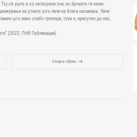
Тој сѐ уште е со затворени очи, но брчките ги нема.
вижување на усните што личи на блага насмевка. Личи
ламен што иако слабо трепери, тука е, присутен до нас,
та“ (2022, ПНВ Публикации)
Следна објава