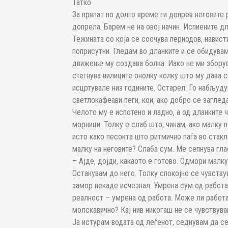
Татко
За првпат по долго време ги допрев неговите
допрела. Барем не на овој начин. Испиените д
Тежината со која се соочува периодов, навист
поприсутни. Гледам во дланките и се обидува
движење му создава болка. Иако не ми зборува
стегнува вилиците онолку колку што му дава с
исцртувале низ годините. Остарел. Го набљуду
светлокафеави пеги, кои, ако добро се заглед
Челото му е испотено и ладно, а од дланките
морници. Толку е слаб што, чинам, ако малку 
исто како песокта што ритмично паѓа во стакл
малку на неговите? Слаба сум. Ме сепнува глас
– Ајде, дојди, какаото е готово. Одмори малку
Останувам до него. Толку спокојно се чувств
замор некаде исчезнал. Умрена сум од работа.
реалност – умрена од работа. Може ли работа
молскавично? Кај нив никогаш не се чувствува
Ја истурам водата од леѓенот, седнувам да се