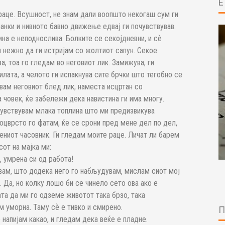
 раце. Всушност, не знам дали воопшто некогаш сум ги
ланки и нивното бавно движење едвај ги почувствував.
ина е неподнослива. Болките се секојдневни, и сѐ
м нежно да ги истријам со жолтиот сапун. Секое
, тоа го гледам во неговиот лик. Замижува, ги
илата, а челото ги испакнува сите брчки што тегобно се
вам неговиот блед лик, наместа исцртан со
а човек, ќе забележи дека навистина ги има многу.
 чувствувам млака топлина што ми предизвикува
поцврсто го фатам, ќе се срони пред мене дел по дел,
ениот часовник. Ги гледам моите раце. Личат ли барем
от на мајка ми:
, умрена си од работа!
увам, што додека него го набљудувам, мислам сиот мој
 Да, но колку лошо би се чинело сето ова ако е
та да ми го одземе животот така брзо, така
м уморна. Таму сѐ е тивко и смирено.
 напијам какао, и гледам дека веќе е пладне.