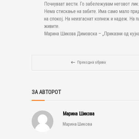
Почнуваат вести. Го забележувам неговот лик. 
Нема стискање на забите. Има само мало прид
на спокој. На неизгаснат копнеж и надеж. На п
живите.
Марина Шикова Димовска – „Приказни од кујна
Преходна објава
ЗА АВТОРОТ
Марина Шикова
Марина Шикова