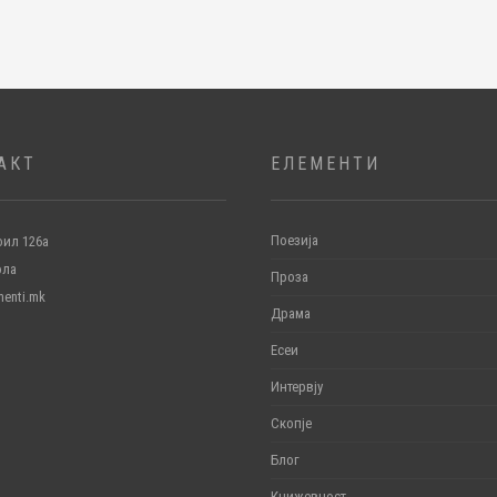
АКТ
ЕЛЕМЕНТИ
Поезија
ил 126а
ола
Проза
menti.mk
Драма
Есеи
Интервју
Скопје
Блог
Книжевност