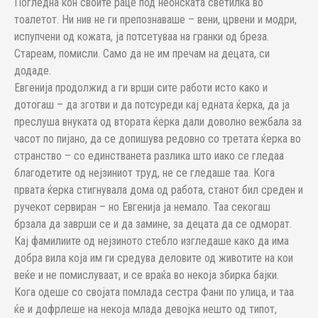
Погледна кон своите раце под неонската светилка во
тоалетот. Ни нив не ги препознаваше – вени, црвени и модри,
испупчени од кожата, ја потсетуваа на гранки од бреза.
Стареам, помисли. Само да не им пречам на децата, си
додаде.
Евгенија продолжид а ги врши сите работи исто како и
дотогаш – да зготви и да потсуреди кај едната ќерка, да ја
преслуша внуката од втората ќерка дали доволно вежбала за
часот по пијано, да се допишува редовно со третата ќерка во
странство – со единстванета разлика што иако се гледаа
благодетите од нејзиниот труд, не се гледаше таа. Кога
првата ќерка стигнувала дома од работа, станот бил среден и
ручекот сервиран – но Евгенија ја немало. Таа секогаш
брзала да заврши се и да замине, за децата да се одморат.
Кај фамилиите од нејзиното стебло изгледаше како да има
добра вила која им ги средува деловите од животите на кои
веќе и не помислуваат, и се враќа во некоја збирка бајки.
Кога одеше со својата помлада сестра Фани по улица, и таа
ќе и дофрлеше на некоја млада девојка нешто од типот,