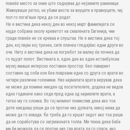
повеќе место за оние што седнуваа до нејзините раменици.
Живнуваше ретко, на убави вести за внуците и правнуците, чиј
пол го погаѓаше пред да се родат.
Не е вистина дека некој ден во некој март фамилијата се
најде собрана околу креветот на смалената Евгенија, чии
гради повеќе не се креваа и спуштаа. Не е вистина дека тој
ден, кој пијан кој трезен, сите плачеа гледајќис едни други во
очи. Ниту е вистина дека на погребот за малку ќе почнеа да
го пцујат попот. Вистината е, еден ден во еден истанбулски
музеј имаше интерсно поставен простор: бел лавиринт
составен од соби кои беа поврзани една со друга со врати во
четири различни големини. Низ најмалата врата верував дека
не може да помине ниеден од посетителите, додека не видов
едно годиначе како седи пред една од најмалите врати, а
татко му го слоика. Во тој момент помислив дека ако тоа
дете наеднаш реши да се протне низ дупката, никој нема да
може да го извади. Ќе треба да го кршат ѕидот ако тоа реши
да не соработува со загрижената толпа. Ми текна дека баба
ми би можела да се протне низ таа врата да го спаси, ако