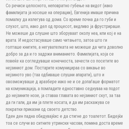
Со речиси целосното, неповратно губење на видот (иако
фамилијата ја носеше на операции), Евгенија имаше причина
помалку да излегува од дома. Со време почна да го губи и
слухот, што, иако дел од процесот, видливо ја фрустрираше.
Не можеше да слушне што зборуваат околу неа, или кој е на
врата. И недостасуваше само читањето, затоа што ги
голташе книгите, а негувателката не можеше да чита доволно
добро за да и го задржи вниманието. Фамилијата, која се
повеќе ка согледуваше конечноста, зачести со посетите во
нејзиниот дом. Постарите комуницираа со викање во
нејзиното уво (таа одбиваше слушни апарати), што и
овозможуваше д аразбере иако не и се допаѓаше форматот
на комуникација, а помладите едноставно седнуваа на подот
до нејзините нозе, ја ставаа главата во нејзиниот скут, за таа
да ги гали, да им ја плете косата, и да им раскажува се
пократки приказни од своето детство.
Еден ден падна обидувајќис е да стигне до тоалетот. Бидејќи
тоа се случи во ситните утрински часови, помина доста време