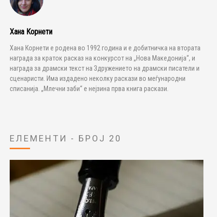
Хана Корнети
Хана Корнети е родена во 1992 година и е добитничка на втората
награда за краток расказ на конкурсот на „Нова Македонија“, и
награда за драмски текст на Здружението на драмски писатели и
сценаристи. Има издадено неколку раскази во меѓународни
списанија. „Млечни заби“ е нејзина прва книга раскази.
ЕЛЕМЕНТИ - БРОЈ 20