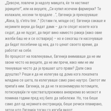
„Девојче, повлечи ја надолу маицата, ќе ти настинат
јајниците!“, или на внуците, „Си купил исечени фармерки? Те
излажале, носени ти продале …“, Евгенија ја прекоруваше:
„Alasa, lji, s’intru tinir…” (Остави ги, млади се). Евгенија сакаше и
нејзините внуки да бидат дами – да ги спојат нозете кога
седат, да не пцујат, да пијат вино наместо ракија (иако овие
желби баш не и се остварија) – но и секогаш ги насочуваше
да бидат посебични од неа, да го ценат своето време, да
работат на себе.
Во процесот на повлекување, Евгенија внимаваше да не им
ѕвони често на внуците, да не им пречи, иако ним не им
текнуваше често да ја прашаат што прави? Дали сака
друштво? Реши и да не излегува од дома кога локалната
младина се шета, па излегуваше само рано наутро. Светот им
припаѓа ним. Евгенија, за да не ги вознемирува потомците,
потиснувајќи ги чувствата,преживеа аневризма во мозкот и
поминаа години пред кој било да забележи. Но, тоа беше
само дел од нејзината екстракција, беше речиси планирано,
затоа што Евгенија тогаш го изгуби видот.