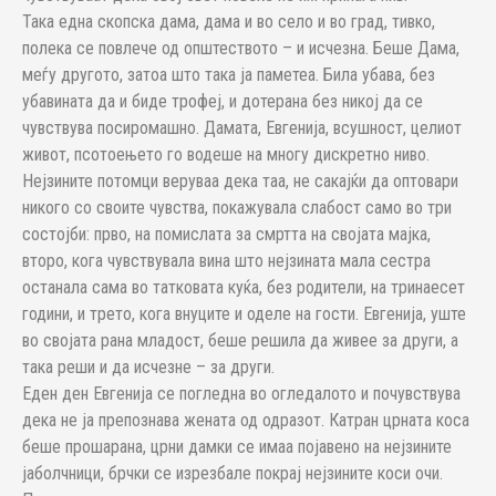
Така една скопска дама, дама и во село и во град, тивко,
полека се повлече од општеството – и исчезна. Беше Дама,
меѓу другото, затоа што така ја паметеа. Била убава, без
убавината да и биде трофеј, и дотерана без никој да се
чувствува посиромашно. Дамата, Евгенија, всушност, целиот
живот, псотоењето го водеше на многу дискретно ниво.
Нејзините потомци веруваа дека таа, не сакајќи да оптовари
никого со своите чувства, покажувала слабост само во три
состојби: прво, на помислата за смртта на својата мајка,
второ, кога чувствувала вина што нејзината мала сестра
останала сама во татковата куќа, без родители, на тринаесет
години, и трето, кога внуците и оделе на гости. Евгенија, уште
во својата рана младост, беше решила да живее за други, а
така реши и да исчезне – за други.
Еден ден Евгенија се погледна во огледалото и почувствува
дека не ја препознава жената од одразот. Катран црната коса
беше прошарана, црни дамки се имаа појавено на нејзините
јаболчници, брчки се изрезбале покрај нејзините коси очи.