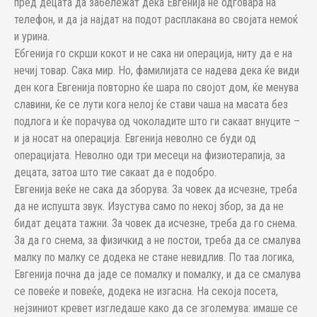
пред децата да забележат дека Евгенија не одговара на
телефон, и да ја најдат на подот расплакана во својата немоќ
и урина.
Ебгенија го скрши кокот и не сака ни операција, ниту да е на
нечиј товар. Сака мир. Но, фамилијата се надева дека ќе види
ден кога Евгенија повторно ќе шара по својот дом, ќе менува
славини, ќе се лути кога нелој ќе стави чаша на масата без
подлога и ќе порачува од чоколадите што ги сакаат внуците –
и ја носат на операција. Евгенија неволно се буди од
операцијата. Неволно оди три месеци на физиотерапија, за
децата, затоа што тие сакаат да е подобро.
Евгенија веќе не сака да зборува. За човек да исчезне, треба
да не испушта звук. Изустува само по некој збор, за да не
бидат децата тажни. За човек да исчезне, треба да го снема.
За да го снема, за физичкид а не постои, треба да се смалува
малку по малку се додека не стане невидлив. По таа логика,
Евгенија почна да јаде се помалку и помалку, и да се смалува
се повеќе и повеќе, додека не изгасна. На секоја посета,
нејзиниот кревет изгледаше како да се зголемува: имаше се