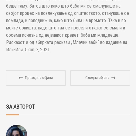
беше таму. Затоа што како што баба ми се смалуваше на
својот процес на повлекување од општеството, стануваше се
помлада, и поподвижна, како што била на времето. Така и во
моите соништа, каде што таа се пресели откако се смали и
сосема исчезна од нејзиниот кревет, баба ми младееше.
Расказот е од збирката раскази „Млечни заби“ во издание на
Или-Или, Скопје, 2021
Преходна објава
Следна објава
ЗА АВТОРОТ