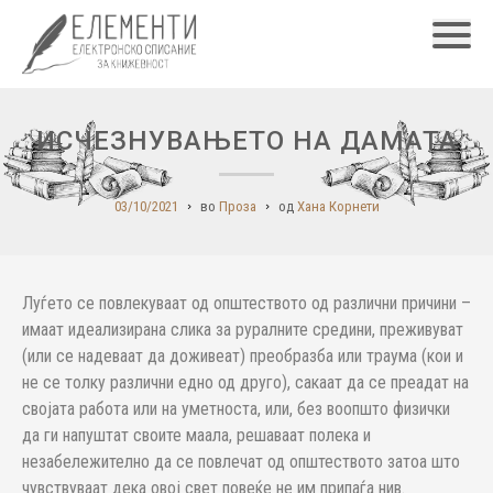
Главн
ИСЧЕЗНУВАЊЕТО НА ДАМАТА
03/10/2021
во
Проза
од
Хана Корнети
Луѓето се повлекуваат од општеството од различни причини –
имаат идеализирана слика за руралните средини, преживуват
(или се надеваат да доживеат) преобразба или траума (кои и
не се толку различни едно од друго), сакаат да се преадат на
својата работа или на уметноста, или, без воопшто физички
да ги напуштат своите маала, решаваат полека и
незабележително да се повлечат од општеството затоа што
чувствуваат дека овој свет повеќе не им припаѓа нив.