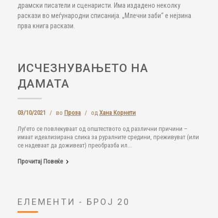
драмски писатели и сценаристи. Има издадено неколку
раскази во меѓународни списанија. „Млечни заби“ е нејзина
прва книга раскази.
ИСЧЕЗНУВАЊЕТО НА
ДАМАТА
03/10/2021
/
во
Проза
/
од
Хана Корнети
Луѓето се повлекуваат од општеството од различни причини –
имаат идеализирана слика за руралните средини, преживуват (или
се надеваат да доживеат) преобразба ил...
Прочитај Повеќе
ЕЛЕМЕНТИ - БРОЈ 20