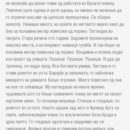
не можејќи да крене глава од работата во Брзата помош.
Повлече уште еднаш и уште еднаш, но никако не можеше да
го зграпчи оној миг на целосно препуштање. Се обѕрна
наоколу. Немаше никого, но куќите во неговото маало како да
беа за половина метар повисоки од порано. Погледна во
својата. Стара речиси сто години. Ѕидовите прокиснуваа на
неколку места, а на покривот живееја гулаби. И таа беше за
половина метар повисока од порано. Воздивна и полека појде
кон крајот од улицата. Пушеше. Пушеше. Пушеше. И дур да
трепнеш, се најде пред Иса-беговата џамија. Застана и го
стави џоинтот во уста. Барајќи ја запалката, го забележа
минарето на џамијата. Беше огромно. Многу повисоко од она
на кое се сеќаваше. Му изгледаше на некое мрачно
чудовиште што се беше скаменило токму во мигот на својот
најголем занес. Го полазија морници. Стоеше и гледаше, со
џоинтот во устата. Нешто шушна зад него и Арлинд бргу се
сврте, забележувајќи човек со исклучително бела брада и
црно палто. Го гледаше одозгора и зајадливо му се
смешкаше. Арлинд вресна и главечки потрча напред, кон