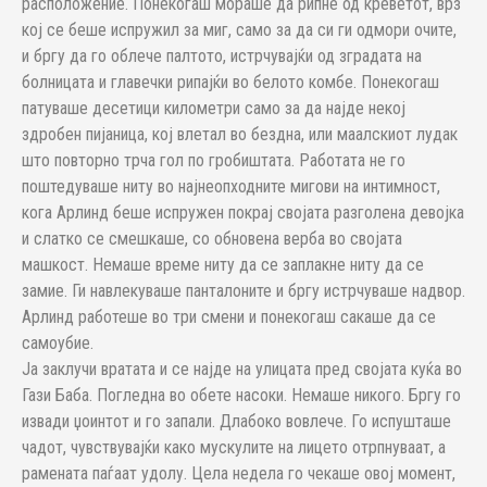
расположение. Понекогаш мораше да рипне од креветот, врз
кој се беше испружил за миг, само за да си ги одмори очите,
и бргу да го облече палтото, истрчувајќи од зградата на
болницата и главечки рипајќи во белото комбе. Понекогаш
патуваше десетици километри само за да најде некој
здробен пијаница, кој влетал во бездна, или маалскиот лудак
што повторно трча гол по гробиштата. Работата не го
поштедуваше ниту во најнеопходните мигови на интимност,
кога Арлинд беше испружен покрај својата разголена девојка
и слатко се смешкаше, со обновена верба во својата
машкост. Немаше време ниту да се заплакне ниту да се
замие. Ги навлекуваше панталоните и бргу истрчуваше надвор.
Арлинд работеше во три смени и понекогаш сакаше да се
самоубие.
Ја заклучи вратата и се најде на улицата пред својата куќа во
Гази Баба. Погледна во обете насоки. Немаше никого. Бргу го
извади џоинтот и го запали. Длабоко вовлече. Го испушташе
чадот, чувствувајќи како мускулите на лицето отрпнуваат, а
рамената паѓаат удолу. Цела недела го чекаше овој момент,