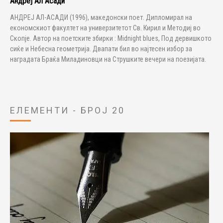
Андреј Ал Асади
АНДРЕЈ АЛ-АСАДИ (1996), македонски поет. Дипломирал на
економскиот факултет на универзитетот Св. Кирил и Методиј во
Скопје. Автор на поетските збирки : Midnight blues, Под дервишкото
сиќе и Небесна геометрија. Двапати бил во најтесен избор за
наградата Браќа Миладиновци на Струшките вечери на поезијата.
ЕЛЕМЕНТИ - БРОЈ 20