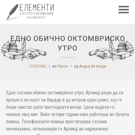
Главн
ЕДНО ОБИЧНО ОКТОМВРИСКО
УТРО
17/01/2022
во
Проза
од
Андреј Ал Асади
Едно сосема обично октомвриско утро, Арлинд реши да се
прошета по кејот на Вардар и да испуши еден џоинт, кој го
беше смотал уште претходната вечер. Цела недела го
чекаше овој миг. Веќе четири години како работеше во брзата
помош. Телефонските повици пристигнуваа сосема
неочекувано, затекнувајќи го Арлинд во најразлично