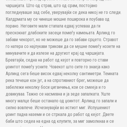
чаршијата. Што од страв, што од срам, постојано
погледнуваше зад себе, уверувајќи се дека никој не го следи.
Калдрмата му се чинеше мошне поширока и поубава од
порано. Неговите мали стапала едвај успеваа да ги
прескокнат длабоките засеци помеѓу камењата. Арлинд го
забави чекорот, но не можеше да го забави срцето. Стравот
го натера со најлукави трикови да се мушне помеѓу нозете на
минувачите и да излезе на другиот крај од чаршијата.
Бревтајќи, седна на работ од кејот и повторно го стави
џоинтот помеѓу усните. Човекот што сите го знаеја како
Арлинд сега беше висок едвај неколку сантиметри. Темната
река течеше кон југ, а на спротивниот брег, можеше да
забележи неколку боси циганчиња, кои се смееја и го
довикуваа. Тажно се насмевна и ја зеде запалката. Уште
многу малце беше останало од џоинтот. Арлинд го запали и
силно вовлече. Исчезнувајќи во истиот миг. Испушениот
џоинт падна наземи и се стркала до работ од кејот. Двете
баби што седеа на една од клупите, за миг замолкнаа и се