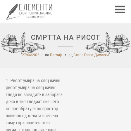
Главн
СМРТТА НА РИСОТ
27/04/2022
во
Поезија
од
Славе Ѓорго Димоски
1. Рисот умира на свој начин
рисот умира на свој начин:
гледа во ѕвездите и заборава
дека и тие гледаат низ него.
се преобратува во простор
повисок од целата вселена.
таму гори заветен оган.
ригаат од ѕвездените окна