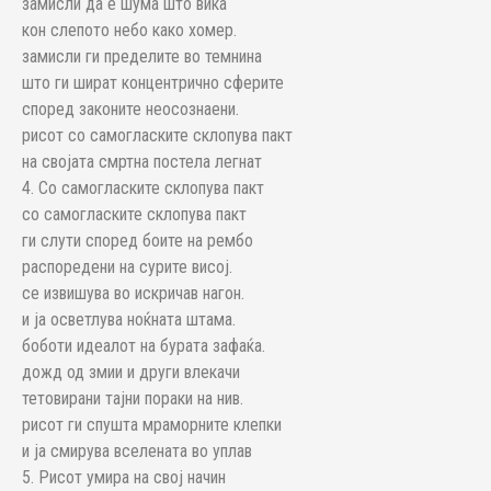
замисли да е шума што вика
кон слепото небо како хомер.
замисли ги пределите во темнина
што ги шират концентрично сферите
според законите неосознаени.
рисот со самогласките склопува пакт
на својата смртна постела легнат
4. Со самогласките склопува пакт
со самогласките склопува пакт
ги слути според боите на рембо
распоредени на сурите висој.
се извишува во искричав нагон.
и ја осветлува ноќната штама.
боботи идеалот на бурата зафаќа.
дожд од змии и други влекачи
тетовирани тајни пораки на нив.
рисот ги спушта мраморните клепки
и ја смирува вселената во уплав
5. Рисот умира на свој начин