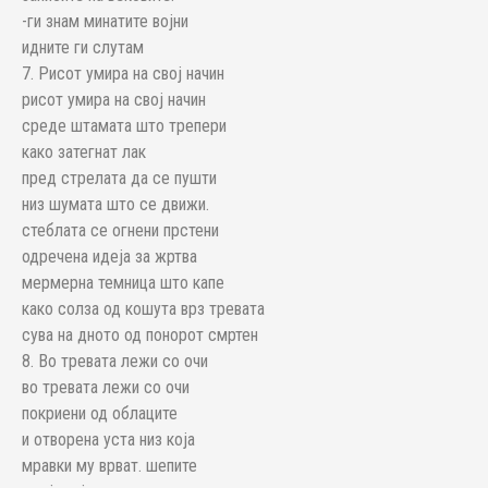
-ги знам минатите војни
идните ги слутам
7. Рисот умира на свој начин
рисот умира на свој начин
среде штамата што трепери
како затегнат лак
пред стрелата да се пушти
низ шумата што се движи.
стеблата се огнени прстени
одречена идеја за жртва
мермерна темница што капе
како солза од кошута врз тревата
сува на дното од понорот смртен
8. Во тревата лежи со очи
во тревата лежи со очи
покриени од облаците
и отворена уста низ која
мравки му врват. шепите