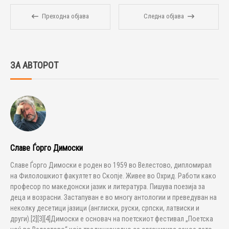
Преходна објава
Следна објава
ЗА АВТОРОТ
Славе Ѓорго Димоски
Славе Ѓорго Димоски е роден во 1959 во Велестово, дипломирал
на Филолошкиот факултет во Скопје. Живее во Охрид. Работи како
професор по македонски јазик и литература. Пишува поезија за
деца и возрасни. Застапуван е во многу антологии и преведуван на
неколку десетици јазици (англиски, руски, српски, латвиски и
други).[2][3][4]Димоски е основач на поетскиот фестивал „Поетска