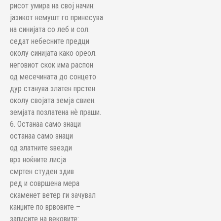
рисот умира на свој начин:
јазикот немушт го принесува
на синијата со леб и сол.
седат небесните предци
околу синијата како ореол.
неговиот скок има распон
од месечината до сонцето
дур станува златен прстен
околу својата земја свиен.
земјата позлатена нѐ праши.
6. Останаа само знаци
останаа само знаци
од златните ѕвезди
врз ноќните лисја
смртен студен здив
ред и совршена мера
скаменет ветер ги зачувал
канџите по врвовите –
записите на вековите: