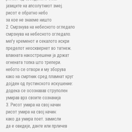
јазиците на апсолутниот змеј.
рисот е обратно небо
за кое не знаеме ништо
2. Смрзнува на небесното огледало
смрзнува на небесното огледало.
меѓу кременот и секалото искри
пределот неосквернет во татнеж.
влакната накострешени ја држат
огнената топка што трепери.
небото се отвори и му зборува
како на смртник сред пламнат круг
дојден од пустинското искушение:
додека се осознавав струполен
умирав врз своите сознанија
3. Рисот умира на свој начин
рисот умира на свој начин:
како да умира поет. замисли
да е овидије, данте или прличев