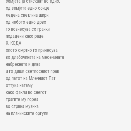
земјата ја стискаат во едно.
од земјата едно сонце
ледена светлина шири.
од небото едно дрво
го вознесува со гранки
подадени како раце.
9. КОДА
окото смртно го принесува
во длабочината на месечината
набрекната и дива
и го диши светлосниот прав
од патот на Млечниот Пат
оттука натаму
како факли во снегот
трагите му гореа
во стрвна музика
на планинските оргули