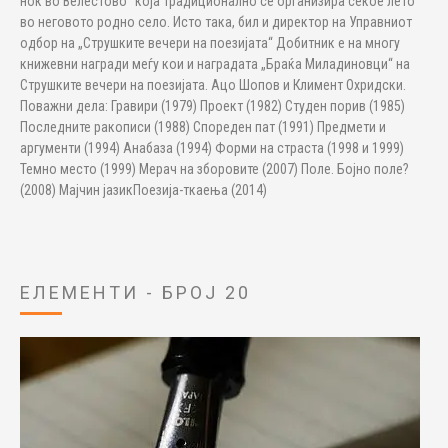
ноќ во Велестово“ која традиционално се организира секое лето
во неговото родно село. Исто така, бил и директор на Управниот
одбор на „Струшките вечери на поезијата“ Добитник е на многу
книжевни награди меѓу кои и наградата „Браќа Миладиновци“ на
Струшките вечери на поезијата. Ацо Шопов и Климент Охридски.
Поважни дела: Гравири (1979) Проект (1982) Студен порив (1985)
Последните ракописи (1988) Спореден пат (1991) Предмети и
аргументи (1994) Анабаза (1994) Форми на страста (1998 и 1999)
Темно место (1999) Мерач на зборовите (2007) Поле. Бојно поле?
(2008) Мајчин јазикПоезија-ткаења (2014)
ЕЛЕМЕНТИ - БРОЈ 20