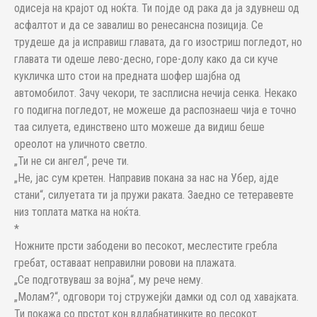
одисеја на крајот од ноќта. Ти појде од рака да ја здувнеш од
асфалтот и да се завалиш во ренесансна позиција. Се
трудеше да ја исправиш главата, да го изостриш погледот, но
главата ти одеше лево-десно, горе-долу како да си куче
кукличка што стои на предната шофер шајбна од
автомобилот. Зачу чекори, те засплисна нечија сенка. Некако
го подигна погледот, не можеше да распознаеш чија е точно
таа силуета, единствено што можеше да видиш беше
ореолот на уличното светло.
„Ти не си ангел“, рече ти.
„Не, јас сум кретен. Направив покана за нас на Убер, ајде
стани“, силуетата ти ја пружи раката. Заедно се тетеравевте
низ топлата матка на ноќта.
*
Ножните прсти забодени во песокот, меслестите гребла
гребат, оставаат неправилни ровови на плажата.
„Се подготвуваш за војна“, му рече нему.
„Молам?“, одговори тој стружејќи дамки од сол од хавајката.
Ти покажа со прстот кон вдлабнатинките во песокот.