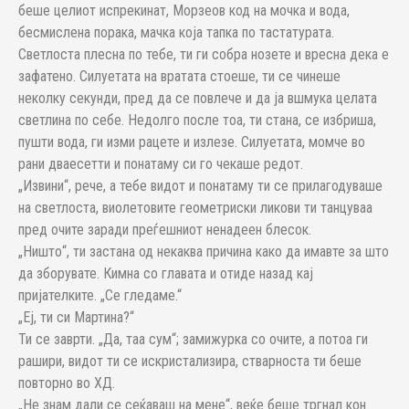
беше целиот испрекинат, Морзеов код на мочка и вода,
бесмислена порака, мачка која тапка по тастатурата.
Светлоста плесна по тебе, ти ги собра нозете и вресна дека е
зафатено. Силуетата на вратата стоеше, ти се чинеше
неколку секунди, пред да се повлече и да ја вшмука целата
светлина по себе. Недолго после тоа, ти стана, се избриша,
пушти вода, ги изми рацете и излезе. Силуетата, момче во
рани дваесетти и понатаму си го чекаше редот.
„Извини“, рече, а тебе видот и понатаму ти се прилагодуваше
на светлоста, виолетовите геометриски ликови ти танцуваа
пред очите заради преѓешниот ненадеен блесок.
„Ништо“, ти застана од некаква причина како да имавте за што
да зборувате. Кимна со главата и отиде назад кај
пријателките. „Се гледаме.“
„Еј, ти си Мартина?“
Ти се заврти. „Да, таа сум“; замижурка со очите, а потоа ги
рашири, видот ти се искристализира, стварноста ти беше
повторно во ХД.
„Не знам дали се сеќаваш на мене“, веќе беше тргнал кон