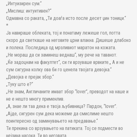
„Интуизирен сум.“
„Мислиш: интуитивен?“
Одмавна со раката, „Ти доаѓа исто после десет џин тоници.“
*
Ја навираше облеката, тој и понатаму лежеше гол, потта
скоро да светкаше на неговите црни влакна. Дишеше длабоко
и полека. Последица од мрзливиот маратон на кожата.
„Не мораш да си заминеш веднаш“, му рече на таванот.
„Ќе задоцнам на факултет“, си ги врзуваше врвките.„ А и не
сум сигурна колку ова би го ценела твојата девојка.“
„Девојка е прејак збор.“
„Туку што е?“
„Не знам, Англичаните имаат збор “lover”, преводот на наше и
не е нешто многу применлив.
„А, знае ли таа дека е твоја љубивница? Пардон, “lover”.
„Ајде, сигурен сум дека можеме да смислиме нешто
поинтересно од заминувањето на предавање.“
Ти прекина со врзувањето на патиката. Тој се подмести во
нејзина насока. Ти во неговата.