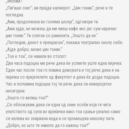
„Молам?“
„Паѓаше снег“, ви пријде калнерот. „Џин тоник“, рече и те
погледна.
„Ами, продолжена во голема шолја“, одговори ти.
„Ама ајде, не можеш да ми пиеш кафе ако јас сум нарачал
џин тоник.“ Ти слегна со рамената. „Зошто да не.“
„Погледни, денот е прекрасен“, покажа театрално околу себе.
„Ајде добро, може џин тоник.“
„Тоа е тоа“, се навали во столот.
Два часа подоцна ми рече дека ќе успиете уште една пијачка.
Еден час после тоа го повика девојката и тој рече дека е на
пијачка со пријателите од факултет и дека ќе дојде подоцна.
Час и половина подоцна тој ти рече дека си неверојатно
несигурна.
„Зошто го велиш тоа?“
„Се обложувам дека си една од оние особи која ги чита
упатството од супа во вреќичка иако тоа срање реално само
се излева во зовриена вода и се промешува неколку пати.
„Добро, но што те навело да го кажеш тоа?“