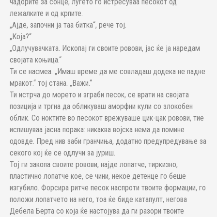
чадорите за сонце, луѓето го истресуваа песокот од
лежалките и од крпите.
„Ајде, започни ја таа битка“, рече тој.
„Која?“
„Одлучувачката. Ископај ги своите ровови, јас ќе ја наредам
својата коњица.“
Ти се насмеа. „Имаш време да ме совладаш додека не падне
мракот.“ тој стана. „Важи.“
Ти истрча до морето и зграби песок, се врати на својата
позиција и тргна да обликуваш аморфни кули со злокобен
облик. Со ноктите во песокот врежуваше цик-цак ровови, тие
испишуваа јасна порака: никаква војска нема да помине
одовде. Пред нив заби гранчиња, додатно предупредување за
секого кој ќе се одлучи за јуриш.
Тој ги закопа своите ровови, најде лопатче, тиркизно,
пластично лопатче кое, се чини, некое детенце го беше
изгубило. Форсира ритче песок наспроти твоите формации, го
положи лопатчето на него, тоа ќе биде катапулт, негова
Дебела Берта со која ќе настојува да ги разори твоите