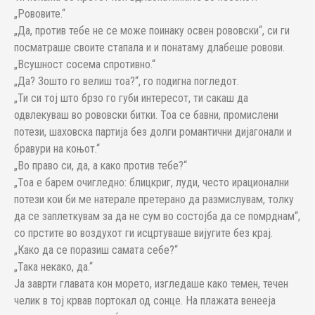
„Рововите.“
„Да, против тебе не се може поинаку освен рововски“, си ги
посматраше своите стапала и и понатаму длабеше ровови.
„Всушност сосема спротивно.“
„Да? Зошто го велиш тоа?“, го подигна погледот.
„Ти си тој што брзо го губи интересот, ти сакаш да
одвлекуваш во рововски битки. Тоа се бавни, промислени
потези, шаховска партија без долги романтични дијагонали и
бравури на коњот.“
„Во право си, да, а како против тебе?“
„Тоа е барем очигледно: блицкриг, луди, често ирационални
потези кои би ме натерале претерано да размислувам, толку
да се заплеткувам за да не сум во состојба да се помрднам“,
со прстите во воздухот ги исцртуваше вијугите без крај.
„Како да се поразиш самата себе?“
„Така некако, да.“
Ја заврти главата кон морето, изгледаше како темен, течен
челик в тој крвав портокал од сонце. На плажата венееја