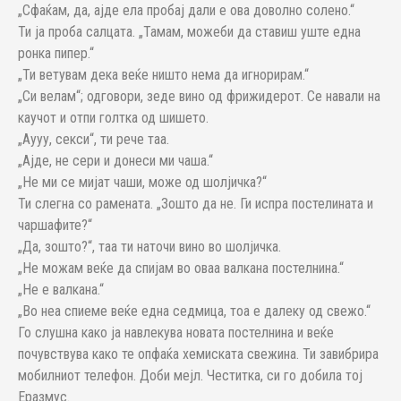
„Сфаќам, да, ајде ела пробај дали е ова доволно солено.“
Ти ја проба салцата. „Тамам, можеби да ставиш уште една
ронка пипер.“
„Ти ветувам дека веќе ништо нема да игнорирам.“
„Си велам“; одговори, зеде вино од фрижидерот. Се навали на
каучот и отпи голтка од шишето.
„Аууу, секси“, ти рече таа.
„Ајде, не сери и донеси ми чаша.“
„Не ми се мијат чаши, може од шолјичка?“
Ти слегна со рамената. „Зошто да не. Ги испра постелината и
чаршафите?“
„Да, зошто?“, таа ти наточи вино во шолјичка.
„Не можам веќе да спијам во оваа валкана постелнина.“
„Не е валкана.“
„Во неа спиеме веќе една седмица, тоа е далеку од свежо.“
Го слушна како ја навлекува новата постелнина и веќе
почувствува како те опфаќа хемиската свежина. Ти завибрира
мобилниот телефон. Доби мејл. Честитка, си го добила тој
Еразмус.