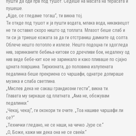
пушти да оди прв под тушот. Седеше на масата на терасата и
пушеше.
„Ајде, се гледаме тогаш“, ти викна тој.
Ти отиде под тушот и ја пушти водата, млака вода, никаквецот
не ти оставил скоро ништо од топлата. Млазот беше слаб и
ти си ја триеше кожата за да ги отстраниш дамките од солта.
Облече нешто потопло и излезе. Нешто подоцна ги здогледа
нив, заринканите бебиња-китови со дречливи бои, недалеку од
нив виде бебе-кит кое не заринкало и како пливаше по сјајно
црната површина. Тиркизната, до половина излупената
педалинка беше прекриена со чаршафи, однатре допираше
музика и слаба светлина.
„Мислев дека не сакаш грандиозни гести“, викна ти.
Главата му ѕиркаше од платната. „Ама не, обожувам
педалинки.“
„Чекај, чекај“, ги ококори ти очите. „Тоа нашиве чаршафи ли
се?“
„Технички гледано, не се наши, на чичко Јуре се.“
„О, Боже, кажи ми дека она не се свеќи.“