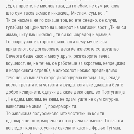
„Еј, еј, прости, не мислев така, да го ебам, не сум јас крив
што сум таков акмак и никаквец. Мислам, сум, но …“
Ти се насмеа, не го сакаше тоа, но ете сеедно, се случи,
гулабица од црнилото на шеширот на маѓионичарот. „Ти не си
акмак, ниту пак никаквец, ти си коњокрадец и арамија.
Го завршувавте второто шише кога нему му се јави
пријателот, се договоривте дека ќе излезете со друштво.
Вечерта беше како и многу други, разговорите течеа,
всушност, не, не течеа, се работеше за вкрстена, непрецизна
и испрекината стрелба, а алкохолот некако предвидливо
течеше низ вашата скоро дислоцирана вилица. Тој, некаде
после третата или четвртата рунда, кога вие двајцата бевте
добро испијанети, одлучи да каже дека одиш во Португалија.
„Не одам, мислам, не знам, не одам, уште не сум сигурна,
навистина не знам …“, промрмори ти.
Те заплиснаа полуосмислените честитки на кои ти
одговараше со мрморење и со згрчена насмевка. Го заврти
погледот кон него, усните свиснати како на Фрањо Туѓман,