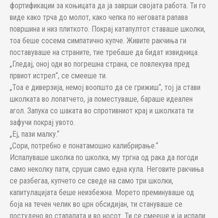
фортификации за коњицата да ја заврши својата работа. Ти го
виде како трча до молот, како чепка по неговата рапава
површина и низ плиткото. Покрај катапултот ставаше школки,
тоа беше сосема симпатично купче. Живите ракчиња ги
поставуваше на страните, тие требаше да бидат извидница.
„Гледај, оној оди во погрешна страна, се повлекува пред
првиот истрел“, се смееше ти.
„Тоа е диверзија, немој воопшто да се грижиш“, тој ја стави
школката во лопатчето, ја поместуваше, бараше идеален
агол. Запука со шаката во спротивниот крај и школката ти
зафучи покрај увото.
„Еј, пази малку.“
„Сори, потребно е понатамошно калибрирање.“
Испалуваше школка по школка, му тргна од рака да погоди
само неколку пати, сруши само една кула. Неговите ракчиња
се разбегаа, купчето се сведе на само три школки,
капитулацијата беше неизбежна. Морето преминуваше од
боја на течен челик во црн обсидијан, ти стануваше се
постудено во стапалата и во носот. Ти се смееше и ја испали