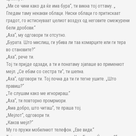
„Ми се чини како да ќе има бура“, ти викна тој оттаму. „
Гледам таму некакви облаци. Ниски облаци го притискаат
градот, го истиснуваат целиот воздух од неговите смежурени
бели дробови.“
„Аха“, му одговори ти отсутно.
„Бурата. Што мислиш, ги убива ли таа комарците или ги тера
во становите?“
„Аха“, рече ти.
Тој ти пријде одзади, а ти и понатаму зјапаше во примениот
мејл. „Се ебам со сестра ти“, ти шепна.
„Аха“, одговори ти. Тој почна да ти ги тегне ушите. „Што
правиш?“
„Те слушам како ме игнорираш.“
„Аха“, ти повторно промрмори.
„Ама добро, што читаш“, те праша тој.
„Мејлот“, одговори ти.
„Каков мејл?“
Му го пружи мобилниот телефон. „Еве види.“