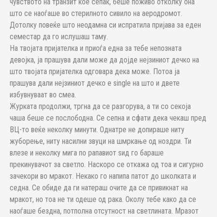
чувството на транзит кое сепак, беше поживо отколку она
што се наоѓаше во стерилното сивило на аеродромот.
Дотолку повеќе што неодамна си испратила пријава за еден
семестар да го ислушаш таму.
На твојата пријателка и приоѓа една за тебе непозната
девојка, ја прашува дали може да дојде нејзиниот дечко на
што твојата пријателка одговара дека може. Потоа ја
прашува дали нејзиниот дечко е single на што и двете
избувнуваат во смеа.
Журката продолжи, тргна да се разгорува, а ти со секоја
чаша беше се послободна. Се сепна и сфати дека чекаш пред
ВЦ-то веќе неколку минути. Однатре не допираше ниту
жуборење, ниту насилни звуци на шмркање од ноздри. Ти
влезе и неколку мига по рапавиот ѕид го бараше
прекинувачот за светло. Наскоро се откажа од тоа и сигурно
зачекори во мракот. Некако го напипа патот до школката и
седна. Се обиде да ги натераш очите да се привикнат на
мракот, но тоа не ти одеше од рака. Околу тебе како да се
наоѓаше бездна, потполна отсутност на светлината. Мразот