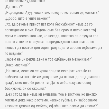
на потполни будалаштини.“
„Од типот?“
„Родендени. Аууу, честитам, некој те истиснал од матката.“
„Добро, што е уште важно?“
„Ух, да речеме првиот пат кога бескуќникот нема да го
погледнеме в очи. Родени сме без срам и лесно кога тој
срам е насочен кон нас, но некаде, попатно се случува тоа
нешто и тие ни стануваат непредвидливи како внатре во
нашиот да постои цел еден град којшто свесно одбиваме да
го видиме.“
„Зарем не би рекла дека е тоа одбранбен механизам?“
„Како мислиш?“
„Не знам, мене ми се крши срцето секојпат кога ќе ги
забележам, кога ќе им допуштам да станат дел од „нашиот
град“, како што би рекла ти. Да го забележувам секој
бескуќник, би се скршил.“
„Без страдање нема ни емпатија, тоа е вистина, но некако
мислам дека како растеме, некако губиме, ги забораваме
важните делови од себеси, сфаќаш што сакам да кажам?“