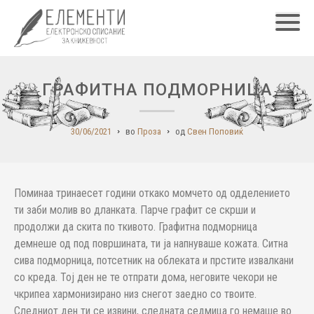
Главн
ГРАФИТНА ПОДМОРНИЦА
30/06/2021
во
Проза
од
Свен Поповиќ
Поминаа тринаесет години откако момчето од одделението
ти заби молив во дланката. Парче графит се скрши и
продолжи да скита по ткивото. Графитна подморница
демнеше од под површината, ти ја напнуваше кожата. Ситна
сива подморница, потсетник на облеката и прстите извалкани
со креда. Тој ден не те отпрати дома, неговите чекори не
чкрипеа хармонизирано низ снегот заедно со твоите.
Следниот ден ти се извини, следната седмица го немаше во