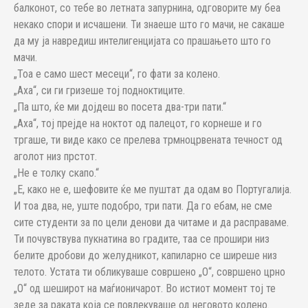
балконот, со тебе во летната запурнина, одговорите му беа
некако спори и исчашени. Ти знаеше што го мачи, не сакаше
да му ја навредиш интелигенцијата со прашањето што го
мачи.
„Тоа е само шест месеци“, го фати за колено.
„Аха“, си ги гризеше тој подноктиците.
„Па што, ќе ми дојдеш во посета два-три пати.“
„Аха“, тој прејде на ноктот од палецот, го корнеше и го
тргаше, ти виде како се прелева трмноцрвената течност од
аголот низ прстот.
„Не е толку скапо.“
„Е, како не е, шефовите ќе ме пуштат да одам во Португалија.
И тоа два, не, уште подобро, три пати. Да го ебам, не сме
сите студенти за по цели денови да читаме и да расправаме.
Ти почувствува пукнатина во градите, таа се прошири низ
белите дробови до желудникот, капиларно се ширеше низ
телото. Устата ти обликуваше совршено „О“, совршено црно
„О“ од шеширот на маѓионичарот. Во истиот момент тој те
зеде за раката која се повлекуваше од неговото колено.