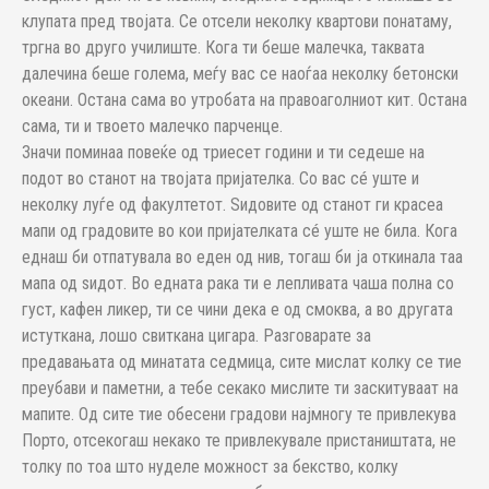
клупата пред твојата. Се отсели неколку квартови понатаму,
тргна во друго училиште. Кога ти беше малечка, таквата
далечина беше голема, меѓу вас се наоѓаа неколку бетонски
океани. Остана сама во утробата на правоаголниот кит. Остана
сама, ти и твоето малечко парченце.
Значи поминаа повеќе од триесет години и ти седеше на
подот во станот на твојата пријателка. Со вас сé уште и
неколку луѓе од факултетот. Ѕидовите од станот ги красеа
мапи од градовите во кои пријателката сé уште не била. Кога
еднаш би отпатувала во еден од нив, тогаш би ја откинала таа
мапа од ѕидот. Во едната рака ти е лепливата чаша полна со
густ, кафен ликер, ти се чини дека е од смоква, а во другата
истуткана, лошо свиткана цигара. Разговарате за
предавањата од минатата седмица, сите мислат колку се тие
преубави и паметни, а тебе секако мислите ти заскитуваат на
мапите. Од сите тие обесени градови најмногу те привлекува
Порто, отсекогаш некако те привлекувале пристаништата, не
толку по тоа што нуделе можност за бекство, колку