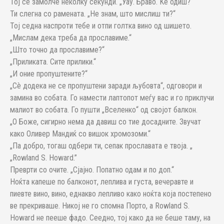
Тој се замолче неколку секунди. „Уау. Браво. Ќе одиш?“
Ти слегна со рамената. „Не знам, што мислиш ти?“
Тој седна наспроти тебе и отпи голтка вино од шишето.
„Мислам дека треба да прославиме.“
„Што точно да прославиме?“
„Приликата. Сите прилики.“
„И оние пропуштените?“
„Сè додека не се пропуштени заради љубовта“, одговори и
замина во собата. Го намести лаптопот меѓу вас и го приклучи
малиот во собата. Го пушти „Вселенко“ од својот балкон.
„О Боже, сигирно нема да давиш со тие досадните. Звучат
како Оливер Мандиќ со вишок хромозоми.“
„Па добро, тогаш одбери ти, сепак прославата е твоја. „
„Rowland S. Howard.”
Преврти со очите. „Сјајно. Попатно одам и по доп.“
Ноќта капеше по балконот, леплива и густа, вечеравте и
пиевте вино, вино, еднакво лепливо како ноќта која постепено
ве прекриваше. Никој не го спомна Порто, а Rowland S.
Howard не пееше фадо. Сеедно, тој како да не беше таму, на