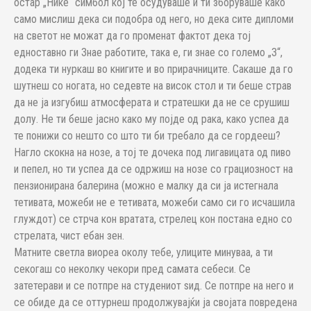
остар „Нике“ симбол кој те осудуваше и ти зборуваше како
само мислиш дека си подобра од него, но дека сите дипломи
на светот не можат да го променат фактот дека тој
едноставно ги Знае работите, така е, ги знае со големо „З“,
додека ти нуркаш во книгите и во прирачниците. Сакаше да го
шутнеш со ногата, но седевте на висок стол и ти беше страв
да не ја изгубиш атмосферата и стратешки да не се срушиш
долу. Не ти беше јасно како му појде од рака, како успеа да
те понижи со нешто со што ти би требало да се гордееш?
Нагло скокна на нозе, а тој те дочека под лигавицата од пиво
и пепел, но ти успеа да се одржиш на нозе со грациозност на
пензионирана балерина (можно е малку да си ја истегнала
тетивата, можеби не е тетивата, можеби само си го исчашила
глуждот) се стрча кон вратата, стрелец кон постана едно со
стрелата, чист ебан зен.
Матните светла виореа околу тебе, улиците минуваа, а ти
секогаш со неколку чекори пред самата себеси. Се
затетерави и се потпре на студениот ѕид. Се потпре на него и
се обиде да се оттурнеш продолжувајќи ја својата повредена