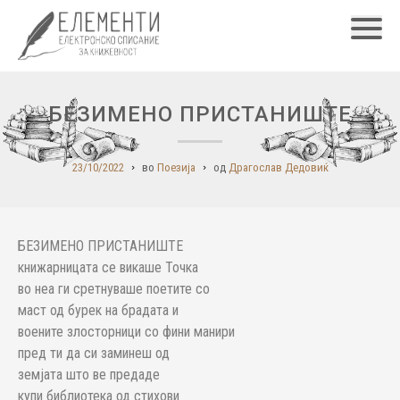
Главн
БЕЗИМЕНО ПРИСТАНИШТЕ
23/10/2022
во
Поезија
од
Драгослав Дедовиќ
БЕЗИМЕНО ПРИСТАНИШТЕ
книжарницата се викаше Точка
во неа ги сретнуваше поетите со
маст од бурек на брадата и
воените злосторници со фини манири
пред ти да си заминеш од
земјата што ве предаде
купи библиотека од стихови