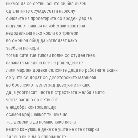
никако да се сетиш зошто си бил очаен
од златните осумдесетти наоколу
синовите на пролетерите со вроден дар за
надуеност синови на избегани капетани
недоделкани како коали со трегери
во смешен обид да изгледаат како
заебани панкери
тогаш сите тие типови полни со студен гнев
палавата младина пее на родендените
лили марлен додека селските деца по работните акции
се уште се дерат со десетерските маршеви
во босанскиот велеград девојките никако
да ја усогласат честа и страстната желба зашто
честа заедно со петингот
е надобра контрацепција
осамен крај шанкот ти чекаше
таа деценија да помине како казна
нешто кажуваше дека се уште не сте стварни
дадено ви е да с епронајдете