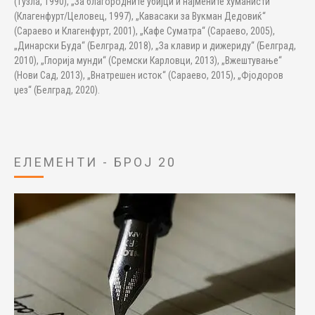
(Тузла, 1990), „За благородните убијци и најмените хуманисти“
(Клагенфурт/Целовец, 1997), „Кавасаки за Вукман Дедовиќ“
(Сараево и Клагенфурт, 2001), „Кафе Суматра“ (Сараево, 2005),
„Динарски Буда“ (Белград, 2018), „За клавир и дижериду“ (Белград,
2010), „Глорија мунди“ (Сремски Карловци, 2013), „Вжештување“
(Нови Сад, 2013), „Внатрешен исток“ (Сараево, 2015), „Фјодоров
џез“ (Белград, 2020).
ЕЛЕМЕНТИ - БРОЈ 20