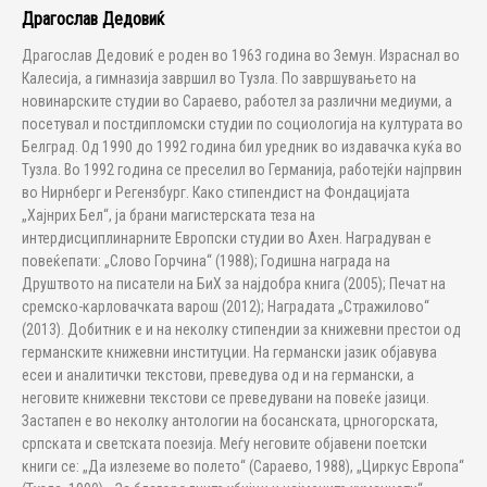
Драгослав Дедовиќ
Драгослав Дедовиќ е роден во 1963 година во Земун. Израснал во
Калесија, а гимназија завршил во Тузла. По завршувањето на
новинарските студии во Сараево, работел за различни медиуми, а
посетувал и постдипломски студии по социологија на културата во
Белград. Од 1990 до 1992 година бил уредник во издавачка куќа во
Тузла. Во 1992 година се преселил во Германија, работејќи најпрвин
во Нирнберг и Регензбург. Како стипендист на Фондацијата
„Хајнрих Бел“, ја брани магистерската теза на
интердисциплинарните Европски студии во Ахен. Наградуван е
повеќепати: „Слово Горчина“ (1988); Годишна награда на
Друштвото на писатели на БиХ за најдобра книга (2005); Печат на
сремско-карловачката варош (2012); Наградата „Стражилово“
(2013). Добитник е и на неколку стипендии за книжевни престои од
германските книжевни институции. На германски јазик објавува
есеи и аналитички текстови, преведува од и на германски, а
неговите книжевни текстови се преведувани на повеќе јазици.
Застапен е во неколку антологии на босанската, црногорската,
српската и светската поезија. Меѓу неговите објавени поетски
книги се: „Да излеземе во полето“ (Сараево, 1988), „Циркус Европа“