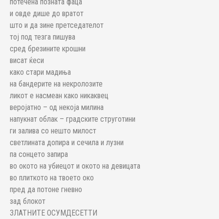
потечена позната фаца
и овде дише до вратот
што и да зине претседателот
тој под тезга пишува
сред брезините крошни
висат ќеси
како стари мадиња
на бандерите на некролозите
ликот е насмеан како никаквец
веројатно – од некоја милина
напукнат облак – градските струготини
ги залива со нешто милост
светлината допира и сечила и лузни
па сонцето запира
во окото на убиецот и окото на девицата
во плиткото на твоето око
пред да потоне гневно
зад блокот
ЗЛАТНИТЕ ОСУМДЕСЕТТИ