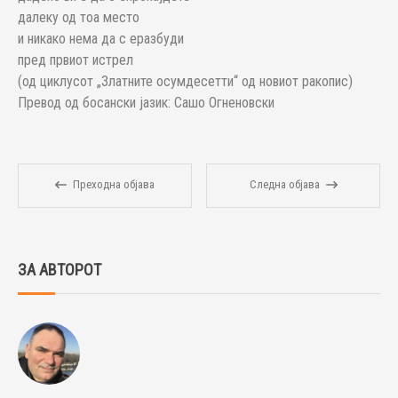
далеку од тоа место
и никако нема да с еразбуди
пред првиот истрел
(од циклусот „Златните осумдесетти“ од новиот ракопис)
Превод од босански јазик: Сашо Огненовски
Преходна објава
Следна објава
ЗА АВТОРОТ