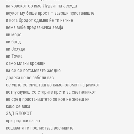
на човекот со име Лудвиг па Јехуда
наукот му беше прост – заврши пристаниште
и кога бродот одамна ќе ти изгние
нема веќе предавничка земја
ни море
ни брод
ни Јехуда
ни Точка
само млаки врсници
на се се потсмевате заедно
додека не ве заболи вас
се уште се спушташ во каменоломот на јазикот
потпукнуваш со старите прсти за светилникот
на сред пристаништето за кое не знаеш ни
како се вика
ЗАД БЛОКОТ
приградски пазар
кошавата ги прелистува весниците