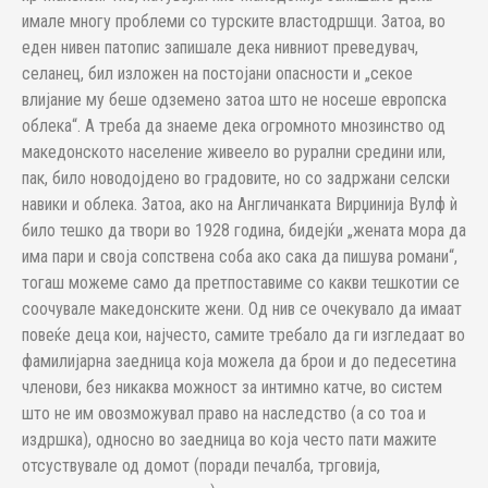
имале многу про­блеми со турските властодршци. Затоа, во
еден нивен патопис запишале дека нивниот преведувач,
селанец, бил из­ло­жен на постојани опасности и „секое
влијание му беше одземено затоа што не носеше европска
облека“. А треба да знаеме дека огромното мно­зинст­во од
македонското население живеело во рурални средини или,
пак, би­ло новодојдено во градовите, но со задржани селски
навики и облека. За­тоа, ако на Англичанката Вирџинија Вулф ѝ
било тешко да твори во 1928 година, бидејќи „жената мора да
има пари и своја сопствена соба ако са­ка да пишува романи“,
тогаш можеме само да претпоставиме со какви теш­котии се
соочувале македонските жени. Од нив се очекувало да имаат
повеќе деца кои, најчесто, самите тре­ба­ло да ги изгледаат во
фамилијарна заедница која можела да брои и до пе­десетина
членови, без никаква можност за интимно катче, во систем
што не им овозможувал право на наследство (а со тоа и
издршка), односно во заедница во која често пати мажите
отсуствувале од домот (поради пе­чал­ба, трговија,