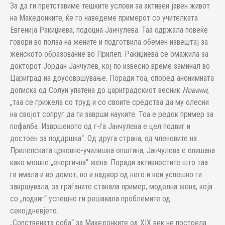
За да ги претставиме тешките услови за активен јавен живот
на Македонките, ќе го наведеме примерот со учителката
Евгенија Ракиџиева, подоцна Јанчулева. Таа одржала повеќе
говори во полза на жените и подготвила обемен извештај за
женското образование во Прилеп. Ракиџиева се омажила за
докторот Јордан Јанчулев, кој по извесно време заминал во
Цариград на доусовршување. Поради тоа, според анонимната
дописка од Солун упатена до цариградскиот весник
Новини
,
„таа се грижела со труд и со своите средства да му олесни
на својот сопруг да ги заврши науките. Тоа е редок пример за
пофалба. Извршеното од г-ѓа Јанчулева е цел подвиг и
достоен за поддршка“. Од друга страна, од членовите на
Прилепската црковно-училишна општина, Јанчулева е опишана
како мошне „енергична“ жена. Поради активностите што таа
ги имала и во домот, но и надвор од него и кои успешно ги
завршувала, за граѓаните станала пример, моделна жена, која
со „под­виг“ успешно ги решавала проблемите од
секојдневјето.
„Сопствената соба“ за Македонките од XIX век не постоела