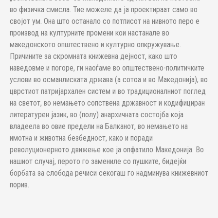
во физичка смисла. Тие можеле да ја проектираат само во
својот ум. Она што останало со потписот на нивното перо е
производ на културните промени кои настанале во
македонското општествено и културно опкружување.
Причините за скромната книжевна дејност, како што
наведовме и погоре, ги наоѓаме во општествено-политичките
услови во османлиската држава (а сотоа и во Македонија), во
цврстиот патријархален систем и во традиционалниот поглед
на светот, во немањето сопствена државност и кодифициран
литературен јазик, во (полу) анархичната состојба која
владеела во овие предели на Балканот, во немањето на
имотна и животна безбедност, како и поради
револуционерното движење кое ја опфатило Ма­ке­до­нија. Во
нашиот случај, перото го замениле со пушките, бидејќи
борбата за слобода речиси секогаш го надминува книжевниот
порив.