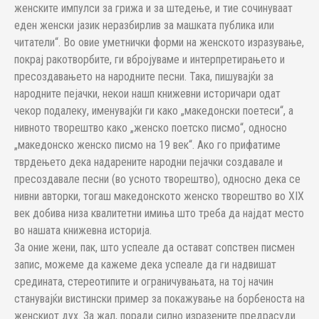
женските импулси за грижа и за штедење, и тие сочинуваат
еден женски јазик неразбирлив за машката публика или
читатели“. Во овие уметнички форми на женското изразување,
покрај ра­котворбите, ги вбројуваме и интерпретирањето и
пресоздавањето на на­родните песни. Така, пишувајќи за
народните пејачки, некои нашп книжевни историчари одат
чекор подалеку, именувајќи ги како „македонски поетеси“, а
нив­но­то творештво како „женско поетско писмо“, односно
„македонско женс­ко писмо на 19 век“. Ако го прифатиме
тврдењето дека надарените народни пејачки создавале и
пре­создавале песни (во усното творештво), односно дека се
нивни ав­тор­ки, тогаш македонското женско творештво во XIX
век добива низа квалитетни ими­ња што треба да најдат место
во нашата книжевна историја.
За оние жени, пак, што успеале да остават сопствен писмен
запис, мо­жеме да кажеме дека успеале да ги надвишат
средината, стереотипите и ог­раничувањата, на тој начин
станувајќи вистински пример за по­ка­жу­ва­ње на борбеноста на
женскиот дух. За жал, поради силно изразените пред­ра­суди