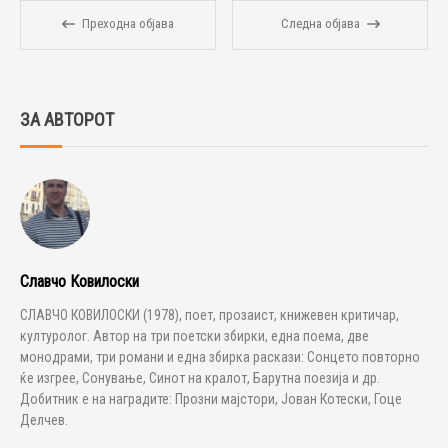
Преходна објава
Следна објава
ЗА АВТОРОТ
Славчо Ковилоски
СЛАВЧО КОВИЛОСКИ (1978), поет, прозаист, книжевен критичар,
културолог. Автор на три поетски збирки, една поема, две
монодрами, три романи и една збирка раскази: Сонцето повторно
ќе изгрее, Сонување, Синот на кралот, Барутна поезија и др.
Добитник е на наградите: Прозни мајстори, Јован Котески, Гоце
Делчев.