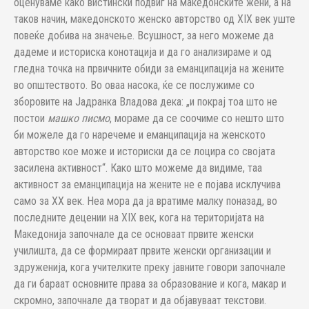
оценуваме како вистински подвиг на македонските жени, а на
таков н­ачин, македонското женско авторство од XIX век уште
повеќе добива на зна­чење. Всушност, за него можеме да
дадеме и историска конотација и да го ана­лизираме и од
гледна точка на првичните обиди за еманципација на же­ните
во општеството. Во оваа насока, ќе се послужиме со
зборовите на Јад­ранка Владова дека: „и покрај тоа што не
постои
машко писмо
, мораме да се соочиме со нешто што
би можеле да го на­речеме и еманципација на женското
авторство кое може и историски да се лоцира со својата
засилена активност“. Како што можеме да видиме, таа
активност за еманципација на жените не е појава исклучива
само за XX век. Неа мора да ја вратиме малку поназад, во
последните децении на XIX век, кога на територијата на
Македонија започнале да се основаат првите женс­ки
училишта, да се формираат првите женски организации и
здру­же­ни­ја, кога учителките преку јавните говори започнале
да ги бараат ос­нов­ни­те права за образование и кога, макар и
скромно, започнале да творат и да објавуваат текстови.