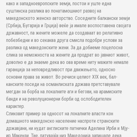
како и западноевропските земји, постои и уште една
суштинска разлика во понатамошниот развој на
македонското женско авторство. Соседните балкански земји
(Србија, Бугарија и Грција) веќе ја имале воспоставена својата
др­жав­ност, па жените можеле да создаваат во релативно
побезбедни и во секаква друга смисла подобри услови за
разлика од македонските жени. За да добиеме поцелосна
слика за неможноста на жените да продрат во јавниот живот,
доволно е да знаеме де­ка во ова време ниту мажите немале
гаранција за неповредливост при дви­жењето, односно
основни права за живот. Во речиси целиот XIX век, бал­
канските поседи на османлиската држава претставувале
мегдан за бор­ба на локалните аги и бегови, на арамиските
банди и на револуцио­нер­ни борби од ослободителен
карактер.
Сликовит пример за односот на локалните власти кон
домашното македонско население наспроти странските
државјани, ни нудат англиските патнички Аделина Ирби и Мју­
ир Макензи. Тие, патувајќи низ Македонија запишале дека