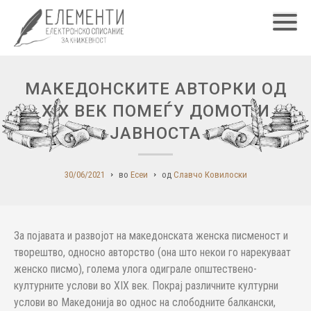
Главн
МАКЕДОНСКИТЕ АВТОРКИ ОД
XIX ВЕК ПОМЕЃУ ДОМОТ И
ЈАВНОСТА
30/06/2021
во
Есеи
од
Славчо Ковилоски
За појавата и развојот на македонската женска писменост и
творештво, односно авторство (она што некои го нарекуваат
женско писмо), голема улога одиг­рале општествено-
културните ус­ло­ви во XIX век. Покрај различните културни
услови во Македонија во однос на слободните балкански,