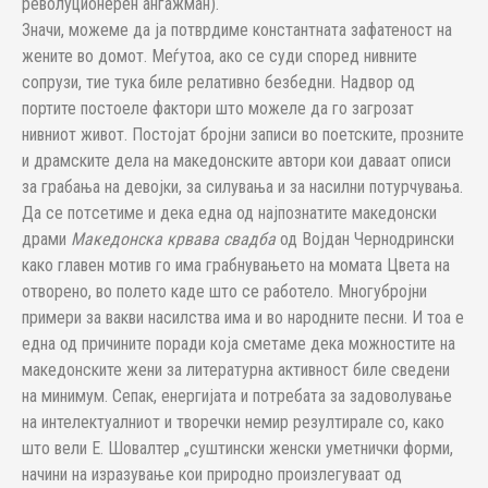
револуционерен ангажман).
Значи, можеме да ја потврдиме константната зафатеност на
же­ни­те во домот. Меѓутоа, ако се суди според нивните
сопрузи, тие тука биле ре­лативно безбедни. Надвор од
портите постоеле фактори што можеле да го загрозат
нивниот живот. Постојат бројни записи во поетските, проз­ните
и драмските дела на македонските автори кои даваат описи
за гра­бања на девојки, за силувања и за насилни потурчувања.
Да се пот­се­ти­ме и дека една од најпознатите македонски
драми
Македонска крвава свад­ба
од Војдан Чернодрински
како главен мотив го има грабнувањето на момата Цвета на
отворено, во полето каде што се работело. Мно­гу­број­ни
примери за вакви насилства има и во народните песни. И тоа е
една од при­чините поради која сметаме дека можностите на
македонските жени за литературна активност биле сведени
на минимум. Сепак, енергијата и пот­ребата за задоволување
на интелектуалниот и творечки немир ре­зул­ти­рале со, како
што вели Е. Шовалтер „суштински женски уметнички форми,
начини на изразување кои природно произлегуваат од