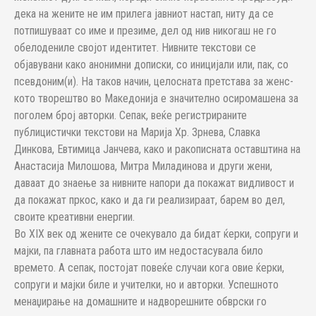
дека на жените не им прилега јавниот настап, ниту да се
потпи­шу­ва­ат со име и презиме, дел од нив никогаш не го
обелодениле својот иден­ти­тет. Нивните текстови се
објавувани како анонимни дописки, со ини­ци­ја­ли или, пак, со
псевдоним(и). На таков начин, целосната претстава за женс­
кото творештво во Македонија е значително осиромашена за
поголем број ав­торки. Сепак, веќе регистрираните
публицистички текстови на Марија Хр. Зрнева, Славка
Динкова, Евтимица Јанчева, како и ракописната оставштина на
Анастасија Милошова, Митра Миладинова и други жени,
даваат до знаење за нивните напори да покажат видливост и
да покажат пркос, како и да ги реализираат, барем во дел,
своите креативни енергии.
Во XIX век од жените се очекувало да бидат ќерки, сопруги и
мај­ки, па главната работа што им недостасувала било
времето. А сепак, пос­то­јат повеќе случаи кога овие ќерки,
сопруги и мајки биле и учителки, но и авторки. Успешното
менаџирање на домашните и надворешните обв­р­с­ки го