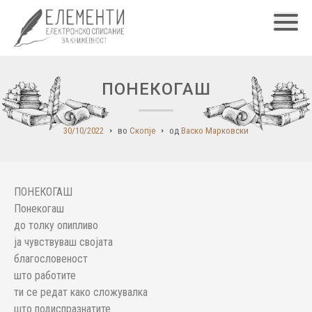
Главн
ПОНЕКОГАШ
30/10/2022
во
Скопје
од
Васко Марковски
ПОНЕКОГАШ
Понекогаш
до толку опипливо
ја чувствуваш својата
благословеност
што работите
ти се редат како сложувалка
што подиспразнатите