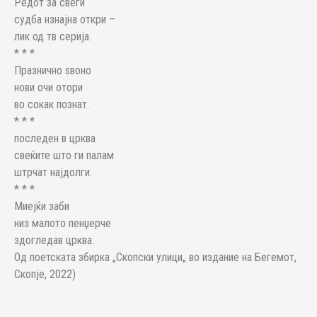
Редот за свеѓи
судба нзнајна откри –
лик од тв серија.
* * *
Празнично ѕвоно
нови очи отори
во сокак познат.
* * *
последен в црква
свеќите што ги палам
штрчат најдолги.
* * *
Миејќи заби
низ малото пенџерче
здогледав црква.
Од поетската збирка „Скопски улици„ во издание на Бегемот,
Скопје, 2022)