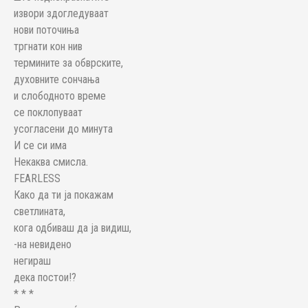
извори здогледуваат
нови поточиња
тргнати кон нив
термините за обврските,
духовните сончања
и слободното време
се поклопуваат
усогласени до минута
И се си има
Некаква смисла.
FEARLESS
Како да ти ја покажам
светлината,
кога одбиваш да ја видиш,
-на невидено
негираш
дека постои!?
* * *