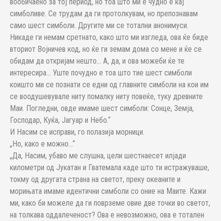
вообичаено за тој период, но тоа што ми е чудно е кај
симболиве. Се трудам да ги протолкувам, но препознавам
само шест симболи. Другите ми се тотални анонимуси.
Никаде ги немам сретнато, како што ми изгледа, ова ќе биде
вториот Војничев код, но ќе ги земам дома со мене и ќе се
обидам да откријам нешто… А, да, и ова можеби ќе те
интересира… Уште почудно е тоа што тие шест симболи
коишто ми се познати се едни од главните симболи на кои им
се воодушевувале ниту помалку ниту повеќе, туку древните
Маи. Погледни, овде имаме шест симболи: Сонце, Земја,
Господар, Куќа, Јагуар и Небо.“
И Насим се исправи, го полазија морници.
„Но, како е можно…“
„Да, Насим, убаво ме слушна, цели шестнаесет илјади
километри од Јукатан и Гватемала каде што ти истражуваше,
токму од другата страна на светот, преку океаните и
морињата имаме идентични симболи со оние на Маите. Кажи
ми, како би можеле да ги поврземе овие две точки во светот,
на толкава оддалеченост? Ова е невозможно, ова е тотален