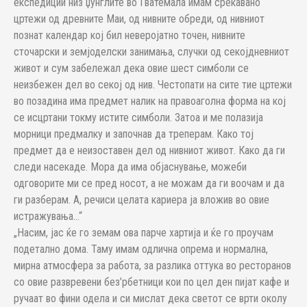
експедиции низ џунглите во Гватемала имам среќавано
цртежи од древните Маи, од нивните обреди, од нивниот
познат календар кој бил неверојатно точен, нивните
сточарски и земјоделски занимања, случки од секојдневниот
живот и сум забележал дека овие шест симболи се
неизбежен дел во секој од нив. Честопати на сите тие цртежи
во позадина има предмет налик на правоаголна форма на кој
се исцртани токму истите симболи. Затоа и ме полазија
морници предмалку и започнав да треперам. Како тој
предмет да е неизоставен дел од нивниот живот. Како да ги
следи насекаде. Мора да има објаснување, можеби
одговорите ми се пред носот, а не можам да ги воочам и да
ги разберам. А, речиси целата кариера ја вложив во овие
истражувања…“
„Насим, јас ќе го земам ова парче хартија и ќе го проучам
подетално дома. Таму имам одлична опрема и нормална,
мирна атмосфера за работа, за разлика оттука во ресторанов
со овие развревени без’рбетници кои по цел ден пијат кафе и
ручаат во фини одела и си мислат дека светот се врти околу