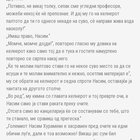
„Потивко, не викај толку, сепак сме угледни професори,
можеби некој ќе нѐ препознае. И дај му го на келнерот
палтото да ти го однесе некаде на суво, сѐ направи жива вода
наоколу!“
„Имаш право, Насим.“
„Момче, момче дојди!“, повторно гласно му довика на
келнерот како само тој да е тука и гостите намуртено
повторно се свртеа накај него.
„Ќе те молам палтово стави го на некое суво место за да се
исуши и те молам внимателно и нежно, осетлив материјал е“,
му се обрати на келнерот и седна спроти Насим, оставајќи ја
чантата на другото столче.
„Во ред“, му кимна со главата келнерот и тој преврте очи, а
Насим само ја стави раката преку очите.
„Отсега само во канцеларија ќе се состанувам со тебе, што
ти станало, ме срамиш од прегеска.“
„Големиот Насим Хурамеин е засрамен пред очите на едни
обични луѓе, дали е тоа возможно! Викаш јас сум бил