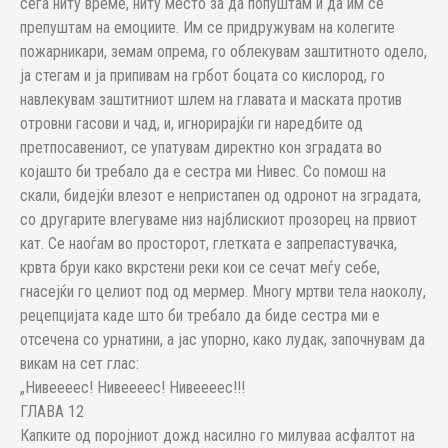
сега ниту време, ниту место за да попуштам и да им се
препуштам на емоциите. Им се придружувам на колегите
пожарникари, земам опрема, го облекувам заштитното одело,
ја стегам и ја припивам на грбот боцата со кислород, го
навлекувам заштитниот шлем на главата и маската против
отровни гасови и чад, и, игнорирајќи ги наредбите од
претпосавениот, се упатувам директно кон зградата во
којашто би требало да е сестра ми Нивес. Со помош на
скали, бидејќи влезот е непристапен од одронот на зградата,
со другарите влегуваме низ најблискиот прозорец на првиот
кат. Се наоѓам во просторот, глетката е запрепастувачка,
крвта бруи како вкрстени реки кои се сечат меѓу себе,
гнасејќи го целиот под од мермер. Многу мртви тела наоколу,
рецепцијата каде што би требало да биде сестра ми е
отсечена со урнатини, а јас упорно, како лудак, започнувам да
викам на сет глас:
„Нивеееес! Нивеееес! Нивеееес!!!
ГЛАВА 12
Капките од поројниот дожд насилно го милуваа асфалтот на