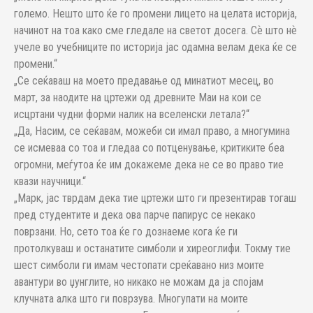
големо. Нешто што ќе го промени лицето на целата историја,
начинот на тоа како сме гледале на светот досега. Сѐ што нѐ
учеле во учебниците по историја јас одамна велам дека ќе се
промени.“
„Се сеќаваш на моето предавање од минатиот месец, во
март, за наодите на цртежи од древните Маи на кои се
исцртани чудни форми налик на вселенски летала?“
„Да, Насим, се сеќавам, можеби си имал право, а многумина
се исмеваа со тоа и гледаа со потценување, критиките беа
огромни, меѓутоа ќе им докажеме дека не се во право тие
квази научници.“
„Марк, јас тврдам дека тие цртежи што ги презентирав тогаш
пред студентите и дека ова парче папирус се некако
поврзани. Но, сето тоа ќе го дознаеме кога ќе ги
протолкуваш и останатите симболи и хиреоглифи. Токму тие
шест симболи ги имам честопати среќавано низ моите
авантури во џунглите, но никако не можам да ја спојам
клучната алка што ги поврзува. Многупати на моите