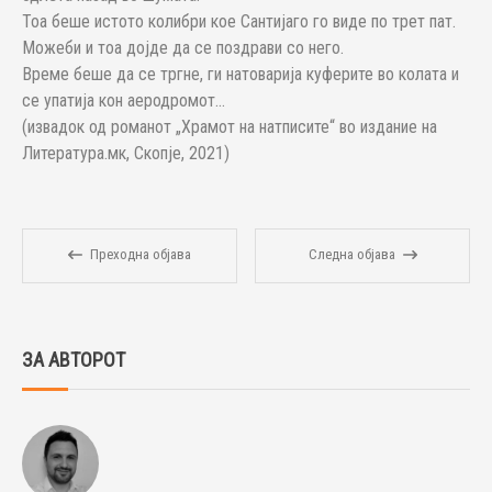
Тоа беше истото колибри кое Сантијаго го виде по трет пат.
Можеби и тоа дојде да се поздрави со него.
Време беше да се тргне, ги натоварија куферите во колата и
се упатија кон аеродромот…
(извадок од романот „Храмот на натписите“ во издание на
Литература.мк, Скопје, 2021)
Преходна објава
Следна објава
ЗА АВТОРОТ