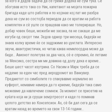
за кого ѝ дадов задача да се грижи додека не сум тука. Се
збогував исто така со Ник, капетанот на мојата пожарна
бригада каде што работев и по којзнае кој пат ме разбра
дека не сум во состојба периодов да се вратам на работа
комплетен и сѐ уште се прашував како ме толерираше. Но,
добар човек беше, можеби ме засака, па не сакаше да ме
изгуби од својот тим. Зедов одмор три месеца, бидејќи не
знаев колку време ќе се задржиме во џунглата. Интересно
звучи, авантуристички, но читав каква немилосрдна може да
биде… Авионот полетува за два часа, сѐ е спремно, ќе летаме
за Мексико, сестра ми ми довикна од долу дека е време…
Беше шест часот изутрина. Со Насим и Марк треба да се
најдеме за еден час пред аеродромот во Ванкувер.
Предметот со симболите го спакувавме нормално во
куферот, немавме намера да го криеме, бидејќи така само
можевме да навлечеме сомнеж. За момент се присетив на
куќата која ни ја сруши земјотресот и каде го поминав
целото детство во Консепсион. Ах, сѐ би дал сега да се
вратам назад во времето на свои 13-14 години…