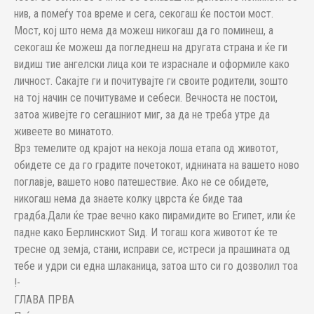
нив, а помеѓу тоа време и сега, секогаш ќе постои мост.
Мост, кој што нема да можеш никогаш да го поминеш, а
секогаш ќе можеш да погледнеш на другата страна и ќе ги
видиш тие ангелски лица кои те израснале и оформиле како
личност. Сакајте ги и почитувајте ги своите родители, зошто
на тој начин се почитуваме и себеси. Вечноста не постои,
затоа живејте го сегашниот миг, за да не треба утре да
живеете во минатото.
Врз темелите од крајот на некоја лоша етапа од животот,
обидете се да го градите почетокот, иднината на вашето ново
поглавје, вашето ново патешествие. Ако не се обидете,
никогаш нема да знаете колку цврста ќе биде таа
градба.Дали ќе трае вечно како пирамидите во Египет, или ќе
падне како Берлинскиот Ѕид. И тогаш кога животот ќе те
тресне од земја, стани, исправи се, истреси ја прашината од
тебе и удри си една шлаканица, затоа што си го дозволил тоа
!-
ГЛАВА ПРВА