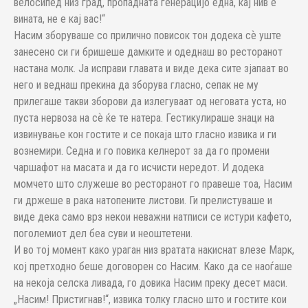
велосипед низ град, пропадната генерацијо една, кај нив е
вината, не е кај вас!“
Насим зборуваше со прилично повисок тон додека сѐ уште
занесено си ги бришеше дамките и одеднаш во ресторанот
настана молк. Ја исправи главата и виде дека сите зјапаат во
него и веднаш прекина да зборува гласно, сепак не му
прилегаше такви зборови да излегуваат од неговата уста, но
пуста нервоза на сѐ ќе те натера. Гестикулираше знаци на
извинување кон гостите и се покаја што гласно извика и ги
вознемири. Седна и го повика келнерот за да го промени
чаршафот на масата и да го исчисти нередот. И додека
момчето што служеше во ресторанот го правеше тоа, Насим
ги држеше в рака натопените листови. Ги прелистуваше и
виде дека само врз некои неважни натписи се истури кафето,
поголемиот дел беа суви и неоштетени.
И во тој момент како ураган низ вратата накиснат влезе Марк,
кој претходно беше договорен со Насим. Како да се наоѓаше
на некоја селска ливада, го довика Насим преку десет маси.
„Насим! Пристигнав!“, извика толку гласно што и гостите кои