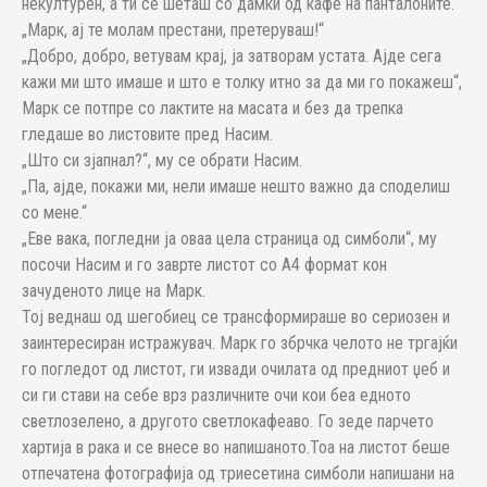
некултурен, а ти се шеташ со дамки од кафе на панталоните.“
„Марк, ај те молам престани, претеруваш!“
„Добро, добро, ветувам крај, ја затворам устата. Ајде сега
кажи ми што имаше и што е толку итно за да ми го покажеш“,
Марк се потпре со лактите на масата и без да трепка
гледаше во листовите пред Насим.
„Што си зјапнал?“, му се обрати Насим.
„Па, ајде, покажи ми, нели имаше нешто важно да споделиш
со мене.“
„Еве вака, погледни ја оваа цела страница од симболи“, му
посочи Насим и го заврте листот со А4 формат кон
зачуденото лице на Марк.
Тој веднаш од шегобиец се трансформираше во сериозен и
заинтересиран истражувач. Марк го збрчка челото не тргајќи
го погледот од листот, ги извади очилата од предниот џеб и
си ги стави на себе врз различните очи кои беа едното
светлозелено, а другото светлокафеаво. Го зеде парчето
хартија в рака и се внесе во напишаното.Тоа на листот беше
отпечатена фотографија од триесетина симболи напишани на