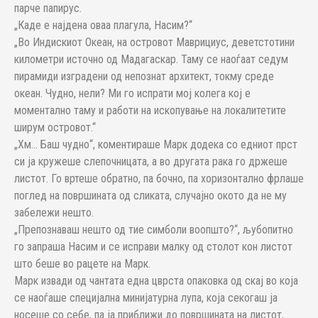
парче папирус.
„Каде е најдена оваа плагула, Насим?“
„Во Индискиот Океан, на островот Маврициус, деветстотини
километри источно од Мадагаскар. Таму се наоѓаат седум
пирамиди изградени од непознат архитект, токму среде
океан. Чудно, нели? Ми го испрати мој колега кој е
моментално таму и работи на ископување на локалитетите
ширум островот.“
„Хм… Баш чудно“, коментираше Марк додека со едниот прст
си ја кружеше слепочницата, а во другата рака го држеше
листот. Го вртеше обратно, па бочно, па хоризонтално фрлаше
поглед на површината од сликата, случајно окото да не му
забележи нешто.
„Препознаваш нешто од тие симболи воопшто?“, љубопитно
го запраша Насим и се исправи малку од столот кон листот
што беше во рацете на Марк.
Марк извади од чантата една цврста опаковка од скај во која
се наоѓаше специјална минијатурна лупа, која секогаш ја
носеше со себе, па ја приближи до површината на листот,