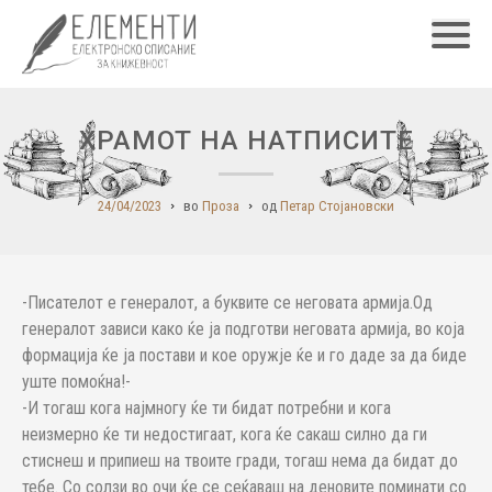
Главн
ХРАМОТ НА НАТПИСИТЕ
24/04/2023
во
Проза
од
Петар Стојановски
-Писателот е генералот, а буквите се неговата армија.Од
генералот зависи како ќе ја подготви неговата армија, во која
формација ќе ја постави и кое оружје ќе и го даде за да биде
уште помоќна!-
-И тогаш кога најмногу ќе ти бидат потребни и кога
неизмерно ќе ти недостигаат, кога ќе сакаш силно да ги
стиснеш и припиеш на твоите гради, тогаш нема да бидат до
тебе. Со солзи во очи ќе се сеќаваш на деновите поминати со