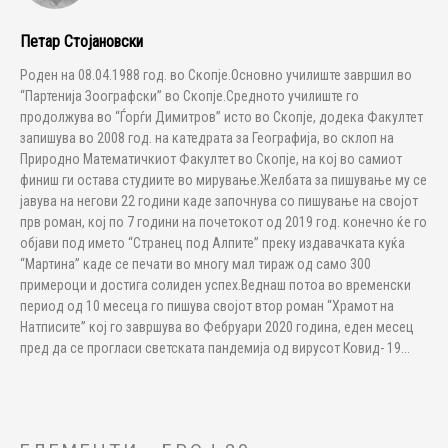
Петар Стојановски
Роден на 08.04.1988 год. во Скопје.Основно училиште завршил во
“Партенија Зоографски” во Скопје.Средното училиште го
продолжува во “Ѓорѓи Димитров” исто во Скопје, додека Факултет
запишува во 2008 год. на катедрата за Географија, во склоп на
Природно Математичкиот Факултет во Скопје, на кој во самиот
финиш ги остава студиите во мирување.Желбата за пишување му се
јавува на негови 22 години каде започнува со пишување на својот
прв роман, кој по 7 години на почетокот од 2019 год. конечно ќе го
објави под името “Странец под Алпите” преку издавачката куќа
“Мартина” каде се печати во многу мал тираж од само 300
примероци и достига солиден успех.Веднаш потоа во временски
период од 10 месеца го пишува својот втор роман “Храмот на
Натписите” кој го завршува во Фебруари 2020 година, еден месец
пред да се прогласи светската пандемија од вирусот Ковид- 19...