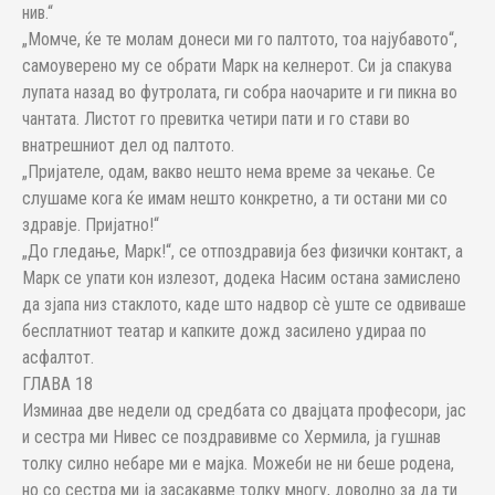
нив.“
„Момче, ќе те молам донеси ми го палтото, тоа најубавото“,
самоуверено му се обрати Марк на келнерот. Си ја спакува
лупата назад во футролата, ги собра наочарите и ги пикна во
чантата. Листот го превитка четири пати и го стави во
внатрешниот дел од палтото.
„Пријателе, одам, вакво нешто нема време за чекање. Се
слушаме кога ќе имам нешто конкретно, а ти остани ми со
здравје. Пријатно!“
„До гледање, Марк!“, се отпоздравија без физички контакт, а
Марк се упати кон излезот, додека Насим остана замислено
да зјапа низ стаклото, каде што надвор сѐ уште се одвиваше
бесплатниот театар и капките дожд засилено удираа по
асфалтот.
ГЛАВА 18
Изминаа две недели од средбата со двајцата професори, јас
и сестра ми Нивес се поздравивме со Хермила, ја гушнав
толку силно небаре ми е мајка. Можеби не ни беше родена,
но со сестра ми ја засакавме толку многу, доволно за да ти