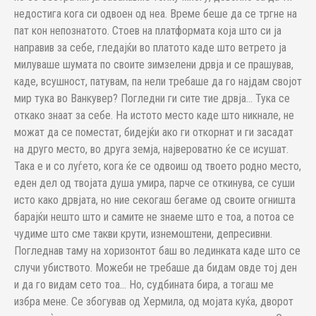
недостига кога си одвоен од неа. Време беше да се тргне на
пат кон непознатото. Стоев на платформата која што си ја
направив за себе, гледајќи во платото каде што ветрето ја
милуваше шумата по своите зимзелени дрвја и се прашував,
каде, всушност, патувам, па нели требаше да го најдам својот
мир тука во Ванкувер? Погледни ги сите тие дрвја… Тука се
откако знаат за себе. На истото место каде што никнале, не
можат да се поместат, бидејќи ако ги откорнат и ги засадат
на друго место, во друга земја, највероватно ќе се исушат.
Така е и со луѓето, кога ќе се одвоиш од твоето родно место,
еден дел од твојата душа умира, парче се откинува, се суши
исто како дрвјата, но ние секогаш бегаме од своите огништа
барајќи нешто што и самите не знаеме што е тоа, а потоа се
чудиме што сме такви крути, изнемоштени, депресивни.
Погледнав таму на хоризонтот баш во лединката каде што се
случи убиството. Можеби не требаше да бидам овде тој ден
и да го видам сето тоа… Но, судбината бира, а тогаш ме
избра мене. Се збогував од Хермила, од мојата куќа, дворот