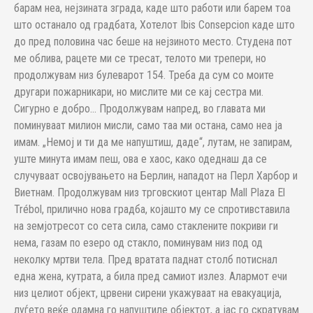
барам неа, нејзината зграда, каде што работи или барем тоа
што останало од градбата, Хотелот Ibis Consepcion каде што
до пред половина час беше на нејзиното место. Студена пот
ме облива, рацете ми се тресат, телото ми трепери, но
продолжувам низ булеварот 154. Треба да сум со моите
другари пожарникари, но мислите ми се кај сестра ми.
Сигурно е добро… Продолжувам напред, во главата ми
поминуваат милион мисли, само таа ми остана, само неа ја
имам. „Немој и ти да ме напуштиш, даде“, лутам, не запирам,
уште минута имам пеш, ова е хаос, како одеднаш да се
случуваат освојувањето на Берлин, нападот на Перл Харбор и
Виетнам. Продолжувам низ трговскиот центар Mall Plaza El
Trébol, прилично нова градба, којашто му се спротивставила
на земјотресот со сета сила, само стаклените покриви ги
нема, газам по езеро од стакло, поминувам низ под од
неколку мртви тела. Пред вратата паднат столб потиснал
една жена, кутрата, а била пред самиот излез. Алармот ечи
низ целиот објект, црвени сирени укажуваат на евакуација,
луѓето веќе одамна го напуштиле објектот, а јас го скратувам