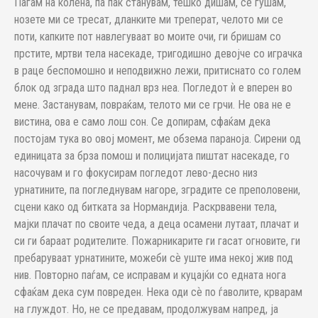
Паѓам на колена, па пак станувам, тешко дишам, се гушам,
нозете ми се тресат, дланките ми треперат, челото ми се
поти, капките пот навлегуваат во моите очи, ги бришам со
прстите, мртви тела насекаде, тригодишно девојче со играчка
в раце беспомошно и неподвижно лежи, притиснато со голем
блок од зграда што паднал врз неа. Погледот ѝ е вперен во
мене. Застанувам, повраќам, телото ми се грчи. Не ова не е
вистина, ова е само лош сон. Се допирам, сфаќам дека
постојам тука во овој момент, ме обзема параноја. Сирени од
единицата за брза помош и полицијата пиштат насекаде, го
насочувам и го фокусирам погледот лево-десно низ
урнатините, па погледнувам нагоре, зградите се преполовени,
сцени како од битката за Нормандија. Раскрвавени тела,
мајки плачат по своите чеда, а деца осамени лутаат, плачат и
си ги бараат родителите. Пожарникарите ги гасат огновите, ги
пребаруваат урнатините, можеби сѐ уште има некој жив под
нив. Повторно паѓам, се исправам и куцајќи со едната нога
сфаќам дека сум повреден. Нека оди сѐ по ѓаволите, крварам
на глуждот. Но, не се предавам, продолжувам напред, ја