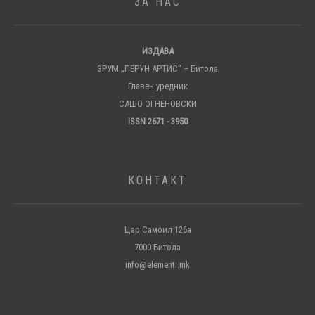
ЗА НАС
ИЗДАВА
ЗРУМ „ПЕРУН АРТИС“ – Битола
Главен уредник
САШО ОГНЕНОВСКИ
ISSN 2671 - 3950
КОНТАКТ
Цар Самоил 126а
7000 Битола
info@elementi.mk