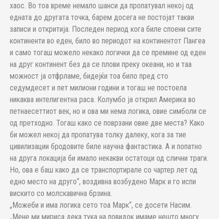
хаос. Во тоа време немало шанси да пропатувал некој од
едната до другата точка, барем досега не постојат такви
записи и откритија. Последен период кога биле споени сите
континенти во еден, било во периодот на континентот Пангеа
и само тогаш можело некако логички да се премине од еден
на друг континент без да се плови преку океани, но и таа
можност ја отфрламе, бидејќи тоа било пред сто
седумдесет и пет милиони години и тогаш не постоела
никаква интелигентна раса. Колумбо ја открил Америка во
петнаесеттиот век, но и ова ми нема логика, овие симболи се
од претходно. Тогаш како се поврзани овие две места? Како
би можел некој да пропатува толку далеку, кога за тие
цивилизации бродовите биле научна фантастика. А и попатно
на друга локација би имало некакви остатоци од слични траги.
Но, ова е баш како да се транспортирале со чартер лет од
едно место на друго“, воздивна возбудено Марк и го испи
вискито со молскавична брзина.
„Можеби и има логика сето тоа Марк“, се досети Насим.
„Мене ми мириса дека тука на повидок имаме нешто многу