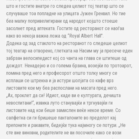
што и гостите внатре го следеа целиот тој театар што се
случуваше тоа попладне на улицата Јужен Гренвил. Но тие
беа малку попривелигирани од народот којшто стоеше
засолнет пред аптеката. Гостите од ресторанот се наоѓаа
како во некоја важна ложа од “Royal Albert Hall”.
Додека од зад стаклото на ресторанот го следеше целиот
тој театар на отворено, глетката на Насим му ја пресече еден
забрзан велосипедист кој со чанта на глава се штитеше од
дождот. Ненадејно и со голема брзина, возејќи по тротоарот,
помина пред него и професорот отшто толку многу се
исплаши се штрекна и ја истури шолјата со кафе врз
листовите кои му беа распослани на масата пред него.
„Ах, проклет да си! Идиот, каде ви е културата, дечишта
невоспитани!“, извика луто станувајќи и тргнувајќи ги
листовите над кои беше замислен веќе некое време. Со
салфетка си ги бришеше панталоните во пределот кај
препоните и ракавите, бидејќи тука најмногу се потури. „Не
сте вие виновни, родителите не ви посочиле како се вози