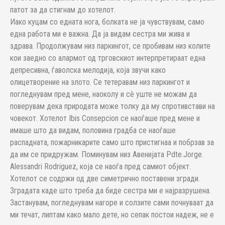
патот за да стигнам до хотелот.
Иако куцам со едната нога, болката не ја чувствувам, само
една работа ми е важна. Да ја видам сестра ми жива и
здрава. Продолжувам низ паркингот, се пробивам низ колите
кои заедно со алармот од трговскиот интерпретираат една
депресивна, ѓаволска мелодија, која звучи како
олицетворение на злото. Се тетеравам низ паркингот и
погледнувам пред мене, наоколу и сѐ уште не можам да
поверувам дека природата може толку да му спротивстави на
човекот. Хотелот Ibis Consepcion се наоѓаше пред мене и
имаше што да видам, половина градба се наоѓаше
распадната, пожарникарите само што пристигнаа и побрзав за
да им се придружам. Поминувам низ Авенијата Pdte.Jorge.
Alessandri Rodriguez, која се наоѓа пред самиот објект.
Хотелот се содржи од две симетрично поставени згради.
Зградата каде што треба да биде сестра ми е најразрушена.
Застанувам, погледнувам нагоре и солзите сами почнуваат да
ми течат, липтам како мало дете, но сепак постои надеж, не е