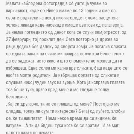
Малата избледена фотоградија сѐ уште ја чувам во
паричникот, каде со Нивес имаме по 13 години и сме со
своите родители на некој пикник среде голема расцутена
зелена ливада каде насекаде имаше цветови од лапагерија.
Ја немав погледнато од денот кога се случи земјотресот, од
27 февруари, тој проклет ден. Сега повторно ја држев во
раце додека бев далеку од својата земја. Ја погалив сликата
со едната рака и на очиве ми навираа солзи кои беше тешко
да се задржат, исто како и што спомените не можеш да ги
избришеш. Една солза ми капна врз сликата, баш каде што се
наоѓаа моите родители. Ја избришав солзата од сликата и
слушнав некој чуден звук на зуење. Кога ја исправив главата
тоа беше тука, право пред мене и ме гледаше толку
безгрижно.
„Кај си другарче, ти не се плашиш од мене? Постојано ме
следиш, толку ли сум ти интересен? Бегај од луѓето, злобни
се, ќе ти наштетат… Нема некое време да се видиме, ќе
патувам… А ти да бидеш тука кога ќе се вратам.. И за миг
одлета назад во шумата.