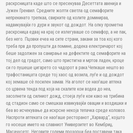
раскрсницата каде што се пресекуваа Десеттата авенија и
Јужен Гренвил. Средните жолти светла од семафорите
непрекинато трепкаа, свирките од колите доминираа,
надвикувајќи го дури и звукот од дождот. На олку прометна
раскрсница едвај на крај се излегуваше со семафор, а не пак,
без него. Пцовки ечеа на сите страни, закани за тоа кој кого
треба прв да пропушти да помине, додека електричарот кој
беше задолжен за санирање на дефектите од семафорите на
тој дел од градот, само што пристигна и мртов ладен, кроце
си го пушеше цигарето со чадорот в рака.Чепкаше нешто во
трафостаницата среде тој хаос од возила, луѓе и од дождот
кој земаше сѐ посилен замав. На аголот се наоѓаше аптека
со црвена тенда под која на скалите кои водеа до неа,
засолнети од силниот дожд, стоеја луѓе кои како на трибина
од стадион само се смешкаа извикувајќи овации и воздишки и
беа во исчекување да искрсне некоја тепачка среде коловоз.
Наспроти аптеката се наоѓаше ресторанот „Харвард“, којшто
го носеше името на славниот Универзитет во Кембриџ,
Масачусетс. Неговите големи прозорци беа поставени така