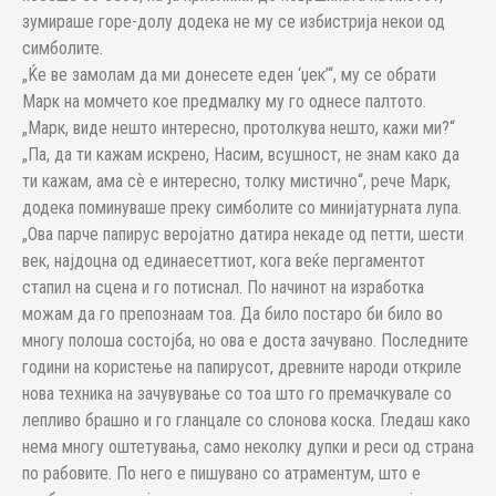
зумираше горе-долу додека не му се избистрија некои од
симболите.
„Ќе ве замолам да ми донесете еден ‘џек’“, му се обрати
Марк на момчето кое предмалку му го однесе палтото.
„Марк, виде нешто интересно, протолкува нешто, кажи ми?“
„Па, да ти кажам искрено, Насим, всушност, не знам како да
ти кажам, ама сѐ е интересно, толку мистично“, рече Марк,
додека поминуваше преку симболите со минијатурната лупа.
„Ова парче папирус веројатно датира некаде од петти, шести
век, најдоцна од единаесеттиот, кога веќе пергаментот
стапил на сцена и го потиснал. По начинот на изработка
можам да го препознаам тоа. Да било постаро би било во
многу полоша состојба, но ова е доста зачувано. Последните
години на користење на папирусот, древните народи откриле
нова техника на зачувување со тоа што го премачкувале со
лепливо брашно и го гланцале со слонова коска. Гледаш како
нема многу оштетувања, само неколку дупки и реси од страна
по рабовите. По него е пишувано со атраментум, што е