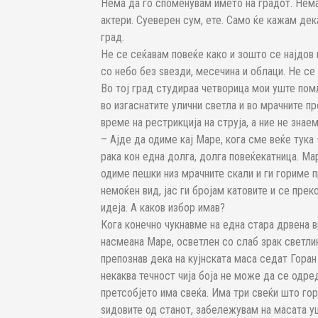
Нема да го споменувам името на градот. Нема
актери. Суеверен сум, ете. Само ќе кажам дек
град.
Не се сеќавам повеќе како и зошто се најдов 
со небо без ѕвезди, месечина и облаци. Не с
Во тој град студираа четворица мои уште пом
во изгаснатите улични светла и во мрачните пр
време на рестрикција на струја, а ние не знае
– Ајде да одиме кај Маре, кога сме веќе тука
рака кон една долга, долга повеќекатница. Ма
одиме пешки низ мрачните скали и ги гориме 
немоќен вид, јас ги бројам катовите и се пре
идеја. А каков избор имав?
Кога конечно чукнавме на една стара дрвена вр
насмеана Маре, осветлен со слаб зрак светли
препознав дека на кујнската маса седат Горан
некаква течност чија боја не може да се одред
претсобјето има свеќа. Има три свеќи што гор
ѕидовите од станот, забележувам на масата у