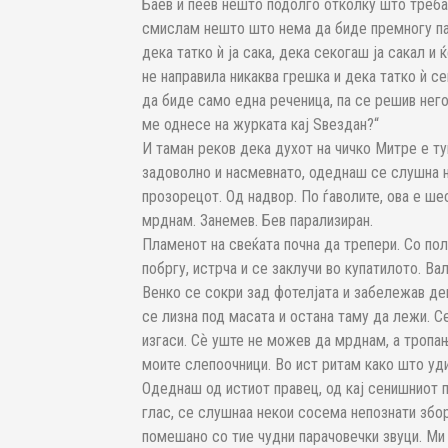
Баев и пеев нешто подолго отколку што треба
смислам нешто што нема да биде премногу пат
дека татко ѝ ја сака, дека секогаш ја сакал и 
не направила никаква грешка и дека татко ѝ с
да биде само една реченица, па се решив нег
ме однесе на журката кај Ѕвездан?“
И таман реков дека духот на чичко Митре е ту
задоволно и насмевнато, одеднаш се слушна не
прозорецот. Од надвор. По ѓаволите, ова е ше
мрднам. Занемев. Бев парализиран.
Пламенот на свеќата почна да трепери. Со по
побргу, истрча и се заклучи во купатилото. Ва
Венко се сокри зад фотелјата и забележав де
се лизна под масата и остана таму да лежи. С
изгаси. Сѐ уште не можев да мрднам, а троп
моите слепоочници. Во ист ритам како што уд
Одеднаш од истиот правец, од кај сенишниот 
глас, се слушнаа некои сосема непознати збо
помешано со тие чудни парачовечки звуци. Ми