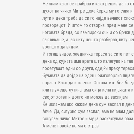
Не знам како се прибрав и како решив да го 
духот на чичко Митре дека ќерка му го сака и
лути и дека треба да си го најде вечниот спок
прозорецот. И штом го отворив, пред мене се
неговата брада, со вампирски очи и со брчки д
пак викаше, а јас ниту нешто разбирав, ниту
воопшто да видам.
И тогаш видов: заедничка тераса за сите пет 
дека од кујната има врата што излегува на та
посетуваат едни со други, одејќи преку терас
бучавата да дојде на еден неизговорлив пијал
порано. Како да ѝ олесни. Останатите беа бле
или глумеше лутина, ама си ја испи пијачката 
својот хотел и долго не можев да заспијам.
Ќе излажам ако кажам дека сум заспал и дека 
Апче. Да, сигурно сум заспал, ама не знам дал
сонувам чичко Митре и му ја раскажувам оваа 
А мене повеќе не ми е страв.