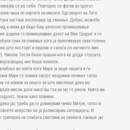
смеејќи се во себе. Повторно се фатив во кругот.
разна чаша по картите на масата. Одговорот на Тито
И тука настана експлозија од смеење. Добро, можеби
град и нема да биде баш целосно промашување.
е додека го привикувавме духот на Мао Цедунг и го
ебала гума за пливање кога ја препливувал онаа голема
ен што постојат и пијалак и салата со неговото име
!). Никола Тесла беше прашан кога ќе дојде струјата.
војсководец ако беше понизок…
лабоко во ноќта кога Маре ја зеде чашата и ги
еана Маре го повика својот неодамна починат татко.
 му се извини за нешто за што мислеше дека му
дејќи мисли дека никогаш тоа не му го рекла. Крвта ми
здухот, тежок како планина.
 дека јас треба да го довикувам чичко Митре, татко ѝ
 своето искуство ќе ја релаксирам ситуацијата. И
о трепереа на слабата светлина на свеќата, сакаше јас