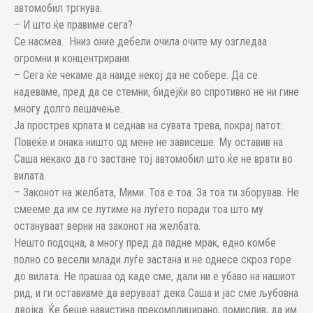
автомобил тргнува.
– И што ќе правиме сега?
Се насмеа. Нниз оние дебели очила очите му озгледаа
огромни и концентрирани.
– Сега ќе чекаме да наиде некој да не собере. Да се
надеваме, пред да се стемни, бидејќи во спротивно не ни гине
многу долго пешачење.
Ја прострев крпата и седнав на сувата трева, покрај патот.
Повеќе и онака ништо од мене не зависеше. Му оставив на
Саша некако да го застане тој автомобил што ќе не врати во
вилата.
– Законот на желбата, Мими. Тоа е тоа. За тоа ти зборував. Не
смееме да им се лутиме на луѓето поради тоа што му
остануваат верни на законот на желбата.
Нешто подоцна, а многу пред да падне мрак, едно комбе
полно со весели млади луѓе застана и не однесе скроз горе
до вилата. Не прашаа од каде сме, дали ни е убаво на нашиот
рид, и ги оставивме да веруваат дека Саша и јас сме љубовна
двојка. Ќе беше навистина прекомплицирано, помислив, да им