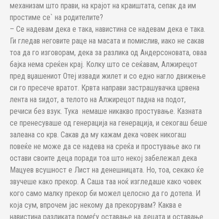
механизам што прави, на крајот на краиштата, сепак да им
простиме се` на родителите?
– Се надевам дека е така, навистина се надевам дека е така.
Ги гледав неговите раце на масата и помислив, иако не сакав
тоа да го изговорам, дека за разлика од Андерсоновата, оваа
бајка нема среќен крај. Колку што се сеќавам, Алжирецот
пред вџашениот Отеј извади жилет и со едно нагло движење
си го пресече вратот. Крвта направи застрашувачка црвена
лента на ѕидот, а телото на Алжирецот падна на подот,
речиси без взук. Тука немаше никакво простување. Казната
се пренесуваше од генерација на генерација, и секогаш беше
залеана со крв. Сакав да му кажам дека човек никогаш
повеќе не може да се надева на среќа и простување ако ги
остави своите деца поради тоа што некој забележал дека
Мацуев всушност е Лист на денешницата. Но, тоа, секако ќе
звучеше како прекор. А Саша таа ноќ изгледаше како човек
кого само малку прекор би можел целосно да го дотепа. И
која сум, впрочем јас некому да прекорувам? Каква е
навистина разликата помеѓу оставање на децата и оставање