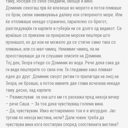
таму, носејќи со себе сендвичи, овошје и вино.
Доминик секогаш прв ќе влезеше во морето и потоа пливаше
со брзи, силни замавнувања далеку кон отвореното море. Или
ќе отпливаше некаде странично, паралелно со брегот,
разгледувајќи ги карпите и губејќи ни се долго од видикот. Се
враќаше со приказни за прекрасни морски пештери што
пронашол, но до кои не можело да се стигне само така со
пливање, или со мал чамец. Немавме чамец, па ни
преостануваше да ги слушаме описите на Доминик.
Тој ден, Зехра отиде со Доминик во вода. Рече дека сака да
ги види пештерите со свои очи. Ги гледавме како пливаат
еден до друг. Доминик својот ритам го прилагоди на оној на
Зехра, не брзаше, а потоа нивните две глави исчезнаа некаде
таму десно, зад карпите.
– Размислував за она што ми го раскажа пред некоја вечер
– рече Саша. – За тоа дека чувствуваш голема вина.
– Да, чувствувам. Иако истовремено тоа е и апсурдно. Јас
тргнав по некоја вистина, нели? Дали човек треба да
чувствува вина кога постапува според сопствената вистина?