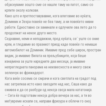
објаснуваме зошто сме се нашле таму на патот, само со
крпите околу колкови.
Како што и претпоставувавме, кога влеговме во куќата,
Доминик и Зехра повеќе не беа таму, а ни повеќето нивни
работи. Едноставно си заминале и одлучиле ова лето да го
продолжат на некое друго место.
Седнавме, неми и неподвижни, пред куќата, се` уште со оние
крпи, и гледавме во празниот приод каде повеќе го немаше
автомобилот на Доминик. Имавме пред себе широк, простран
видик, ја имавме Вилата на прељубниците, која беше
изнајмена за уште наредните два месеци, ја имавме
непрегледната панорама на неизвесноста и многу свеж
зеленчук во фрижидерот.
Кога веќе сосема се смрачи и кога светлата на градот под
нас затрепкаа исто како ѕвездите над нас, Саша како да
оживеа и да се разбуди од некоја своја мала кататонија.
– Сега ќе подготвам некоја добра вечера за нас, а ти во
меѓувреме искапи се, направи фризура и облечи го оној