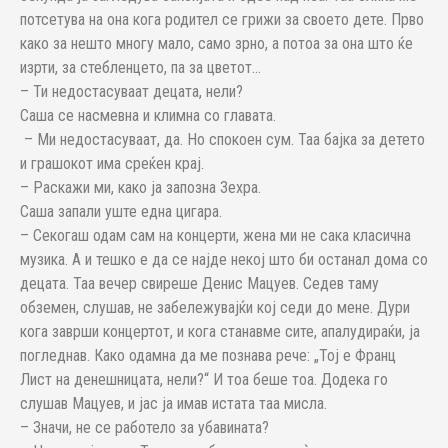
потсетува на она кога родител се грижи за своето дете. Прво
како за нешто многу мало, само зрно, а потоа за она што ќе
изрти, за стебленцето, па за цветот…
– Ти недостасуваат децата, нели?
Саша се насмевна и климна со главата.
– Ми недостасуваат, да. Но спокоен сум. Таа бајка за детето
и грашокот има среќен крај.
– Раскажи ми, како ја запозна Зехра.
Саша запали уште една цигара.
– Секогаш одам сам на концерти, жена ми не сака класична
музика. А и тешко е да се најде некој што би останал дома со
децата. Таа вечер свиреше Денис Мацуев. Седев таму
обземен, слушав, не забележувајќи кој седи до мене. Дури
кога заврши концертот, и кога станавме сите, апалудираќи, ја
погледнав. Како одамна да ме познава рече: „Тој е Франц
Лист на денешницата, нели?“ И тоа беше тоа. Додека го
слушав Мацуев, и јас ја имав истата таа мисла.
– Значи, не се работело за убавината?