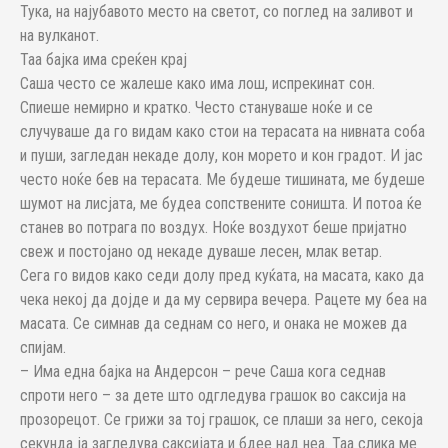
Тука, на најубавото место на светот, со поглед на заливот и
на вулканот.
Таа бајка има среќен крај
Саша често се жалеше како има лош, испрекинат сон.
Спиеше немирно и кратко. Често стануваше ноќе и се
случуваше да го видам како стои на терасата на нивната соба
и пуши, загледан некаде долу, кон морето и кон градот. И јас
често ноќе бев на терасата. Ме будеше тишината, ме будеше
шумот на лисјата, ме будеа сопствените соништа. И потоа ќе
станев во потрага по воздух. Ноќе воздухот беше пријатно
свеж и постојано од некаде дуваше лесен, млак ветар.
Сега го видов како седи долу пред куќата, на масата, како да
чека некој да дојде и да му сервира вечера. Рацете му беа на
масата. Се симнав да седнам со него, и онака не можев да
спијам.
– Има една бајка на Андерсон – рече Саша кога седнав
спроти него – за дете што одгледува грашок во саксија на
прозорецот. Се грижи за тој грашок, се плаши за него, секоја
секунда ја загледува саксијата и бдее над неа. Таа слика ме