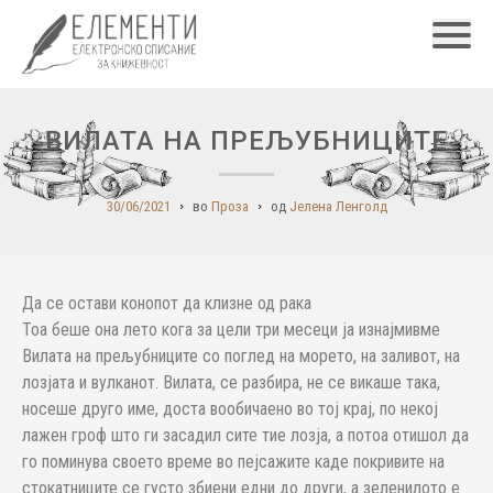
Главн
ВИЛАТА НА ПРЕЉУБНИЦИТЕ
30/06/2021
во
Проза
од
Јелена Ленголд
Да се остави конопот да клизне од рака
Тоа беше она лето кога за цели три месеци ја изнајмивме
Вилата на прељубниците со поглед на морето, на заливот, на
лозјата и вулканот. Вилата, се разбира, не се викаше така,
носеше друго име, доста вообичаено во тој крај, по некој
лажен гроф што ги засадил сите тие лозја, а потоа отишол да
го поминува своето време во пејсажите каде покривите на
стокатниците се густо збиени едни до други, а зеленилото е