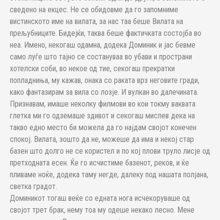
сведено на екцес. Не се обидовме да го запомниме
вистинското име на вилата, за нас таа беше Вилата на
прељубниците. Бидејќи, таква беше фактичката состојба во
неа. Имено, некогаш одамна, додека Доминик и јас бевме
само луѓе што тајно се состануваа во убави и пространи
хотелски соби, во некое од тие, секогаш прекратки
попладниња, му кажав, онака со раката врз неговите гради,
како фантазирам за вила со лозје. И вулкан во далечината.
Признавам, имаше неколку филмови во кои токму ваквата
глетка ми го одземаше здивот и секогаш мислев дека на
такво едно место би можела да го најдам својот конечен
спокој. Вилата, зошто да не, можеше да има и некој стар
базен што долго не се користел и по кој плови труло лисје од
претходната есен. Ќе го исчистиме базенот, реков, и ќе
пливаме ноќе, додека таму негде, далеку под нашата полјана,
светка градот.
Доминикот тогаш веќе со едната нога исчекоруваше од
својот трет брак, нему тоа му одеше некако лесно. Мене