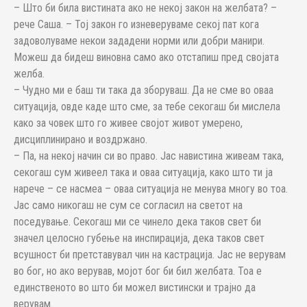
– Што би била вистината ако не некој закон на желбата? –
рече Саша. – Тој закон го изневеруваме секој пат кога
задоволуваме некои зададени норми или добри манири.
Можеш да бидеш виновна само ако отстапиш пред својата
желба.
– Чудно ми е баш ти така да зборуваш. Да не сме во оваа
ситуација, овде каде што сме, за тебе секогаш би мислела
како за човек што го живее својот живот умерено,
дисциплинирано и воздржано.
– Па, на некој начин си во право. Јас навистина живеам така,
секогаш сум живеел така и оваа ситуација, како што ти ја
нарече – се насмеа – оваа ситуација не менува многу во тоа.
Јас само никогаш не сум се согласил на светот на
поседување. Секогаш ми се чинело дека таков свет би
значел целосно губење на инспирација, дека таков свет
всушност би претставувал чин на кастрација. Јас не верувам
во бог, но ако верував, мојот бог би бил желбата. Тоа е
единственото во што би можел вистински и трајно да
верувам.