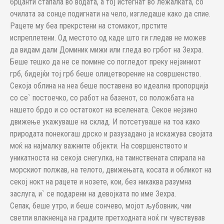
брцанти стапала во водата, а тој истегнат во лежалката, со
очилата за сонце подигнати на чело, изгледаше како да спие.
Рацете му беа прекрстени на стомакот, прстите
испреплетени. Од местото од каде што ги гледав не можев
да видам дали Доминик мижи или гледа во грбот на Зехра.
Беше тешко да не се помине со погледот преку нејзиниот
грб, бидејќи тој грб беше олицетворение на совршенство.
Секоја облина на неа беше поставена во идеална пропорција
со се` постоечко, со работ на базенот, со положбата на
нашето брдо и со остатокот на вселената. Секое нејзино
движење укажуваше на склад. И потсетуваше на тоа како
природата понекогаш дрско и разузадано ја искажува својата
моќ на најмалку важните објекти. На совршенството и
уникатноста на секоја снегулка, на таинствената спирала на
морскиот полжав, на телото, движењата, косата и обликот на
секој нокт на рацете и нозете, кои, без никаква разумна
заслуга, и` се подарени на девојката по име Зехра.
Сепак, беше утро, и беше сончево, мојот љубовник, чии
светли влакненца на градите претходната ноќ ги чувствував