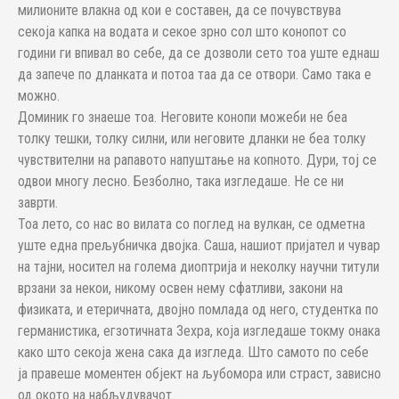
милионите влакна од кои е составен, да се почувствува
секоја капка на водата и секое зрно сол што конопот со
години ги впивал во себе, да се дозволи сето тоа уште еднаш
да запече по дланката и потоа таа да се отвори. Само така е
можно.
Доминик го знаеше тоа. Неговите конопи можеби не беа
толку тешки, толку силни, или неговите дланки не беа толку
чувствителни на рапавото напуштање на копното. Дури, тој се
одвои многу лесно. Безболно, така изгледаше. Не се ни
заврти.
Тоа лето, со нас во вилата со поглед на вулкан, се одметна
уште една прељубничка двојка. Саша, нашиот пријател и чувар
на тајни, носител на голема диоптрија и неколку научни титули
врзани за некои, никому освен нему сфатливи, закони на
физиката, и етеричната, двојно помлада од него, студентка по
германистика, егзотичната Зехра, која изгледаше токму онака
како што секоја жена сака да изгледа. Што самото по себе
ја правеше моментен објект на љубомора или страст, зависно
од окото на набљудувачот.