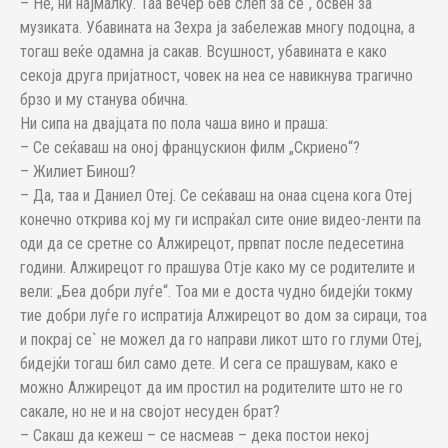
– Не, ни најмалку. Таа вечер бев слеп за се`, освен за
музиката. Убавината на Зехра ја забележав многу подоцна, а
тогаш веќе одамна ја сакав. Всушност, убавината е како
секоја друга пријатност, човек на неа се навикнува трагично
брзо и му станува обична.
Ни сипа на двајцата по пола чаша вино и праша:
– Се сеќаваш на оној францускион филм „Скриено“?
– Жилиет Бинош?
– Да, таа и Даниел Отеј. Се сеќаваш на онаа сцена кога Отеј
конечно открива кој му ги испраќал сите оние видео-ленти па
оди да се сретне со Алжирецот, првпат после педесетина
години. Алжирецот го прашува Отје како му се родителите и
вели: „Беа добри луѓе“. Тоа ми е доста чудно бидејќи токму
тие добри луѓе го испратија Алжирeцот во дом за сираци, тоа
и покрај се` не можел да го направи ликот што го глуми Отеј,
бидејќи тогаш бил само дете. И сега се прашувам, како е
можно Алжирецот да им простил на родителите што не го
сакале, но не и на својот несуден брат?
– Сакаш да кежеш – се насмеав – дека постои некој