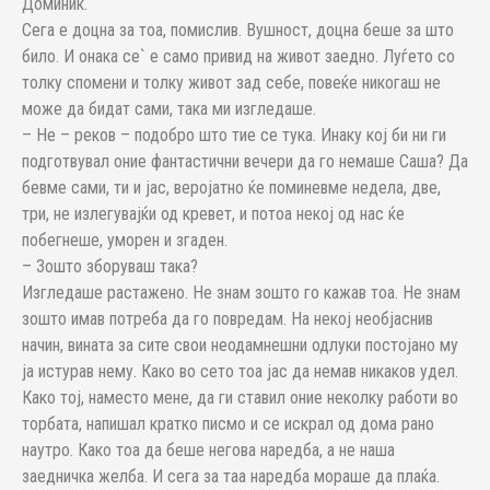
Доминик.
Сега е доцна за тоа, помислив. Вушност, доцна беше за што
било. И онака се` е само привид на живот заедно. Луѓето со
толку спомени и толку живот зад себе, повеќе никогаш не
може да бидат сами, така ми изгледаше.
– Не – реков – подобро што тие се тука. Инаку кој би ни ги
подготвувал оние фантастични вечери да го немаше Саша? Да
бевме сами, ти и јас, веројатно ќе поминевме недела, две,
три, не излегувајќи од кревет, и потоа некој од нас ќе
побегнеше, уморен и згаден.
– Зошто зборуваш така?
Изгледаше растажено. Не знам зошто го кажав тоа. Не знам
зошто имав потреба да го повредам. На некој необјаснив
начин, вината за сите свои неодамнешни одлуки постојано му
ја истурав нему. Како во сето тоа јас да немав никаков удел.
Како тој, наместо мене, да ги ставил оние неколку работи во
торбата, напишал кратко писмо и се искрал од дома рано
наутро. Како тоа да беше негова наредба, а не наша
заедничка желба. И сега за таа наредба мораше да плаќа.