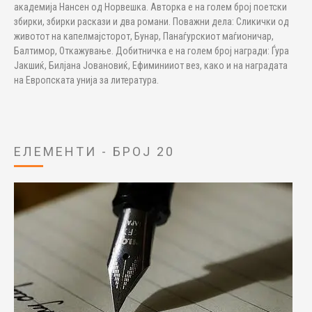
академија Нансен од Норвешка. Авторка е на голем број поетски
збирки, збирки раскази и два романи. Поважни дела: Сликички од
животот на капелмајсторот, Бунар, Панаѓурскиот маѓионичар,
Балтимор, Откажување. Добитничка е на голем број награди: Ѓура
Јакшиќ, Билјана Јовановиќ, Ефиминииот вез, како и на наградата
на Европската унија за литература.
ЕЛЕМЕНТИ - БРОЈ 20