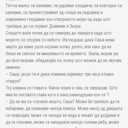
Потоа малку се капевме, па јадевме сендвичи, па повторно се
капевме, се преместувавме од сонце на ладовина и
повремено гледавме кон отвореното море од каде што
требаше да се појават Доминик и Зехра.
Сонцето веќе почна да се симнува до линијата каде што
морето се спојува со небото. Изгледаше дека Саша нема
ништо да каже уште којзнае колку долго, или како да не
беше ни свесен за минувањето на времето. Знали, морав јас
да проговорам, обидувајќи се, колку што можев да не звучам
панично:
– Саша, јасно ти е дека поминаа најмалку три часа откако
отидоа?
Тој климна со главата. Каков човек е ова, се запрашав. Што
има во неговата глава кога е вака рамнодушен кон се`?
– Да не им се случило нешто, Саша? Може би требало да ги
побараме, да повикаме некоја помош. Може некој од двајцата
се повредил, може се некаде во вода и чекаат да дојдеме и
да ги спасиме, може ги нападнала некоја голема риба, може