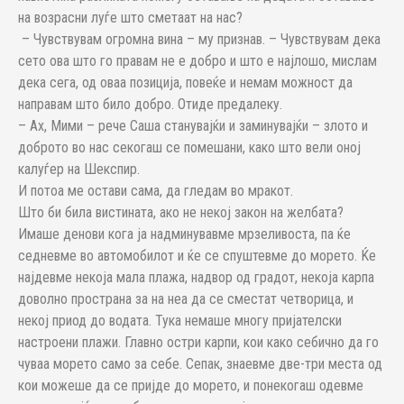
на возрасни луѓе што сметаат на нас?
– Чувствувам огромна вина – му признав. – Чувствувам дека
сето ова што го правам не е добро и што е најлошо, мислам
дека сега, од оваа позиција, повеќе и немам можност да
направам што било добро. Отиде предалеку.
– Ах, Мими – рече Саша станувајќи и заминувајќи – злото и
доброто во нас секогаш се помешани, како што вели оној
калуѓер на Шекспир.
И потоа ме остави сама, да гледам во мракот.
Што би била вистината, ако не некој закон на желбата?
Имаше денови кога ја надминувавме мрзеливоста, па ќе
седневме во автомобилот и ќе се спуштевме до морето. Ќе
најдевме некоја мала плажа, надвор од градот, некоја карпа
доволно пространа за на неа да се сместат четворица, и
некој приод до водата. Тука немаше многу пријателски
настроени плажи. Главно остри карпи, кои како себично да го
чуваа морето само за себе. Сепак, знаевме две-три места од
кои можеше да се пријде до морето, и понекогаш одевме