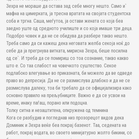
Зехра не мораше да остава зад себе многу нешто. Само и`
мафна на цимерката, ја тресна вратата на својата студентска
соба и тргна. Саша, меѓутоа, ја остави жената со која беа
заедно уште од средното училиште и со која имаше три деца.
Подобро човек и да не се обидува да разбере такво нешто.
Треба само да си кажеш дека неговата желба секоја ноќ до
себе да ја прегрнува витката, мирисна Зехра, беше посилна
од се`. И треба да се помириш со тоа сознание, такво какво
што е. Со таа слабост на човечкото суштество. Секое
подлабоко влегување во приказната, би можело да ве одведе
право во депресија. Да не се размислува длабоко и да не се
размислува далеку, тоа би требало да се официјализира како
основно правило на прељубниците. Важно е да се усвои на
време, инаку паѓаш, порано или подоцна.
Толку ситна и незаштитена, опкружена од темнина
Кога се разбудив и погледнав низ прозорецот видов дека
Доминик и Зехра веќе беа покрај базенот. Таа, седената на
работ, покрај водата, во своето минијатурно жолто бикини, со