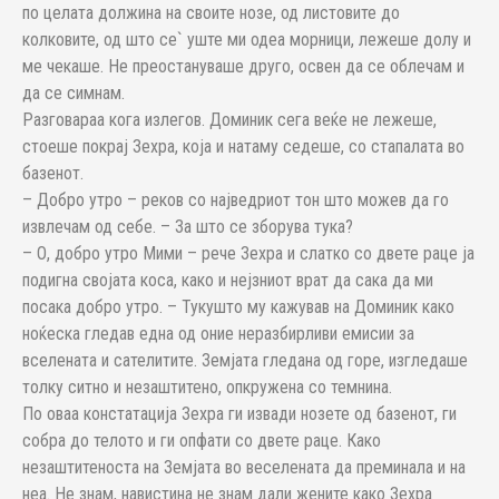
по целата должина на своите нозе, од листовите до
колковите, од што се` уште ми одеа морници, лежеше долу и
ме чекаше. Не преостануваше друго, освен да се облечам и
да се симнам.
Разговараа кога излегов. Доминик сега веќе не лежеше,
стоеше покрај Зехра, која и натаму седеше, со стапалата во
базенот.
– Добро утро – реков со најведриот тон што можев да го
извлечам од себе. – За што се зборува тука?
– О, добро утро Мими – рече Зехра и слатко со двете раце ја
подигна својата коса, како и нејзниот врат да сака да ми
посака добро утро. – Тукушто му кажував на Доминик како
ноќеска гледав една од оние неразбирливи емисии за
вселената и сателитите. Земјата гледана од горе, изгледаше
толку ситно и незаштитено, опкружена со темнина.
По оваа констатација Зехра ги извади нозете од базенот, ги
собра до телото и ги опфати со двете раце. Како
незаштитеноста на Земјата во веселената да преминала и на
неа. Не знам, навистина не знам дали жените како Зехра