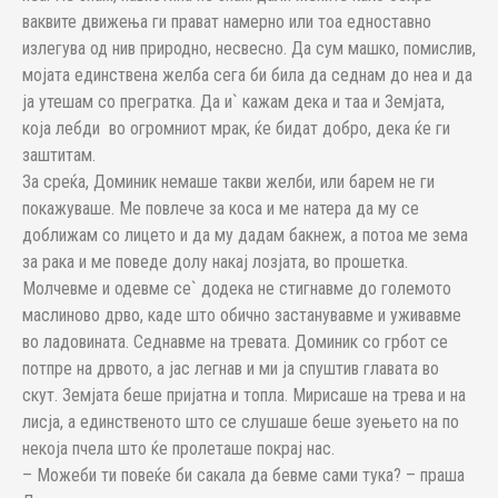
ваквите движења ги прават намерно или тоа едноставно
излегува од нив природно, несвесно. Да сум машко, помислив,
мојата единствена желба сега би била да седнам до неа и да
ја утешам со прегратка. Да и` кажам дека и таа и Земјата,
која лебди во огромниот мрак, ќе бидат добро, дека ќе ги
заштитам.
За среќа, Доминик немаше такви желби, или барем не ги
покажуваше. Ме повлече за коса и ме натера да му се
доближам со лицето и да му дадам бакнеж, а потоа ме зема
за рака и ме поведе долу накај лозјата, во прошетка.
Молчевме и одевме се` додека не стигнавме до големото
маслиново дрво, каде што обично застанувавме и уживавме
во ладовината. Седнавме на тревата. Доминик со грбот се
потпре на дрвото, а јас легнав и ми ја спуштив главата во
скут. Земјата беше пријатна и топла. Мирисаше на трева и на
лисја, а единственото што се слушаше беше зуењето на по
некоја пчела што ќе пролеташе покрај нас.
– Можеби ти повеќе би сакала да бевме сами тука? – праша