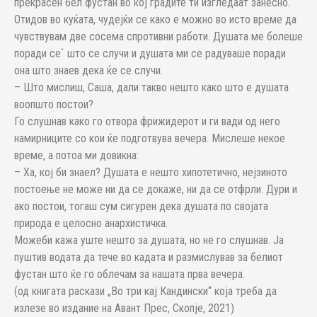
прекрасен бел фустан во кој градите ти изгледаат занесно.
Отидов во куќата, чудејќи се како е можно во исто време да
чувствувам две сосема спротивни работи. Душата ме болеше
поради се` што се случи и душата ми се радуваше поради
она што знаев дека ќе се случи.
– Што мислиш, Саша, дали такво нешто како што е душата
воопшто постои?
Го слушнав како го отвора фрижидерот и ги вади од него
намирниците со кои ќе подготвува вечера. Мислеше некое
време, а потоа ми довикна:
– Ха, кој би знаел? Душата е нешто хипотетично, нејзиното
постоење не може ни да се докаже, ни да се отфрли. Дури и
ако постои, тогаш сум сигурен дека душата по својата
природа е целосно анархистичка.
Можеби кажа уште нешто за душата, но не го слушнав. Ја
пуштив водата да тече во кадата и размислував за белиот
фустан што ќе го облечам за нашата прва вечера.
(од книгата раскази „Во три кај Кандински“ која треба да
излезе во издание на Авант Прес, Скопје, 2021)