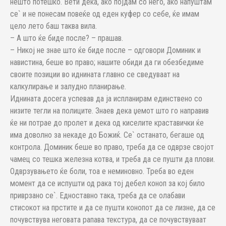
нешто потешко. Вети дека, ако појдам со него, ако напуштам
се` и не понесам повеќе од еден куфер со себе, ќе имам
цело лето баш таква вила.
– А што ќе биде после? – прашав.
– Никој не знае што ќе биде после – одговори Доминик и
навистина, беше во право; нашите обиди да ги обезбедиме
своите позиции во иднината главно се сведуваат на
калкулирање и залудно планирање.
Иднината досега успевав да ја испланирам единствено со
низите тегли на полиците. Знаев дека џемот што го направив
ќе ни потрае до пролет и дека од киселите краставички ќе
има доволно за некаде до Божиќ. Се` останато, бегаше од
контрола. Доминик беше во право, треба да се одврзе својот
чамец со тешка железна котва, и треба да се пушти да плови.
Одврзувањето ќе боли, тоа е неминовно. Треба во еден
момент да се испушти од рака тој дебел коноп за кој било
приврзано се`. Едноставно така, треба да се олабави
стисокот на прстите и да се пушти конопот да се лизне, да се
почувствува неговата рапава текстура, да се почувствуваат