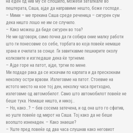
на еден од нив му се слошило, можеби заталкале во
пештерата, Саша, ајде да направиме нешто, боже господе…
– Мими – ме прекина Саша среде реченица – сигурен сум
дека ништо лошо не им се случило.
– Како можеш да биде сигурен во тоа?
Не ми одговори, само почна да ги собира оние малку работи
што ги понесовме со себе, торбата во која повеќе немаше
храна и очилата за сонце. Ги завиткавме пешкирите околу
колковите и изгледаше дека ќе тргнеме.
– Ајде горе на патот, ајде, тргни по мене.
Ми подаде рака да се искачам по карпата и да прескокнам
неколку остри врвови. Излеговме на патот. Стоевме на
истото место на кое тој ден, неколку часа претходно,
излеговме од автомобилот. Само што автомобилот повеќе не
беше тука. Немаше ништо, и никој…
– Но, како…? – бев сосема затечена, и од она што го сфатив,
но уште повеќе од мирот на Саша. Тој како да не беше
воопшто изненаден. – Како знаеше?
– Уште пред повеќе од два часа слушнав како неговиот