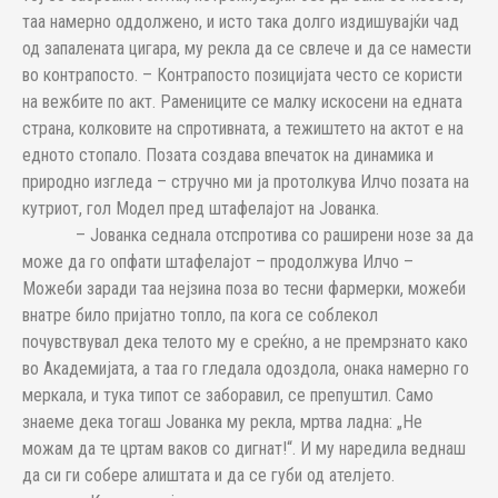
таа намерно оддолжено, и исто така долго издишувајќи чад
од запалената цигара, му рекла да се свлече и да се намести
во контрапосто. – Контрапосто позицијата често се користи
на вежбите по акт. Рамениците се малку искосени на едната
страна, колковите на спротивната, а тежиштето на актот е на
едното стопало. Позата создава впечаток на динамика и
природно изгледа – стручно ми ја протолкува Илчо позата на
кутриот, гол Модел пред штафелајот на Јованка.
– Јованка седнала отспротива со раширени нозе за да
може да го опфати штафелајот – продолжува Илчо –
Можеби заради таа нејзина поза во тесни фармерки, можеби
внатре било пријатно топло, па кога се соблекол
почувствувал дека телото му е среќно, а не премрзнато како
во Академијата, а таа го гледала одоздола, онака намерно го
меркала, и тука типот се заборавил, се препуштил. Само
знаеме дека тогаш Јованка му рекла, мртва ладна: „Не
можам да те цртам ваков со дигнат!“. И му наредила веднаш
да си ги собере алиштата и да се губи од ателјето.