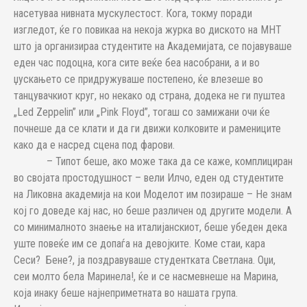
насетуваа нивната мускулестост. Кога, токму поради
изгледот, ќе го повикаа на некоја журка во диското на МНТ
што ја организираа студентите на Академијата, се појавуваше
еден час подоцна, кога сите веќе беа насобрани, а и во
џускањето се придружуваше постепено, ќе влезеше во
танцувачкиот круг, но некако од страна, додека не ги пуштеа
„Led Zeppelin” или „Pink Floyd”, тогаш со замижани очи ќе
почнеше да се клати и да ги движи колковите и рамениците
како да е насред сцена под фарови.
– Типот беше, ако може така да се каже, комплициран
во својата простодушност – вели Илчо, еден од студентите
на Ликовна академија на кои Моделот им позираше – Не знам
кој го доведе кај нас, но беше различен од другите модели. А
со минималното знаење на италијанскиот, беше убеден дека
уште повеќе им се допаѓа на девојките. Коме стаи, кара
Сеси? Бене?, ја поздравуваше студентката Светлана. Оџи,
сеи молто бела Маринела!, ќе и се насмевнеше на Марина,
која инаку беше најнеприметната во нашата група.