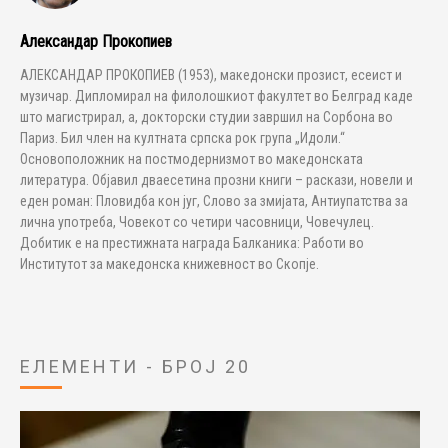
Александар Прокопиев
АЛЕКСАНДАР ПРОКОПИЕВ (1953), македонски прозист, есеист и
музичар. Дипломирал на филолошкиот факултет во Белград каде
што магистрирал, а, докторски студии завршил на Сорбона во
Париз. Бил член на култната српска рок група „Идоли.“
Основоположник на постмодернизмот во македонската
литература. Објавил дваесетина прозни книги – раскази, новели и
еден роман: Пловидба кон југ, Слово за змијата, Антиупатства за
лична употреба, Човекот со четири часовници, Човечулец.
Добитик е на престижната награда Балканика: Работи во
Институтот за македонска книжевност во Скопје.
ЕЛЕМЕНТИ - БРОЈ 20