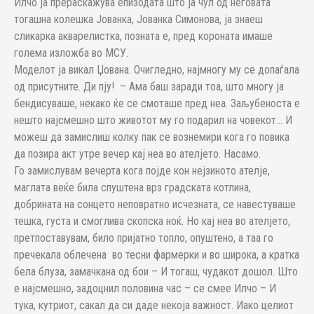
Илчо ја прераскажува епизодата што ја чул од неговата
тогашна колешка Јованка, Јованка Симонова, ја знаеш
сликарка акварелистка, позната е, пред короната имаше
голема изложба во МСУ.
Моделот ја викал Џована. Очигледно, најмногу му се допаѓала
од присутните. Ди пју! – Ама баш заради тоа, што многу ја
бендисуваше, некако ќе се смоташе пред неа. Заљубеноста е
нешто најсмешно што животот му го подарил на човекот… И
можеш да замислиш колку пак се вознемири кога го повика
да позира акт утре вечер кај неа во ателјето. Насамо.
Го замислувам вечерта кога појде кон нејзиното ателје,
маглата веќе била спуштена врз градската котлина,
добрината на сонцето неповратно исчезната, се навестуваше
тешка, густа и смоглива скопска ноќ. Но кај неа во ателјето,
претпоставувам, било пријатно топло, опуштено, а таа го
пречекала облечена во тесни фармерки и во широка, а кратка
бела блуза, замачкана од бои – И тогаш, чудакот дошол. Што
е најсмешно, задоцнил половина час – се смее Илчо – И
тука, кутриот, сакал да си даде некоја важност. Иако целиот