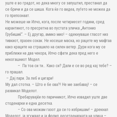
уште е во градот, но дека многу се запуштил, престанал да
се бричи и да се шиша. Кога ќе го видеа, луѓето не можеа да
го препознаат.
Не можеше ни Илчо, кога, после четириесет години, сред
карантинот, го пресретна во пустата уличка „Антонио
Грубишиќ“. – Еј другар, амико мио! – одекнуваше гласот низ
тивкиот, празен сокак. Не носеше маска, но рацете му мафтаа
како краците на страшило на силен ветер. Дури кога му се
приближи на два чекора, Илчо сфати дека пред него е
некогашниот Модел.
– Па тоа си ти… Како си? Дали е се во ред кај тебе? –
го прашал.
– Дај пари. За леб и цигари!
Му дал стотка. – Што е бе ова?! Не ме заебавај! – се
развикал Моделот.
Пребарувајќи по паричникот, Илчо извадил уште две
стоденарки и една десетка.
– Со ова можам газот да си го избришам! – дрекнал
Моделот, ја згужвал и ја фрлил десетдeнарката на улица –