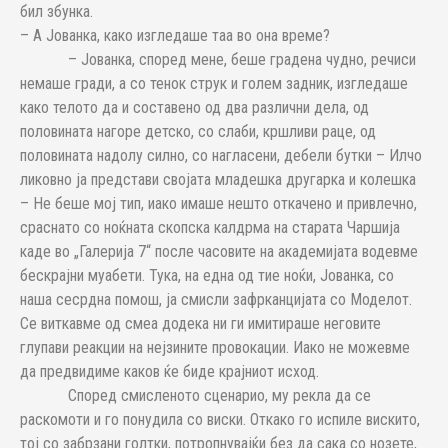
бил збунка.
– А Јованка, како изгледаше таа во она време?
– Јованка, според мене, беше градена чудно, речиси
немаше гради, а со тенок струк и голем задник, изгледаше
како телото да и составено од два различни дела, од
половината нагоре детско, со слаби, кршливи раце, од
половината надолу силно, со нагласени, дебели бутки – Илчо
ликовно ја представи својата младешка другарка и колешка
– Не беше мој тип, иако имаше нешто откачено и привлечно,
сраснато со ноќната скопска калдрма на старата Чаршија
каде во „Галерија 7“ после часовите на академијата водевме
бескрајни муабети. Тука, на една од тие ноќи, Јованка, со
наша сесрдна помош, ја смисли зафрканцијата со Моделот.
Се виткавме од смеа додека ни ги имитираше неговите
глупави реакции на нејзините провокации. Иако не можевме
да предвидиме каков ќе биде крајниот исход.
Според смисленото сценарио, му рекла да се
раскомоти и го понудила со виски. Откако го испиле вискито,
тој со забрзани голтки, потропнувајќи без да сака со нозете,