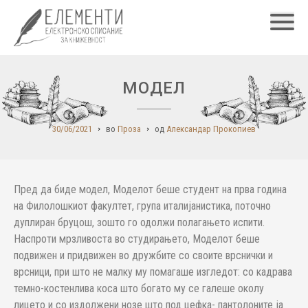
Главн
МОДЕЛ
30/06/2021
во
Проза
од
Александар Прокопиев
Пред да биде модел, Моделот беше студент на прва година
на Филолошкиот факултет, група италијанистика, поточно
дуплиран бруцош, зошто го одолжи полагањето испити.
Наспроти мрзливоста во студирањето, Моделот беше
подвижен и придвижен во дружбите со своите врснички и
врсници, при што не малку му помагаше изгледот: со кадрава
темно-костенлива коса што богато му се галеше околу
лицето и со издолжени нозе што под цефка- пантолоните ја