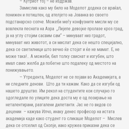
– Кутриот тој – не издржав.
Замислив како му било на Моделот додека се враќал,
понижен и потиштен, од ателјето на Јованка во своето
подстанарско сопче. Можеби меѓу конфузните мисли му се
вовлекла песната на Азра „Лијепе девојке пролазе кроз град,
ја на углу стојим сасвим сам“ – минуваат низ градот,
минуваат низ животот, а си мислат дека се нешто специјално,
дека се светилници што вечно ќе стојат и ќе не мамат. Е, не
може така!… А можеби, бил толку свиснат и изгубен, што
имал само желба да побегне што подалеку од местото на
понижувањето.
– Утредента, Моделот не се појави во Академијата, а
ни следните денови. Што да ти кажам. Како да се изгуби од
нашето друштво. Им рекол на студентите кои случајно го
здогледале по улиците дека доста му е од позирање на
неталентирани, разгалени дилетанти. Јас не го видов со
децении – кажува Илчо, инаку денес професор на истата
академија каде како студент го сликаше Моделот – Мислев
дека се отселил од Скопје, иако кружеа приказни дека се