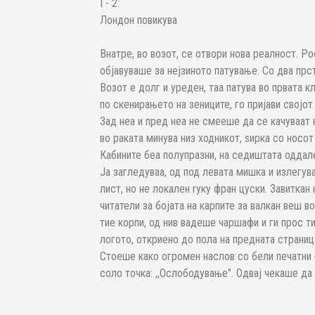
I - 2:
Лондон повикува
Внатре, во возот, се отвори нова реалност. Ро
објавуваше за нејзиното патување. Со два прст
Возот е долг и уреден, таа патува во првата к
по скенирањето на зениците, го пријави својот 
Зад неа и пред неа не смееше да се качуваат 
во раката минува низ ходникот, ѕирка со носот
Кабините беа полупразни, на седиштата оддале
Ја загледуваа, од под левата мишка и излегу
лист, но не локален rуку фран­ цуски. Завитка
читатели за бојата на карпите за валкан веш в
тие корпи, од нив вадеше чаршафи и ги прос­ 
логото, откриено до пола на предната страница,
Стоеше како огромен наслов со бели печатни 
соло точка: ,,Ослободување". Одвај чекаше да 