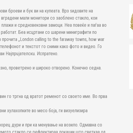
ви броеви и бук­ ви на купеата. Врз ѕидовите на
 вградени мали монитори со заоблено стакло, кои
и плажи и средновековни замоци. Неа повеќе и паѓаа во
е работат. Беа исцртани со шарени миниграфити по
в прочита „London calling to the faraway towns, how war
и телефонот и текстот го сними како фото и видео. Го
ави Најпрuјателскu. Испратено.
разно, проветрено и широко отворено. Конечно седна.
вин го тргна од вратот ременот со своето име. Во прва
зни хулахопките во месо боја, ги визуелизира
орец дури и при ка­ менување на возило. Одмавна со
лемото стакло се рефлектираа локации што светкаа од