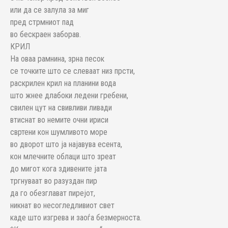
или да се залула за миг
пред стрмниот пад
во бескраен заборав.
КРИЛ
На оваа рамнина, зрна песок
се точките што се слеваат низ прсти,
раскрилен крил на планини вода
што жнее длабоки ледени гребени,
свилен цут на свивливи ливади
втиснат во немите очни ириси
свртени кон шумливото море
во дворот што ја најавува есента,
кон млечните облаци што зреат
до мигот кога здивените јата
тргнуваат во разуздан пир
да го обезглават пирејот,
никнат во несогледливиот свет
каде што изгрева и заоѓа безмерноста.