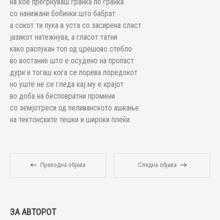
на кое прегрнуваш гранка по гранка
со нанижани бобинки што бабрат
а сокот ти пука в уста со засирена сласт
јазикот натежнува, а гласот татни
како распукан топ од црешово стебло
во востание што е осудено на пропаст
дури и тогаш кога се порева поредокот
но уште не се гледа кај му е крајот
во доба на бесповратни промени
со земјотреси од пеливанското ашкање
на тектонските тешки и широки плеќи.
Преходна објава
Следна објава
ЗА АВТОРОТ