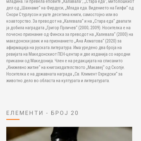
младина. Ги превела еповите „Калавала“, „Стара еда“, митолошкиот
дел од „Шахнаме“ на Фирдуси, „Млада еда. Видението на Гилфи“ од
Снори Стурлусон и уште десетина книги, самостојно или во
коавторство. За преводот на „Калевала“ и на „Стара еда“ двапати
ја добила наградата „Григор Прличев“ (2000; 2009). Носителка е на
почесно признание од Финска за преводот на „Калевала“ (2000) на
македонски јазик и на признанието „Ана Ахматова“ (2020) за
афирмација на руската литература. Има уредено два броја на
ревијата на Македонскиот ПЕН-центар и две изданија со народни
приказни од Македонија. Член е на редакцијата на списанито
„Книжевно житие“ на книгоиздателството „Макавеј“ од Скопје.
Носителка е на државната награда „Св. Климент Охридски“ за
животно дело во областа на културата и литературата.
ЕЛЕМЕНТИ - БРОЈ 20