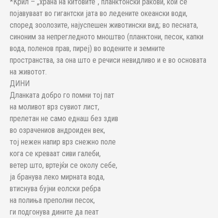
*Крил – „храна на китовите“, планктонски ракови, кои се
појавуваат во гигантски јата во ледените океански води,
според зоолозите, најуспешен животински вид; во песната,
синоним за непрегледното мноштво (планктони, песок, капки
вода, поленов прав, пиреј) во водените и земните
пространства, за она што е речиси невидливо и е во основата
на животот.
ДИНИ
Дланката добро го помни тој пат
на моливот врз сувиот лист,
прелетан не само еднаш без здив
во озрачениов андроиден век,
тој нежен напир врз снежно поле
кога се креваат сиви галеби,
ветер што, вртејќи се околу себе,
ја бранува леко мирната вода,
втиснува бујни еолски ребра
на полиња преполни песок,
ги подгонува дините да пеат