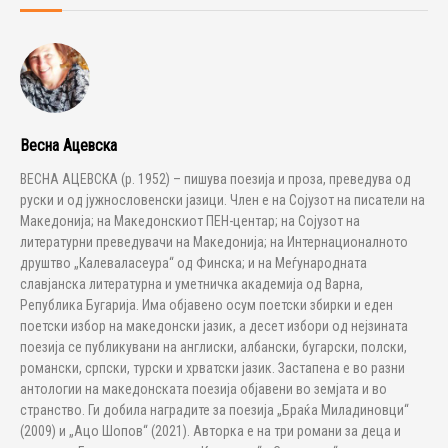
Весна Ацевска
ВЕСНА АЦЕВСКА (р. 1952) – пишува поезија и проза, преведува од
руски и од јужнословенски јазици. Член е на Сојузот на писатели на
Македонија; на Македонскиот ПЕН-центар; на Сојузот на
литературни преведувачи на Македонија; на Интернационалното
друштво „Калеваласеура“ од Финска; и на Меѓународната
славјанска литературна и уметничка академија од Варна,
Република Бугарија. Има објавено осум поетски збирки и еден
поетски избор на македонски јазик, a десет избори од нејзината
поезија се публикувани на англиски, албански, бугарски, полски,
романски, српски, турски и хрватски јазик. Застапена е во разни
антологии на македонската поезија објавени во земјата и во
странство. Ги добила наградите за поезија „Браќа Миладиновци“
(2009) и „Ацо Шопов“ (2021). Авторка е на три романи за деца и