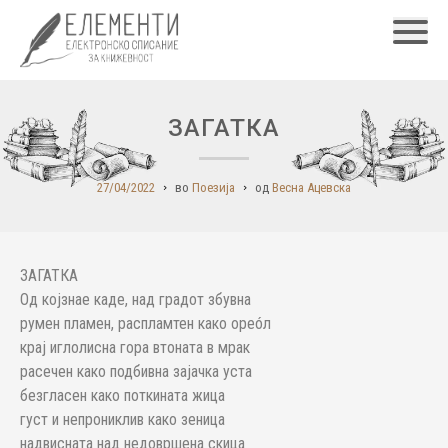
Главн
ЗАГАТКА
27/04/2022
во
Поезија
од
Весна Ацевска
ЗАГАТКА
Од којзнае каде, над градот збувна
румен пламен, распламтен како ореóл
крај иглолисна гора втоната в мрак
расечен како подбивна зајачка уста
безгласен како поткината жица
густ и непрониклив како зеница
надвисната над недовршена скица