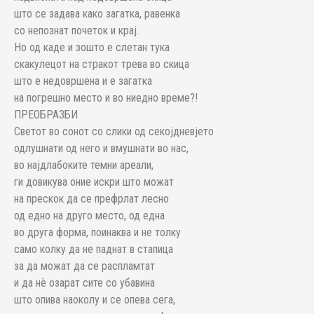
што се задава како загатка, равенка
со непознат почеток и крај.
Но од каде и зошто е слетан тука
скакулецот на стракот трева во скица
што е недовршена и е загатка
на погрешно место и во ниедно време?!
ПРЕОБРАЗБИ
Светот во сонот со слики од секојдневјето
одлушнати од него и вмушнати во нас,
во најдлабоките темни ареали,
ги довикува оние искри што можат
на прескок да се префрлат лесно
од едно на друго место, од една
во друга форма, поинаква и не толку
само колку да не паднат в стапица
за да можат да се распламтат
и да нѐ озарат сите со убавина
што опива наоколу и се опева сега,