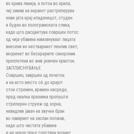
во крива линија, а потоа во крила,
чиј замав на екранот растреперува
нови јата крај кладенецот, студен
и буден во холограмската слика,
каде што расцветува совршен лотос
од чија убавина намовнуваат лицата
внесени во нестварниот пенлив свет,
вкоренет во бескрајните синхронии
преплетени во жив јазичен крвоток.
ЗАПЛИСНУВАЊЕ
Совршен, завршен од почеток
и на исто место сѐ до крајот
стои стремен, врамен насреде,
пред овална празнина пропушта
стреперен струеж од хорна,
невидлив јавач на звучен бран
во лавиринт на заспан полжав,
каде што чистата убавина
е на чекор пред сопствен вознес