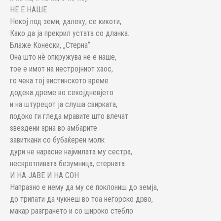
НЕ Е НАШЕ
Некој под земи, далеку, се кикоти,
Како да ја прекрил устата со дланка.
Блаже Конески, „Стерна“
Она што нѐ опкружува не е наше,
тое е имот на нестројниот хаос,
го чека тој вистинското време
додека дреме во секојдневјето
и на штурецот ја слуша свирката,
подоко ги гледа мравите што влечат
ѕвездени зрна во амбарите
завиткани со бубаќерен молк
дури не нарасне најмилата му сестра,
нескротливата безумница, стерната.
И НA ЈАВЕ И НА СОН
Напразно е нему да му се поклониш до земја,
до трипати да чукнеш во тоа негорско дрво,
макар разгрането и со широко стебло