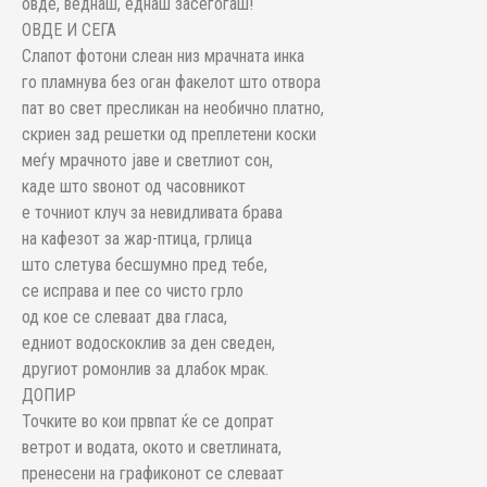
овде, веднаш, еднаш засегогаш!
ОВДЕ И СЕГА
Слапот фотони слеан низ мрачната инка
го пламнува без оган факелот што отвора
пат во свет пресликан на необично платно,
скриен зад решетки од преплетени коски
меѓу мрачното јаве и светлиот сон,
каде што ѕвонот од часовникот
е точниот клуч за невидливата брава
на кафезот за жар-птица, грлица
што слетува бесшумно пред тебе,
се исправа и пее со чисто грло
од кое се слеваат два гласа,
едниот водоскоклив за ден сведен,
другиот ромонлив за длабок мрак.
ДОПИР
Точките во кои првпат ќе се допрат
ветрот и водата, окото и светлината,
пренесени на графиконот се слеваат