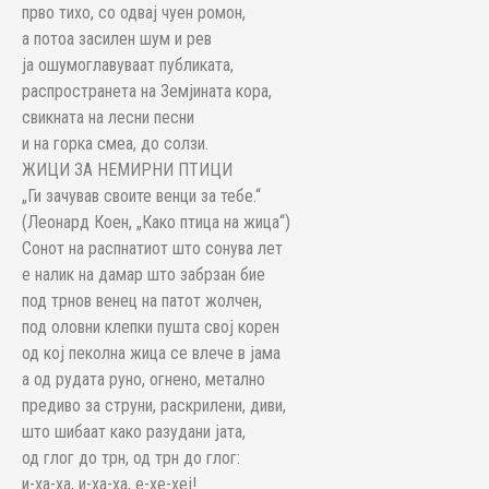
прво тихо, со одвај чуен ромон,
а потоа засилен шум и рев
ја ошумоглавуваат публиката,
распространета на Земјината кора,
свикната на лесни песни
и на горка смеа, до солзи.
ЖИЦИ ЗА НЕМИРНИ ПТИЦИ
„Ги зачував своите венци за тебе.“
(Леонард Коен, „Како птица на жица“)
Сонот на распнатиот што сонува лет
е налик на дамар што забрзан бие
под трнов венец на патот жолчен,
под оловни клепки пушта свој корен
од кој пеколна жица се влече в јама
а од рудата руно, огнено, метално
предиво за струни, раскрилени, диви,
што шибаат како разудани јата,
од глог до трн, од трн до глог:
и-ха-ха, и-ха-ха, е-хе-хеј!