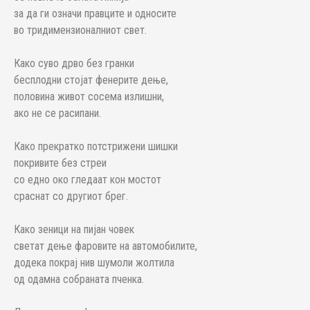
за да ги означи правците и односите
во тридимензионалниот свет.
Како суво дрво без гранки
бесплодни стојат фенерите дење,
половина живот сосема излишни,
ако не се расипани.
Како прекратко потстрижени шишки
покривите без стреи
со едно око гледаат кон мостот
сраснат со другиот брег.
Како зеници на пијан човек
светат дење фаровите на автомобилите,
додека покрај нив шумоли жолтила
од одамна собраната пченка.