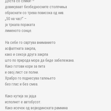
Доста со слики! –
довикуваат безбедносните столпчиња
обраснати со трева повисока од нив.
„50 на час!“ –
ја тркала пораката
лимeното сонце.
На себе го свртува вниманието
асфалтната закрпа,
како и секоја друга закрпа
што по природа мора да биде забележана.
Како готови кори за пита
и овој лист се полни.
Храбро го поднесува галењето
без глас и без смеа.
Како кутија за јајца
исполнет е автобусот.
Како исечок од војводинската рамнина