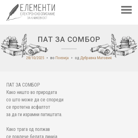
Главн
ПАТ ЗА СОМБОР
28/10/2025
во
Поезија
од
Дубравка Матовиќ
ПАТ ЗА СОМБОР
Како ништо во природата
со што може да се спореди
се протегна асфалтот
за да ги израмни патиштата.
Како трага од полжав
се повлече белата линија