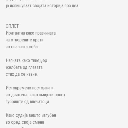
ја испишуваат својата историја врз неа.
СПЛЕТ
Иритантна како празнината
на отворените врати
во спалната соба.
Напната како тинејџер
желбата од главата
стих да се извие.
Истовремено постојана и
во движење како змијски сплет
ѓубриште од впечатоци.
Како судија вешто изгубен
во сред своја смена