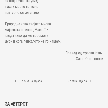
за потребите на увид,
така и моето пенкало
повторно се загинало.
Природна како твојата мисла,
мајчината помош: „Мамо!“ –
гледа како да ме поремети
дури и кога пенкалото ќе го најдам.
Превод од српски јазик:
Сашо Огненовски
Преходна објава
Следна објава
ЗА АВТОРОТ