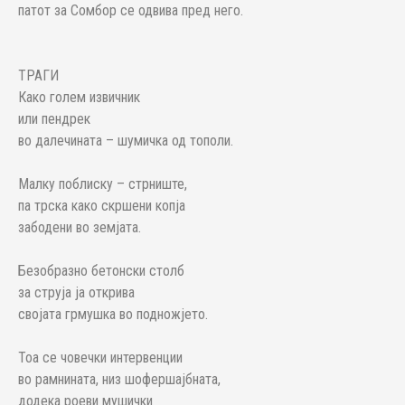
патот за Сомбор се одвива пред него.
ТРАГИ
Како голем извичник
или пендрек
во далечината – шумичка од тополи.
Малку поблиску – стрниште,
па трска како скршени копја
забодени во земјата.
Безобразно бетонски столб
за струја ја открива
својата грмушка во подножјето.
Тоа се човечки интервенции
во рамнината, низ шофершајбната,
додека роеви мушички