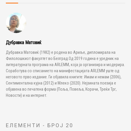
Дубравка Матовиќ
Дубравка Матовиќ (1982) е родена во Ариље, дипломирала на
Филолошкиот факултет во Белград.Од 2019 година е уредник на
литературната програма на ARLEMM, која ја организира и модерира.
Соработува со списанието на манифестацијата ARLEMM уште од
неговото прво издание. Ги објавила книгите: Имам и немам (2006),
Сентиментална кујна (2012) и Млеко (2020). Нејзината поезија е
објавена во печатена форма (Поља, Повеља, Корачи, Треќи Трг,
Новости) и на интернет.
ЕЛЕМЕНТИ - БРОЈ 20