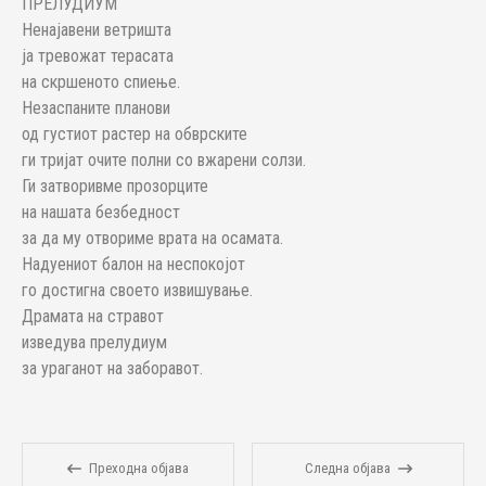
ПРЕЛУДИУМ
Ненајавени ветришта
ја тревожат терасата
на скршеното спиење.
Незаспаните планови
од густиот растер на обврските
ги тријат очите полни со вжарени солзи.
Ги затворивме прозорците
на нашата безбедност
за да му отвориме врата на осамата.
Надуениот балон на неспокојот
го достигна своето извишување.
Драмата на стравот
изведува прелудиум
за ураганот на заборавот.
Преходна објава
Следна објава