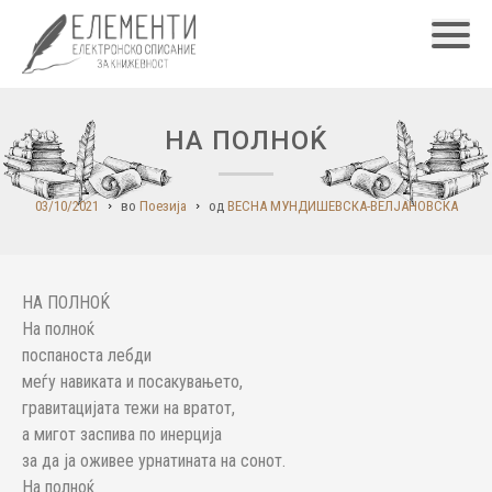
Главн
НА ПОЛНОЌ
03/10/2021
во
Поезија
од
ВЕСНА МУНДИШЕВСКА-ВЕЛЈАНОВСКА
НА ПОЛНОЌ
На полноќ
поспаноста лебди
меѓу навиката и посакувањето,
гравитацијата тежи на вратот,
а мигот заспива по инерција
за да ја оживее урнатината на сонот.
На полноќ