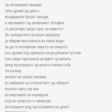
си облекуваат пижами
сите драми од денот,
воздишките бројат ѕвезди,
а часовникот од мобилниот телефон
го ресетира својот круг на животот.
Во средиштето на мојот видокруг
ја збирам месечината во капка вода
за да го исплакнам лицето на сонцето
кое дреме под крилцата на вљубените гугутки
кои спијат прегрнати на врвот од врбата
пред прозорецот од мојата спална соба.
На полноќ
молкот во немоќ заспива
во наборите на отпечатокот од образот
втиснат како сув жиг
во маргините на перницата
која во полусон го запишува
последниот ред од колумната на денот.