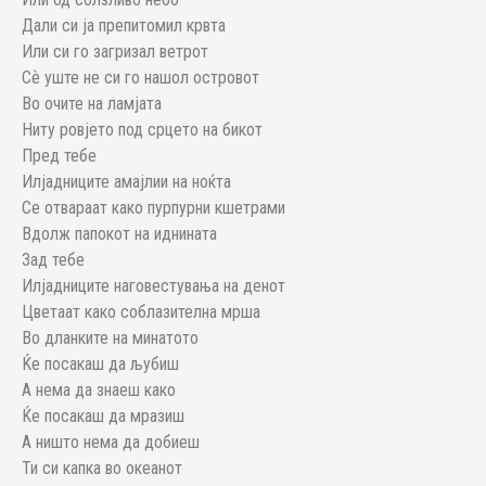
Дали си ја препитомил крвта
Или си го загризал ветрот
Сѐ уште не си го нашол островот
Во очите на ламјата
Ниту ровјето под срцето на бикот
Пред тебе
Илјадниците амајлии на ноќта
Се отвараат како пурпурни кшетрами
Вдолж папокот на иднината
Зад тебе
Илјадниците наговестувања на денот
Цветаат како соблазителна мрша
Во дланките на минатото
Ќе посакаш да љубиш
А нема да знаеш како
Ќе посакаш да мразиш
А ништо нема да добиеш
Ти си капка во океанот