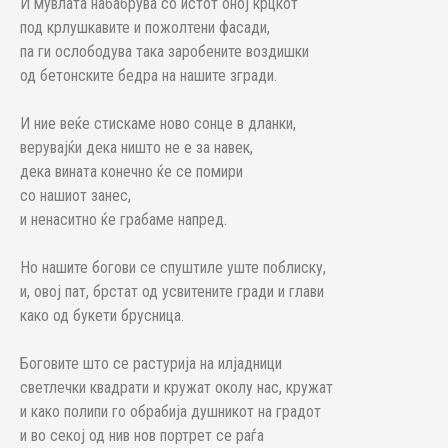
И мувлата набабрува со истот оној крцкот
под крлушкавите и пожолтени фасади,
па ги ослободува така заробените воздишки
од бетонските бедра на нашите згради.
И ние веќе стискаме ново сонце в дланки,
верувајќи дека ништо не е за навек,
дека вината конечно ќе се помири
со нашиот занес,
и ненаситно ќе грабаме напред.
Но нашите богови се спуштиле уште поблиску,
и, овој пат, брстат од усвитените гради и глави
како од букети брусница.
Боговите што се растурија на илјадници
светлечки квадрати и кружат околу нас, кружат
и како полипи го обрабија душникот на градот
и во секој од нив нов портрет се раѓа