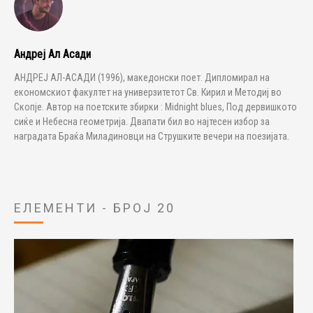
Андреј Ал Асади
АНДРЕЈ АЛ-АСАДИ (1996), македонски поет. Дипломирал на
економскиот факултет на универзитетот Св. Кирил и Методиј во
Скопје. Автор на поетските збирки : Midnight blues, Под дервишкото
сиќе и Небесна геометрија. Двапати бил во најтесен избор за
наградата Браќа Миладиновци на Струшките вечери на поезијата.
ЕЛЕМЕНТИ - БРОЈ 20