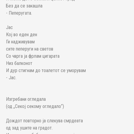
Без да се закашла
- Пеперугата.
Јас
Кој во еден ден
Ги надживувам
сите пеперуги на светов
Со чврга ја фрлам цигарата
Низ балконот
И дур стигнам до тоалетот се уморувам
- Јас.
Изгребани огледала
(од „Секој секому огледало“)
Дождот повторно ја слекува смрдеата
од зад ушите на градот.