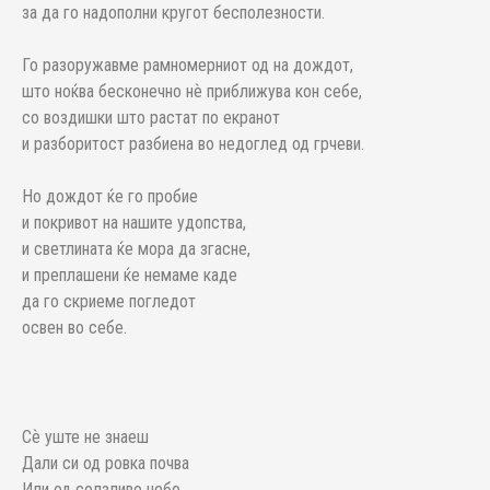
за да го надополни кругот бесполезности.
Го разоружавме рамномерниот од на дождот,
што ноќва бесконечно нѐ приближува кон себе,
со воздишки што растат по екранот
и разборитост разбиена во недоглед од грчеви.
Но дождот ќе го пробие
и покривот на нашите удопства,
и светлината ќе мора да згасне,
и преплашени ќе немаме каде
да го скриеме погледот
освен во себе.
Сѐ уште не знаеш
Дали си од ровка почва
Или од солзливо небо