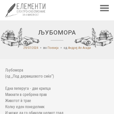
Главн
ЉУБОМОРА
29/07/2024
во
Поезија
од
Андреј Ал Асади
Љубомора
(од „Под дервишовото сиќе“)
Една пеперуга - две крилца
Макнати в сребрена прав
Животот ѝ трае
Колку еден понеделник
И може да го обиколи целиот град