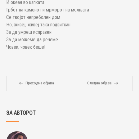
И океан во капката
Грбот на каменот и мрморот на молњата
Се твојот непреболен дом
Но, живеј, живеј така подвиткан
За да умреш исправен
За да можеме да речеме
Човек, човек беше!
Преходна објава
Следна објава
ЗА АВТОРОТ