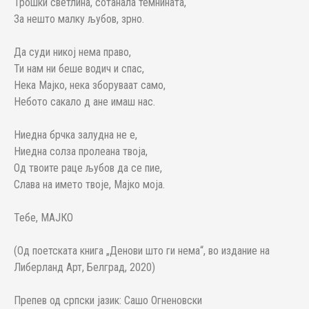
Трошки светлина, сотанала темнината,
За нешто малку љубов, зрно.
Да суди никој нема право,
Ти нам ни беше водич и спас,
Нека Мајко, нека зборуваат само,
Небото сакало д ане имаш нас.
Ниедна брчка залудна не е,
Ниедна солза пролеана твоја,
Од твоите раце љубов да се пие,
Слава на името твоје, Мајко моја.
Тебе, МАЈКО
(Од поетската книга „Денови што ги нема“, во издание на
Либерланд Арт, Белград, 2020)
Препев од српски јазик: Сашо Огненовски