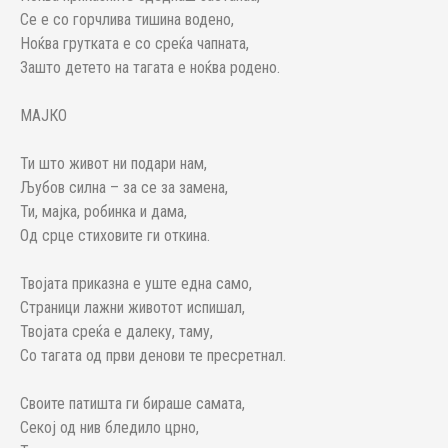
Се е со горчлива тишина водено,
Ноќва грутката е со среќа чапната,
Зашто детето на тагата е ноќва родено.
МАЈКО
Ти што живот ни подари нам,
Љубов силна – за се за замена,
Ти, мајка, робинка и дама,
Од срце стиховите ги откина.
Твојата приказна е уште една само,
Страници лажни животот испишал,
Твојата среќа е далеку, таму,
Со тагата од први денови те пресретнал.
Своите патишта ги бираше самата,
Секој од нив бледило црно,