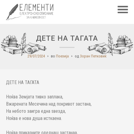
Главн
ДЕТЕ НА ТАГАТА
29/07/2024
во
Поезија
од
Зоран Петковиќ
ДЕТЕ НА ТАГАТА
Ноќва Земјата тивко заплака,
Вжарената Месечина над покривот застана,
На небото заигра една ѕвезда,
Ноќва е нова душа исткаена.
Ноќва приказните одеднаш застанаа,