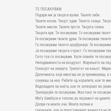
ТЕ ПОСАКУВАМ
Подари ми ја твојата вулва. Твоите заби.
Твоите коски. Твојот здив. Твоето сонце. Твојо
Твоите мисли. Твоите прсти. Твојата сенка.
Твојата крв. Те посакувам. Го посакувам твоет
Ги посакувам твоите дрва. Ги посакувам твоите
Го посакувам твоето крајбрежје. Ги посакувам 
Ја посакувам твојата страст. Го посакувам тв
Сето тоа го посакувам. Уште повеќе те посакув
Неподвижноста на воздухот. Жарењето на ледо
Спокојот на земјата. Трепетот на коњот. Мирис
Далечината, која никогаш не ја преминуваш, а
сонуваш за неа. Рибите од коралите, кои те ми
Водопадите на ноќта, кои те затвораат во јази
Треперејќи те посакувам. Жестоко те посакув
Меѓу бамбуси и тополи, во пејзажот на црните
Допри ги моите очи. Моите патеки и
секундите, кои ја претставуваат вечноста на п