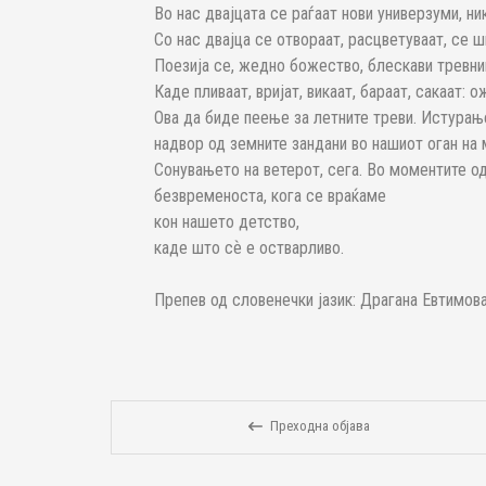
Во нас двајцата се раѓаат нови универзуми, н
Со нас двајца се отвораат, расцветуваат, се ш
Поезија се, жедно божество, блескави тревниц
Каде пливаат, вријат, викаат, бараат, сакаат:
Ова да биде пеење за летните треви. Истурањ
надвор од земните зандани во нашиот оган на
Сонувањето на ветерот, сега. Во моментите о
безвременоста, кога се враќаме
кон нашето детство,
каде што сѐ е остварливо.
Препев од словенечки јазик: Драгана Евтимов
Преходна објава