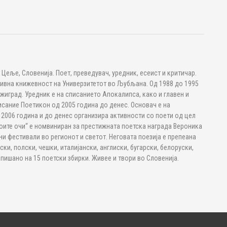
Цеље, Словенија. Поет, преведувач, уредник, есеист и критичар.
вна книжевност на Универзитетот во Љубљана. Од 1988 до 1995
жиград. Уредник е на списанието Апокалипса, како и главен и
сание Поетикон од 2005 година до денес. Основач е на
 2006 година и до денес организира активности со поети од цел
своите очи“ е номвиниран за престижната поетска награда Вероника
ни фестивали во регионот и светот. Неговата поезија е препеана
ски, полски, чешки, италијански, англиски, бугарски, белоруски,
пишано на 15 поетски збирки. Живее и твори во Словенија.