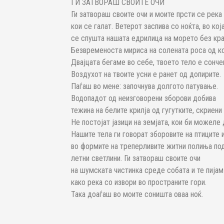
ГИ ЗАТВОРАШ СВОИТЕ ОЧИ
Ги затвораш своите очи и моите прсти се река 
кои се галат. Ветерот заспива со ноќта, во кој
се спушта нашата едрилица на морето без кр
Безвременоста мириса на солената роса од к
Двајцата бегаме во себе, твоето тело е сончев
Воздухот на твоите усни е ранет од допирите.
Паѓаш во мене: започнува долгото патување.
Водопадот од неизговорени зборови добива
тежина на белите крилја од гугутките, скриени 
Не постојат јазици на земјата, кои би можеле 
Нашите тела ги говорат зборовите на птиците 
во формите на треперливите житни полиња по
летни светлини. Ги затвораш своите очи
на шумската чистинка среде собата и те пијам
како река со извори во пространите гори.
Така доаѓаш во моите соништа оваа ноќ.