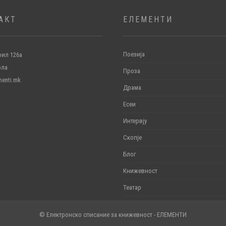
АКТ
ЕЛЕМЕНТИ
Поезија
ил 126а
ола
Проза
menti.mk
Драма
Есеи
Интервју
Скопје
Блог
Книжевност
Театар
© Електронско списание за книжевност - ЕЛЕМЕНТИ