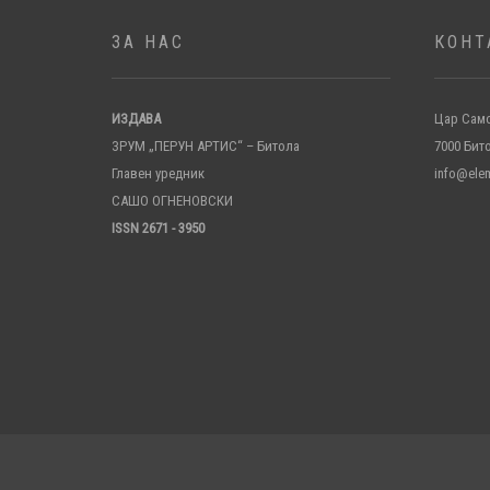
ЗА НАС
КОНТ
ИЗДАВА
Цар Само
ЗРУМ „ПЕРУН АРТИС“ – Битола
7000 Бит
Главен уредник
info@ele
САШО ОГНЕНОВСКИ
ISSN 2671 - 3950