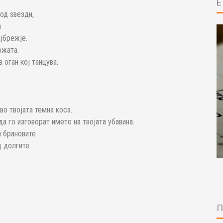
од ѕвезди,
а
ајбрежје.
ожата.
 оган кој танцува.
во твојата темна коса.
да го изговорат името на твојата убавина.
и брановите
д долгите