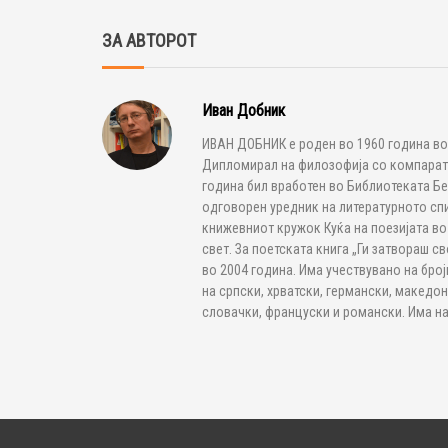
ЗА АВТОРОТ
Иван Добник
ИВАН ДОБНИК е роден во 1960 година во 
Дипломирал на филозофија со компарати
година бил вработен во Библиотеката Бе
одговорен уредник на литературното спи
книжевниот кружок Куќа на поезијата во
свет. За поетската книга „Ги затвораш 
во 2004 година. Има учествувано на број
на српски, хрватски, германски, македон
словачки, француски и романски. Има на