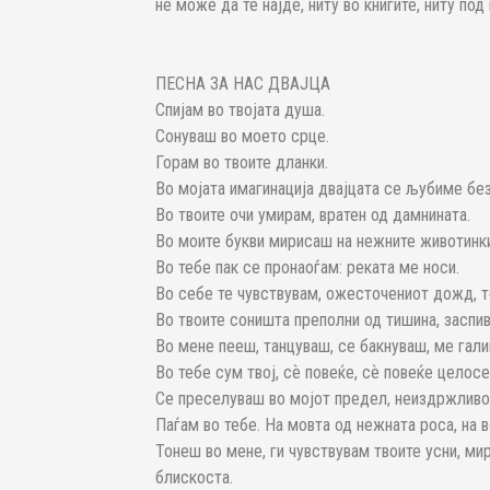
не може да те најде, ниту во книгите, ниту под
ПЕСНА ЗА НАС ДВАЈЦА
Спијам во твојата душа.
Сонуваш во моето срце.
Горам во твоите дланки.
Во мојата имагинација двајцата се љубиме без
Во твоите очи умирам, вратен од дамнината.
Во моите букви мирисаш на нежните животинк
Во тебе пак се пронаоѓам: реката ме носи.
Во себе те чувствувам, ожесточениот дожд, то
Во твоите соништа преполни од тишина, заспив
Во мене пееш, танцуваш, се бакнуваш, ме галиш
Во тебе сум твој, сѐ повеќе, сѐ повеќе целосе
Се преселуваш во мојот предел, неиздржливо
Паѓам во тебе. На мовта од нежната роса, на
Тонеш во мене, ги чувствувам твоите усни, м
блискоста.