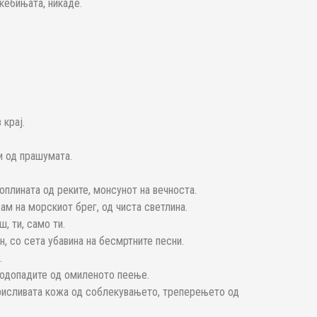
 ќебињата, никаде.
 крај.
и од прашумата.
плината од реките, монсунот на вечноста.
ам на морскиот брег, од чиста светлина.
, ти, само ти.
н, со сета убавина на бесмртните песни.
.
 водопадите од омиленото пеење.
ирисливата кожа од соблекувањето, треперењето од