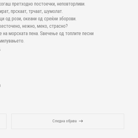
икогаш претходно постоечки, неповторливи.
ират, прскаат, трчаат, шумолат.
и од рози, океани од среќни зборови.
 ожесточено, нежно, меко, страсно?
е на морската пена. Ѕвечење од топлите песни
 милувањето.
д
а
Следна објава