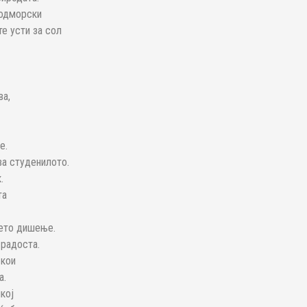
подморски
те усти за сол
ва,
е.
ва студенилото.
.
та
оето дишење.
 радоста.
 кои
а.
кој