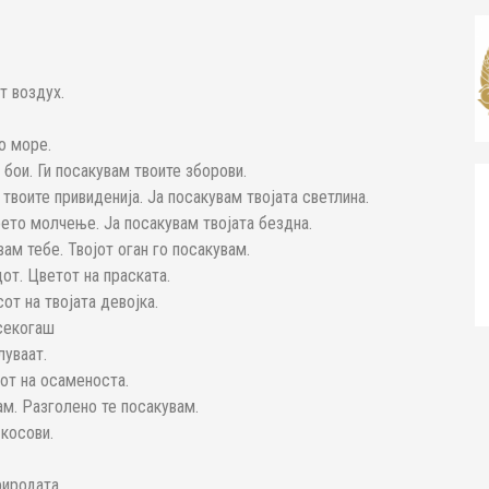
т воздух.
о море.
 бои. Ги посакувам твоите зборови.
твоите привиденија. Ја посакувам твојата светлина.
оето молчење. Ја посакувам твојата бездна.
ам тебе. Твојот оган го посакувам.
т. Цветот на праската.
от на твојата девојка.
 секогаш
луваат.
кот на осаменоста.
ам. Разголено те посакувам.
 косови.
риродата.