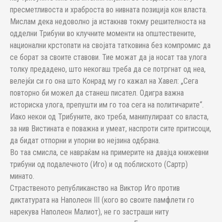
пресметливоста и храброста во нивната позиција кон власта.
Мислам дека недоволно ја истакнав токму решителноста на
одделни Трибуни во клучните моменти на општествените,
национални крстопати на својата татковина без компромис да
се борат за своите ставови. Тие можат да ја носат таа улога
толку предадено, што некогаш треба да се потргнат од неа,
велејќи си го она што Конрад му го кажал на Хавел: „Сега
повторно би можел да станеш писател. Одигра важна
историска улога, препушти им го тоа сега на политичарите“.
Иако некои од Трибуните, ако треба, манипулираат со власта,
за нив Вистината е поважна и умеат, наспроти сите притисоци,
да бидат отпорни и упорни во нејзина одбрана.
Во таа смисла, се навраќам на примерите на двајца книжевни
трибуни од подалечното (Иго) и од поблиското (Сартр)
минато.
Страственото републиканство на Виктор Иго против
диктатурата на Наполеон III (кого во своите памфлети го
нарекува Наполеон Малиот), не го застраши ниту