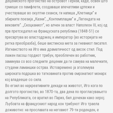
децениското прогонство на островот Гернзи, каде, освен што
грмеше со памфлети, создаваше впечатливи цртежи и
учествуваше во окултни сеанси, ги напиша „Клетници“ и
збирките поезија „Казни“, „Контемплации“ и „Легендата на
вековите“. „Скоцканиот“, но алчен за власт Наполеон III, кој од
прв претседател на Француската република (1848-51) се
пресвртува во властодржец и император (во историјата не
ретка преобразба), беше вистинска мета за гневниот писател.
Изгнанството на Иго има драматичност од висок стил. Под
лажен пасош гордиот трибун, преоблечен во работник,
заминува со воз следните децении да ги самува на малечките,
студени ламаншки острва. Истовремено ја зголемува
широката подршка во татковината против омрзнатиот монарх
кој владееше со сила.
Во егзил во најкреативните декади на животот, Иго кога по
долгото прогонство, во 1870-та, два дена по прогласувањето
на Републиката, се вратил во Париз, бил дочекан како херој.
Љубовта на францускиот народ кон трибунот Иго траела
доживотно: на прославата на неговиот 79-ти роденден, е