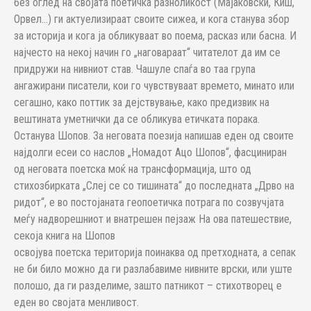
без оглед на својата поетичка разноликост (Мајаковски, Киш,
Орвел…) ги актуелизираат своите сижеа, и кога станува збор
за историја и кога ја обликуваат во поема, расказ или басна. И
најчесто на некој начин го „наговараат“ читателот да им се
придружи на нивниот став. Чашуле спаѓа во таа група
ангажирани писатели, кои го чувствуваат времето, минато или
сегашно, како поттик за дејствување, како предизвик на
вештината уметнички да се обликува етичката порака.
Останува Шопов. За неговата поезија напишав еден од своите
најдолги есеи со наслов „Номадот Ацо Шопов“, фасциниран
од неговата поетска моќ на трансформација, што од
стихозбирката „Слеј се со тишината“ до последната „Дрво на
ридот“, е во постојаната геопоетичка потрага по созвучјата
меѓу надворешниот и внатрешен пејзаж На ова патешествие,
секоја книга на Шопов
освојува поетска територија поинаква од претходната, а сепак
не би било можно да ги разлабавиме нивните врски, или уште
полошо, да ги разделиме, зашто патникот – стихотворец е
еден во својата менливост.