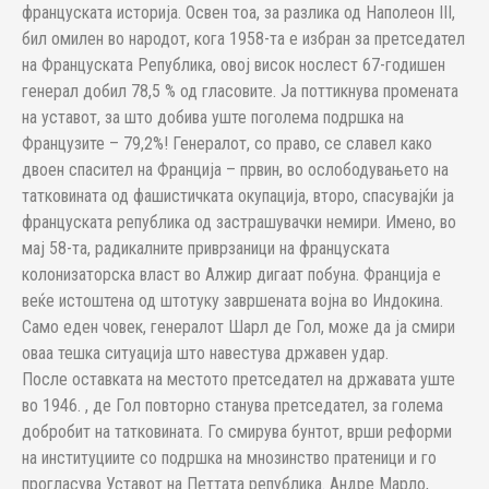
француската историја. Освен тоа, за разлика од Наполеон III,
бил омилен во народот, кога 1958-та е избран за претседател
на Француската Република, овој висок нослест 67-годишен
генерал добил 78,5 % од гласовите. Ја поттикнува промената
на уставот, за што добива уште поголема подршка на
Французите – 79,2%! Генералот, со право, се славел како
двоен спасител на Франција – првин, во ослободувањето на
татковината од фашистичката окупација, второ, спасувајќи ја
француската република од застрашувачки немири. Имено, во
мај 58-та, радикалните приврзаници на француската
колонизаторска власт во Алжир дигаат побуна. Франција е
веќе истоштена од штотуку завршената војна во Индокина.
Само еден човек, генералот Шарл де Гол, може да ја смири
оваа тешка ситуација што навестува државен удар.
После оставката на местото претседател на државата уште
во 1946. , де Гол повторно станува претседател, за голема
добробит на татковината. Го смирува бунтот, врши реформи
на институциите со подршка на мнозинство пратеници и го
прогласува Уставот на Петтата република. Андре Марло,