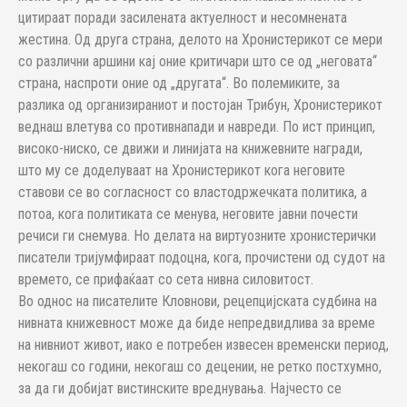
цитираат поради засилената актуелност и несомнената
жестина. Од друга страна, делото на Хронистерикот се мери
со различни аршини кај оние критичари што се од „неговата“
страна, наспроти оние од „другата“. Во полемиките, за
разлика од организираниот и постојан Трибун, Хронистерикот
веднаш влетува со противнапади и навреди. По ист принцип,
високо-ниско, се движи и линијата на книжевните награди,
што му се доделуваат на Хронистерикот кога неговите
ставови се во согласност со властодржечката политика, а
потоа, кога политиката се менува, неговите јавни почести
речиси ги снемува. Но делата на виртуозните хронистерички
писатели тријумфираат подоцна, кога, прочистени од судот на
времето, се прифаќаат со сета нивна силовитост.
Во однос на писателите Кловнови, рецепцијската судбина на
нивната книжевност може да биде непредвидлива за време
на нивниот живот, иако е потребен извесен временски период,
некогаш со години, некогаш со децении, не ретко постхумно,
за да ги добијат вистинските вреднувања. Најчесто се