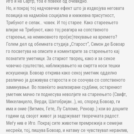
Иго и на Сартр, тоа е повеќе од очевидно.
Но, и покрај тој надчовечки ефект што ја издвојува неговата
позиција на надмоќна социјална и книжевна присутност,
Трибунот е сепак… човек. И тој старее. Како стареењето
влијае на Трибунот, како тој реагира на сопственото
стареење, на неминовното про(ис)текување на времето?
Голем дел од обемната студија „Старост“, Симон де Бовоар
го посветува на описите и коментарите за стареењето кај
познатите уметници. За стариот творец, како и за секое
човечко суштество, наближувањето на смртта носи тешки
искушенија. Бовоар открива како секој уметник одделно
различно ја доживува староста и се соочува со сопственото
заминување. Во повеќето анализирани судбини, остарениот
уметник мачно ги поднесува неволјите на стареењето (Свифт,
Микеланџело, Верди, Шатобријан…), но, според Бовоар, ги
има и оние (Витмен, Гете, Лу Саломе, Реноар..) кои во доцните
години од својот живот ја задржуваат творечката радост.
Меѓу нив е Иго. Покрај сите животни премрежија и семејни
несреќи, тој, пишува Бовоар, и натаму се чувствувал неранлив,