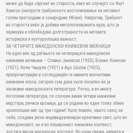
може да биде свргнат во староста, како во случајот со Кнут
Хамсун (наспроти трибунското востоличување на неговиот
голем претходник и сонародник Ибзен). Напротив, Трибунот
во староста веќе ја добива митологизираната аура, што ја
зајакнува и обезбедува долготрајноста на неговата
историјска и културолошка важност.
ЗА ЧЕТИРИТЕ МАКЕДОНСКИ КНИЖЕВНИ МОЌНИЦИ
На еден век од раѓањето на четворицата македонски
книжевни великани – Славко Јаневски (1920), Блаже Конески
(1921), Коле Чашуле (1921) и Ацо Шопов (1923),
препрочитувајќи и согледувајќи ги нивните впечатливи
книжевни опуси, сигурен сум дека уште посилно ќе ја
засакаме македонската литература. Ретко, и во многу
поголеми литератури, се случува вакви четири книжевни
мајстори, речиси врсници, да се родени во еден толку збиен
хронолошки миг од три години! Уште повеќе, зашто секој за
себе, создава јасно индивидуализиран креативен свет, што во
македонскиот, но и во поширокиот книжевен контекст,
достига висок вредносен дострел. Во една свежа, напната и