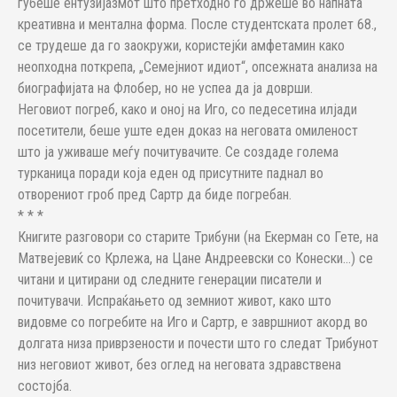
губеше ентузијазмот што претходно го држеше во напната
креативна и ментална форма. После студентската пролет 68.,
се трудеше да го заокружи, користејќи амфетамин како
неопходна поткрепа, „Семејниот идиот“, опсежната анализа на
биографијата на Флобер, но не успеа да ја доврши.
Неговиот погреб, како и оној на Иго, со педесетина илјади
посетители, беше уште еден доказ на неговата омиленост
што ја уживаше меѓу почитувачите. Се создаде голема
турканица поради која еден од присутните паднал во
отворениот гроб пред Сартр да биде погребан.
* * *
Книгите разговори со старите Трибуни (на Екерман со Гете, на
Матвејевиќ со Крлежа, на Цане Андреевски со Конески…) се
читани и цитирани од следните генерации писатели и
почитувачи. Испраќањето од земниот живот, како што
видовме со погребите на Иго и Сартр, е завршниот акорд во
долгата низа приврзености и почести што го следат Трибунот
низ неговиот живот, без оглед на неговата здравствена
состојба.