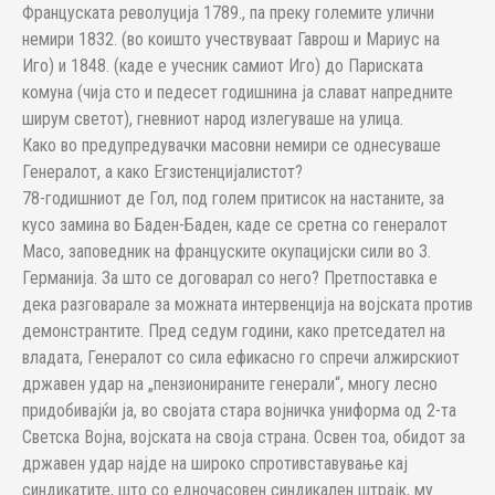
Француската револуција 1789., па преку големите улични
немири 1832. (во коишто учествуваат Гаврош и Мариус на
Иго) и 1848. (каде е учесник самиот Иго) до Париската
комуна (чија сто и педесет годишнина ја слават напредните
ширум светот), гневниот народ излегуваше на улица.
Како во предупредувачки масовни немири се однесуваше
Генералот, а како Егзистенцијалистот?
78-годишниот де Гол, под голем притисок на настаните, за
кусо замина во Баден-Баден, каде се сретна со генералот
Масо, заповедник на француските окупацијски сили во З.
Германија. За што се договарал со него? Претпоставка е
дека разговарале за можната интервенција на војската против
демонстрантите. Пред седум години, како претседател на
владата, Генералот со сила ефикасно го спречи алжирскиот
државен удар на „пензионираните генерали“, многу лесно
придобивајќи ја, во својата стара војничка униформа од 2-та
Светска Војна, војската на своја страна. Освен тоа, обидот за
државен удар најде на широко спротивставување кај
синдикатите, што со едночасовен синдикален штрајк, му