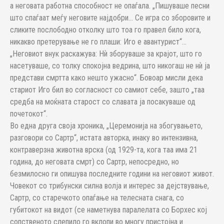
а неговата работна способност не опаѓала. „Пишуваше песни
што спаѓаат меѓу неговите најдобри… Се игра со зборовите и
сликите послободно отколку што тоа го правел било кога,
никакво претерување не го плаши: Иго е авантурист“…
„Неговиот внук раскажува: Нѝ зборуваше за крајот, што го
насетуваше, со толку спокојна ведрина, што никогаш не нѝ ја
представи смртта како нешто ужасно“. Бовоар мисли дека
стариот Иго бил во согласност со самиот себе, зашто „таа
средба на моќната старост со славата ја посакуваше од
почетокот“.
Во една друга своја хроника, „Церемонија на збогувањето,
разговори со Сартр“, истата авторка, инаку во интензивна,
контраверзна животна врска (од 1929-та, кога таа има 21
година, до неговата смрт) со Сартр, непосредно, но
безмилосно ги опишува последните години на неговиот живот.
Човекот со трибунски силна волја и интерес за дејствување,
Сартр, со старечкото опаѓање на телесната снага, со
губитокот на видот (се наметнува паралелата со Борхес кој
сопственото слепило го вклопи во многу пристојна и