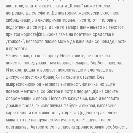
писатели, зошто инаку ознаката „Кловн“ може (сосем)
погрешно да се сфати. Да повторам: жанровски склон кон
хибридизација и експериментирање, писателот – кловн е
подготвен да си игра, да не го запира движењето на текстот,
при тоа користејќи широка гама на поетички средства и
„трикови“, неговото писмо може да изненади со ненадејности
и пресврти.
Чашуле, пак, со кого, преку Независните, се среќавав
почесто, поседуваше разговорна, немирна, борбена природа.
И покрај доцната возраст, покренуваше и влегуваше во
дискусии жестоко бранејќи ги своите ставови. Бев
импресиониран од неговата виталност, физичка, но уште
повеќе ментална, со бистра и остра перцепција на своите
современици и епоха. Неговите кажувања, како и неговите
драми и проза, ги исполнуваа фабули и ликови, нагласено
карактерно и емотивно дегустирани. Додека кај Јаневски
минатото се напојува со магичното, кај Чашуле тоа се
осегашнува. Авторите со нагласена хронистеричка особеност,