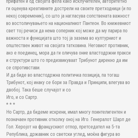
прифатен и од својата фела како исклучителен, авторитетно
ги оценува креативните дострели на своите претходници (и по
некој современик), со што ја нагласува сопствената важност
во востоличувањето на националниот Пантеон. Во книжевниот
свет тој речиси да нема соперник кој може да му парира по
важноста и функцијата што тој ја зазема во културниот и
општествен живот на својата татковина. Неговиот противник,
ако е поединец, мора да ги оличува оние властодржни пракси
и структури што го предизвикуваат Трибунот дирекно да им
се спротивстави.
И да биде во властодржна политичка позиција, па тогаш
Трибунот, кој инаку се бори за Правда и Принципи, влегува во
двобој. Така беше случајот и со
Иго, и со Сартр.
* * *
Но Сартр, да бидеме искрени, имал многу поинтелигентен и
позначаен противник отколку оној на Иго. Генералот Шарл де
Гол. Херојот на францускиот отпор, претседател на 5-та
Република, државник со светски углед, моќна фигура во