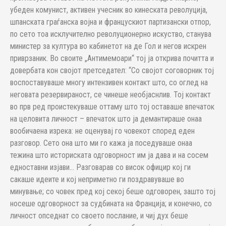
убеден комунист, активен учесник во кинеската револуција,
шпанската граѓанска војна и францускиот партизански отпор,
по сето тоа исклучително револуционерно искуство, станува
министер за култура во кабинетот на де Гол и негов искрен
приврзаник. Во своите „Антимемоари“ тој ја открива почитта и
довербата кон својот претседател: “Со својот соговорник тој
воспоставуваше многу интензивен контакт што, со оглед на
неговата резервираност, се чинеше необјаснлив. Тој контакт
во прв ред проистекуваше оттаму што тој оставаше впечаток
на целовита личност – впечаток што ја демантираше онаа
вообичаена изрека: не оценувај го човекот според еден
разговор. Сето она што ми го кажа ја поседуваше онаа
тежина што историската одговорност им ја дава и на сосем
едноставни изјави… Разговарав со висок официр кој ги
сакаше идеите и кој неприметно ги поздравуваше во
минување; со човек пред кој секој беше одговорен, зашто тој
носеше одговорност за судбината на Франција; и конечно, со
личност опседнат со своето послание, и чиј дух беше