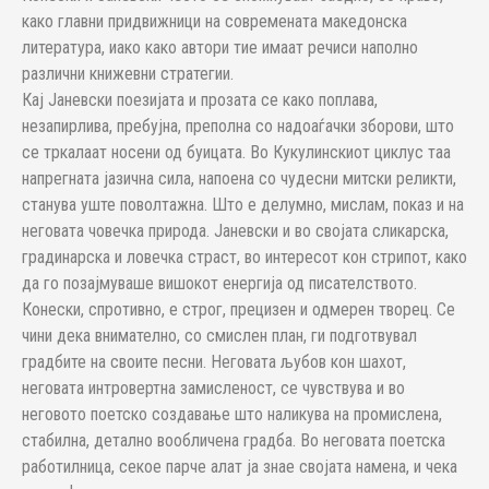
како главни придвижници на современата македонска
литература, иако како автори тие имаат речиси наполно
различни книжевни стратегии.
Кај Јаневски поезијата и прозата се како поплава,
незапирлива, пребујна, преполна со надоаѓачки зборови, што
се тркалаат носени од буицата. Во Кукулинскиот циклус таа
напрегната јазична сила, напоена со чудесни митски реликти,
станува уште поволтажна. Што е делумно, мислам, показ и на
неговата човечка природа. Јаневски и во својата сликарска,
градинарска и ловечка страст, во интересот кон стрипот, како
да го позајмуваше вишокот енергија од писателството.
Конески, спротивно, е строг, прецизен и одмерен творец. Се
чини дека внимателно, со смислен план, ги подготвувал
градбите на своите песни. Неговата љубов кон шахот,
неговата интровертна замисленост, се чувствува и во
неговото поетско создавање што наликува на промислeнa,
стабилна, детално вообличена градба. Во неговата поетска
работилница, секое парче алат ја знае својата намена, и чека