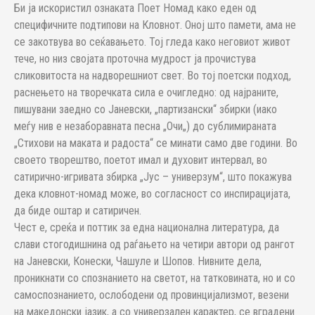
Би ја искористил ознаката Поет Номад како еден од
специфичните подтипови на Кловнот. Оној што памети, ама не
се закотвува во сеќавањето. Тој гледа како неговиот живот
тече, но низ својата проточна мудрост ја прочистува
сликовитоста на надворешниот свет. Во тој поетски подход,
раснењето на творечката сила е очигледно: од најраните,
пишувани заедно со Јаневски, „партизански“ збирки (иако
меѓу нив е незаборавната песна „Очи„) до сублимираната
„Стихови на маката и радоста“ се минати само две години. Во
своето творештво, поетот имал и духовит интервал, во
сатирично-игривата збирка „Јус – универзум“, што покажува
дека кловнот-номад може, во согласност со инспирацијата,
да биде оштар и сатиричен.
Чест е, среќа и поттик за една национална литература, да
слави стогодишнина од раѓањето на четири автори од рангот
на Јаневски, Конески, Чашуле и Шопов. Нивните дела,
проникнати со спознанието на светот, на татковината, но и со
самоспознанието, ослободени од провинцијализмот, везени
на македонски јазик, а со универзален карактер, се вградени