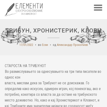
Главн
ТРИБУН, ХРОНИСТЕРИК, КЛОВН
17/01/2022
во
Есеи
од
Александар Прокопиев
СТАРОСТА НА ТРИБУНОТ
Во размислувањето за однесувањето на три типа писатели во
однос кон
власта, мислам дека за Трибунот не се доискажав. Го
определив како искусен, одмерен играч, кој понекогаш, ако е
потребно, кокетира со власта за да остане на трибунското
место доживотно. Но, како и кај Хронистерикот и Кловнот, и
кај Трибуните има значителни нијанси во соодносот меѓу