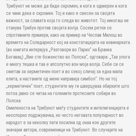
Трибунот не може да биде скромен, и кога е одмерен и кога
се чини дека е скромен. Тој и како е свесен за својата
важност, за славата која го следи во животот. Тој никогаш не
станува Трибун против својата волја. Сосем ретки се
спротивните примери, како на пример на Чеслав Милош во
времето на Солидарност кој на констатацијата на новинарката
(во книгата интервјуа „Разговори во Париз“ на Бранка
Богавац) „Вие сте боженство во Полска“, одговара: „Таа улога
е многу тешка и таа е апсолутно вон моја волја. Себе си се
сметав за херметичен поет и во секој сличај за една мала
елита, а настаните од мене направија симбол“. Но на тој
„херметичен“ поет, студентите му ги шверцуваа збирките што
потоа јавно се читаа на големите протесните собири во
Полска.
Омиленоста на Трибунот меѓу студентите и интелигенцијата е
неоспорно подржувачка, но често неговата популарност во
народот е за неколку пати посилна од онаа кон другите
значајни автори, современици на Трибунот. Во случајите на