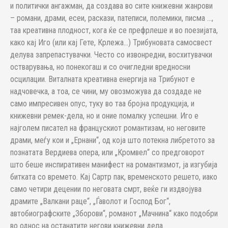
и политички ангажман, да создава во сите книжевни жанрови
– романи, драми, есеи, раскази, патеписи, полемики, писма …,
таа креативна плодност, кога ќе се префрлеше и во поезијата,
како кај Иго (или кај Гете, Крлежа…) Трибуновата самосвест
делува запрепастувачки. Често со извонредни, восхитувачки
остварувања, но понекогаш и со очигледни вредносни
осцилации. Виталната креативна енергија на Трибунот е
надчовечка, а тоа, се чини, му овозможува да создаде не
само импресивен опус, туку во таа бројна продукција, и
книжевни ремек-дела, но и оние помалку успешни. Иго е
најголем писател на францускиот романтизам, но неговите
драми, меѓу кои и „Ернани“, од која што потекна либретото за
познатата Вердиева опера, или „Кромвел“ со предговорот
што беше инспиративен манифест на романтизмот, ја изгубија
битката со времето. Кај Сартр пак, временското решето, иако
само четири децении по неговата смрт, веќе ги издвојува
драмите „Валкани раце“, „Ѓаволот и Господ Бог“,
автобиографските „Зборови“, романот „Мачнина“ како подобри
во однос на останатите негови книжевни дела.