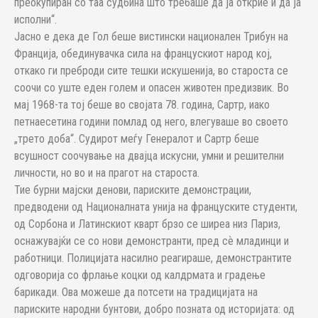
преокупиран со таа судбина што требаше да ја открие и да ја
исполни“.
Јасно е дека де Гол беше вистински национален Трибун на
Франција, обединувачка сила на францускиот народ кој,
откако ги преброди сите тешки искушенија, во староста се
соочи со уште еден голем и опасен животен предизвик. Во
мај 1968-та тој беше во својата 78. година, Сартр, иако
петнаесетина години помлад од него, влегуваше во своето
„трето доба“. Судирот меѓу Генералот и Сартр беше
всушност соочување на двајца искусни, умни и решителни
личности, но во и на прагот на староста.
Тие бурни мајски денови, париските демонстрации,
предводени од Националната унија на француските студенти,
од Сорбона и Латинскиот кварт брзо се ширеа низ Париз,
оснажувајќи се со нови демонстранти, пред сѐ младинци и
работници. Полицијата насилно реагираше, демонстрантите
одговорија со фрлање коцки од калдрмата и градење
барикади. Ова можеше да потсети на традицијата на
париските народни бунтови, добро позната од историјата: од