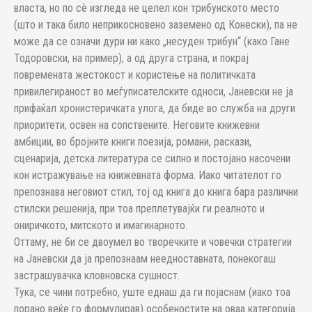
власта, но по сѐ изгледа не целел кон трибунското место
(што и така било неприкосновено заземено од Конески), па не
може да се означи дури ни како „несуден трибун“ (како Гане
Тодоровски, на пример), а од друга страна, и покрај
повремената жестокост и користење на политичката
привилегираност во меѓуписателските односи, Јаневски не ја
прифаќал хронистеричката улога, да биде во служба на други
приоритети, освен на сопствените. Неговите книжевни
амбиции, во бројните книги поезија, романи, раскази,
сценарија, детска литература се силно и постојано насочени
кон истражување на книжевната форма. Иако читателот го
препознава неговиот стил, тој од книга до книга бара различни
стилски решенија, при тоа преплетувајќи ги реалното и
ониричкото, митското и имагинарното.
Оттаму, не би се двоумел во творечките и човечки стратегии
на Јаневски да ја препознаам неедноставната, понекогаш
застрашувачка кловновска сушност.
Тука, се чини потребно, уште еднаш да ги појаснам (иако тоа
порано веќе го формулирав) особеностите на оваа категорија