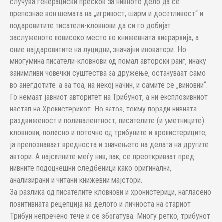
случува генерациски прескок за нивното дело да се
препознае вон шемата на „игривост, шарм и досетливост“ и
подаровитите писатели-кловнови да си го добијат
заслуженото повисоко место во книжевната хиерархија, а
оние најдаровитите на луцидни, значајни иноватори. Но
многумина писатели-кловнови од помал авторски ранг, инаку
занимливи човечки суштества за дружење, остануваат само
во анегдотите, а за тоа, на некој начин, и самите се „виновни“.
Го немаат јавниот авторитет на Трибунот, а ни експлозивниот
настап на Хронистерикот. Но затоа, токму поради нивната
раздвиженост и поливалентност, писателите (и уметниците)
кловнови, полесно и поточно од трибуните и хронистериците,
ја препознаваат вредноста и значењето на делата на другите
автори. А најсилните меѓу нив, пак, се преоткриваат пред
нивните подоцнешни следбеници како оригинални,
анализирани и читани книжевни мајстори.
За разлика од писателите кловнови и хронистерици, нагласено
позитивната рецепција на делото и личноста на стариот
Трибун непречено тече и се збогатува. Многу ретко, трибунот