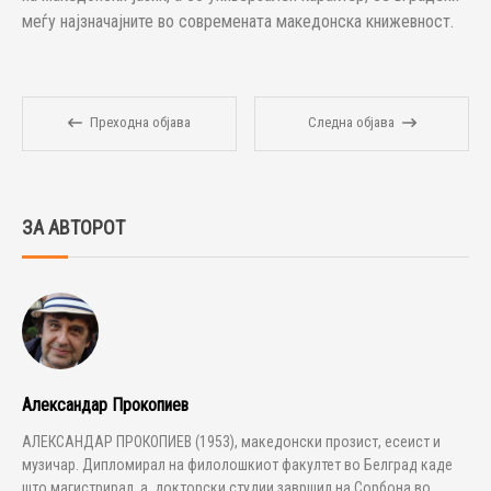
меѓу најзначајните во современата македонска книжевност.
Преходна објава
Следна објава
ЗА АВТОРОТ
Александар Прокопиев
АЛЕКСАНДАР ПРОКОПИЕВ (1953), македонски прозист, есеист и
музичар. Дипломирал на филолошкиот факултет во Белград каде
што магистрирал, а, докторски студии завршил на Сорбона во