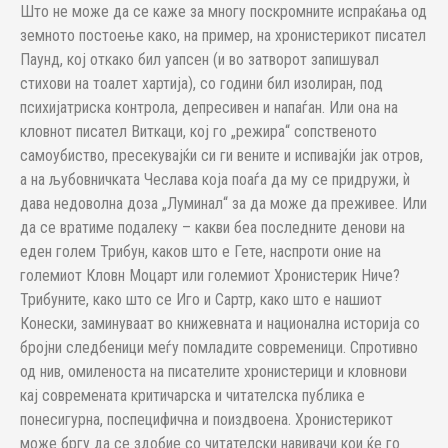
Што не може да се каже за многу поскромните испраќања од
земното постоење како, на пример, на хронистерикот писател
Паунд, кој откако бил уапсен (и во затворот запишувал
стихови на тоалет хартија), со години бил изолиран, под
психијатриска контрола, депресивен и напаѓан. Или она на
кловнот писател Виткаци, кој го „режира“ сопственото
самоубиство, пресекувајќи си ги вените и испивајќи јак отров,
а на љубовничката Чеслава која поаѓа да му се придружи, ѝ
дава недоволна доза „Луминал“ за да може да преживее. Или
да се вратиме подалеку – какви беа последните денови на
еден голем Трибун, каков што е Гете, наспроти оние на
големиот Кловн Моцарт или големиот Хронистерик Ниче?
Трибуните, како што се Иго и Сартр, како што е нашиот
Конески, заминуваат во книжевната и национална историја со
бројни следбеници меѓу помладите современици. Спротивно
од нив, омиленоста на писателите хронистерици и кловнови
кај современата критичарска и читателска публика е
понесигурна, поспецифична и поиздвоена. Хронистерикот
може бргу да се здобие со читателски навивачи кои ќе го