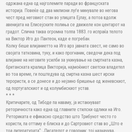
одржана една од најголемите паради во француската
историја. Повеќе од два милиони луѓе минувале во негова
чест пред неговиот стан во улицата Ејлау, а потоа вдолж
авенијата на Елисејските полиња се движеле кон центарот на
градот. Слична таква огромна толпа 1883. го испраќа телото
на Виктор Иго до Пантеон, каде е погребан.
Колку беше влијаниетто на Иго врз јавната свест, не само во
својата татковина, туку, и како прогнаник, сведочи дека под
влијание на неговите усилби за укинување на смртната казна,
британската кралица Викторија, најмоќниот светски владетел
во тоа време, ги поштедува од смртна казна шест ирски
терористи, а се донесе и до нејзино бришење од женевскиот,
од португалскиот и од колумбискиот устав.
* * *
Критичарите, од Тибоде па наваму, ја истакнуваат
реторичноста како една од главните стилски одлики на Иго.
Реториката е ефикасно средство што Трибунот често го
користи, па оттаму е блиска и до Сартровиот став во „Што е
тоа литературата“: „Писателот е говорник: тој назначува,