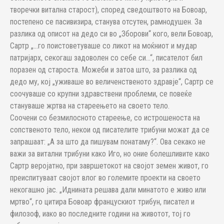
творечки витална старост), според сведоштвото на Бовоар,
постепено се пасивизира, станува отсутен, рамнодушен. За
разлика од описот на дедо си во „Зборови“ кого, вели Бовоар,
Сартр „…го поистоветуваше со ликот на моќниот и мудар
патријарх, секогаш задоволен со себе си…“, писателот бил
поразен од староста. Можеби и затоа што, за разлика од
дедо му, кој „уживаше во величенственото здравје“, Сартр се
соочуваше со крупни здравствени проблеми, се повеќе
стануваше жртва на стареењето на своето тело.
Соочени со безмилосното стареење, со истрошеноста на
сопственото тело, некои од писателите трибуни можат да се
запрашаат: „А за што да пишувам понатаму?“. Ова секако не
важи за витални трибуни како Иго, но оние болешливите како
Сартр веројатно, при завршетокот на својот земен живот, го
преиспитуваат својот влог во големите проекти на своето
некогашно јас. „Иднината решава дали минатото е живо или
мртво“, го цитира Бовоар францускиот трибун, писател и
филозоф, иако во последните години на животот, тој го