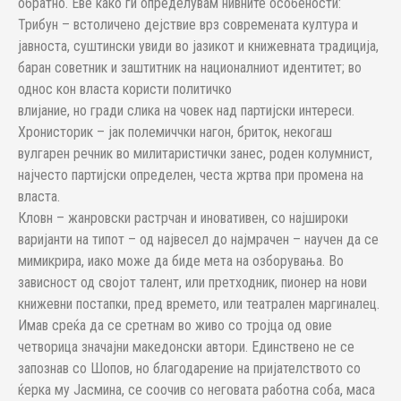
обратно. Еве како ги определувам нивните особености:
Трибун – встоличено дејствие врз современата култура и
јавноста, суштински увиди во јазикот и книжевната традиција,
баран советник и заштитник на националниот идентитет; во
однос кон власта користи политичко
влијание, но гради слика на човек над партијски интереси.
Хронисторик – јак полемиччки нагон, бриток, некогаш
вулгарен речник во милитаристички занес, роден колумнист,
најчесто партијски определен, честа жртва при промена на
власта.
Кловн – жанровски растрчан и иновативен, со најшироки
варијанти на типот – од највесел до најмрачен – научен да се
мимикрира, иако може да биде мета на озборувања. Во
зависност од својот талент, или претходник, пионер на нови
книжевни постапки, пред времето, или театрален маргиналец.
Имав среќа да се сретнам во живо со тројца од овие
четворица значајни македонски автори. Единствено не се
запознав со Шопов, но благодарение на пријателството со
ќерка му Јасмина, се соочив со неговата работна соба, маса