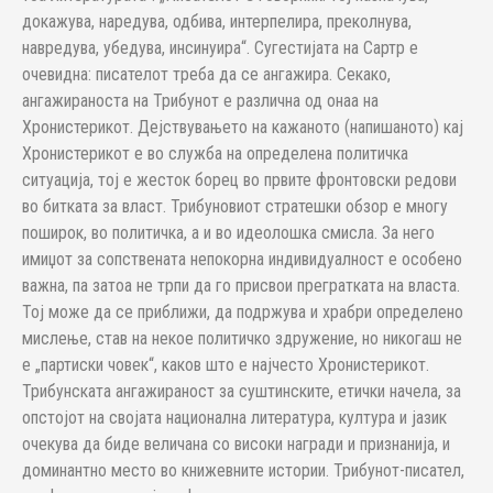
докажува, наредува, одбива, интерпелира, преколнува,
навредува, убедува, инсинуира“. Сугестијата на Сартр е
очевидна: писателот треба да се ангажира. Секако,
ангажираноста на Трибунот е различна од онаа на
Хронистерикот. Дејствувањето на кажаното (напишаното) кај
Хронистерикот е во служба на определена политичка
ситуација, тој е жесток борец во првите фронтовски редови
во битката за власт. Трибуновиот стратешки обзор е многу
поширок, во политичка, а и во идеолошка смисла. За него
имиџот за сопствената непокорна индивидуалност е особено
важна, па затоа не трпи да го присвои прегратката на власта.
Тој може да се приближи, да подржува и храбри определено
мислење, став на некое политичко здружение, но никогаш не
е „партиски човек“, каков што е најчесто Хронистерикот.
Трибунската ангажираност за суштинските, етички начела, за
опстојот на својата национална литература, култура и јазик
очекува да биде величана со високи награди и признанија, и
доминантно место во книжевните истории. Трибунот-писател,