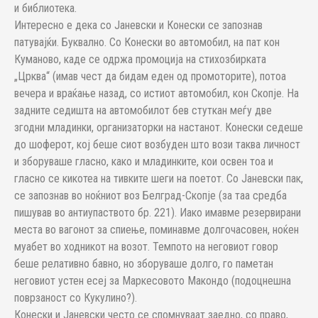
и библиотека.
Интересно е дека со Јаневски и Конески се запознав
патувајќи. Буквално. Со Конески во автомобил, на пат кон
Куманово, каде се одржа промоција на стихозбирката
„Црква“ (имав чест да бидам еден од промоторите), потоа
вечера и враќање назад, со истиот автомобил, кон Скопје. На
задните седишта на автомобилот бев стуткан меѓу две
згодни младинки, организаторки на настанот. Конески седеше
до шоферот, кој беше сиот возбуден што вози таква личност
и зборуваше гласно, како и младинките, кои освен тоа и
гласно се кикотеа на тивките шеги на поетот. Со Јаневски пак,
се запознав во ноќниот воз Белград-Скопје (за таа средба
пишував во антиупаството бр. 221). Иако имавме резервирани
места во вагонот за спиење, поминавме долгочасовен, ноќен
муабет во ходникот на возот. Темпото на неговиот говор
беше релативно бавно, но зборуваше долго, го паметан
неговиот устен есеј за Маркесовото Макондо (подоцнешна
поврзаност со Кукулино?).
Конески и Јаневски често се спомнуваат заедно, со право,