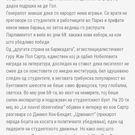
дадоа подршка на де Гол.
Генералот знаеше дека со народот нема играње. Се врати на
преговори со студентите и работниците во Париз и прифати
некои нивни барања, но затоа веднаш го распушти
Парламентот и веќе во јуни 68. закажа нови избори, на кои
што убедливо победи.
Од „другата страна на барикадата“, егзистенцијалистичкиот
гуру Жан Пол Сартр, единствен кој ја одбил Нобеловата
награда за литература, доследен на ставот дека писателот не
смее да се поистовети со ниедна институција, бил одушевено
следен од студентите, и неговата трибунска популарност во
бунтовните шеесети не беше само француска, туку глобална,
светска. Во мај-јуни 68-та, во екот на немирите, тој беше
силен инспиратор и подржувач на студентскиот бунт. На 20-ти
мај, во „Le nouvel observateur“ објавен е интервју во кое Сартр
разговара со Даниел Кон-Бендит, „Црвениот“ (прекарот
заради бојата на косата и политичките убедувања), еден од
лидерите на студентското движење. Но како оној што