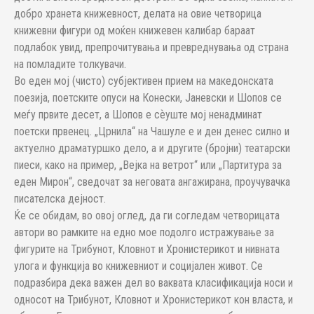
добро хранета книжевност, делата на овие четворица
книжевни фигури од моќен книжевен калибар бараат
подлабок увид, препрочитувања и превреднувања од страна
на помладите толкувачи.
Во еден мој (чисто) субјективен прием на македонската
поезија, поетските опуси на Конески, Јаневски и Шопов се
меѓу првите десет, а Шопов е сѐуште мој ненадминат
поетски првенец. „Црнила“ на Чашуле е и ден денес силно и
актуелно драматуршко дело, а и другите (бројни) театарски
пиеси, како на пример, „Вејка на ветрот“ или „Партитура за
еден Мирон“, сведочат за неговата ангажирана, проучувачка
писателска дејност.
Ќе се обидам, во овој оглед, да ги согледам четворицата
автори во рамките на едно мое подолго истражување за
фигурите на Трибунот, Кловнот и Хронистерикот и нивната
улога и функција во книжевниот и социјален живот. Се
подразбира дека важен дел во ваквата класификација носи и
односот на Трибунот, Кловнот и Хронистерикот кон власта, и