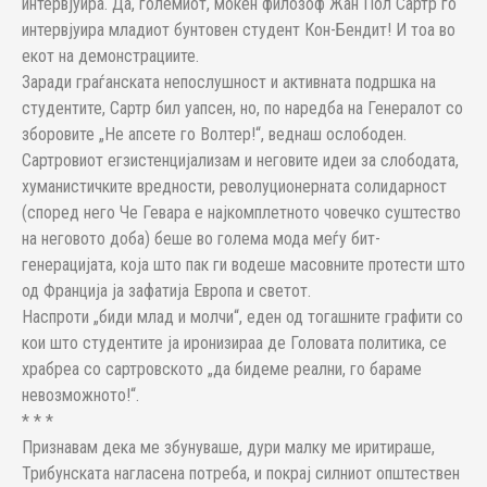
интервјуира. Да, големиот, моќен филозоф Жан Пол Сартр го
интервјуира младиот бунтовен студент Кон-Бендит! И тоа во
екот на демонстрациите.
Заради граѓанската непослушност и активната подршка на
студентите, Сартр бил уапсен, но, по наредба на Генералот со
зборовите „Не апсете го Волтер!“, веднаш ослободен.
Сартровиот егзистенцијализам и неговите идеи за слободата,
хуманистичките вредности, револуционерната солидарност
(според него Че Гевара е најкомплетното човечко суштество
на неговото доба) беше во голема мода меѓу бит-
генерацијата, која што пак ги водеше масовните протести што
од Франција ја зафатија Европа и светот.
Наспроти „биди млад и молчи“, еден од тогашните графити со
кои што студентите ја иронизираа де Головата политика, се
храбреа со сартровското „да бидеме реални, го бараме
невозможното!“.
* * *
Признавам дека ме збунуваше, дури малку ме иритираше,
Трибунската нагласена потреба, и покрај силниот општествен