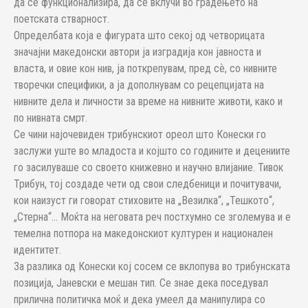
да се функционализира, да се вклучи во градењето на
поетската стварност.
Определбата која е фигурата што секој од четворицата
значајни македонски автори ја изградија кон јавноста и
власта, и овие кон нив, ја поткрепувам, пред сѐ, со нивните
творечки специфики, а ја дополнувам со рецепцијата на
нивните дела и личности за време на нивните животи, како и
по нивната смрт.
Се чини најочевиден трибунскиот ореол што Конески го
заслужи уште во младоста и којшто со годините и децениите
го засилуваше со своето книжевно и научно влијание. Тивок
Трибун, тој создаде чети од свои следбеници и почитувачи,
кои наизуст ги говорат стиховите на „Везилка“, „Тешкото“,
„Стерна“… Моќта на неговата реч постхумно се зголемува и е
темелна потпора на македонскиот културен и национален
идентитет.
За разлика од Конески кој сосем се вклопува во трибунската
позиција, Јаневски е мешан тип. Се знае дека поседувал
прилична политичка моќ и дека умеел да манипулира со